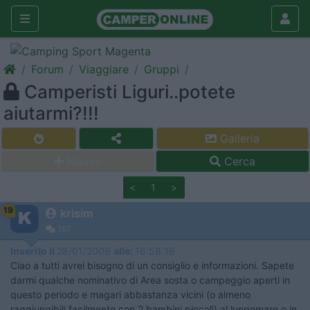
Forum
Viaggiare
Gruppi
Camperisti Liguri..potete
aiutarmi?!!!
Galleria
Nuovo
Cerca
<
1
>
19
krisim
167
Inserito il
28/01/2009
alle:
16:58:16
Ciao a tutti avrei bisogno di un consiglio e informazioni. Sapete
darmi qualche nominativo di Area sosta o campeggio aperti in
questo periodo e magari abbastanza vicini (o almeno
raggiungibili facilmente con 2 bambini piccoli) al lungomare o in