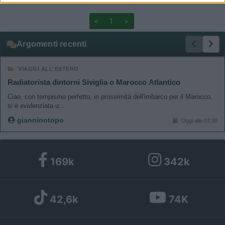
related to functionality of the website or app.
<
1
>
I want to allow Google to enable storage
Argomenti recenti
related to personalization.
VIAGGI ALL'ESTERO
I want to allow Google to enable storage
related to security, including authentication
Radiatorista dintorni Siviglia o Marocco Atlantico
functionality and fraud prevention, and other
Ciao, con tempismo perfetto, in prossimità dell'imbarco per il Marocco,
user protection.
si è evidenziata u...
gianninotopo
Oggi alle 07:30
169k
342k
42,6k
74K