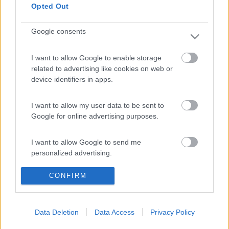
Opted Out
Cari amici liguri dove posso pernottare a genova o dintorni per
visitare l'acquario? Ho 2 bimbi piccoli e voglio stare tranquillo
Google consents
oggi ho chiamato l'area molassana e mi ha detto che il
parcheggio non è custodito.....voi che lo conoscete è tranquillo?
>
I want to allow Google to enable storage
related to advertising like cookies on web or
>ciao mi pare che nel porto antico si può anche pernottare,
device identifiers in apps.
logicamente fuori il cancello e off limit, prova ad inviare una mail
o chiama la porto antico, altrimenti ti consiglio qualche park in
riviera, e poi il treno o il bus
I want to allow my user data to be sent to
Google for online advertising purposes.
I want to allow Google to send me
personalized advertising.
CONFIRM
I want to allow Google to enable storage
related to analytics like cookies on web or
device identifiers in apps.
Data Deletion
Data Access
Privacy Policy
I want to allow Google to enable storage