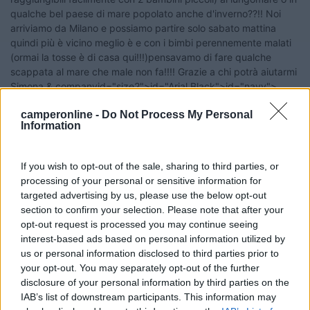
qualche bel paese di mare popolato anche d'inverno??!! Noi
arriviamo da Milano e possiamo partire solo sabato mattina
quindi più è vicino meglio è e con i bimbi perennemente malati
(ormai la tosse è di casa qui!!!)pensavamo di fare qualche
scappata al mare che male non fa!!!! Grazie a chi potrà aiutarmi
Simona & companyid="size2">id="Arial Black">id="navy">
18
621119
camperonline -
Do Not Process My Personal
Information
4504
Inserito il
28/01/2009
alle:
20:01:30
Ciao Simona, io abito nella riviera di levante, in questa stagione
If you wish to opt-out of the sale, sharing to third parties, or
non è che ci sia tenta gente, a dire il vero neanche in estate la
processing of your personal or sensitive information for
puoi paragonare ad altri posti, tipo la riviera adriatica,
targeted advertising by us, please use the below opt-out
comunque se vuoi fare solo un week end, puoi sostare a
section to confirm your selection. Please note that after your
Rapallo, per esempio, il park è subito dopo l'uscita autostradale,
opt-out request is processed you may continue seeing
allo stop guardi leggermente a destra e lo vedi, da lì puoi
interest-based ads based on personal information utilized by
raggiungere il mare a piedi o in bus, circa 1,5 km, altro sito San
us or personal information disclosed to third parties prior to
Rocco di Camogli, vista mozzafiato però il mare lo vedi dall'alto,
your opt-out. You may separately opt-out of the further
uscita autostrada Recco direzione Rapallo, prima della galleria
disclosure of your personal information by third parties on the
della Ruta bivio a destra per l'area, se vuoi altre info chiedi pure
IAB’s list of downstream participants. This information may