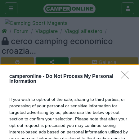
Forum
Viaggiare
Viaggi all'estero
cerco camping economico
croazia...
Galleria
Nuovo
Cerca
camperonline -
Do Not Process My Personal
Information
<
1
>
20
snoopy4
If you wish to opt-out of the sale, sharing to third parties, or
521
processing of your personal or sensitive information for
targeted advertising by us, please use the below opt-out
Inserito il
03/07/2006
alle:
14:22:29
section to confirm your selection. Please note that after your
per 10 gg mare fine luglio in istria o poco oltre (non oltre senj).
opt-out request is processed you may continue seeing
Non ho pretese sul lusso...basta che sia pulito con mare e mkt
interest-based ads based on personal information utilized by
vicino (non ho motorino ne bici al seguito)...adatto a bimbi di 7 e
us or personal information disclosed to third parties prior to
5 anni...magari se poi si trova anche compagnia italiana...i bimbi