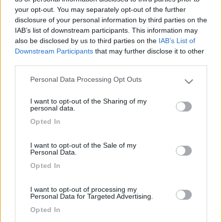
your opt-out. You may separately opt-out of the further
sono fantastici a socializzare.. non vorrei spendere una fortuna
disclosure of your personal information by third parties on the
...grazie.
IAB’s list of downstream participants. This information may
20
KARINMAX
also be disclosed by us to third parties on the
IAB’s List of
5
Downstream Participants
that may further disclose it to other
third parties.
Inserito il
03/07/2006
alle:
19:03:56
Anche se devi fare un pò più di strada (comunque tutta
Personal Data Processing Opt Outs
Please note that this website/app uses one or more Google
autostrada )ti consiglio la cittadina di Vodice Camping Imperial
services and may gather and store information including but
si trova prorio in città sul lungo mare, spiggia fatta di sabbia e
I want to opt-out of the Sharing of my
not limited to your visit or usage behaviour. You may click to
piccoli sassi, mare non molto profondo va bene per chi ha
personal data.
grant or deny consent to Google and its third-party tags to
bambini piccoli, vista stupenda delle Kornati che si possono
Opted In
use your data for below specified purposes in below Google
raggiungere facilmente affittando piccole barche al prezzo di
consent section.
40-50 euro al giorno. Divertimneto assicurato per grandi e
I want to opt-out of the Sale of my
piccoli. Naturalmente mare stupendo.
Personal Data.
<
1
>
Opted In
Argomenti recenti
I want to opt-out of processing my
Personal Data for Targeted Advertising.
Opted In
MARCHI