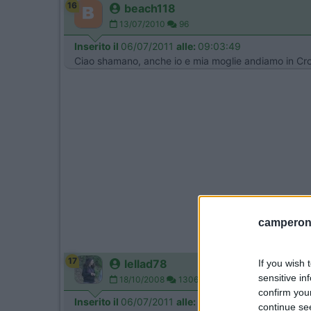
16
beach118
13/07/2010
96
Inserito il
06/07/2011
alle:
09:03:49
Ciao shamano, anche io e mia moglie andiamo in Cr
camperonl
17
lellad78
If you wish 
sensitive in
18/10/2008
1306
confirm you
Inserito il
06/07/2011
alle:
10:30:08
continue se