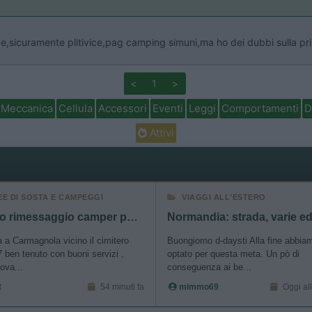
pe,sicuramente plitivice,pag camping simuni,ma ho dei dubbi sulla pri
<
1
>
Meccanica
Cellula
Accessori
Eventi
Leggi
Comportamenti
D
Attivi
EE DI SOSTA E CAMPEGGI
VIAGGI ALL'ESTERO
Nuovo rimessaggio camper posti coperti e scoperti
a a Carmagnola vicino il cimitero
Buongiorno d-daysti Alla fine abbia
 ben tenuto con buoni servizi ,
optato per questa meta. Un pò di
ova...
conseguenza ai be...
t
54 minuti fa
mimmo69
Oggi al