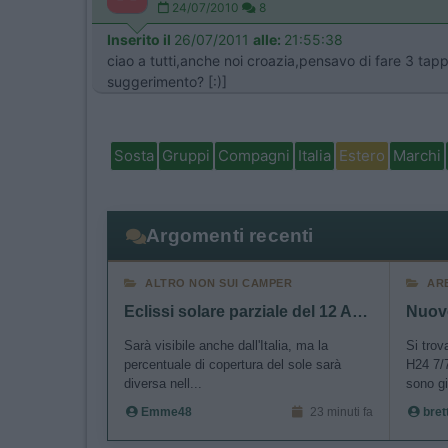
24/07/2010
8
Inserito il
26/07/2011
alle:
21:55:38
ciao a tutti,anche noi croazia,pensavo di fare 3 tap
suggerimento? [:)]
Sosta
Gruppi
Compagni
Italia
Estero
Marchi
Argomenti recenti
ALTRO NON SUI CAMPER
AR
Eclissi solare parziale del 12 Agosto 2026
Sarà visibile anche dall'Italia, ma la
Si trov
percentuale di copertura del sole sarà
H24 7/7
diversa nell...
sono gi
Emme48
23 minuti fa
bret