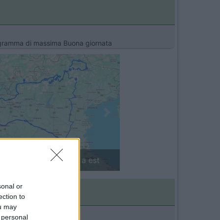
rogramma di massima Buona giornata
Next
inlandia in camper: il piccolo sentiero
sonal or
ection to
ou may
 personal