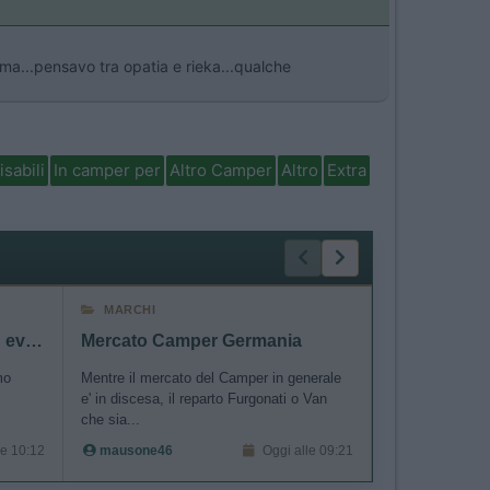
ma...pensavo tra opatia e rieka...qualche
isabili
In camper per
Altro Camper
Altro
Extra
MARCHI
ACCESSORI
Normandia: strada, varie ed eventuali
Mercato Camper Germania
Help - il dc
mo
Mentre il mercato del Camper in generale
Buongiorno a tut
e' in discesa, il reparto Furgonati o Van
dcdc renogy 40
che sia...
smesso di ca...
le 10:12
mausone46
Oggi alle 09:21
gianninotopo