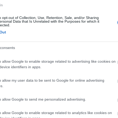
In
o opt-out of Collection, Use, Retention, Sale, and/or Sharing
n data 06/07/2011 11:09:27 (
Visualizza messaggio in nuova finestra
)
>
ersonal Data that Is Unrelated with the Purposes for which it
lected.
e 3 notti in diversi campeggi paghi il 20% in più...
Out
consents
iamo roganizzare?? buona giornata
o allow Google to enable storage related to advertising like cookies on
evice identifiers in apps.
o allow my user data to be sent to Google for online advertising
s.
notare i campeggi, causa alta stagione o rischiare e improvvisare le 
to allow Google to send me personalized advertising.
o allow Google to enable storage related to analytics like cookies on