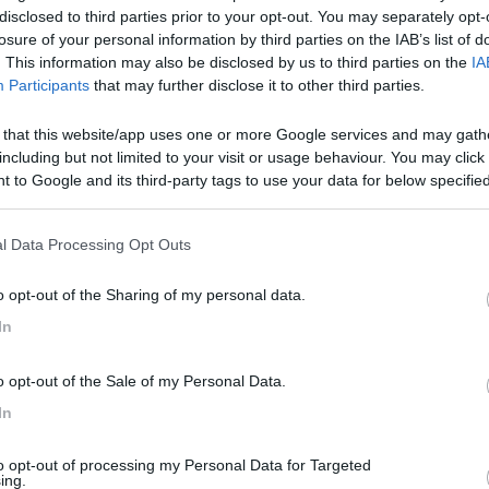
ossono servire?? in linea di massima noi faremo catez , laghi di plitvic
disclosed to third parties prior to your opt-out. You may separately opt-
iare le kune in italia?? o direttamente là? Grazie mille
losure of your personal information by third parties on the IAB’s list of
. This information may also be disclosed by us to third parties on the
IA
Participants
that may further disclose it to other third parties.
 that this website/app uses one or more Google services and may gath
n data 06/07/2011 09:03:49 (
Visualizza messaggio in nuova finestra
)
including but not limited to your visit or usage behaviour. You may click 
 to Google and its third-party tags to use your data for below specifi
azia dal 30/7 al 6/8 (purtroppo solo una settimana) entrando da Trie
ogle consent section.
di fare soste notturne in libera e poichè credo che i numerosi camping,
, avrei deciso di prenotare per l'intera settimana in un campig per p
l Data Processing Opt Outs
 con un programma "itinerante" senza prenotare con il rischio di non r
e. Grazie e saluti a tutti -Veleno-
o opt-out of the Sharing of my personal data.
In
o opt-out of the Sale of my Personal Data.
n data 12/06/2011 00:26:22 (
Visualizza messaggio in nuova finestra
)
In
er le soste notturne come si fa. Saluti -Veleno-
to opt-out of processing my Personal Data for Targeted
ing.