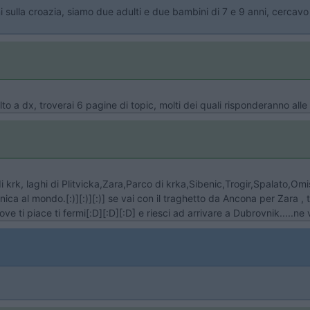
ioni sulla croazia, siamo due adulti e due bambini di 7 e 9 anni, cerca
alto a dx, troverai 6 pagine di topic, molti dei quali risponderanno all
ola di krk, laghi di Plitvicka,Zara,Parco di krka,Sibenic,Trogir,Spalato
nica al mondo.[:)][:)][:)] se vai con il traghetto da Ancona per Zara , 
e ti piace ti fermi[:D][:D][:D] e riesci ad arrivare a Dubrovnik.....ne va