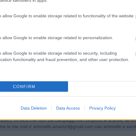
evice identifiers in apps.
8/11.vacanze intelligenti...[:I]
o allow Google to enable storage related to functionality of the website
o allow Google to enable storage related to personalization.
 possiamo organizzare e fare un tratto di strada assieme ti lascio la 
o allow Google to enable storage related to security, including
cation functionality and fraud prevention, and other user protection.
 autokamp o campeggi?
CONFIRM
Data Deletion
Data Access
Privacy Policy
ra da Milano. non abbiamo programma visti il meteo. andremo dove c'e'
ibero, mi dico che fuori dai campeggi non rompono le scatole, se dor
ieme la mia mail e' antonello.amadori@gmail.com ciao antonello e sand