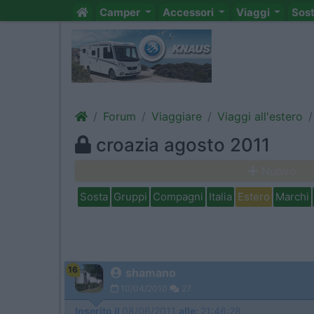
Camper
Accessori
Viaggi
Sos
Forum
Viaggiare
Viaggi all'estero
croazia agosto 2011
Nuovo
Sosta
Gruppi
Compagni
Italia
Estero
Marchi
16
shamano
10/04/2010
27
Inserito il
08/06/2011
alle:
21:46:28