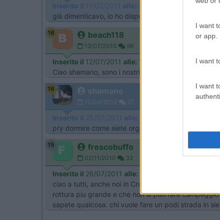
web or d
Inserito il
11/07/2011
alle:
22:42:36
già dimenticavo, io ho disponibilità dal 6/08/11al 28/0
I want t
16
beach118
or app.
13/07/2010
96
I want t
Inserito il
12/07/2011
alle:
10:49:32
Ciao shamano, sono i nostri steggi giorni se ti va ci
I want t
16
shamano
authenti
10/04/2010
27
Inserito il
25/07/2011
alle:
23:06:25
pry dormire come siete organizati? aerre di sosya
15
frescobuffo
02/11/2010
32
Inserito il
26/07/2011
alle:
18:58:24
ciao a tutti, anche noi in Croazia. Partiamo il 29 se
rottura piu grande e che non si puo fare campeggio l
sapete qualcosa. chi vuole fare un podi strada in s