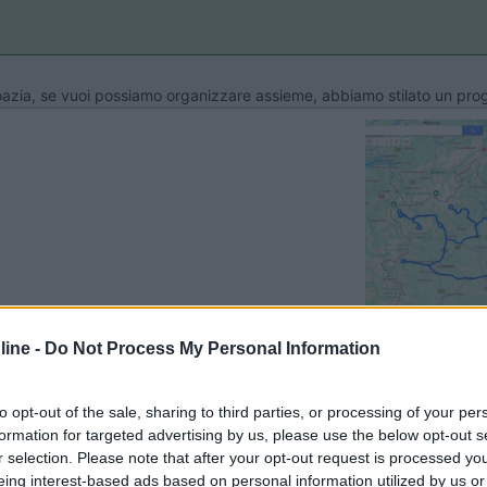
oazia, se vuoi possiamo organizzare assieme, abbiamo stilato un p
Previous
ine -
Do Not Process My Personal Information
Tour dell'Arco Alpino: da ovest a est
F
to opt-out of the sale, sharing to third parties, or processing of your per
formation for targeted advertising by us, please use the below opt-out s
r selection. Please note that after your opt-out request is processed y
eing interest-based ads based on personal information utilized by us or