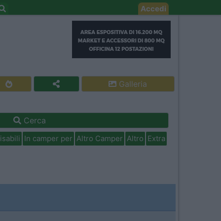
Accedi
Galleria
Cerca
isabili
In camper per
Altro Camper
Altro
Extra