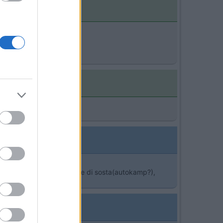
soste , con campeggi o aere di sosta(autokamp?),