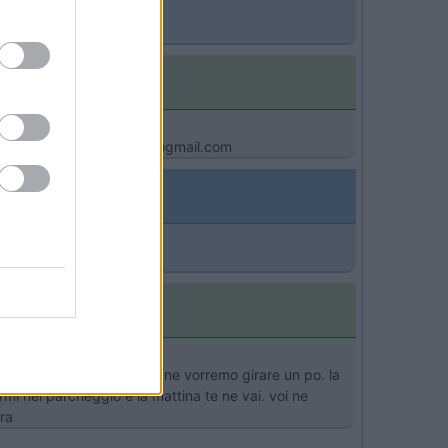
mia email raffaele.bicciato@gmail.com
 piu caldo.. in tre settimane vorremo girare un po. la
mi nel parcheggio e la mattina te ne vai. voi ne
ra