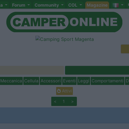
ta
Forum
Community
COL
Magazine
Meccanica
Cellula
Accessori
Eventi
Leggi
Comportamenti
D
Attivi
<
1
>