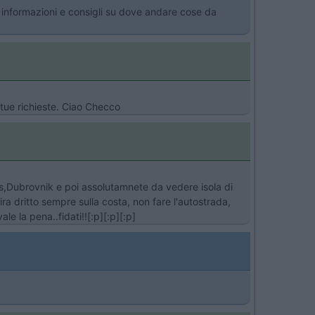
vo informazioni e consigli su dove andare cose da
e tue richieste. Ciao Checco
,Omis,Dubrovnik e poi assolutamnete da vedere isola di
tira dritto sempre sulla costa, non fare l'autostrada,
le la pena..fidati!![:p][:p][:p]