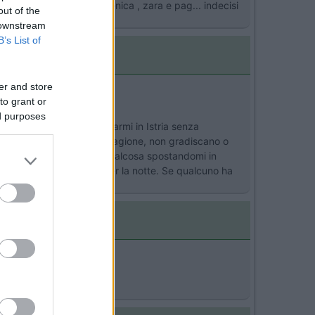
e , isola di krk , crickvenica , zara e pag... indecisi
out of the
 downstream
B’s List of
er and store
>
to grant or
ed purposes
ste avrei deciso di fermarmi in Istria senza
 visto il periodo di alta stagione, non gradiscano o
oi eventualmente visitare qualcosa spostandomi in
iuscire a trovare posto per la notte. Se qualcuno ha
>