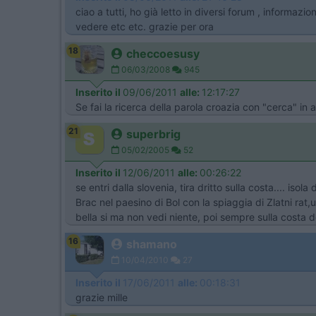
ciao a tutti, ho già letto in diversi forum , informaz
vedere etc etc. grazie per ora
18
checcoesusy
06/03/2008
945
Inserito il
09/06/2011
alle:
12:17:27
Se fai la ricerca della parola croazia con "cerca" in 
21
superbrig
05/02/2005
52
Inserito il
12/06/2011
alle:
00:26:22
se entri dalla slovenia, tira dritto sulla costa.... is
Brac nel paesino di Bol con la spiaggia di Zlatni rat,u
bella si ma non vedi niente, poi sempre sulla costa dov
16
shamano
10/04/2010
27
Inserito il
17/06/2011
alle:
00:18:31
grazie mille