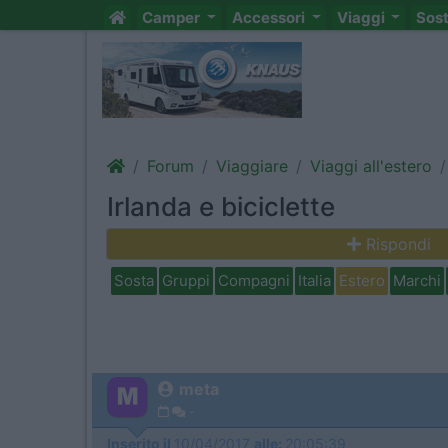
Camper
Accessori
Viaggi
Sos
Forum
Viaggiare
Viaggi all'estero
Irlanda e biciclette
Rispondi
Sosta
Gruppi
Compagni
Italia
Estero
Marchi
meta
-
Inserito il
10/04/2017
alle:
20:05:39