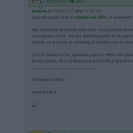
12/11/2006
58914
Inserito il
11/04/2017
alle:
11:05:50
Quando siamo stati in
Irlanda nel 2011
, le avevamo 
Mai sentita la necessità delle bici, l'unico posto d
un negozio vicino, ma era dall'altra parte di un par
Quindi, se si arriva al camping di Dublino con la camb
Con un mezzo a TA, qualsiasi peso in meno nel garage
se non piove, se ci si ferma poi si scivola a ripartire 
____________________________________
Tommaso IZ4DJI
www.iz4dji.it