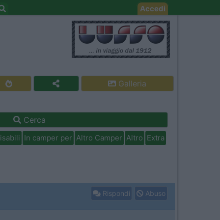
Accedi
Galleria
Cerca
isabili
In camper per
Altro Camper
Altro
Extra
Rispondi
Abuso