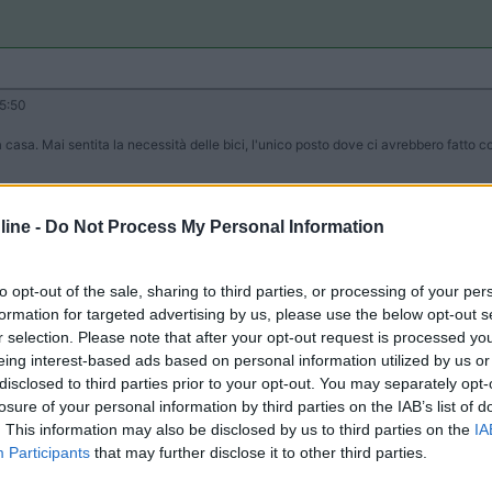
5:50
 casa. Mai sentita la necessità delle bici, l'unico posto dove ci avrebbero fatto 
...
ine -
Do Not Process My Personal Information
to opt-out of the sale, sharing to third parties, or processing of your per
PROMO
fino al 08/11/26
formation for targeted advertising by us, please use the below opt-out s
r selection. Please note that after your opt-out request is processed y
eing interest-based ads based on personal information utilized by us or
disclosed to third parties prior to your opt-out. You may separately opt-
losure of your personal information by third parties on the IAB’s list of
. This information may also be disclosed by us to third parties on the
IA
Participants
that may further disclose it to other third parties.