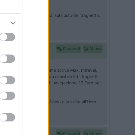
re sulla lunghezza e quindi sul costo del traghetto.
 nulla di che.
Rispondi
Abuso
avremmo mai utilizzato. Come scrive Max, mtravel,
 le tariffe cambiano in modo sensibile Ed i traghetti
anda del Nord), 15 minuti di navigazione, 12 Euro per
unble (nota come Black Walley) o la salita all'Horn
ta.
Rispondi
Abuso