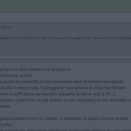
:38:33
bbiamo portato il tandem e non ci è mancato in quanto non l'avremmo mai utilizza
...
ghezza io ebbi problemi di larghezza.
tanza ha, scrissi:
quando la possibilità di una inversione sarà diventata impossibile.
a di più. In mezzo alla “carreggiata” una striscia di erba mal falciata.
ena a sufficienza per lasciarci passare (e siamo solo 2.10...).
inuare a piedi ma c’è gia un’auto e non c’è posto per noi, la strada co
sione.
 grossi problemi non ne ricordo. A proposito di questo invece scrissi:
o che...
e di proseguire dritti verso Argdroom, ci lasciamo tentare da una seco