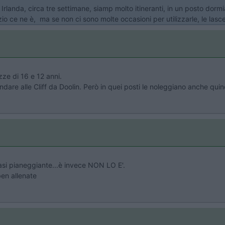
rlanda, circa tre settimane, siamp molto itineranti, in un posto dorm
azio ce ne è, ma se non ci sono molte occasioni per utilizzarle, le las
zze di 16 e 12 anni.
dare alle Cliff da Doolin. Però in quei posti le noleggiano anche quind
asi pianeggiante...è invece NON LO E'.
ben allenate