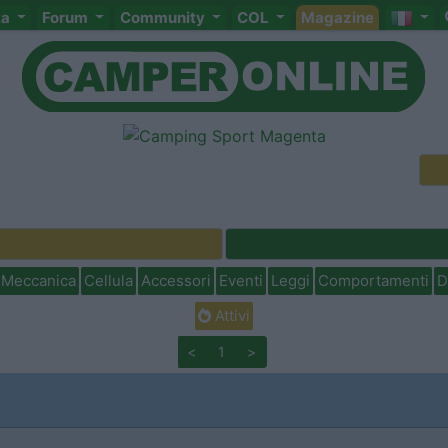
ta
Forum
Community
COL
Magazine
Meccanica
Cellula
Accessori
Eventi
Leggi
Comportamenti
D
Attivi
<
1
>