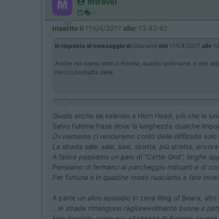
mtravel
-
Inserito il
11/04/2017
alle:
13:43:42
In risposta al messaggio di
Giovanni
del
11/04/2017
alle
12
Anche noi siamo stati in Irlanda, quattro settimane, e non a
mezzo protratta dalle
Giusto anche se salendo a Horn Head, più che la lun
Salvo l'ultima frase dove la lunghezza qualche impor
Ovviamente ci renderemo conto delle difficoltà solo 
La strada sale, sale, sale, stretta, più stretta, ancor
A fatica passiamo un paio di “Cattle Grid”, larghe app
Pensiamo di fermarci al parcheggio indicato e di cont
Per fortuna e in qualche modo riusciamo a fare inver
A parte un altro episodio in zona Ring of Beara, altri
...le strade rimangono ragionevolmente buone a patt
Non facciate come noi, all’altezza di Eyeries, invec