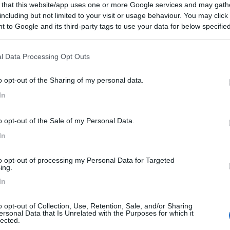
 that this website/app uses one or more Google services and may gath
including but not limited to your visit or usage behaviour. You may click 
 to Google and its third-party tags to use your data for below specifi
Emilia Romagna
ogle consent section.
Camper Park Rimini
Miramare
(RN)
l Data Processing Opt Outs
Benefit Card
I
o opt-out of the Sharing of my personal data.
In
o opt-out of the Sale of my Personal Data.
In
orta in pieno centro.
tte visitabili senza.
to opt-out of processing my Personal Data for Targeted
ing.
 almeno c'era) un grande parcheggio.
e lì, se vai in campeggio, dall'altra parte della strada trovi il bus.
In
iamo parcheggiato (gratuito di domenica) in centro che abbiamo trov
o opt-out of Collection, Use, Retention, Sale, and/or Sharing
d of Leprechauns
o qualcosa del genere.
ersonal Data that Is Unrelated with the Purposes for which it
lected.