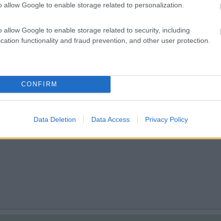
o allow Google to enable storage related to personalization.
o allow Google to enable storage related to security, including
cation functionality and fraud prevention, and other user protection.
ante. Proprio a salire alle Slieve Leagues mi sono bloccato a metà di 
i metri e poi ripartito con le dita incrociate e non scendeva nessuno
zione posteriore e queste cose non capitano piu
.
CONFIRM
Data Deletion
Data Access
Privacy Policy