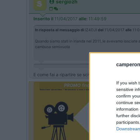
sergiozh
-
Inserito il
11/04/2017
alle:
11:49:59
In risposta al messaggio di
IZ4DJI
del
11/04/2017
alle
11:0
Quando siamo stati in Irlanda nel 2011, le avevamo lasciate a
cambusa semivuota
camperonl
E come fai a ripartire se scivoli ?
If you wish 
PROMO
fino al 12/08/26
sensitive in
confirm you
continue se
information 
further disc
participants
Downstream 