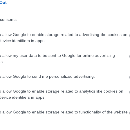
Out
le tieni in garage o sul portabici. Nel secondo caso potrebbero incide
consents
osteriore, qualche zona in forte pendenza la trovi ma è poco più che un
o problemi di slittamenti in Irlanda non ne ho sperimentati.
o allow Google to enable storage related to advertising like cookies on
evice identifiers in apps.
o allow my user data to be sent to Google for online advertising
s.
, e non abbiamo portato il tandem e non ci è mancato in quanto non l'
ici appese sul posteriore. Se si supera il
'metro intero'
(6, 7, 8 metri)
to allow Google to send me personalized advertising.
a. Per fare un esempio, il traghetto da Greencastle a Magilligan (Irl
 esempio, ma solo per 15 minuti di navigazione.
o allow Google to enable storage related to analytics like cookies on
evice identifiers in apps.
 solo con mezzi il più corti possibile, tipo il passaggio per Gap of D
 differenza ed impedirne il passaggio od il raggiungimento della me
o allow Google to enable storage related to functionality of the website