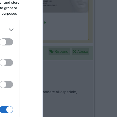
er and store
to grant or
ed purposes
Lombardia
Area Sosta Camper Orobie
Ardesio
(BG)
ncontri con il teatro
Rispondi
Abuso
 Non di domenica, ti tocca andare all'ospedale,
ato deserto.