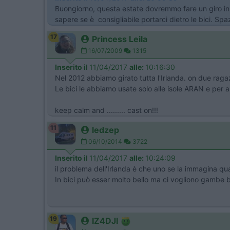
Buongiorno, questa estate dovremmo fare un giro in I
sapere se è consigliabile portarci dietro le bici. Sp
17
Princess Leila
16/07/2009
1315
Inserito il
11/04/2017
alle:
10:16:30
Nel 2012 abbiamo girato tutta l'Irlanda. on due raga
Le bici le abbiamo usate solo alle isole ARAN e per an
keep calm and ......... cast on!!!
11
ledzep
06/10/2014
3722
Inserito il
11/04/2017
alle:
10:24:09
il problema dell'Irlanda è che uno se la immagina qu
In bici può esser molto bello ma ci vogliono gambe 
19
IZ4DJI