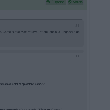
Rispondi
Abuso
to. Come scrive Max, mtravel, attenzione alla lunghezza del
ntinua fino a quando finisce...
nda segnalazione gialla “Ring of Beara”.