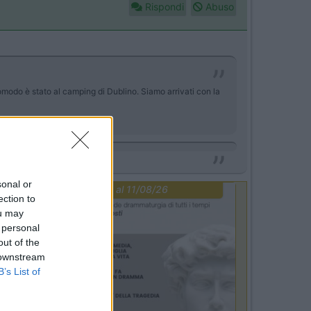
Rispondi
Abuso
comodo è stato al camping di Dublino. Siamo arrivati con la
sonal or
PROMO
fino al 11/08/26
ection to
ou may
 personal
out of the
 downstream
B’s List of