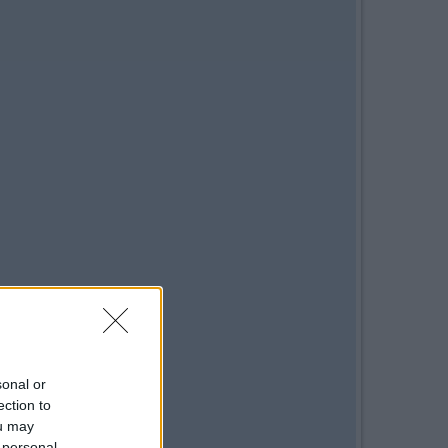
sonal or
ection to
ou may
 personal