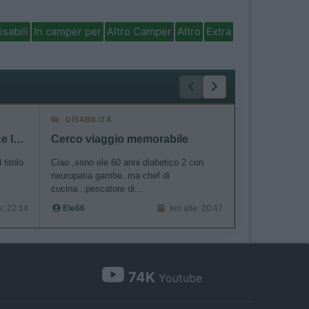
isabili
In camper per
Altro Camper
Altro
Extra
DISABILITÀ
MECCANIC
Ducato 2020 2.3 140 CV esce la prima marcia
Cerco viaggio memorabile
 titolo
Ciao ,sono ele 60 anni diabetico 2 con
Buongiorno a tutt
neuropatia gambe..ma chef di
Slovenia e ha u
cucina...pescatore di...
ad un...
le: 22:14
Ele66
Ieri alle: 20:47
Ventomax
74K
Youtube