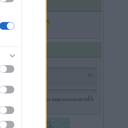
struita su due piani
io ecceda il limite in altezza degli autoveicoli che è