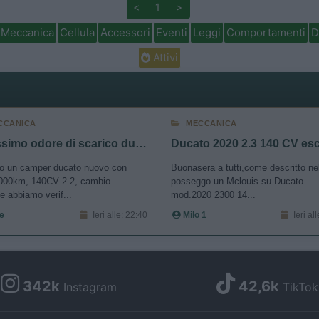
<
1
>
Meccanica
Cellula
Accessori
Eventi
Leggi
Comportamenti
D
Attivi
CCANICA
MECCANICA
Fortissimo odore di scarico durante rigeneraz FAP
ho un camper ducato nuovo con
Buonasera a tutti,come descritto nel
3000km, 140CV 2.2, cambio
posseggo un Mclouis su Ducato
 abbiamo verif...
mod.2020 2300 14...
e
Ieri alle: 22:40
Milo 1
Ieri al
342k
42,6k
Instagram
TikTok