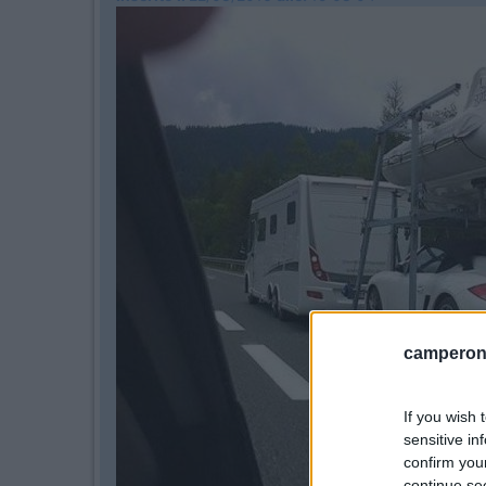
camperonl
If you wish 
sensitive in
confirm you
continue se