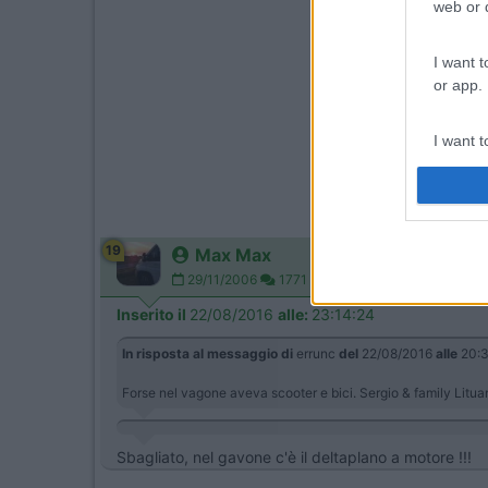
web or d
I want t
or app.
I want t
I want t
authenti
19
Max Max
29/11/2006
1771
Inserito il
22/08/2016
alle:
23:14:24
In risposta al messaggio di
errunc
del
22/08/2016
alle
20:3
Forse nel vagone aveva scooter e bici. Sergio & family Litu
Sbagliato, nel gavone c'è il deltaplano a motore !!!