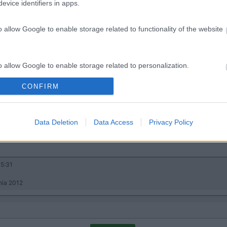
evice identifiers in apps.
o allow Google to enable storage related to functionality of the website
Previous
o allow Google to enable storage related to personalization.
CONFIRM
Tour dell'
o allow Google to enable storage related to security, including
cation functionality and fraud prevention, and other user protection.
Data Deletion
Data Access
Privacy Policy
5:31
ania 2012