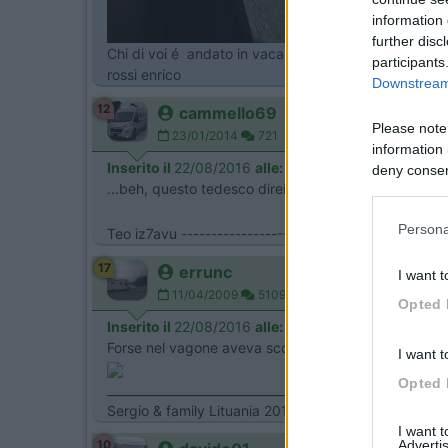
information 
further disc
Chi di voi é andato in vacanza con lo stretto indisp
participants
rossi enrico
Downstream 
12
cammello69
Please note
23/01/2014
721
information 
Inserito il
22/08/2016
alle:
15:17:10
deny consent
...beh, questo tedesco direi che c'è quasi riuscito a p
in below Go
Persona
Teo iz7avu --------------------- Van - Font Vendom
17
errunc
I want t
11/04/2009
5109
Opted 
Inserito il
22/08/2016
alle:
20:35:31
Forse nel vagone aveva scooter e bici.
I want t
Opted 
_________________________________
Sergio & family Lituania 2012
I want 
10
Advertis