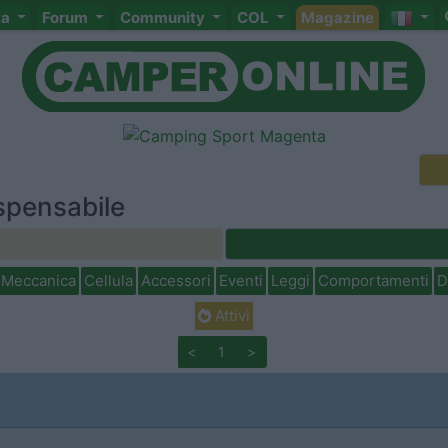
ta
Forum
Community
COL
Magazine
ispensabile
Meccanica
Cellula
Accessori
Eventi
Leggi
Comportamenti
D
Attivi
<
1
>