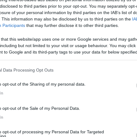
disclosed to third parties prior to your opt-out. You may separately opt-
losure of your personal information by third parties on the IAB’s list of
ensabile ?
. This information may also be disclosed by us to third parties on the
IA
Participants
that may further disclose it to other third parties.
 that this website/app uses one or more Google services and may gath
including but not limited to your visit or usage behaviour. You may click 
 to Google and its third-party tags to use your data for below specifi
artire in vacanza con lo stretto indispensabile...!
ogle consent section.
l Data Processing Opt Outs
e Horizon 307 150cv
o opt-out of the Sharing of my personal data.
In
o opt-out of the Sale of my Personal Data.
In
to opt-out of processing my Personal Data for Targeted
ing.