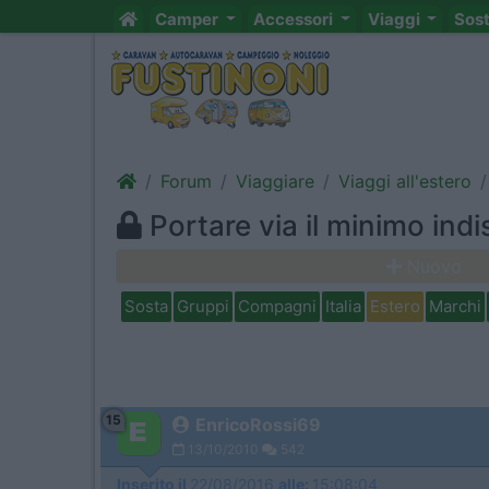
Camper
Accessori
Viaggi
Sos
Forum
Viaggiare
Viaggi all'estero
Portare via il minimo ind
Nuovo
Sosta
Gruppi
Compagni
Italia
Estero
Marchi
15
EnricoRossi69
13/10/2010
542
Inserito il
22/08/2016
alle:
15:08:04