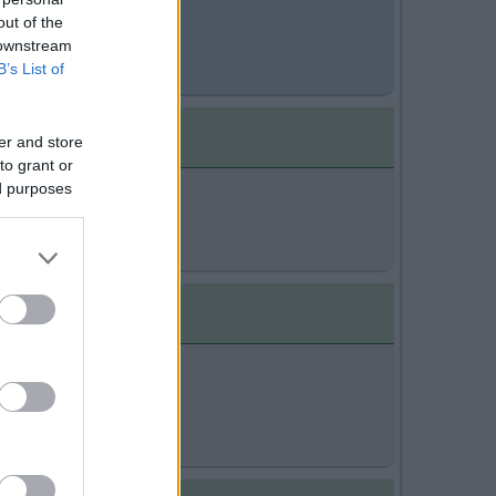
out of the
 downstream
B’s List of
er and store
to grant or
ed purposes