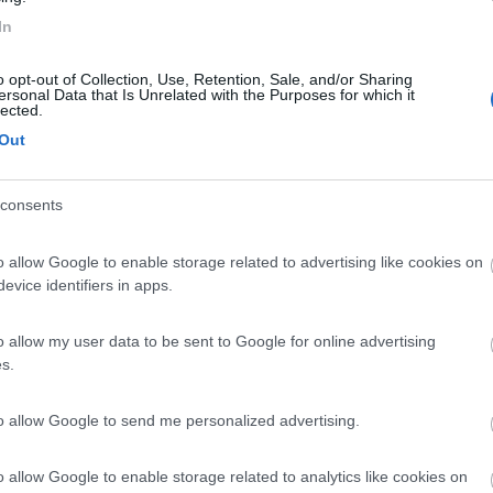
In
o opt-out of Collection, Use, Retention, Sale, and/or Sharing
 notare lo sfruttamento del rimorchio con carpenteria pseudo-autoco
ersonal Data that Is Unrelated with the Purposes for which it
ssa per scaricarlo
lected.
Out
consents
o allow Google to enable storage related to advertising like cookies on
lle
15:08:04
evice identifiers in apps.
? rossi enrico
o allow my user data to be sent to Google for online advertising
s.
 quello italiano, ma forse vale in tutta la UE: mi sembra che il rimorch
, animali vivi, filobus, etc.).
to allow Google to send me personalized advertising.
ione"?
o allow Google to enable storage related to analytics like cookies on