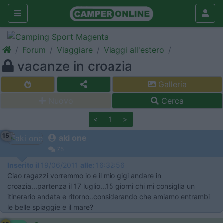
Forum
Viaggiare
Viaggi all'estero
vacanze in croazia
Galleria
Nuovo
Cerca
<
1
>
15
aki one
75
Inserito il
19/06/2011
alle:
16:32:56
Ciao ragazzi vorremmo io e il mio gigi andare in
croazia...partenza il 17 luglio...15 giorni chi mi consiglia un
itinerario andata e ritorno..considerando che amiamo entrambi
le belle spiaggie e il mare?