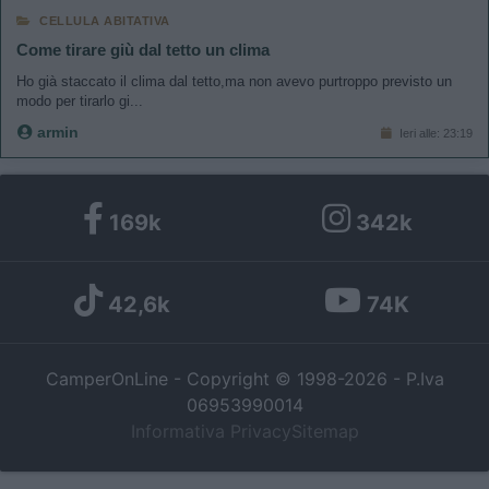
CELLULA ABITATIVA
Come tirare giù dal tetto un clima
Ho già staccato il clima dal tetto,ma non avevo purtroppo previsto un
modo per tirarlo gi...
armin
Ieri alle: 23:19
169k
342k
42,6k
74K
CamperOnLine - Copyright © 1998-2026 - P.Iva
06953990014
Informativa Privacy
Sitemap