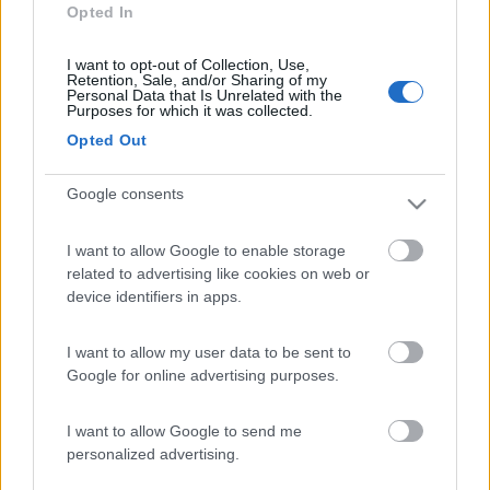
toglie che le poche spiagge esistenti siano particolarmente
Opted In
belle,la Croazia la frequento da molti anni,ci sarò anche il
prossimo mese,ma se uno cerca spiagge lo metterei in guardia
I want to opt-out of Collection, Use,
che sono poche!Ciao. Gianni
Retention, Sale, and/or Sharing of my
Personal Data that Is Unrelated with the
PROMO
fino al 23/08/26
Purposes for which it was collected.
Opted Out
Google consents
Area Sosta Camper Orobie
I want to allow Google to enable storage
Ardesio
(BG)
related to advertising like cookies on web or
device identifiers in apps.
Not baed night
I want to allow my user data to be sent to
Google for online advertising purposes.
18
checcoesusy
I want to allow Google to send me
945
personalized advertising.
Inserito il
20/06/2011
alle:
15:04:43