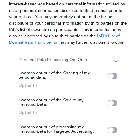
19
Faros
interest-based ads based on personal information utilized by
us or personal information disclosed to third parties prior to
222
your opt-out. You may separately opt-out of the further
Inserito il
19/06/2011
alle:
22:57:50
disclosure of your personal information by third parties on the
quote:
Risposta al messaggio di nebris inserito in data
IAB’s list of downstream participants. This information may
19/06/2011 22:43:08 (
also be disclosed by us to third parties on the
IAB’s List of
Visualizza messaggio in nuova finestra
Downstream Participants
that may further disclose it to other
third parties.
)
>
Personal Data Processing Opt Outs
> id="Verdana"> Prova vedere qui:
Please note that this website/app uses one or more Google
http://www.adriagate.com/it/cro...
services and may gather and store information including but
I want to opt-out of the Sharing of my
not limited to your visit or usage behaviour. You may click to
Ciao, Faros
personal data.
grant or deny consent to Google and its third-party tags to
22
nebris
Opted In
use your data for below specified purposes in below Google
8027
consent section.
I want to opt-out of the Sale of my
Inserito il
20/06/2011
alle:
08:58:39
Personal Data.
quote:
Risposta al messaggio di Faros inserito in data
Opted In
19/06/2011 22:57:50 (
Visualizza messaggio in nuova finestra
)
>
>Su 6000 Km di costa le spiagge di sabbia sono veramente
I want to opt-out of processing my
Personal Data for Targeted Advertising.
poche. Basterebbe leggere sul link che hai indicato!! Ciò non