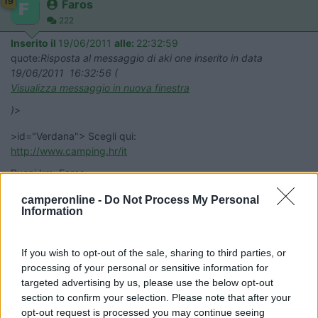
19
Faros
222
Inserito il
19/06/2011
alle:
22:32:59
quote:
Risposta al messaggio di aki one inserito in data
19/06/2011 16:32:56 (
Visualizza messaggio in nuova finestra
)
>
>id="Verdana"> Scegli qui:
http://www.camping.hr/it
Buoni km. Faros
22
nebris
camperonline -
Do Not Process My Personal
Information
8027
Inserito il
19/06/2011
alle:
22:43:08
quote:
Risposta al messaggio di aki one inserito in data
If you wish to opt-out of the sale, sharing to third parties, or
19/06/2011 16:32:56 (
Visualizza messaggio in nuova finestra
)
>
processing of your personal or sensitive information for
targeted advertising by us, please use the below opt-out
>Spiagge in Croazia? ...trovarle!! Unico posto con spiagge è
section to confirm your selection. Please note that after your
Lopar,isola di Rab. Ciao. Gianni
opt-out request is processed you may continue seeing