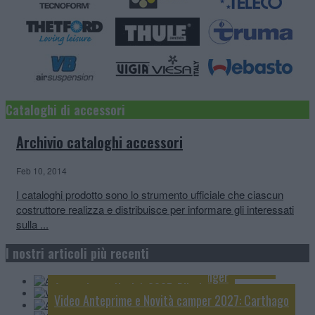
Cataloghi di accessori
Archivio cataloghi accessori
Feb 10, 2014
I cataloghi prodotto sono lo strumento ufficiale che ciascun
costruttore realizza e distribuisce per informare gli interessati
sulla ...
Anteprime e Novità 2027: Mobilvetta
I nostri articoli più recenti
Video Anteprime e Novità camper 2027: Notin
Anteprime e Novità 2027: Challenger
Anteprime e Novità 2027: Pössl
Video Anteprime e Novità camper 2027: Carthago