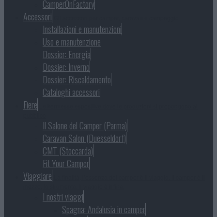
CamperOnFactory
Accessori
Gli accessori per camper, caravan e campeggio
Installazioni e manutenzioni
Uso e manutenzione
Dossier: Energia
Dossier: Inverno
Dossier: Riscaldamento
Cataloghi accessori
Fiere
Le kermesse espositive dove le produzioni si propongono al
pubblico
Il Salone del Camper (Parma)
Caravan Salon (Duesseldorf)
CMT (Stoccarda)
Fit Your Camper
Viaggiare
La finalità, l’essenza del camper è il viaggio. Il camper è il
mezzo, lo strumento. Il viaggio è il fine.
I nostri viaggi
Spagna: Andalusia in camper