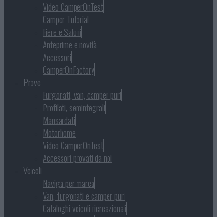
Video CamperOnTest
Camper Tutorial
Fiere e Saloni
Anteprime e novità
Accessori
CamperOnFactory
Prove
Furgonati, van, camper puri
Profilati, semintegrali
Mansardati
Motorhome
Video CamperOnTest
Accessori provati da noi
Veicoli
Naviga per marca
Van, furgonati e camper puri
Cataloghi veicoli ricreazionali