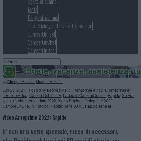
Soste di qualità
Mete
Enogastronomia
The Driving and Living Experience
CamperOnFest
CamperOnChef
CamperOnBeer
Stampa Articolo
Lug 28, 2021
Posted
by
Beppe Finello
Anteprime e novità
,
Anteprime e
novità in video
,
CamperOnLine.TV
,
I video di CamperOnLine
,
Rapido
,
Servizi
speciali
,
Video Anteprime 2022
,
Video Rapido
Anteprime 2022
,
CamperOnLine.TV
,
Rapido
,
Rapido serie 80 dF
,
Rapido serie 8F
Video Anteprime 2022: Rapido
E’ con una serie speciale, ricca di accessori,
che
Rapido
celebra i sui 60 anni di storia, un