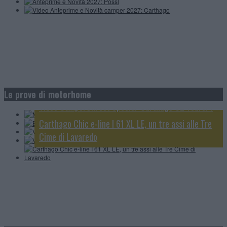
Morelo Home 78L: un prestigioso liner di lusso in
Elnagh Magnum 530; 5 posti omologati viaggio e 5
formato ridotto
Le prove di motorhome
posti letto
Video CamperOnTest Special: Carthago C2 Tourer I
Video CamperOnTest: Adria Sonic Supreme 700 DL
145 RB-LE
Carthago Chic e-line I 61 XL LE, un tre assi alle Tre
Cime di Lavaredo