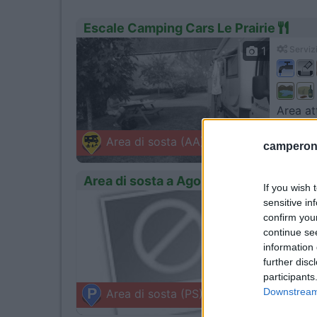
Escale Camping Cars Le Prairie
1
Servizi
Area at
Neuvy 
Area di sosta (AA)
camperonl
Strada D
Area di sosta a Agon - Coutainville
If you wish 
sensitive in
0
Servizi
confirm you
continue se
information 
further disc
Accogli
participants
Agon -
Downstream 
Area di sosta (PS)
77 le Cas