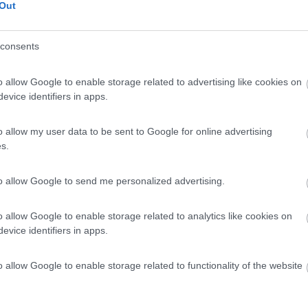
7
1
Out
 / Posizione
consents
o allow Google to enable storage related to advertising like cookies on
er 6 veicoli, cani accettati solo su preavviso
evice identifiers in apps.
o (CN) - 545.8km
Po 70,
o allow my user data to be sent to Google for online advertising
s.
7
1
 / Posizione
to allow Google to send me personalized advertising.
o allow Google to enable storage related to analytics like cookies on
evice identifiers in apps.
 prevalentemente zootecnica dove vengono allevati ...
gne (AO) - 549.4km
o allow Google to enable storage related to functionality of the website
Chez-Les-Volget 4
7
1