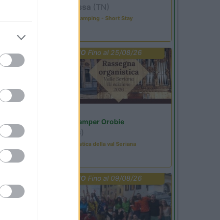
Pozza di Fassa
(TN)
Happy & Active Camping - Short Stay
PROMO
Fino al 25/08/26
Lombardia
Area Sosta Camper Orobie
Ardesio
(BG)
Rassegna organistica della val Seriana
PROMO
Fino al 09/08/26