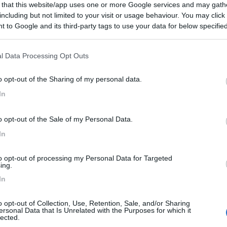
 that this website/app uses one or more Google services and may gath
7
1
including but not limited to your visit or usage behaviour. You may click 
 to Google and its third-party tags to use your data for below specifi
 / Posizione
ogle consent section.
l Data Processing Opt Outs
rada statale 27 per il Gran Paradiso. L'azienda a...
o opt-out of the Sharing of my personal data.
 (AO) - 540.8km
In
Buthier-Morï¿½, 5
o opt-out of the Sale of my Personal Data.
9,5
2
In
 / Posizione
to opt-out of processing my Personal Data for Targeted
ing.
In
iturismo Cascina Mombello, ampi spazi per i bimbi,...
 (TO) - 543.2km
o opt-out of Collection, Use, Retention, Sale, and/or Sharing
ersonal Data that Is Unrelated with the Purposes for which it
lected.