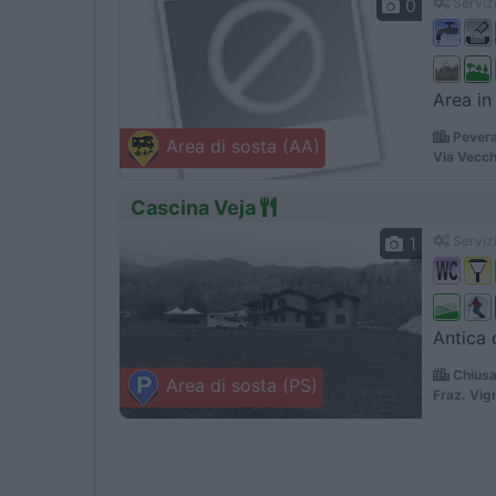
0
Servizi
Area in
Pevera
Area di sosta (AA)
Via Vecch
Cascina Veja
1
Servizi
Antica 
Chiusa
Area di sosta (PS)
Fraz. Vig