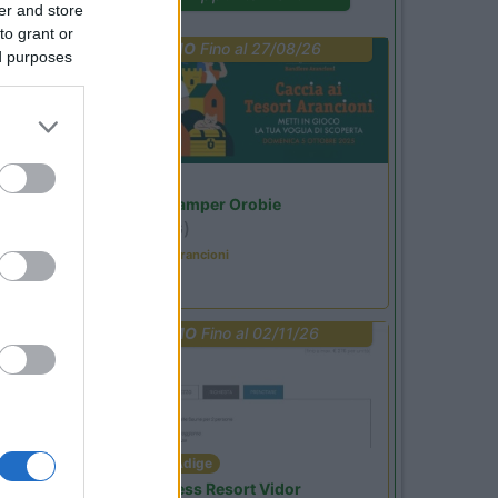
er and store
to grant or
PROMO
Fino al 27/08/26
ed purposes
Lombardia
Area Sosta Camper Orobie
Ardesio
(BG)
Caccia ai tesori arancioni
PROMO
Fino al 02/11/26
Trentino Alto Adige
Family Wellness Resort Vidor