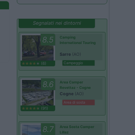
Segnalati nei dintorni
8.5
Camping
International Touring
Sarre
(AO)
Campeggio
(6)
8.6
Area Camper
Revettaz - Cogne
Cogne
(AO)
Area di sosta
(91)
8.7
Area Sosta Camper
Lillaz