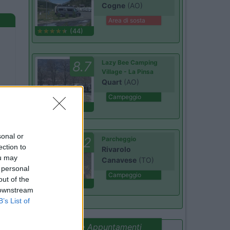
Cogne
(AO)
Area di sosta
(44)
8.7
Lazy Bee Camping
Village - La Pinsa
Quart
(AO)
Campeggio
(9)
sonal or
8.2
Parcheggio
ection to
Rivarolo
ou may
Canavese
(TO)
 personal
Campeggio
out of the
(4)
 downstream
B’s List of
Promo e Appuntamenti