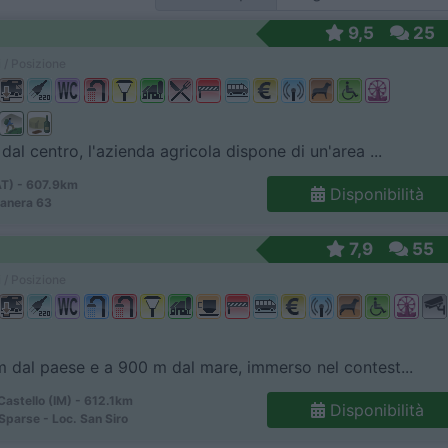
9,5
25
 / Posizione
dal centro, l'azienda agricola dispone di un'area ...
AT) - 607.9km
Disponibilità
manera 63
7,9
55
 / Posizione
 dal paese e a 900 m dal mare, immerso nel contest...
astello (IM) - 612.1km
Disponibilità
Sparse - Loc. San Siro