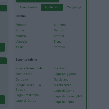
Aree di sosta
Agriturismi
Campeggi
Comuni
Firenze
Sirmione
Roma
Napoli
Matera
Verona
Venezia
Siena
Assisi
Pompei
Zone turistiche
Riviera Romagnola
Trentino
Isola d'Elba
Lago Maggiore
Gargano
Gardaland
Cinque Terre - La
Mirabilandia
Spezia
Lago di Como
Lago Trasimeno
Lago di Braies (BZ)
Lago di Garda
Lago di Ledro