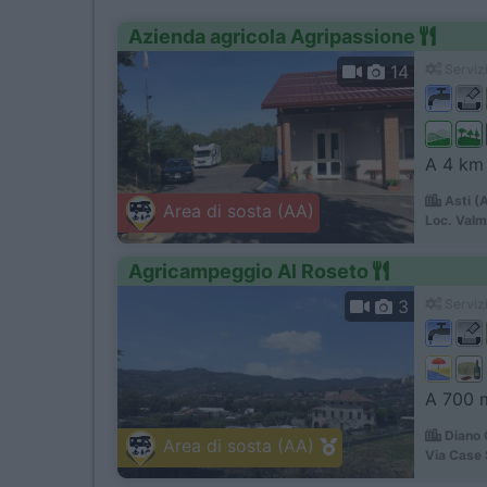
Azienda agricola Agripassione
14
Servizi
A 4 km 
Asti (
Area di sosta (AA)
Loc. Val
Agricampeggio Al Roseto
3
Servizi
A 700 m
Diano C
Area di sosta (AA)
Via Case 