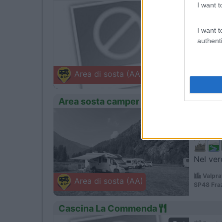
I want t
0
Servizi
I want t
authenti
Sosta i
Angien
Area di sosta (AA)
Impasse d
Area sosta camper agriturismo Aquila
1
Servizi
Nel ver
Valpra
Area di sosta (AA)
SP48 Fraz
Cascina La Commenda