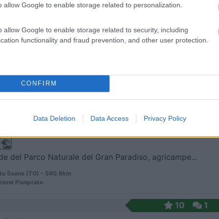
o allow Google to enable storage related to personalization.
 / Posizione
o allow Google to enable storage related to security, including
cation functionality and fraud prevention, and other user protection.
n fattoria Ottimo sidro di mele Un po' cara ma l...
s - 555.5km
es Roseaux Château d'Iclon
CONFIRM
 Bianca
7,5
8
 / Posizione
Data Deletion
Data Access
Privacy Policy
de del Parco Naturale del Gran Paradiso, agricampe...
to Soana (TO) - 560.9km
ione Pianprato
10
1