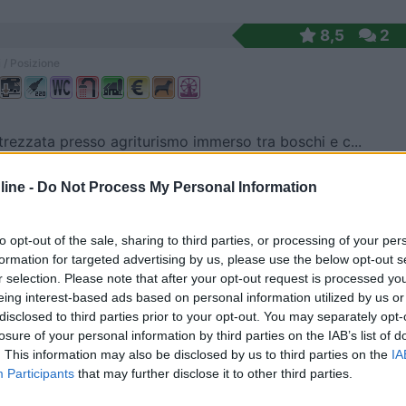
8,5
2
 / Posizione
trezzata presso agriturismo immerso tra boschi e c...
le Barrois - 298.2km
ine -
Do Not Process My Personal Information
45
7
1
to opt-out of the sale, sharing to third parties, or processing of your per
formation for targeted advertising by us, please use the below opt-out s
 / Posizione
r selection. Please note that after your opt-out request is processed y
eing interest-based ads based on personal information utilized by us or
disclosed to third parties prior to your opt-out. You may separately opt-
losure of your personal information by third parties on the IAB’s list of
enza in fattoria , vendita prodotti
. This information may also be disclosed by us to third parties on the
IA
 Coutainville - 491.9km
Participants
that may further disclose it to other third parties.
rouge