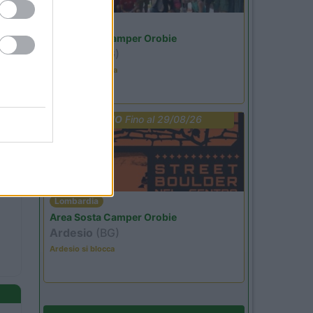
Lombardia
Area Sosta Camper Orobie
Ardesio
(BG)
Ardesio in scatola
PROMO
Fino al 29/08/26
Lombardia
Area Sosta Camper Orobie
Ardesio
(BG)
Ardesio si blocca