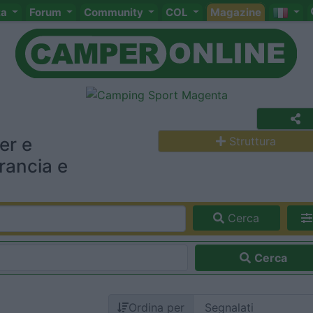
ta
Forum
Community
COL
Magazine
er e
Struttura
rancia e
Cerca
Cerca
Ordina per