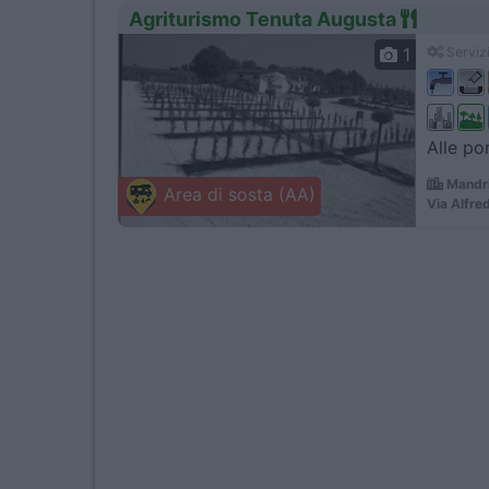
Agriturismo Tenuta Augusta
1
Servizi
Alle por
Mandri
Area di sosta (AA)
Via Alfre