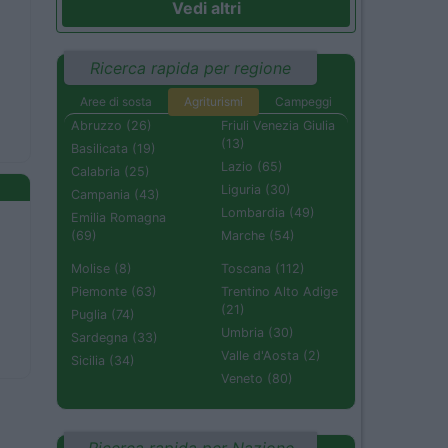
Vedi altri
Ricerca rapida per regione
Aree di sosta
Agriturismi
Campeggi
Abruzzo (26)
Friuli Venezia Giulia
(13)
Basilicata (19)
Lazio (65)
Calabria (25)
Liguria (30)
Campania (43)
Lombardia (49)
Emilia Romagna
(69)
Marche (54)
Molise (8)
Toscana (112)
Piemonte (63)
Trentino Alto Adige
(21)
Puglia (74)
Umbria (30)
Sardegna (33)
Valle d'Aosta (2)
Sicilia (34)
Veneto (80)