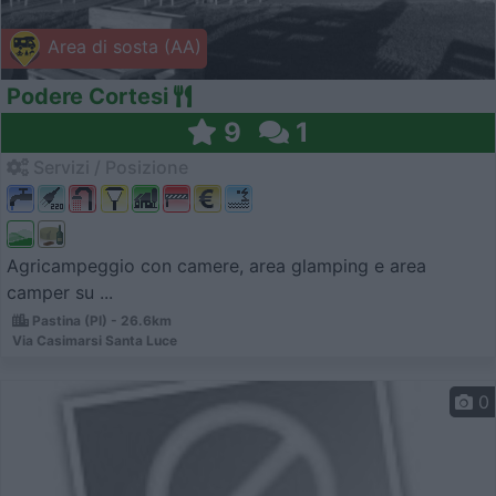
Area di sosta (AA)
Podere Cortesi
9
1
Servizi / Posizione
Agricampeggio con camere, area glamping e area
camper su ...
Pastina (PI) - 26.6km
Via Casimarsi Santa Luce
0