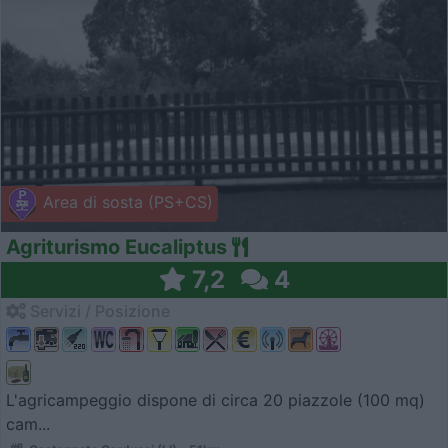
Area di sosta (PS+CS)
Agriturismo Eucaliptus
7,2
4
Servizi / Posizione
L'agricampeggio dispone di circa 20 piazzole (100 mq)
cam...