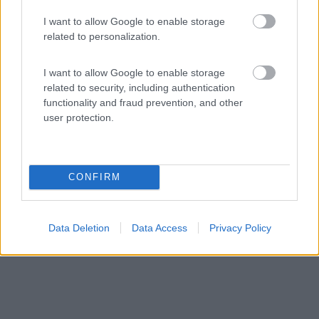
Area di sosta (AA)
I want to allow Google to enable storage
Agricampeggio Impalancati
related to personalization.
9,2
27
I want to allow Google to enable storage
Servizi / Posizione
related to security, including authentication
functionality and fraud prevention, and other
user protection.
A circa 2 km dal mare e 1,5 km da San Pietro in Palazzi,
CONFIRM
...
Cecina (LI) - 33.3km
Via Aurelia Nord, 108
Data Deletion
Data Access
Privacy Policy