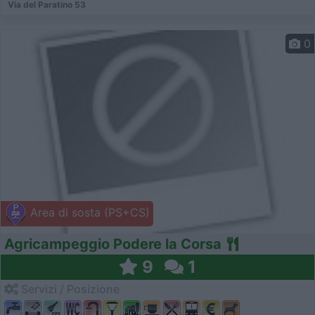
Via del Paratino 53
0
Area di sosta (PS+CS)
Agricampeggio Podere la Corsa
9
1
Servizi / Posizione