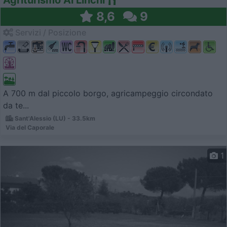
Agriturismo Ai Linchi
8,6
9
Servizi / Posizione
A 700 m dal piccolo borgo, agricampeggio circondato
da te...
Sant'Alessio (LU) - 33.5km
Via del Caporale
1