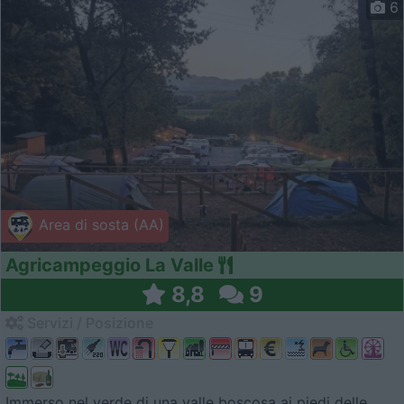
6
Area di sosta (AA)
Agricampeggio La Valle
8,8
9
Servizi / Posizione
Immerso nel verde di una valle boscosa ai piedi delle