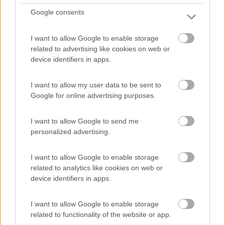
Servizi / Posizione
Google consents
I want to allow Google to enable storage
related to advertising like cookies on web or
L'Azienda orticola-frutticola biologica, dispone di 6 pia...
device identifiers in apps.
Terricciola (PI) - 29.4km
Via Francesco Lemmi, 15 - loc. Soiana
I want to allow my user data to be sent to
Google for online advertising purposes.
1
I want to allow Google to send me
personalized advertising.
I want to allow Google to enable storage
related to analytics like cookies on web or
device identifiers in apps.
I want to allow Google to enable storage
related to functionality of the website or app.