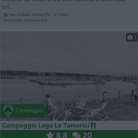
col...
San Giuliano Terme (PI) - 27.7km
Via Statale Abetone 478
1
Campeggio
Campeggio Lago Le Tamerici
8,8
20