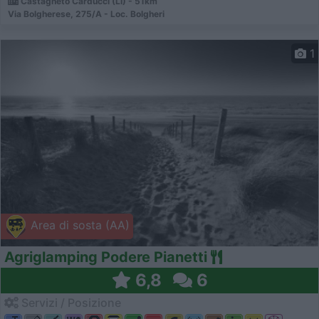
Castagneto Carducci (LI) - 51km
Via Bolgherese, 275/A - Loc. Bolgheri
1
Area di sosta (AA)
Agriglamping Podere Pianetti
6,8
6
Servizi / Posizione