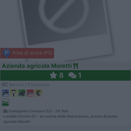
Area di sosta (PS)
Azienda agricola Moretti
8
1
Servizi / Posizione
Castagneto Carducci (LI) - 24.7km
Località Cerreta 52 - ex contea della Gherardesca, presso Azienda
agricola Moretti