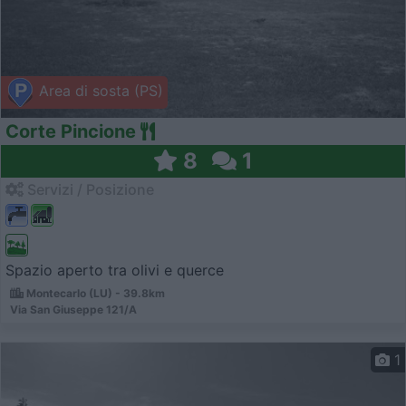
Area di sosta (PS)
Corte Pincione
8
1
Servizi / Posizione
Spazio aperto tra olivi e querce
Montecarlo (LU) - 39.8km
Via San Giuseppe 121/A
1