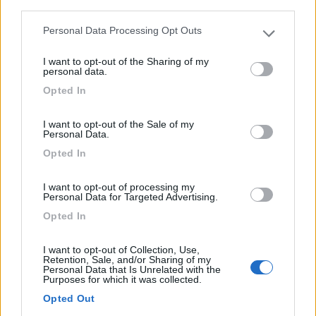
third parties.
La Tenuta il Pino, immersa nel verde delle colline pisane...
Personal Data Processing Opt Outs
Capannoli (PI) (PI) - 28.5km
Please note that this website/app uses one or more Google
Via di Belvedere, 29
services and may gather and store information including but
I want to opt-out of the Sharing of my
not limited to your visit or usage behaviour. You may click to
personal data.
grant or deny consent to Google and its third-party tags to
1
Opted In
use your data for below specified purposes in below Google
consent section.
I want to opt-out of the Sale of my
Personal Data.
Opted In
I want to opt-out of processing my
Personal Data for Targeted Advertising.
Opted In
I want to opt-out of Collection, Use,
Area di sosta (PS)
Retention, Sale, and/or Sharing of my
Personal Data that Is Unrelated with the
Purposes for which it was collected.
Agricampeggio Yuptala
Opted Out
9
3