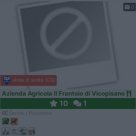
0
Area di sosta (CS)
Azienda Agricola Il Frantoio di Vicopisano
10
1
Servizi / Posizione