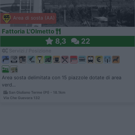
Area di sosta (AA)
Fattoria L'Olmetto
8,3
22
Servizi / Posizione
Area sosta delimitata con 15 piazzole dotate di area
verd...
San Giuliano Terme (PI) - 18.1km
Via Che Guevara 132