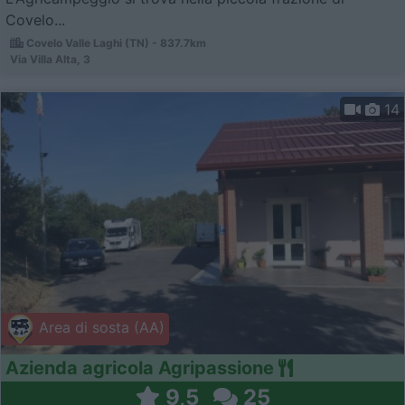
Covelo...
Covelo Valle Laghi (TN) - 837.7km
Via Villa Alta, 3
14
Area di sosta (AA)
Azienda agricola Agripassione
9,5
25