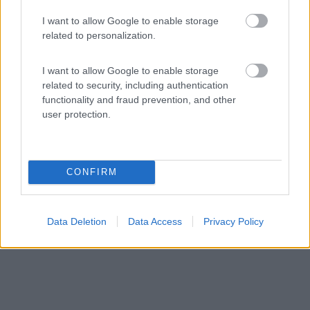
I want to allow Google to enable storage
related to personalization.
Area di sosta (AA)
Bogner's Wohnmobilstellplatz
I want to allow Google to enable storage
related to security, including authentication
8
2
functionality and fraud prevention, and other
user protection.
Servizi / Posizione
CONFIRM
Area pianeggiante sulle sponde del fiume Meno, a
pagament...
Segnitz - 488.7km
Data Deletion
Data Access
Privacy Policy
Baumhofstrasse 147