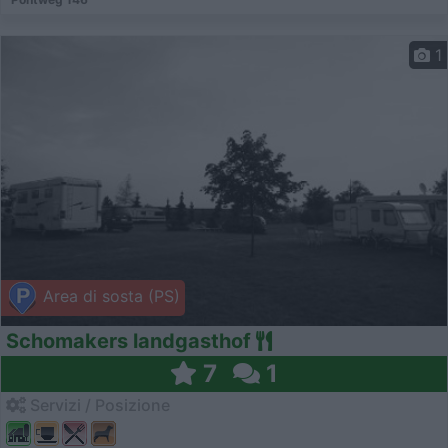
1
Area di sosta (PS)
Schomakers landgasthof
7
1
Servizi / Posizione