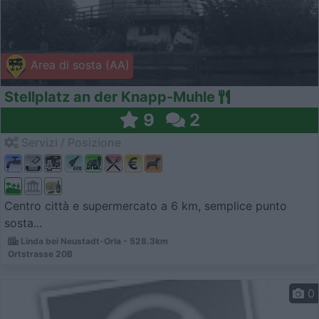
Area di sosta (AA)
Stellplatz an der Knapp-Muhle
9
2
Servizi / Posizione
Centro città e supermercato a 6 km, semplice punto
sosta...
Linda bei Neustadt-Orla - 528.3km
Ortstrasse 20B
0