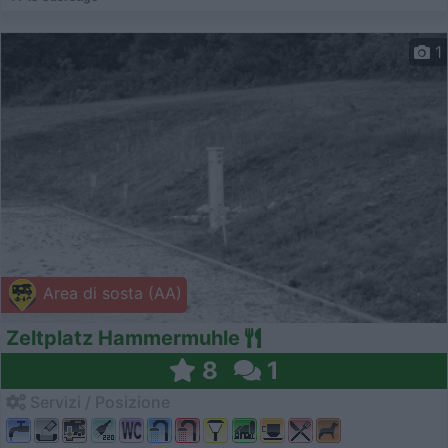
1
Area di sosta (AA)
Zeltplatz Hammermuhle
8
1
Servizi / Posizione