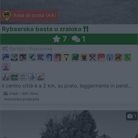
Area di sosta (AA)
Rybasrska basta u zraloka
7
1
Servizi / Posizione
Il centro città è a 2 km, su prato, leggermente in pend...
Cheb - 601.5km
Jesenicka prehrada
1