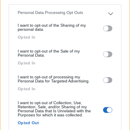
third parties.
delimitazion...
Personal Data Processing Opt Outs
Sankt Martin - 420.4km
Please note that this website/app uses one or more Google
Friedhofstrasse 8
services and may gather and store information including but
I want to opt-out of the Sharing of my
not limited to your visit or usage behaviour. You may click to
personal data.
grant or deny consent to Google and its third-party tags to
1
Opted In
use your data for below specified purposes in below Google
consent section.
I want to opt-out of the Sale of my
Personal Data.
Opted In
I want to opt-out of processing my
Personal Data for Targeted Advertising.
Opted In
I want to opt-out of Collection, Use,
Area di sosta (AA)
Retention, Sale, and/or Sharing of my
Personal Data that Is Unrelated with the
Purposes for which it was collected.
Autocamperplads - Gronhoigaard Natur
Opted Out
Camping