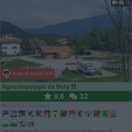
12
Area di sosta (AA)
Agricampeggio da Bery
9,6
32
Servizi / Posizione
L'Agricampeggio si trova nella piccola frazione di