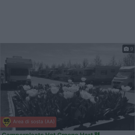
9
Area di sosta (AA)
Camperplaats Het Groene Hart