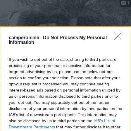
1
camperonline -
Do Not Process My Personal
Information
If you wish to opt-out of the sale, sharing to third parties, or
processing of your personal or sensitive information for
targeted advertising by us, please use the below opt-out
Area di sosta (AA)
section to confirm your selection. Please note that after your
opt-out request is processed you may continue seeing
Weingut Helmut Schreieck
interest-based ads based on personal information utilized by
9
1
us or personal information disclosed to third parties prior to
your opt-out. You may separately opt-out of the further
Servizi / Posizione
disclosure of your personal information by third parties on the
IAB’s list of downstream participants. This information may
also be disclosed by us to third parties on the
IAB’s List of
Downstream Participants
that may further disclose it to other
Area presso cantina del vino, 17 posti senza