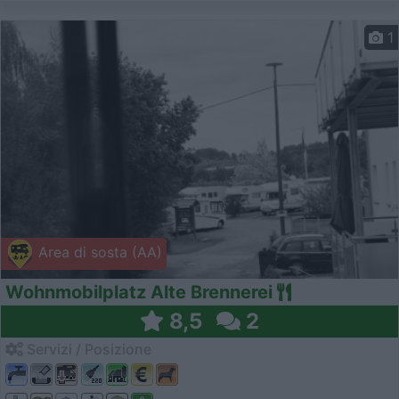
1
Area di sosta (AA)
Wohnmobilplatz Alte Brennerei
8,5
2
Servizi / Posizione