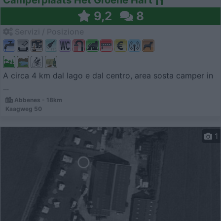
9,2
8
Servizi / Posizione
A circa 4 km dal lago e dal centro, area sosta camper in
...
Abbenes - 18km
Kaagweg 50
1