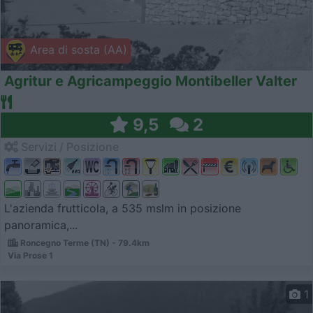
Area di sosta (AA)
Agritur e Agricampeggio Montibeller Valter
9,5
2
Servizi / Posizione
L'azienda frutticola, a 535 mslm in posizione
panoramica,...
Roncegno Terme (TN) - 79.4km
Via Prose 1
1