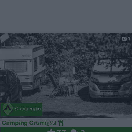
1
Campeggio
Camping Grumï¿½l