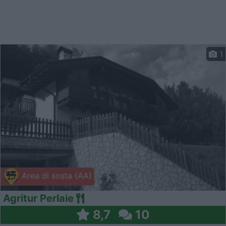
1
Area di sosta (AA)
Agritur Perlaie
8,7
10