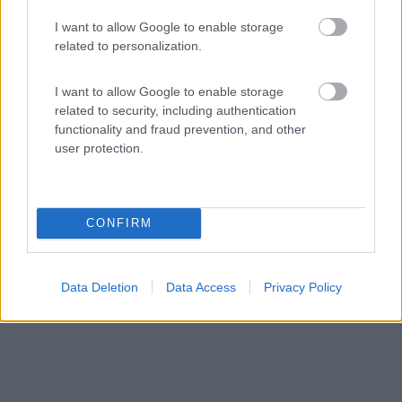
I want to allow Google to enable storage
Area di sosta a Rolle di Cison di Valmarino
related to personalization.
8
1
I want to allow Google to enable storage
Servizi / Posizione
related to security, including authentication
functionality and fraud prevention, and other
user protection.
Bel punto sosta nel parcheggio dell'agriturismo, in
mezzo...
Rolle di Cison di Valmarino (TV) - 97.1km
CONFIRM
Caneve de ronch
Data Deletion
Data Access
Privacy Policy