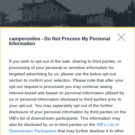
camperonline -
Do Not Process My Personal
Information
If you wish to opt-out of the sale, sharing to third parties, or
Area di sosta (PS+CS)
processing of your personal or sensitive information for
targeted advertising by us, please use the below opt-out
Parcheggio
section to confirm your selection. Please note that after your
opt-out request is processed you may continue seeing
6,7
3
interest-based ads based on personal information utilized by
Servizi / Posizione
us or personal information disclosed to third parties prior to
your opt-out. You may separately opt-out of the further
disclosure of your personal information by third parties on the
IAB’s list of downstream participants. This information may
also be disclosed by us to third parties on the
IAB’s List of
Parcheggio gratuito con 6 posti e CS, dietro
Downstream Participants
that may further disclose it to other
Polisportiva...