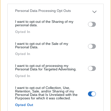
third parties.
Tambre (BL) - 90.2km
Via Campei 45
Personal Data Processing Opt Outs
Please note that this website/app uses one or more Google
services and may gather and store information including but
I want to opt-out of the Sharing of my
1
not limited to your visit or usage behaviour. You may click to
personal data.
grant or deny consent to Google and its third-party tags to
Opted In
use your data for below specified purposes in below Google
consent section.
I want to opt-out of the Sale of my
Personal Data.
Opted In
I want to opt-out of processing my
Personal Data for Targeted Advertising.
Opted In
Area di sosta (PS+CS)
I want to opt-out of Collection, Use,
Retention, Sale, and/or Sharing of my
Locanda De l'Arguta
Personal Data that Is Unrelated with the
Purposes for which it was collected.
7,3
7
Opted Out
Servizi / Posizione