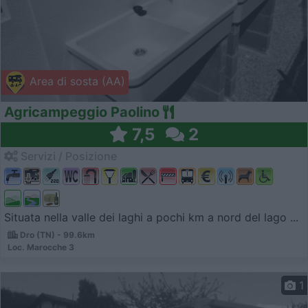
Area di sosta (AA)
Agricampeggio Paolino
7,5
2
Servizi / Posizione
Situata nella valle dei laghi a pochi km a nord del lago ...
Dro (TN) - 99.6km
Loc. Marocche 3
1