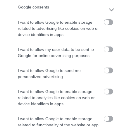
Google consents
I want to allow Google to enable storage
La Locanda de L'Arguta ha realizzato 7 piazzole per
related to advertising like cookies on web or
campe...
device identifiers in apps.
Romagnano (TN) - 91.2km
Via delle Ische, 37
I want to allow my user data to be sent to
Google for online advertising purposes.
0
I want to allow Google to send me
personalized advertising.
I want to allow Google to enable storage
related to analytics like cookies on web or
device identifiers in apps.
I want to allow Google to enable storage
related to functionality of the website or app.
Area di sosta (PS)