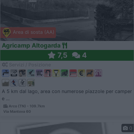
Area di sosta (AA)
Agricamp Altogarda
7,5
4
Servizi / Posizione
A 5 km dal lago, area con numerose piazzole per camper
e ...
Arco (TN) - 109.7km
Via Mantova 60
0