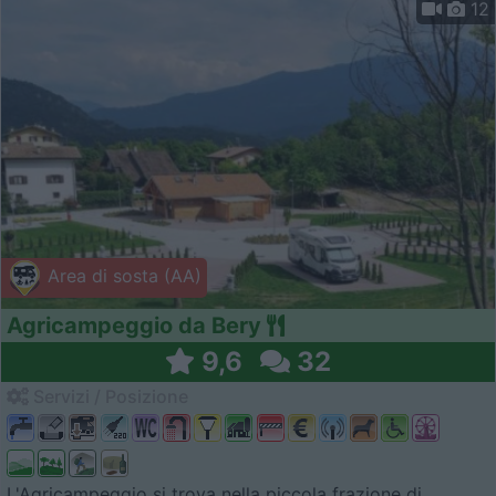
12
Area di sosta (AA)
Agricampeggio da Bery
9,6
32
Servizi / Posizione
L'Agricampeggio si trova nella piccola frazione di