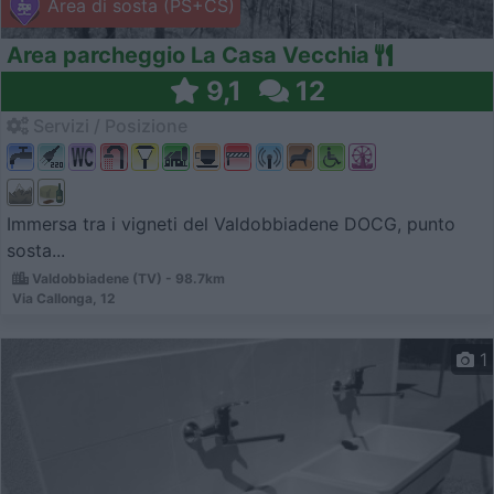
Area di sosta (PS+CS)
Area parcheggio La Casa Vecchia
9,1
12
Servizi / Posizione
Immersa tra i vigneti del Valdobbiadene DOCG, punto
sosta...
Valdobbiadene (TV) - 98.7km
Via Callonga, 12
1