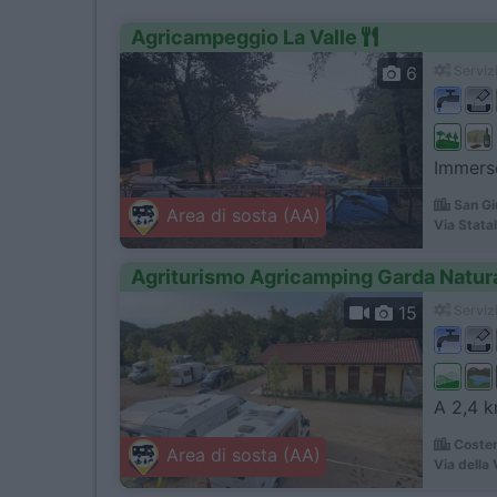
Agricampeggio La Valle
6
Servizi
Immerso
San Gi
Area di sosta (AA)
Via Stata
Agriturismo Agricamping Garda Natur
15
Servizi
A 2,4 km
Coster
Area di sosta (AA)
Via della 