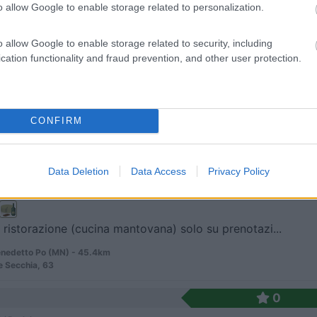
o allow Google to enable storage related to personalization.
 / Posizione
o allow Google to enable storage related to security, including
cation functionality and fraud prevention, and other user protection.
agriturismo, zona camper con 9 grandi piazzole pia...
 Emilia (RE) - 45.1km
rampino, 7
CONFIRM
8,5
2
 / Posizione
Data Deletion
Data Access
Privacy Policy
 ristorazione (cucina mantovana) solo su prenotazi...
nedetto Po (MN) - 45.4km
e Secchia, 63
0