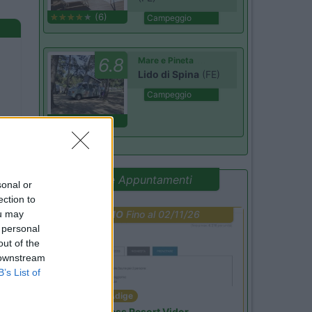
(6)
Campeggio
6.8
Mare e Pineta
Lido di Spina
(FE)
Campeggio
(4)
Promo e Appuntamenti
sonal or
ection to
ou may
PROMO
Fino al 02/11/26
 personal
out of the
 downstream
B’s List of
Trentino Alto Adige
Family Wellness Resort Vidor