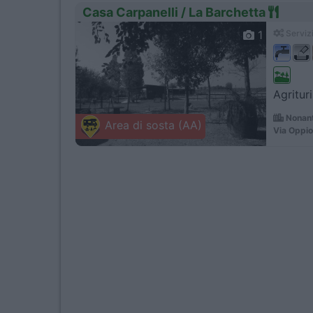
Casa Carpanelli / La Barchetta
1
Servizi
Agritur
Nonant
Area di sosta (AA)
Via Oppio