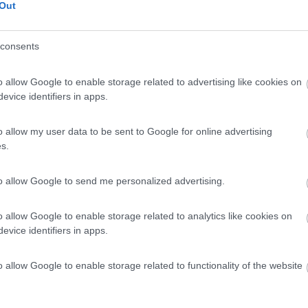
7,8
4
Out
 / Posizione
consents
o allow Google to enable storage related to advertising like cookies on
 sosta vicino a Pian Di Venola (BO) nel parco regi...
evice identifiers in apps.
otto (BO) - 36.7km
artino n 11
o allow my user data to be sent to Google for online advertising
s.
 Più
8,8
12
 / Posizione
to allow Google to send me personalized advertising.
o allow Google to enable storage related to analytics like cookies on
evice identifiers in apps.
pennino Tosco-Emiliano, a 100 m dal centro, agritu...
enzio (BO) - 42.7km
o allow Google to enable storage related to functionality of the website
o, 27
9,1
15