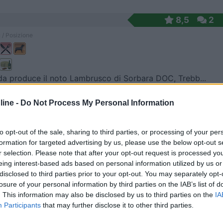
8,5
2
 / Posizione
da produce il noto Lambrusco di Sorbara DOC, Trebb...
to (MO) - 18km
ine -
Do Not Process My Personal Information
 Testa, 16 - Fraz. Sorbona
7,3
3
to opt-out of the sale, sharing to third parties, or processing of your per
formation for targeted advertising by us, please use the below opt-out s
 / Posizione
r selection. Please note that after your opt-out request is processed y
eing interest-based ads based on personal information utilized by us or
disclosed to third parties prior to your opt-out. You may separately opt-
losure of your personal information by third parties on the IAB’s list of
a agrituristica è specializzata in viticoltura, ...
. This information may also be disclosed by us to third parties on the
IA
o (FE) - 20.1km
Participants
that may further disclose it to other third parties.
 9 - Torre Spada