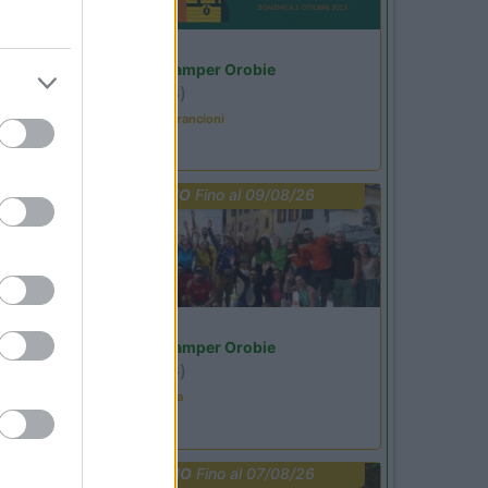
Lombardia
Area Sosta Camper Orobie
Ardesio
(BG)
Caccia ai tesori arancioni
PROMO
Fino al 09/08/26
Lombardia
Area Sosta Camper Orobie
Ardesio
(BG)
Ardesio in scatola
PROMO
Fino al 07/08/26