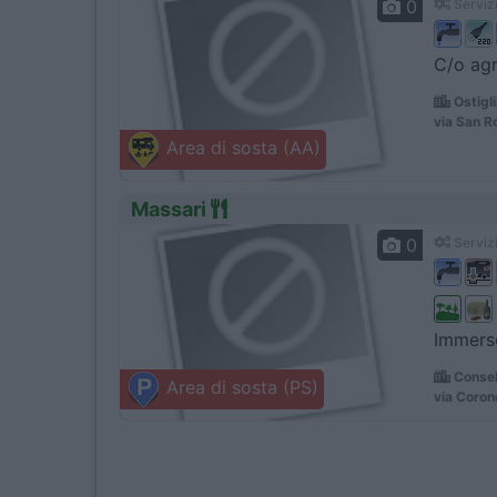
0
Servizi
C/o agr
Ostigl
via San 
Area di sosta (AA)
Massari
0
Servizi
Immerso
Consel
Area di sosta (PS)
via Coron