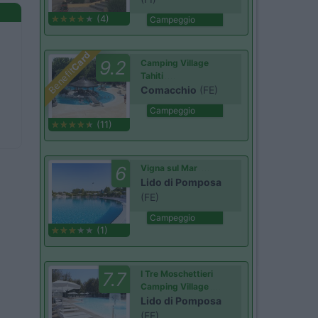
(4)
Campeggio
Card
9.2
Camping Village
Benefit
Tahiti
Comacchio
(FE)
Campeggio
(11)
6
Vigna sul Mar
Lido di Pomposa
(FE)
Campeggio
(1)
7.7
I Tre Moschettieri
Camping Village
Lido di Pomposa
(FE)