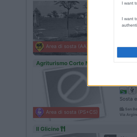
I want t
1
Servizi
I want t
authenti
Presso 
Reggio
Area di sosta (AA)
Via Monte
Agriturismo Corte Medaglie d'Oro
0
Servizi
Sosta e
San Be
Area di sosta (PS+CS)
Via Argin
Il Glicine