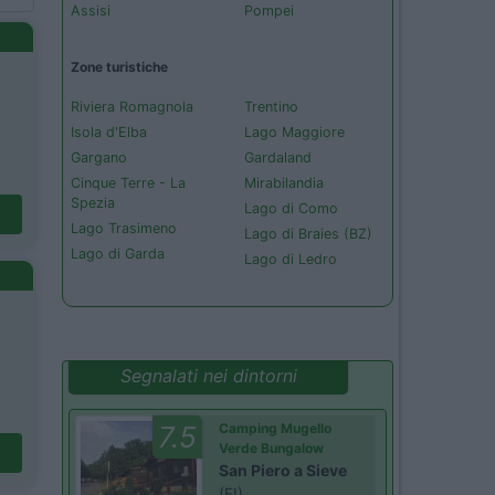
Assisi
Pompei
Zone turistiche
Riviera Romagnola
Trentino
Isola d'Elba
Lago Maggiore
Gargano
Gardaland
Cinque Terre - La
Mirabilandia
Spezia
Lago di Como
Lago Trasimeno
Lago di Braies (BZ)
Lago di Garda
Lago di Ledro
Segnalati nei dintorni
7.5
Camping Mugello
Verde Bungalow
San Piero a Sieve
(FI)