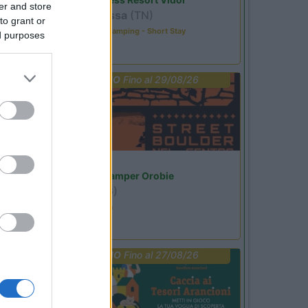
er and store
Pozza di Fassa
(TN)
to grant or
Happy & Active Camping - Short Stay
ed purposes
PROMO
Fino al 29/08/26
Lombardia
Area Sosta Camper Orobie
Ardesio
(BG)
Ardesio si blocca
PROMO
Fino al 27/08/26