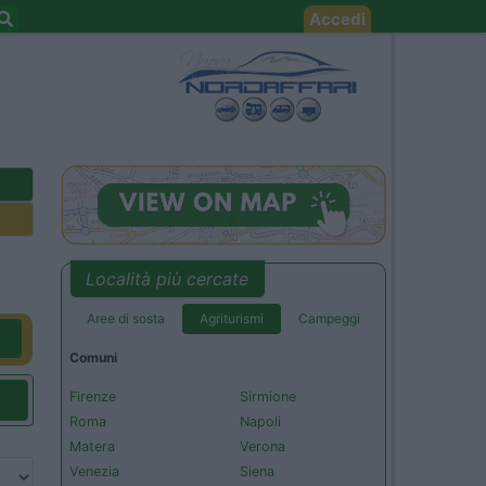
Accedi
Località più cercate
Aree di sosta
Agriturismi
Campeggi
Comuni
Firenze
Sirmione
Roma
Napoli
Matera
Verona
Venezia
Siena