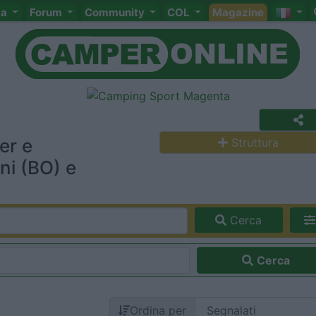
ta
Forum
Community
COL
Magazine
er e
Struttura
ni (BO) e
Cerca
Cerca
Ordina per