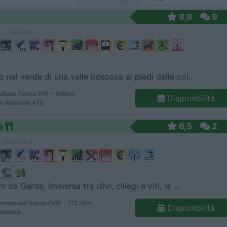
8,8
9
 / Posizione
 nel verde di una valle boscosa ai piedi delle col...
uliano Terme (PI) - 109km
Disponibilità
le Abetone 478
a
6,5
2
 / Posizione
 da Garda, immersa tra ulivi, ciliegi e viti, la ...
mano sul Garda (VR) - 112.1km
Disponibilità
Valletta