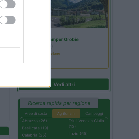
Lombardia
Area Sosta Camper Orobie
Ardesio
(BG)
Tributo a Rino Gaetano
Vedi altri
Ricerca rapida per regione
Aree di sosta
Agriturismi
Campeggi
Abruzzo (26)
Friuli Venezia Giulia
(13)
Basilicata (19)
Lazio (65)
Calabria (25)