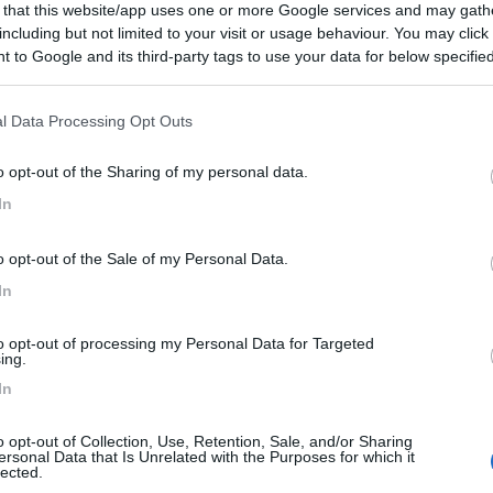
 that this website/app uses one or more Google services and may gath
8
2
including but not limited to your visit or usage behaviour. You may click 
 to Google and its third-party tags to use your data for below specifi
 / Posizione
ogle consent section.
l Data Processing Opt Outs
ismo con 4 piazzole per camper dotate di elettrici...
o opt-out of the Sharing of my personal data.
ergo (BO) - 26.2km
In
nale 425
o opt-out of the Sale of my Personal Data.
7
1
In
 / Posizione
to opt-out of processing my Personal Data for Targeted
ing.
In
a agricola biologica, in val di Zena, coltiva cer...
o (BO) - 34.7km
o opt-out of Collection, Use, Retention, Sale, and/or Sharing
ognano
ersonal Data that Is Unrelated with the Purposes for which it
lected.