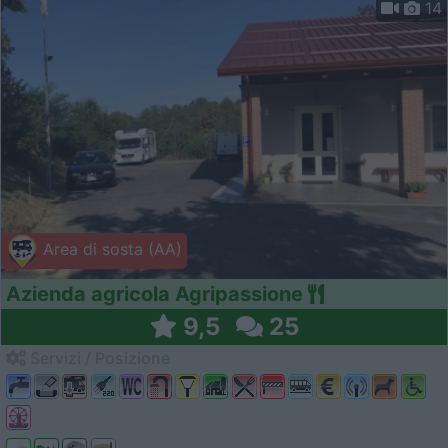
14
Area di sosta (AA)
Azienda agricola Agripassione
9,5
25
Servizi / Posizione