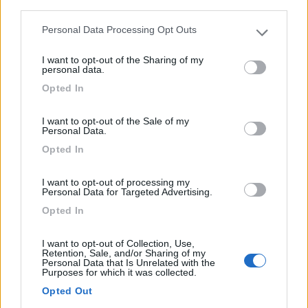
third parties.
Agricampeggio a nord-est del lago di Como, sulle
Personal Data Processing Opt Outs
Please note that this website/app uses one or more Google
sponde d...
services and may gather and store information including but
I want to opt-out of the Sharing of my
Colico (LC) - 83.9km
not limited to your visit or usage behaviour. You may click to
personal data.
Via Laghetto
grant or deny consent to Google and its third-party tags to
Opted In
use your data for below specified purposes in below Google
consent section.
1
I want to opt-out of the Sale of my
Personal Data.
Opted In
I want to opt-out of processing my
Personal Data for Targeted Advertising.
Opted In
I want to opt-out of Collection, Use,
Retention, Sale, and/or Sharing of my
Personal Data that Is Unrelated with the
Purposes for which it was collected.
Area di sosta (PS)
Opted Out
Agriturismo Tenuta Molino Taverna