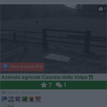
1
Area di sosta (PS)
Azienda agricola Cascina della Volpe
7
1
Servizi / Posizione