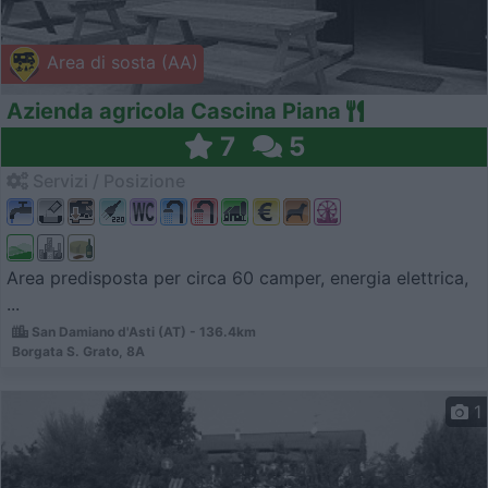
Area di sosta (AA)
Azienda agricola Cascina Piana
7
5
Servizi / Posizione
Area predisposta per circa 60 camper, energia elettrica,
...
San Damiano d'Asti (AT) - 136.4km
Borgata S. Grato, 8A
1