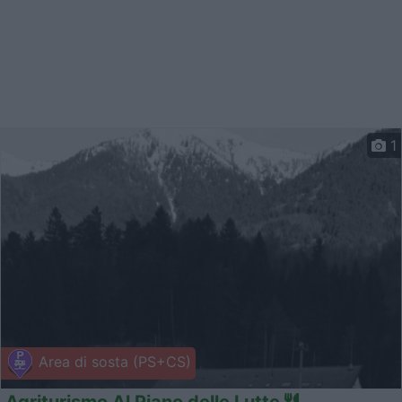
1
Area di sosta (PS+CS)
Agriturismo Al Piano delle Lutte