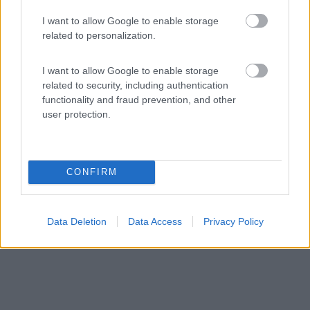
I want to allow Google to enable storage
Area di sosta (AA)
related to personalization.
Agriturismo Podere Ronchetto
I want to allow Google to enable storage
6,9
8
related to security, including authentication
functionality and fraud prevention, and other
Servizi / Posizione
user protection.
Alla periferia sud di Milano raggiungibile tramite tangen...
CONFIRM
Ronchetto delle Rane (MI) - 103.1km
Via Pescara, 37
Data Deletion
Data Access
Privacy Policy