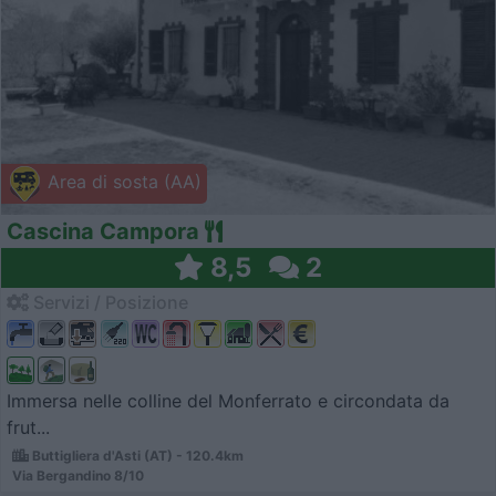
Area di sosta (AA)
Cascina Campora
8,5
2
Servizi / Posizione
Immersa nelle colline del Monferrato e circondata da
frut...
Buttigliera d'Asti (AT) - 120.4km
Via Bergandino 8/10