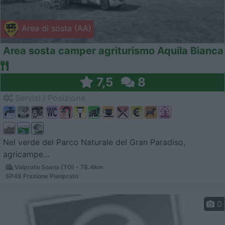
Area di sosta (AA)
Area sosta camper agriturismo Aquila Bianca
7,5
8
Servizi / Posizione
Nel verde del Parco Naturale del Gran Paradiso,
agricampe...
Valprato Soana (TO) - 78.4km
SP48 Frazione Pianprato
0