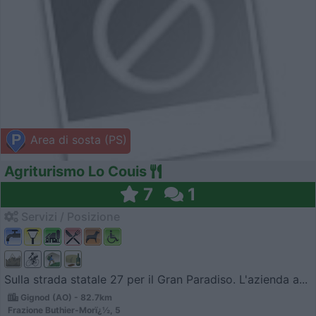
Area di sosta (PS)
Agriturismo Lo Couis
7
1
Servizi / Posizione
Sulla strada statale 27 per il Gran Paradiso. L'azienda a...
Gignod (AO) - 82.7km
Frazione Buthier-Morï¿½, 5