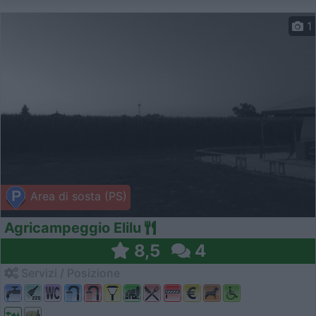
1
Area di sosta (PS)
Agricampeggio Elilu
8,5
4
Servizi / Posizione