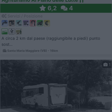
6,2
4
Servizi / Posizione
A circa 2 km dal paese (raggiungibile a piedi) punto
sost...
Santa Maria Maggiore (VB) - 16km
1