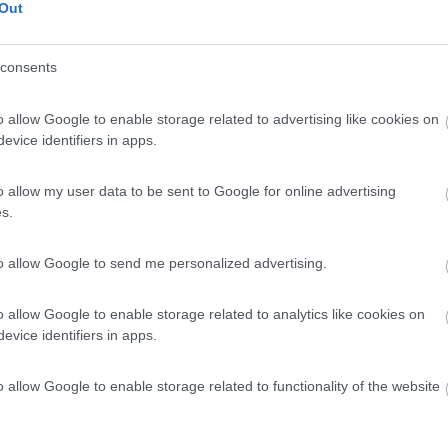
Out
 / Posizione
consents
 dalle piste e dal centro, area camper ristruttura...
o allow Google to enable storage related to advertising like cookies on
ere (TO) - 10.4km
evice identifiers in apps.
i d'Italia 17 - Loc. Lago Losetta
o allow my user data to be sent to Google for online advertising
6,1
16
s.
 / Posizione
to allow Google to send me personalized advertising.
gio misto auto e camper con colonnina CS. In pross...
o allow Google to enable storage related to analytics like cookies on
evice identifiers in apps.
on - 11km
ges Bermond-Gonnet
o allow Google to enable storage related to functionality of the website
7,5
6
 / Posizione