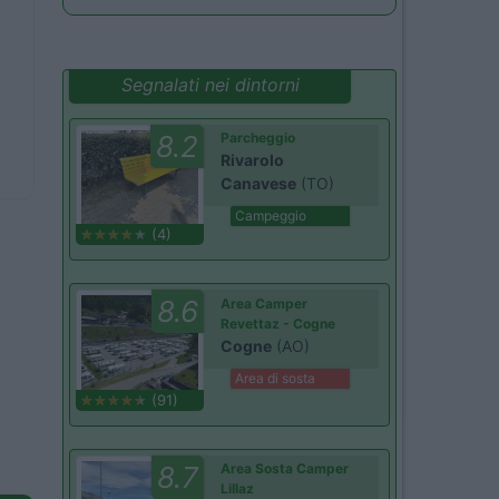
Segnalati nei dintorni
8.2
Parcheggio
Rivarolo
Canavese
(TO)
Campeggio
(4)
8.6
Area Camper
Revettaz - Cogne
Cogne
(AO)
Area di sosta
(91)
8.7
Area Sosta Camper
Lillaz