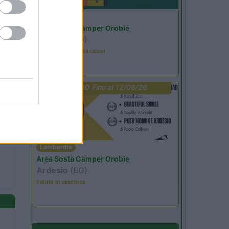
Lombardia
Area Sosta Camper Orobie
Ardesio
(BG)
Caccia ai tesori arancioni
PROMO
Fino al 12/08/26
Lombardia
Area Sosta Camper Orobie
Ardesio
(BG)
Estate in cineteca