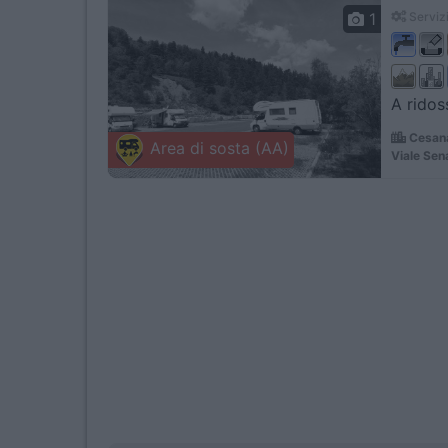
1
Servizi
A ridos
Cesana
Area di sosta (AA)
Viale Sen