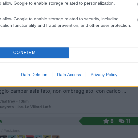
o allow Google to enable storage related to personalization.
gio vicinissimo al centro del paese. Davanti al ru...
o allow Google to enable storage related to security, including
TO) - 11.9km
cation functionality and fraud prevention, and other user protection.
otto la Rocca
CONFIRM
7
1
 / Posizione
Data Deletion
Data Access
Privacy Policy
gio camper asfaltato, non ombreggiato, con carico ...
Chaffrey - 13km
eyrets - loc. Le Villard Latè
a
8
11
 / Posizione