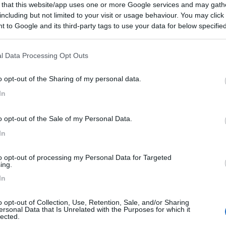
 that this website/app uses one or more Google services and may gath
 / Posizione
including but not limited to your visit or usage behaviour. You may click 
 to Google and its third-party tags to use your data for below specifi
ogle consent section.
e parcheggio a pagamento, nessun servizio.
l Data Processing Opt Outs
on - 9.3km
o opt-out of the Sharing of my personal data.
amp de Mars
In
4
1
o opt-out of the Sale of my Personal Data.
 / Posizione
In
gio, senza servizi, per sosta diurna vicino alla ...
to opt-out of processing my Personal Data for Targeted
ing.
ere (TO) - 9.8km
e
In
o opt-out of Collection, Use, Retention, Sale, and/or Sharing
ersonal Data that Is Unrelated with the Purposes for which it
5,2
29
lected.