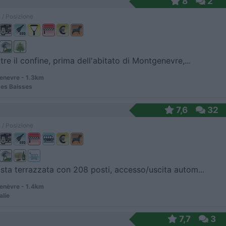
8
2
 / Posizione
tre il confine, prima dell'abitato di Montgenevre,...
nevre - 1.3km
es Baisses
7,6
32
 / Posizione
sta terrazzata con 208 posti, accesso/uscita autom...
nèvre - 1.4km
alie
7,7
3