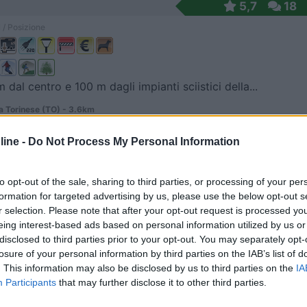
5,7
18
 / Posizione
 dal centro e 100 m dagli impianti sciistici della...
 Torinese (TO) - 3.6km
atore Bouvier
ine -
Do Not Process My Personal Information
9,5
2
 / Posizione
to opt-out of the sale, sharing to third parties, or processing of your per
formation for targeted advertising by us, please use the below opt-out s
r selection. Please note that after your opt-out request is processed y
eing interest-based ads based on personal information utilized by us or
so del fiume vicino al paese e a un parco giochi, ...
disclosed to third parties prior to your opt-out. You may separately opt-
losure of your personal information by third parties on the IAB’s list of
 Torinese (TO) - 5km
. This information may also be disclosed by us to third parties on the
IA
 Bousson
Participants
that may further disclose it to other third parties.
7,3
7