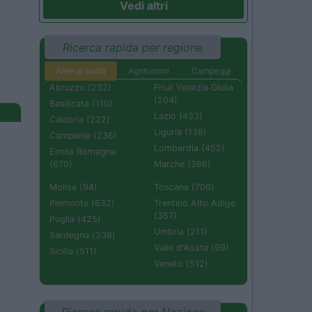
Vedi altri
Ricerca rapida per regione
Aree di sosta
Agriturismi
Campeggi
Abruzzo (232)
Friuli Venezia Giulia
(204)
Basilicata (110)
Lazio (433)
Calabria (222)
Liguria (138)
Campania (236)
Lombardia (452)
Emilia Romagna
(670)
Marche (366)
Molise (94)
Toscana (706)
Piemonte (632)
Trentino Alto Adige
(357)
Puglia (425)
Umbria (211)
Sardegna (336)
Valle d'Aosta (99)
Sicilia (511)
Veneto (512)