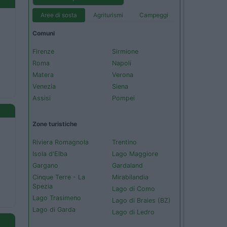
Aree di sosta
Agriturismi
Campeggi
Comuni
Firenze
Sirmione
Roma
Napoli
Matera
Verona
Venezia
Siena
Assisi
Pompei
Zone turistiche
Riviera Romagnola
Trentino
Isola d'Elba
Lago Maggiore
Gargano
Gardaland
Cinque Terre - La
Mirabilandia
Spezia
Lago di Como
Lago Trasimeno
Lago di Braies (BZ)
Lago di Garda
Lago di Ledro