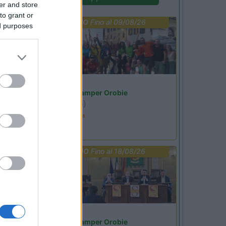
er and store
to grant or
PROMO
Fino al 09/08/26
ed purposes
Lombardia
Area Sosta Camper Orobie
Ardesio
(BG)
Ardesio in scatola
PROMO
Fino al 18/08/26
Lombardia
Area Sosta Camper Orobie