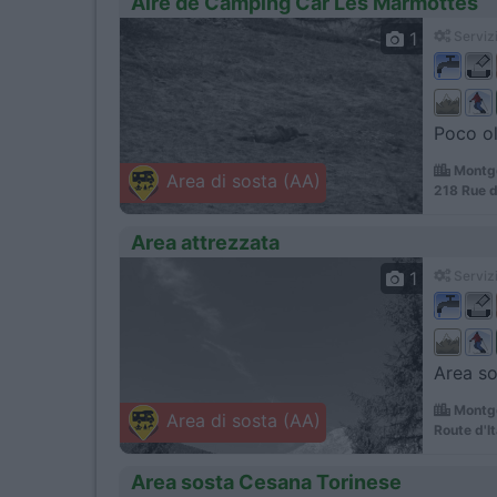
Aire de Camping Car Les Marmottes
1
Servizi
Poco ol
Montge
Area di sosta (AA)
218 Rue d
Area attrezzata
1
Servizi
Area so
Montge
Area di sosta (AA)
Route d'It
Area sosta Cesana Torinese