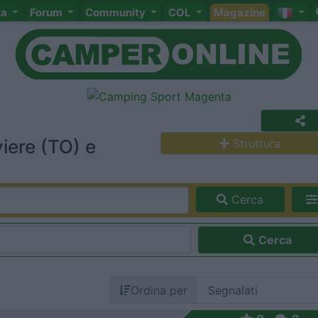
ta
Forum
Community
COL
Magazine
iere (TO) e
Struttura
Cerca
Cerca
Ordina per