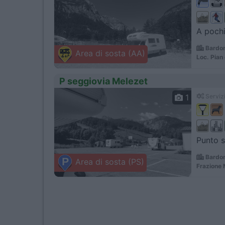
A pochi
Bardon
Area di sosta (AA)
Loc. Pian 
P seggiovia Melezet
1
Servizi
Punto s
Bardon
Area di sosta (PS)
Frazione 