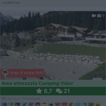
Località Ces
9
Area di sosta (AA)
Area attrezzata Camping Vidor
8,7
21
Servizi / Posizione