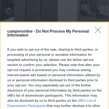
Area di sosta (PS)
camperonline -
Do Not Process My Personal
Information
Parcheggio Passo Rolle
8,2
18
If you wish to opt-out of the sale, sharing to third parties, or
Servizi / Posizione
processing of your personal or sensitive information for
targeted advertising by us, please use the below opt-out
section to confirm your selection. Please note that after your
opt-out request is processed you may continue seeing
Punto sosta promiscuo sul passo Rolle, gratuito, in
interest-based ads based on personal information utilized by
pende...
us or personal information disclosed to third parties prior to
your opt-out. You may separately opt-out of the further
Passo Rolle (TN) - 9.8km
disclosure of your personal information by third parties on the
SS50
IAB’s list of downstream participants. This information may
also be disclosed by us to third parties on the
IAB’s List of
1
Downstream Participants
that may further disclose it to other