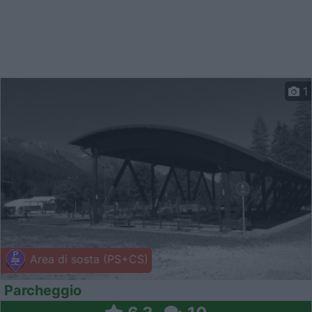
1
Area di sosta (PS+CS)
Parcheggio