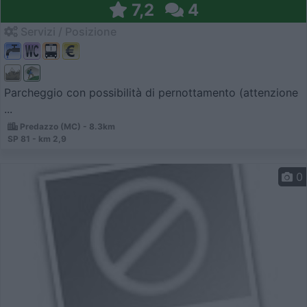
7,2
4
Servizi / Posizione
Parcheggio con possibilità di pernottamento (attenzione
...
Predazzo (MC) - 8.3km
SP 81 - km 2,9
0