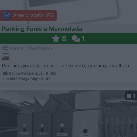
Area di sosta (PS)
Parking Funivia Marmolada
8
1
Servizi / Posizione
Parcheggio della funivia, misto auto, gratuito, asfaltato...
Rocca Pietore (BL) - 8.3km
Località Malga Ciapela, 46
1