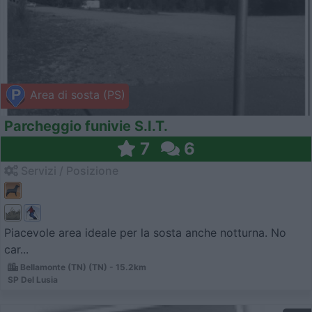
Area di sosta (PS)
Parcheggio funivie S.I.T.
7
6
Servizi / Posizione
Piacevole area ideale per la sosta anche notturna. No
car...
Bellamonte (TN) (TN) - 15.2km
SP Del Lusia