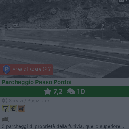
Area di sosta (PS)
Parcheggio Passo Pordoi
7,2
10
Servizi / Posizione
2 parcheggi di proprietà della funivia, quello superiore...