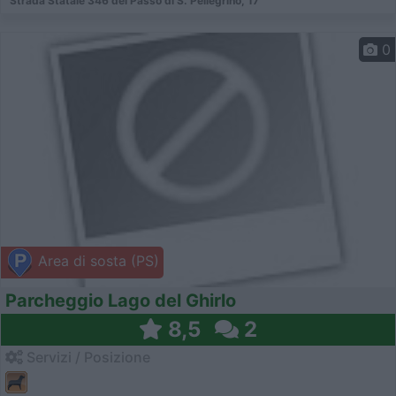
Strada Statale 346 del Passo di S. Pellegrino, 17
0
Area di sosta (PS)
Parcheggio Lago del Ghirlo
8,5
2
Servizi / Posizione