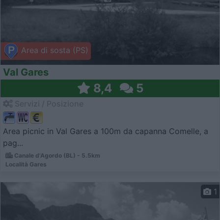
Area di sosta (PS)
Val Gares
8,4
5
Servizi / Posizione
Area picnic in Val Gares a 100m da capanna Comelle, a
pag...
Canale d'Agordo (BL) - 5.5km
Località Gares
1