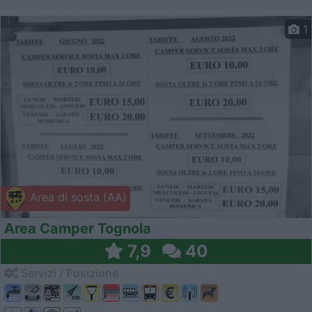
1
Area di sosta (AA)
Area Camper Tognola
7,9
40
Servizi / Posizione