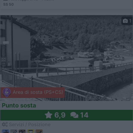
SS 50
1
Area di sosta (PS+CS)
Punto sosta
6,9
14
Servizi / Posizione