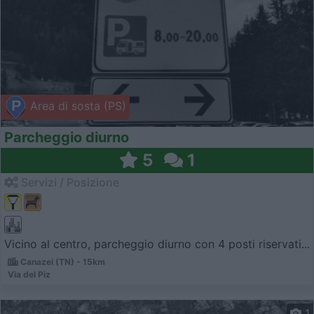
Area di sosta (PS)
Parcheggio diurno
5
1
Servizi / Posizione
Vicino al centro, parcheggio diurno con 4 posti riservati...
Canazei (TN) - 15km
Via del Piz
1