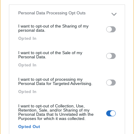
third parties.
Personal Data Processing Opt Outs
Please note that this website/app uses one or more Google
services and may gather and store information including but
I want to opt-out of the Sharing of my
not limited to your visit or usage behaviour. You may click to
personal data.
grant or deny consent to Google and its third-party tags to
Opted In
use your data for below specified purposes in below Google
consent section.
I want to opt-out of the Sale of my
Personal Data.
Opted In
Area di sosta (PS)
Parcheggio diurno
I want to opt-out of processing my
Personal Data for Targeted Advertising.
3
1
Opted In
Servizi / Posizione
I want to opt-out of Collection, Use,
Retention, Sale, and/or Sharing of my
Personal Data that Is Unrelated with the
Punto sosta diurno, con divieto dalle 21:00 alle 7:00, pe...
Purposes for which it was collected.
Paneveggio (TN) - 11km
Opted Out
SS 50