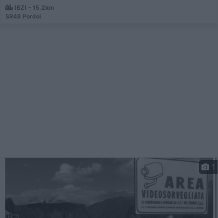
(BZ) - 15.2km
SR48 Pordoi
1