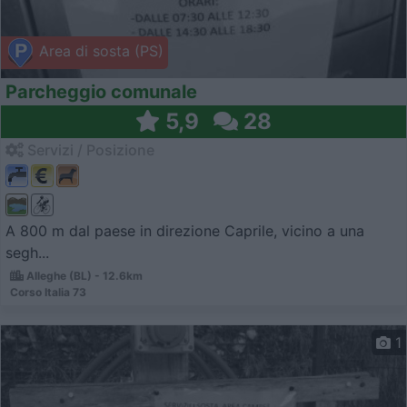
Area di sosta (PS)
Parcheggio comunale
5,9
28
Servizi / Posizione
A 800 m dal paese in direzione Caprile, vicino a una
segh...
Alleghe (BL) - 12.6km
Corso Italia 73
1