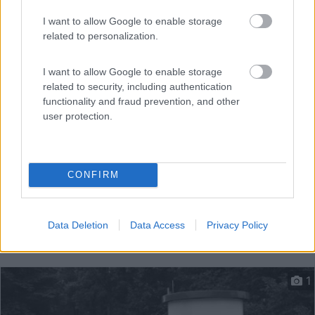
I want to allow Google to enable storage
In piano, su asfalto, il centro è vicino, come il superm...
related to personalization.
Michelstadt-Vielbrunn - 48.3km
P.zza della fiera
I want to allow Google to enable storage
related to security, including authentication
functionality and fraud prevention, and other
user protection.
CONFIRM
Data Deletion
Data Access
Privacy Policy
1