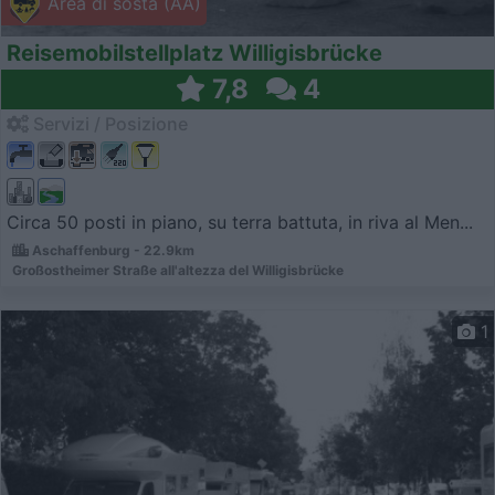
Area di sosta (AA)
Reisemobilstellplatz Willigisbrücke
7,8
4
Servizi / Posizione
Circa 50 posti in piano, su terra battuta, in riva al Men...
Aschaffenburg - 22.9km
Großostheimer Straße all'altezza del Willigisbrücke
1