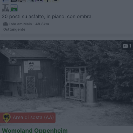
20 posti su asfalto, in piano, con ombra.
Lohr am Main - 48.8km
Osttangente
1
Area di sosta (AA)
Womoland Oppenheim