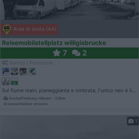
Area di sosta (AA)
Reisemobilstellplatz willigisbrucke
7
2
Servizi / Posizione
Sul fiume main, pianeggiante e ombrata, l'unico neo è il...
Aschaffenburg-nilkeim - 23km
Grossostheimer strasse
1