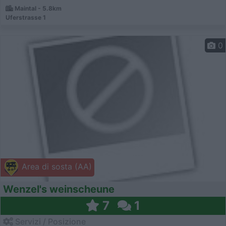
Maintal - 5.8km
Uferstrasse 1
0
Area di sosta (AA)
Wenzel's weinscheune
7
1
Servizi / Posizione