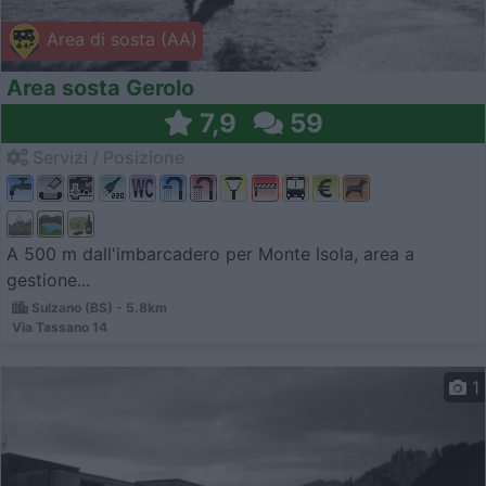
Area di sosta (AA)
Area sosta Gerolo
7,9
59
Servizi / Posizione
A 500 m dall'imbarcadero per Monte Isola, area a
gestione...
Sulzano (BS) - 5.8km
Via Tassano 14
1