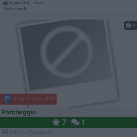
Rogno (BG) - 13km
Via Leopardi
0
Area di sosta (PS)
Parcheggio
7
1
Servizi / Posizione