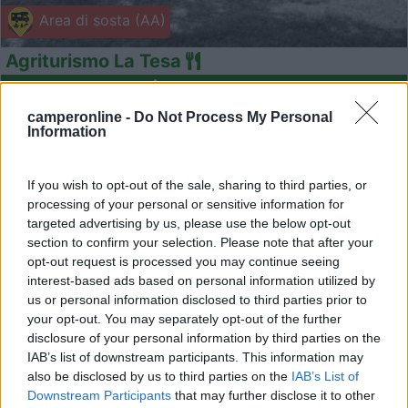
Area di sosta (AA)
Agriturismo La Tesa
8,2
4
camperonline -
Do Not Process My Personal
Servizi / Posizione
Information
If you wish to opt-out of the sale, sharing to third parties, or
Agricampeggio con piazzole per camper/caravan e
processing of your personal or sensitive information for
tende inc...
targeted advertising by us, please use the below opt-out
section to confirm your selection. Please note that after your
Iseo (BS) - 9km
opt-out request is processed you may continue seeing
Via Silvio Bonomelli s.n
interest-based ads based on personal information utilized by
us or personal information disclosed to third parties prior to
13
your opt-out. You may separately opt-out of the further
disclosure of your personal information by third parties on the
IAB’s list of downstream participants. This information may
also be disclosed by us to third parties on the
IAB’s List of
Downstream Participants
that may further disclose it to other