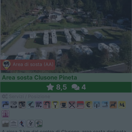
Area di sosta (AA)
Area sosta Clusone Pineta
8,5
4
Servizi / Posizione
A circa 3 km dal centro di Clusone, area sosta dedicata