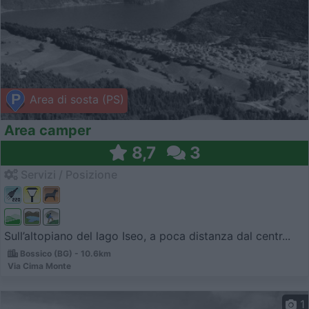
Area di sosta (PS)
Area camper
8,7
3
Servizi / Posizione
Sull’altopiano del lago Iseo, a poca distanza dal centr...
Bossico (BG) - 10.6km
Via Cima Monte
1