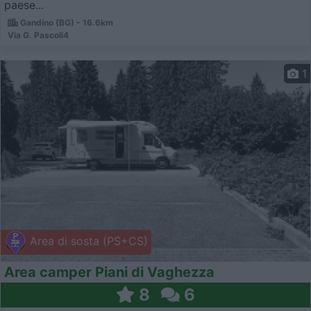
paese...
Gandino (BG) - 16.6km
Via G. Pascoli4
1
Area di sosta (PS+CS)
Area camper Piani di Vaghezza
8
6