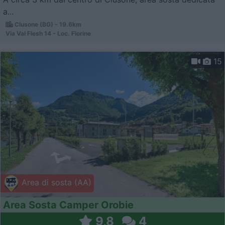
a...
Clusone (BG) - 19.6km
Via Val Flesh 14 - Loc. Fiorine
15
Area di sosta (AA)
Area Sosta Camper Orobie
9,8
4