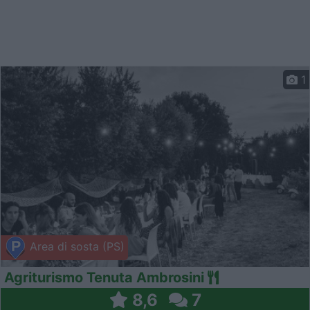
1
Area di sosta (PS)
Agriturismo Tenuta Ambrosini
8,6
7