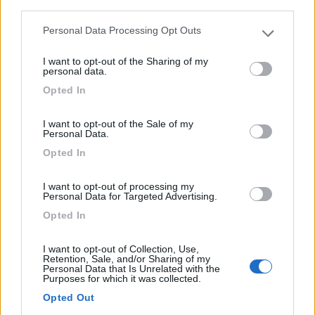
third parties.
Personal Data Processing Opt Outs
Please note that this website/app uses one or more Google
services and may gather and store information including but
I want to opt-out of the Sharing of my
not limited to your visit or usage behaviour. You may click to
personal data.
grant or deny consent to Google and its third-party tags to
Opted In
Area di sosta (AA)
use your data for below specified purposes in below Google
consent section.
I want to opt-out of the Sale of my
Area sosta camper Costa Volpino
Personal Data.
9,1
85
Opted In
Servizi / Posizione
I want to opt-out of processing my
Personal Data for Targeted Advertising.
Opted In
A due passi da Lovere, area comunale panoramica,
I want to opt-out of Collection, Use,
pianeggi...
Retention, Sale, and/or Sharing of my
Personal Data that Is Unrelated with the
Costa Volpino (BG) - 9.3km
Purposes for which it was collected.
Via Nazionale 24
Opted Out