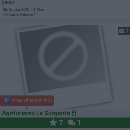
panor...
Oratino (CB) - 8.9km
Via Sotto Palazzo 7
0
Area di sosta (PS)
Agriturismo La Sorgente
7
1