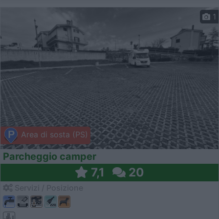
1
Area di sosta (PS)
Parcheggio camper
7,1
20
Servizi / Posizione