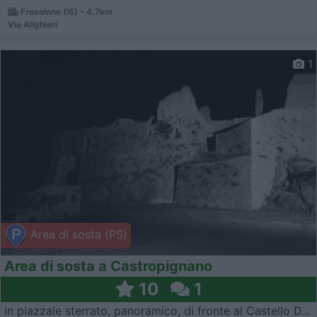
Frosolone (IS) - 4.7km
Via Alighieri
1
Area di sosta (PS)
Area di sosta a Castropignano
10
1
in piazzale sterrato, panoramico, di fronte al Castello D...