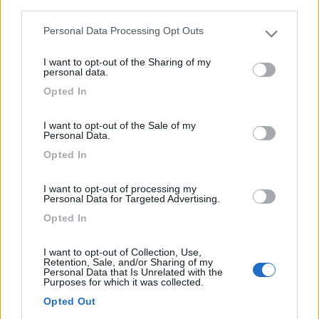
third parties.
Personal Data Processing Opt Outs
Please note that this website/app uses one or more Google
services and may gather and store information including but
I want to opt-out of the Sharing of my
not limited to your visit or usage behaviour. You may click to
personal data.
grant or deny consent to Google and its third-party tags to
Opted In
use your data for below specified purposes in below Google
consent section.
Area di sosta (PS)
I want to opt-out of the Sale of my
Personal Data.
Area di sosta a Pietrabbondante
Opted In
0
I want to opt-out of processing my
Dalla Piazza principale prendere a sinistra del
Personal Data for Targeted Advertising.
monumento...
Opted In
Pietrabbondante (IS) - 16km
I want to opt-out of Collection, Use,
Retention, Sale, and/or Sharing of my
0
Personal Data that Is Unrelated with the
Purposes for which it was collected.
Opted Out