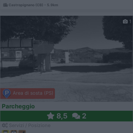
Castropignano (CB) - 5.9km
1
Area di sosta (PS)
Parcheggio
8,5
2
Servizi / Posizione