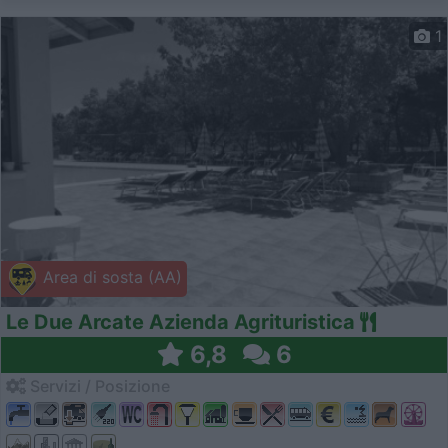
1
Area di sosta (AA)
Le Due Arcate Azienda Agrituristica
6,8
6
Servizi / Posizione