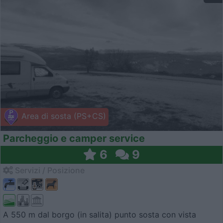
Area di sosta (PS+CS)
Parcheggio e camper service
6
9
Servizi / Posizione
A 550 m dal borgo (in salita) punto sosta con vista