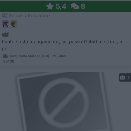
5,4
8
Servizi / Posizione
Punto sosta a pagamento, sul passo (1.450 m s.l.m.), a
po...
Campitello Matese (CB) - 20.4km
Sp106
0