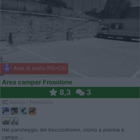
Area di sosta (PS+CS)
Area camper Frosolone
8,3
3
Servizi / Posizione
Nel parcheggio del bocciodromo, vicino a piscina e
campo ...