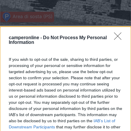
Area di sosta (PS)
Area Camper Pietrabbondante
8,7
19
camperonline -
Do Not Process My Personal
Information
Servizi / Posizione
If you wish to opt-out of the sale, sharing to third parties, or
processing of your personal or sensitive information for
targeted advertising by us, please use the below opt-out
A 200 m dal paese, a 600 m dal sito archeologico
section to confirm your selection. Please note that after your
"teatro ...
opt-out request is processed you may continue seeing
Pietrabbondante (IS) - 15.5km
interest-based ads based on personal information utilized by
Via Roma 51
us or personal information disclosed to third parties prior to
your opt-out. You may separately opt-out of the further
disclosure of your personal information by third parties on the
1
IAB’s list of downstream participants. This information may
also be disclosed by us to third parties on the
IAB’s List of
Downstream Participants
that may further disclose it to other