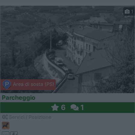
1
Area di sosta (PS)
Parcheggio
6
1
Servizi / Posizione