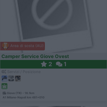
Area di sosta (AU)
Camper Service Giove Ovest
2
1
Servizi / Posizione
Giove (TR) - 16.1km
A1 Milano-Napoli km 481+010