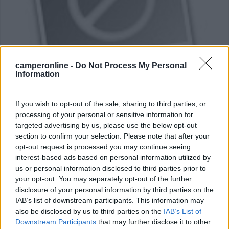
camperonline -
Do Not Process My Personal
Information
Area di sosta (PS)
Parcheggio
If you wish to opt-out of the sale, sharing to third parties, or
10
1
processing of your personal or sensitive information for
targeted advertising by us, please use the below opt-out
Servizi / Posizione
section to confirm your selection. Please note that after your
opt-out request is processed you may continue seeing
interest-based ads based on personal information utilized by
us or personal information disclosed to third parties prior to
>a 350 m dal centro, punto sosta misto auto, nessun
your opt-out. You may separately opt-out of the further
servi...
disclosure of your personal information by third parties on the
IAB’s list of downstream participants. This information may
Orte (VT) - 8.1km
Via del campo sportivo
also be disclosed by us to third parties on the
IAB’s List of
Downstream Participants
that may further disclose it to other