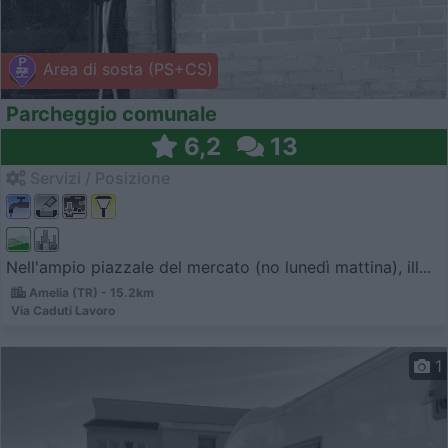
Area di sosta (PS+CS)
Parcheggio comunale
6,2
13
Servizi / Posizione
Nell'ampio piazzale del mercato (no lunedì mattina), ill...
Amelia (TR) - 15.2km
Via Caduti Lavoro
1