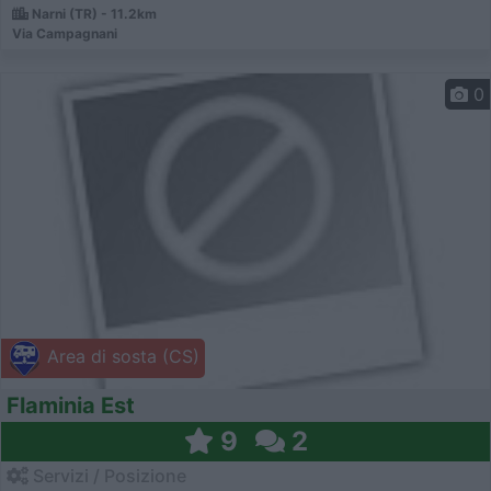
Narni (TR) - 11.2km
Via Campagnani
0
Area di sosta (CS)
Flaminia Est
9
2
Servizi / Posizione