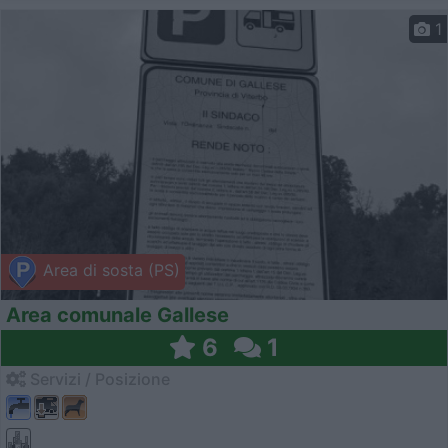
1
Area di sosta (PS)
Area comunale Gallese
6
1
Servizi / Posizione