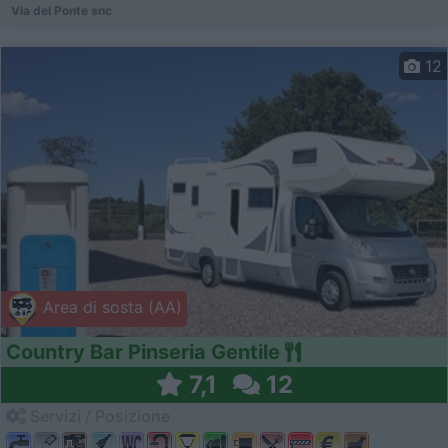
Via del Ponte snc
12
Area di sosta (AA)
Country Bar Pinseria Gentile
7,1
12
Servizi / Posizione