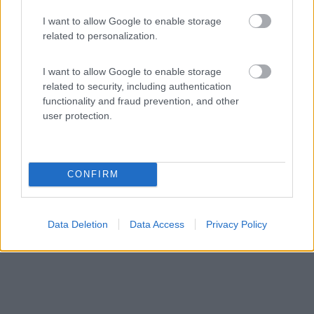
Servizi / Posizione
I want to allow Google to enable storage
related to personalization.
A 300 metri dal centro storico, accessibile tramite
I want to allow Google to enable storage
ascen...
related to security, including authentication
functionality and fraud prevention, and other
Narni (TR) - 11.2km
user protection.
Via del Suffragio
CONFIRM
Data Deletion
Data Access
Privacy Policy