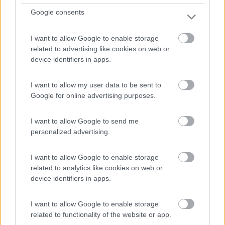
All'uscita dell'autostrada seguire le indicazioni per "Or...
Google consents
Orte (VT) - 9.2km
Via della Rocca, 2
I want to allow Google to enable storage
related to advertising like cookies on web or
1
device identifiers in apps.
I want to allow my user data to be sent to
Google for online advertising purposes.
I want to allow Google to send me
personalized advertising.
I want to allow Google to enable storage
related to analytics like cookies on web or
Area di sosta (PS+CS)
device identifiers in apps.
Area sosta camper del Suffragio
I want to allow Google to enable storage
5,5
27
related to functionality of the website or app.