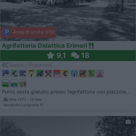
Area di sosta (PS)
Agrifattoria Didattica Erìmarì
9,1
18
Servizi / Posizione
Punto sosta gratuito presso l’agrifattoria con piazzole...
Orte (VT) - 14.1km
Vocabolo Lucignano 11
1