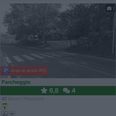
1
Area di sosta (PS)
Parcheggio
6,8
4
Servizi / Posizione