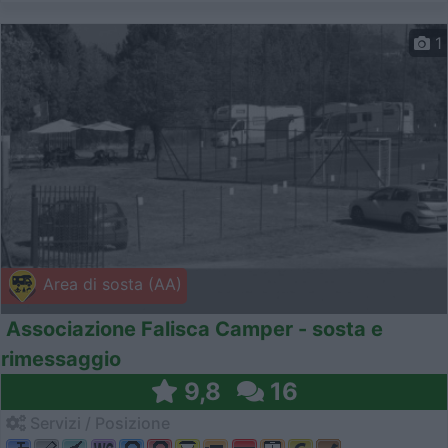
1
Area di sosta (AA)
Associazione Falisca Camper - sosta e
rimessaggio
9,8
16
Servizi / Posizione