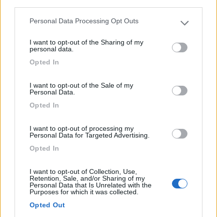
third parties.
1
Personal Data Processing Opt Outs
Please note that this website/app uses one or more Google
services and may gather and store information including but
I want to opt-out of the Sharing of my
not limited to your visit or usage behaviour. You may click to
personal data.
grant or deny consent to Google and its third-party tags to
Opted In
use your data for below specified purposes in below Google
consent section.
I want to opt-out of the Sale of my
Personal Data.
Opted In
Area di sosta (PS)
I want to opt-out of processing my
Personal Data for Targeted Advertising.
Parcheggio bus Orte
Opted In
6
4
I want to opt-out of Collection, Use,
Servizi / Posizione
Retention, Sale, and/or Sharing of my
Personal Data that Is Unrelated with the
Purposes for which it was collected.
Opted Out