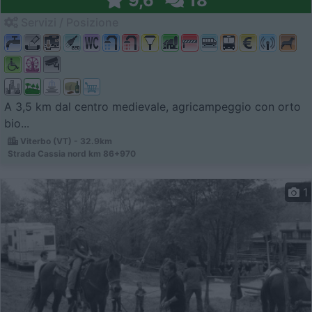
9,6
18
Servizi / Posizione
A 3,5 km dal centro medievale, agricampeggio con orto
bio...
Viterbo (VT) - 32.9km
Strada Cassia nord km 86+970
1