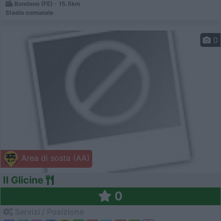
Bondeno (FE) - 15.5km
Stadio comunale
0
Area di sosta (AA)
Il Glicine
0
Servizi / Posizione