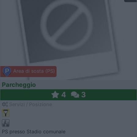
Area di sosta (PS)
Parcheggio
4
3
Servizi / Posizione
PS presso Stadio comunale