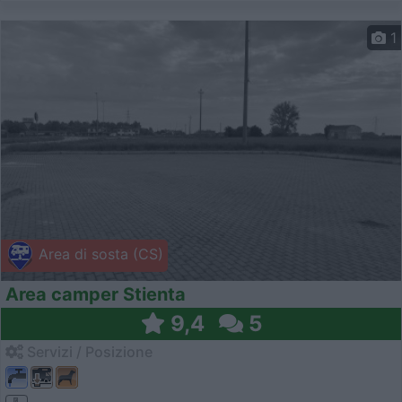
1
Area di sosta (CS)
Area camper Stienta
9,4
5
Servizi / Posizione