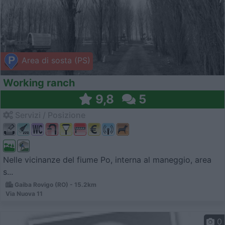
Area di sosta (PS)
Working ranch
9,8
5
Servizi / Posizione
Nelle vicinanze del fiume Po, interna al maneggio, area
s...
Gaiba Rovigo (RO) - 15.2km
Via Nuova 11
0