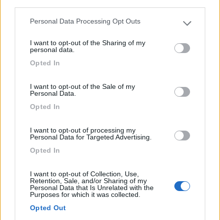
third parties.
Personal Data Processing Opt Outs
Please note that this website/app uses one or more Google
services and may gather and store information including but
I want to opt-out of the Sharing of my
not limited to your visit or usage behaviour. You may click to
personal data.
grant or deny consent to Google and its third-party tags to
Opted In
Area di sosta (AA)
use your data for below specified purposes in below Google
consent section.
Area sosta camper
I want to opt-out of the Sale of my
Personal Data.
8,3
17
Opted In
Servizi / Posizione
I want to opt-out of processing my
Personal Data for Targeted Advertising.
Opted In
A 100 metri dal centro, area attrezzata comunale a
pagame...
I want to opt-out of Collection, Use,
Retention, Sale, and/or Sharing of my
Castelguglielmo (RO) - 18.7km
Personal Data that Is Unrelated with the
Purposes for which it was collected.
SP 19 Via Aldo Moro
Opted Out