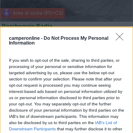
Area di sosta (PS+CS)
Parcheggio Badia
7,3
3
camperonline -
Do Not Process My Personal
Information
Servizi / Posizione
If you wish to opt-out of the sale, sharing to third parties, or
processing of your personal or sensitive information for
Gratuito, carico/scarico acque, struttura accessibile a d...
targeted advertising by us, please use the below opt-out
section to confirm your selection. Please note that after your
Badia Polesine (RO) - 18.5km
Via Pozza 51-21
opt-out request is processed you may continue seeing
interest-based ads based on personal information utilized by
us or personal information disclosed to third parties prior to
1
your opt-out. You may separately opt-out of the further
disclosure of your personal information by third parties on the
IAB’s list of downstream participants. This information may
also be disclosed by us to third parties on the
IAB’s List of
Downstream Participants
that may further disclose it to other