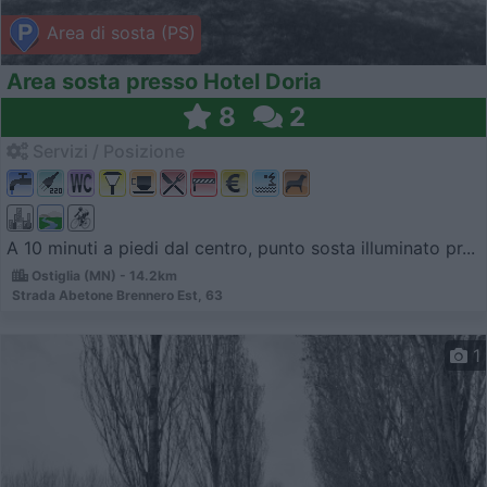
Area di sosta (PS)
Area sosta presso Hotel Doria
8
2
Servizi / Posizione
A 10 minuti a piedi dal centro, punto sosta illuminato pr...
Ostiglia (MN) - 14.2km
Strada Abetone Brennero Est, 63
1