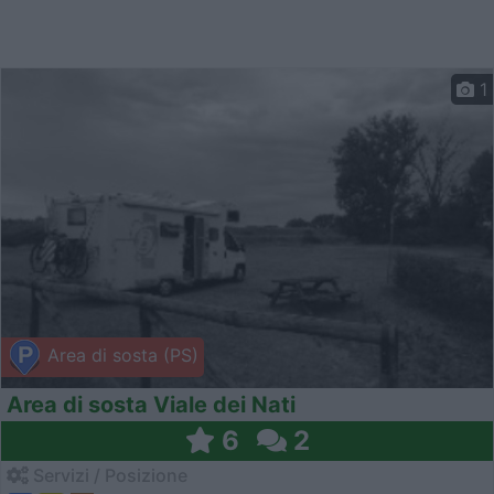
1
Area di sosta (PS)
Area di sosta Viale dei Nati
6
2
Servizi / Posizione