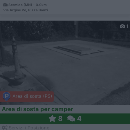
Sermide (MN) - 0.9km
Via Argine Po, P.zza Banzi
1
Area di sosta (PS)
Area di sosta per camper
8
4
Servizi / Posizione