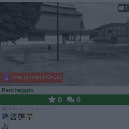
1
Area di sosta (PS+CS)
Parcheggio
6
6
Servizi / Posizione