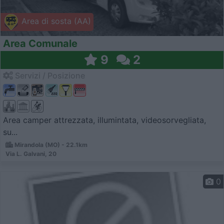
Area di sosta (AA)
Area Comunale
9
2
Servizi / Posizione
Area camper attrezzata, illumintata, videosorvegliata,
su...
Mirandola (MO) - 22.1km
Via L. Galvani, 20
0