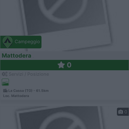
Campeggio
Mattodera
0
Servizi / Posizione
La Cassa (TO) - 61.5km
Loc. Mattodera
0