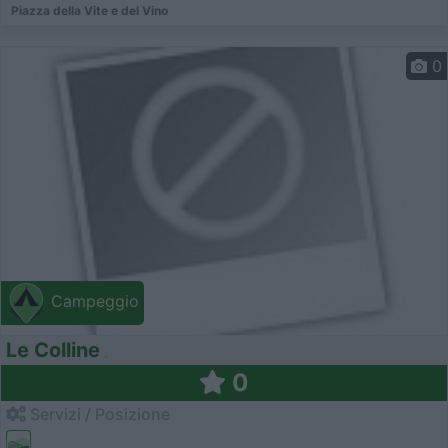
Piazza della Vite e del Vino
0
Campeggio
Le Colline
0
Servizi / Posizione