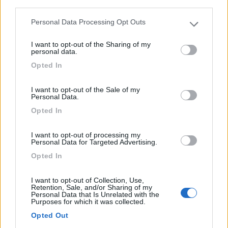
third parties.
Personal Data Processing Opt Outs
Please note that this website/app uses one or more Google
services and may gather and store information including but
I want to opt-out of the Sharing of my
not limited to your visit or usage behaviour. You may click to
personal data.
grant or deny consent to Google and its third-party tags to
Opted In
use your data for below specified purposes in below Google
consent section.
I want to opt-out of the Sale of my
Personal Data.
Campeggio
Opted In
Luisiana Camping
I want to opt-out of processing my
Personal Data for Targeted Advertising.
5,2
5
Opted In
Servizi / Posizione
I want to opt-out of Collection, Use,
Retention, Sale, and/or Sharing of my
Personal Data that Is Unrelated with the
Purposes for which it was collected.
Subiaco (RM) - 21.3km
Opted Out
Via della Bandita,5