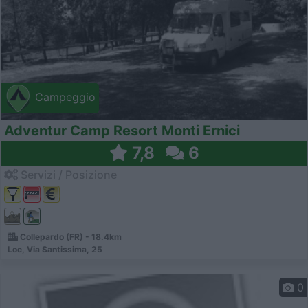
Campeggio
Adventur Camp Resort Monti Ernici
7,8
6
Servizi / Posizione
Collepardo (FR) - 18.4km
Loc, Via Santissima, 25
0