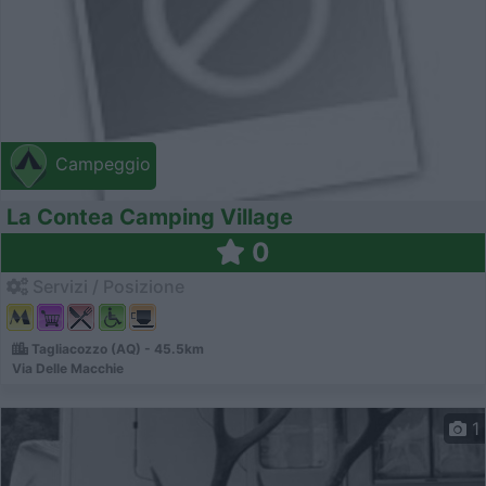
Campeggio
La Contea Camping Village
0
Servizi / Posizione
Tagliacozzo (AQ) - 45.5km
Via Delle Macchie
1