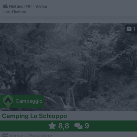
Filettino (FR) - 9.6km
Loc. Fiumata
1
Campeggio
Camping Lo Schioppo
8,8
9
Servizi / Posizione