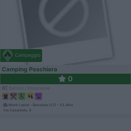
Campeggio
Camping Peschiera
0
Servizi / Posizione
Monti Lepini - Bassiano (LT) - 53.4km
Via Casantola, 9