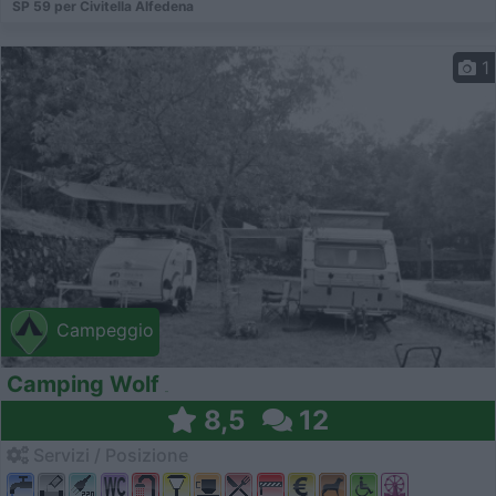
SP 59 per Civitella Alfedena
1
Campeggio
Camping Wolf
8,5
12
Servizi / Posizione