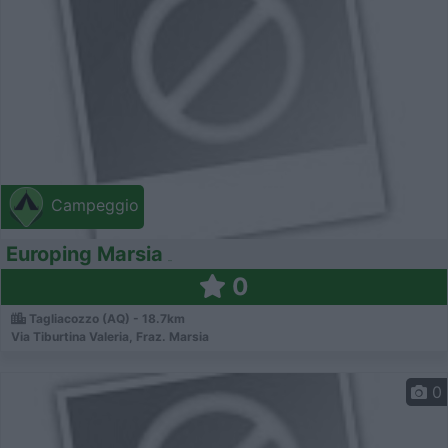
Campeggio
Europing Marsia
0
Tagliacozzo (AQ) - 18.7km
Via Tiburtina Valeria, Fraz. Marsia
0