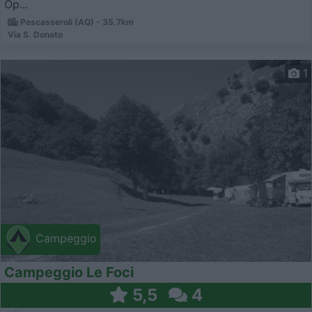
Op...
Pescasseroli (AQ) - 35.7km
Via S. Donato
1
Campeggio
Campeggio Le Foci
5,5
4