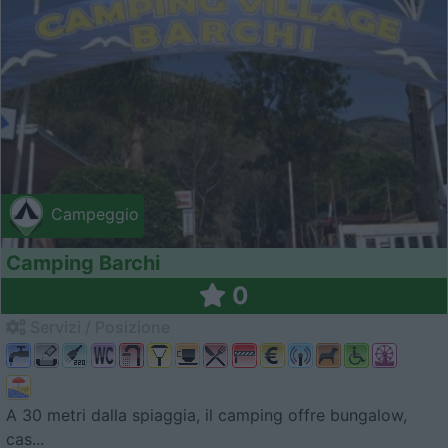
Campeggio
Camping Barchi
0
Servizi / Posizione
A 30 metri dalla spiaggia, il camping offre bungalow,
cas...