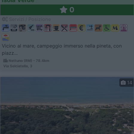
Isola Verde
0
Servizi / Posizione
Vicino al mare, campeggio immerso nella pineta, con
piazz...
Nettuno (RM) - 78.4km
Via Selciatella, 3
14