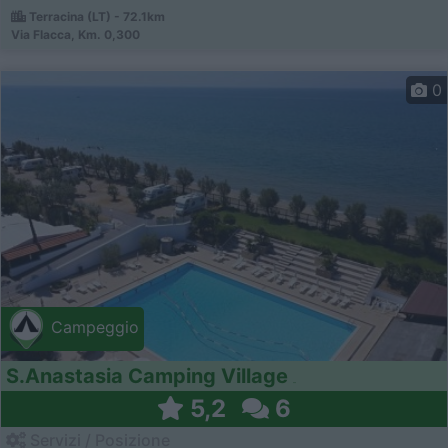
Terracina (LT) - 72.1km
Via Flacca, Km. 0,300
0
Campeggio
S.Anastasia Camping Village
5,2
6
Servizi / Posizione