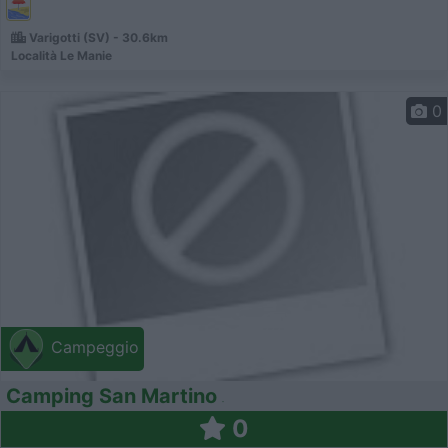
Varigotti (SV) - 30.6km
Località Le Manie
0
Campeggio
Camping San Martino
0