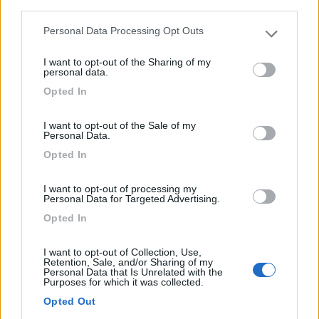
third parties.
0
Personal Data Processing Opt Outs
Please note that this website/app uses one or more Google
services and may gather and store information including but
I want to opt-out of the Sharing of my
not limited to your visit or usage behaviour. You may click to
personal data.
grant or deny consent to Google and its third-party tags to
Opted In
use your data for below specified purposes in below Google
consent section.
I want to opt-out of the Sale of my
Personal Data.
Opted In
Campeggio
I want to opt-out of processing my
Personal Data for Targeted Advertising.
Gameragna
Opted In
0
I want to opt-out of Collection, Use,
Servizi / Posizione
Retention, Sale, and/or Sharing of my
Personal Data that Is Unrelated with the
Purposes for which it was collected.
Stella (SV) - 11.8km
Opted Out
Via Parisolo, 8, Loc. Gameragna