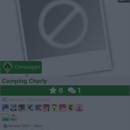
Campeggio
Camping Charly
6
1
Servizi / Posizione
Savona (SV) - 19km