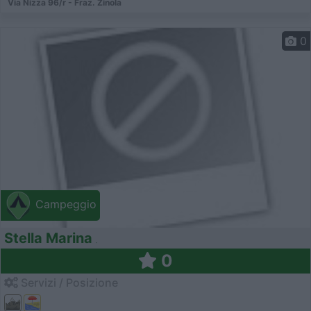
Via Nizza 96/r - Fraz. Zinola
0
Campeggio
Stella Marina
0
Servizi / Posizione