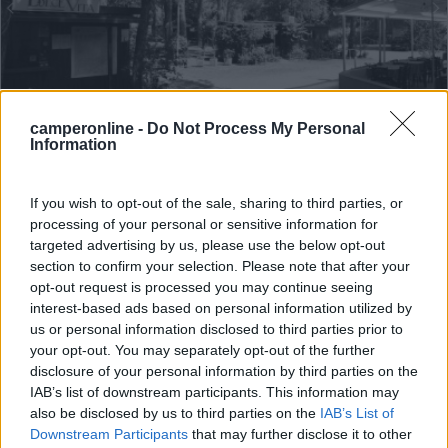
Campeggio
camperonline -
Do Not Process My Personal
Information
Camping Dolce Vita
10
1
If you wish to opt-out of the sale, sharing to third parties, or
processing of your personal or sensitive information for
Servizi / Posizione
targeted advertising by us, please use the below opt-out
section to confirm your selection. Please note that after your
opt-out request is processed you may continue seeing
interest-based ads based on personal information utilized by
us or personal information disclosed to third parties prior to
your opt-out. You may separately opt-out of the further
A 2,4 km dal centro, campeggio con sistemazioni fisse e
disclosure of your personal information by third parties on the
1...
IAB’s list of downstream participants. This information may
Stella San Giovanni (SV) - 11.6km
also be disclosed by us to third parties on the
IAB’s List of
Downstream Participants
that may further disclose it to other