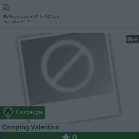
Finale Ligure (SV) - 32.7km
Via Calvisio, 37
0
Campeggio
Camping Valentino
0