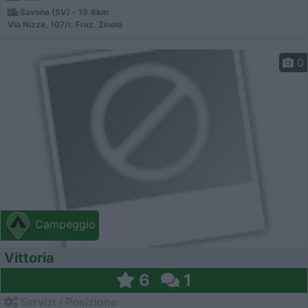
Savona (SV) - 19.6km
Via Nizza, 107/r, Fraz. Zinola
0
Campeggio
Vittoria
6
1
Servizi / Posizione