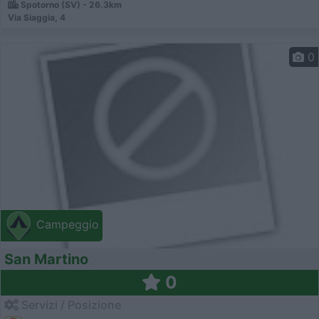
Spotorno (SV) - 26.3km
Via Siaggia, 4
0
Campeggio
San Martino
0
Servizi / Posizione