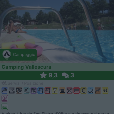
Campeggio
Camping Vallescura
9,3
3
Servizi / Posizione
A circa 4 km da San Pietro d'Olba e a ridosso del parco