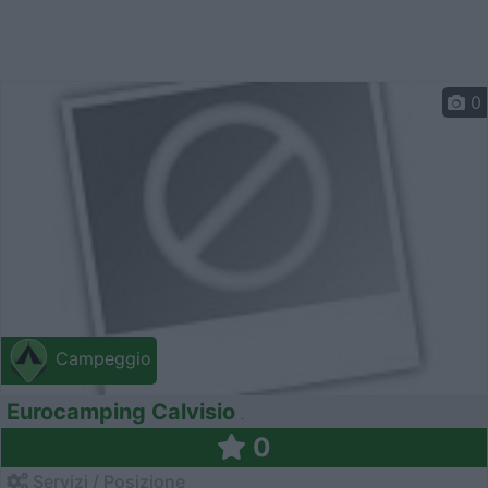
0
Campeggio
Eurocamping Calvisio
0
Servizi / Posizione