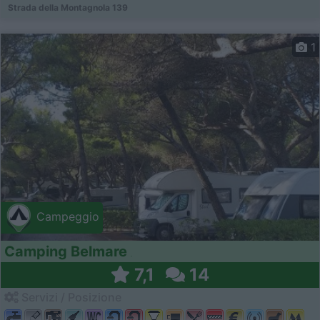
Strada della Montagnola 139
1
Campeggio
Camping Belmare
7,1
14
Servizi / Posizione