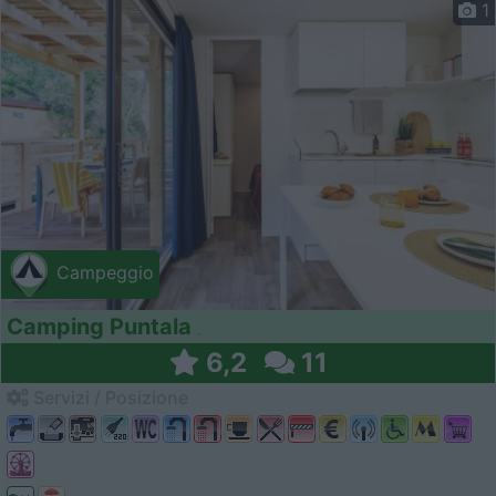
1
Campeggio
Camping Puntala
6,2
11
Servizi / Posizione