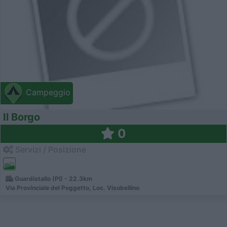
Campeggio
Il Borgo
0
Servizi / Posizione
Guardistallo (PI) - 22.3km
Via Provinciale del Poggetto, Loc. Visobellino