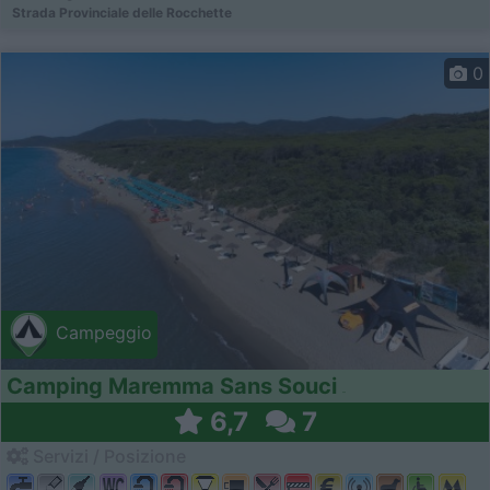
Strada Provinciale delle Rocchette
0
Campeggio
Camping Maremma Sans Souci
6,7
7
Servizi / Posizione