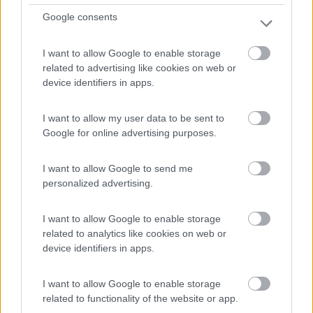
Google consents
Camping Rocchette
6,4
7
I want to allow Google to enable storage
related to advertising like cookies on web or
Servizi / Posizione
device identifiers in apps.
I want to allow my user data to be sent to
Google for online advertising purposes.
Immersa in una fitta e secolare pineta nella Maremma
I want to allow Google to send me
Tosc...
personalized advertising.
Castiglione della Pescaia (GR) - 51.5km
S.P. 62 delle Rocchette
I want to allow Google to enable storage
Campeggio
related to analytics like cookies on web or
0
device identifiers in apps.
Camping & Village Santapomata
4,4
5
I want to allow Google to enable storage
related to functionality of the website or app.
Servizi / Posizione