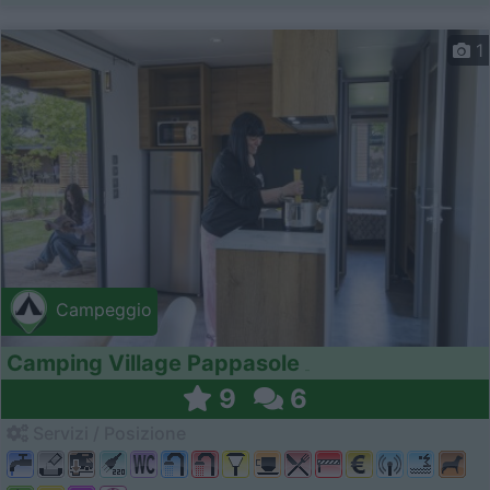
1
Campeggio
Camping Village Pappasole
9
6
Servizi / Posizione