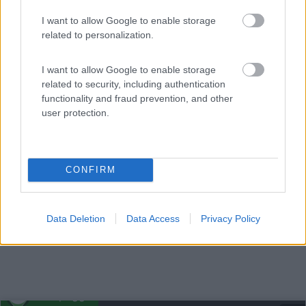
I want to allow Google to enable storage
related to personalization.
I want to allow Google to enable storage
A 6 km dal centro, struttura con accesso diretto alla spi...
related to security, including authentication
Castiglione della Pescaia (GR) - 51.6km
functionality and fraud prevention, and other
Sp delle Rocchette - Loc. Santapomata
user protection.
CONFIRM
Data Deletion
Data Access
Privacy Policy
Campeggio