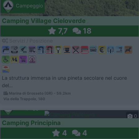
Campeggio
Camping Village Cieloverde
7,7
18
Servizi / Posizione
La struttura immersa in una pineta secolare nel cuore
del...
Marina di Grosseto (GR) - 59.2km
Via della Trappola, 180
Campeggio
0
Camping Principina
4
4