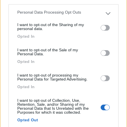
Servizi / Posizione
third parties.
Personal Data Processing Opt Outs
Please note that this website/app uses one or more Google
services and may gather and store information including but
I want to opt-out of the Sharing of my
not limited to your visit or usage behaviour. You may click to
personal data.
grant or deny consent to Google and its third-party tags to
Opted In
Punta Ala (GR) - 45.8km
use your data for below specified purposes in below Google
Via delle Collacchie
consent section.
I want to opt-out of the Sale of my
Personal Data.
0
Opted In
I want to opt-out of processing my
Personal Data for Targeted Advertising.
Opted In
I want to opt-out of Collection, Use,
Retention, Sale, and/or Sharing of my
Personal Data that Is Unrelated with the
Purposes for which it was collected.
Opted Out
Campeggio