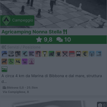
Campeggio
Agricamping Nonna Stella
9,8
10
Servizi / Posizione
A circa 4 km da Marina di Bibbona e dal mare, struttura
d...
Bibbona (LI) - 25.5km
Via Campigliese, 8
0