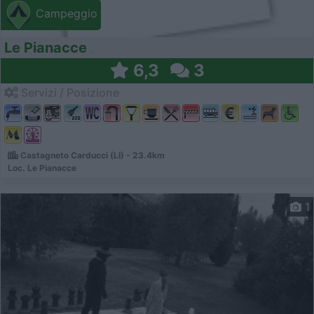
Campeggio
Le Pianacce
6,3
3
Servizi / Posizione
Castagneto Carducci (LI) - 23.4km
Loc. Le Pianacce
1