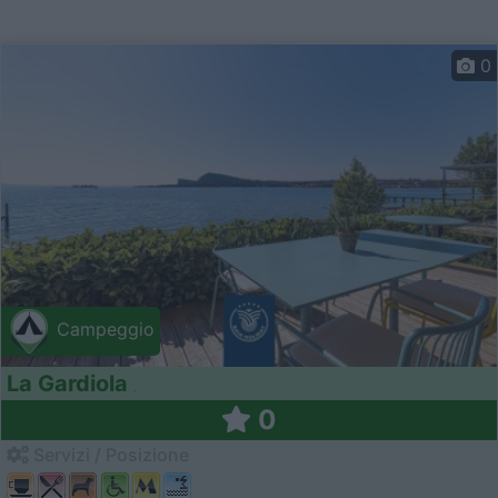
0
Campeggio
La Gardiola
0
Servizi / Posizione