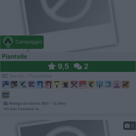
Campeggio
Piantelle
9,5
2
Servizi / Posizione
Moniga del Garda (BS) - 13.6km
Via San Cassiano 1a
0