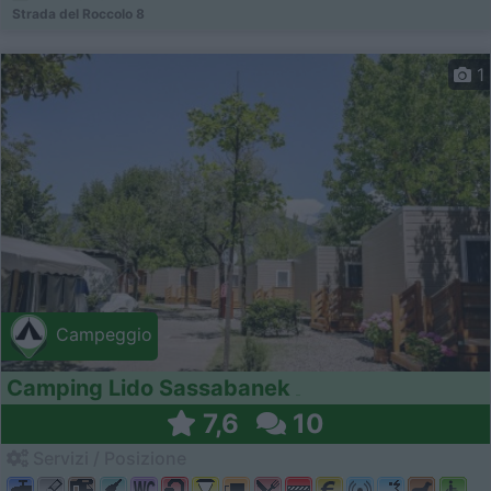
Strada del Roccolo 8
1
Campeggio
Camping Lido Sassabanek
7,6
10
Servizi / Posizione