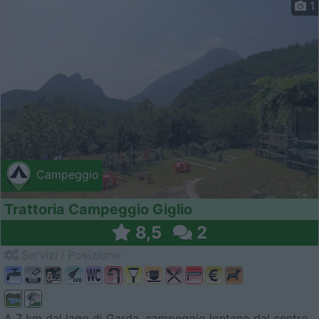
1
Campeggio
Trattoria Campeggio Giglio
8,5
2
Servizi / Posizione
A 7 km dal lago di Garda, campeggio lontano dal centro,