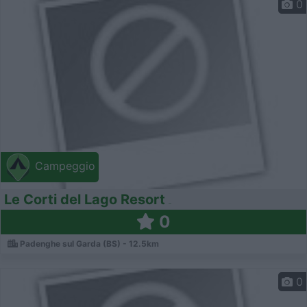
0
Campeggio
Le Corti del Lago Resort
0
Padenghe sul Garda (BS) - 12.5km
0