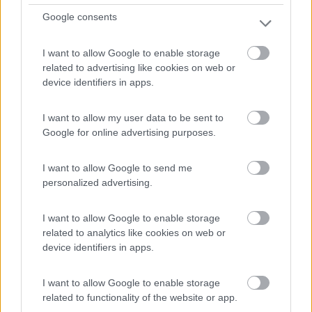
Google consents
I want to allow Google to enable storage
A circa 2 km da centro raggiungibile con sentiero
related to advertising like cookies on web or
lungola...
device identifiers in apps.
Lazise (VR) - 29.6km
Strada San Gaetano, 20 (ex Loc. Vanon)
I want to allow my user data to be sent to
Google for online advertising purposes.
I want to allow Google to send me
personalized advertising.
I want to allow Google to enable storage
related to analytics like cookies on web or
device identifiers in apps.
I want to allow Google to enable storage
related to functionality of the website or app.
Campeggio