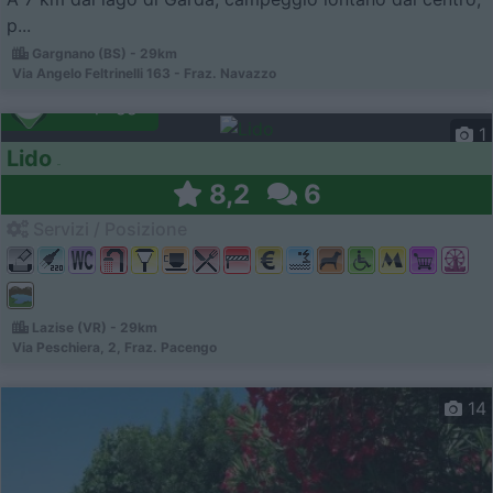
p...
Gargnano (BS) - 29km
Via Angelo Feltrinelli 163 - Fraz. Navazzo
Campeggio
1
Lido
8,2
6
Servizi / Posizione
Lazise (VR) - 29km
Via Peschiera, 2, Fraz. Pacengo
14