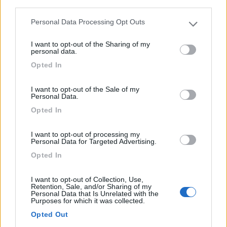
third parties.
Via Fossalta
Personal Data Processing Opt Outs
Please note that this website/app uses one or more Google
1
services and may gather and store information including but
I want to opt-out of the Sharing of my
not limited to your visit or usage behaviour. You may click to
personal data.
grant or deny consent to Google and its third-party tags to
Opted In
use your data for below specified purposes in below Google
consent section.
I want to opt-out of the Sale of my
Personal Data.
Opted In
I want to opt-out of processing my
Personal Data for Targeted Advertising.
Campeggio
Opted In
Camping Park delle Rose
I want to opt-out of Collection, Use,
Retention, Sale, and/or Sharing of my
Personal Data that Is Unrelated with the
7,5
2
Purposes for which it was collected.
Servizi / Posizione
Opted Out