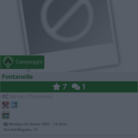
Campeggio
Fontanelle
7
1
Servizi / Posizione
Moniga del Garda (BS) - 14.5km
Via del Magone, 13