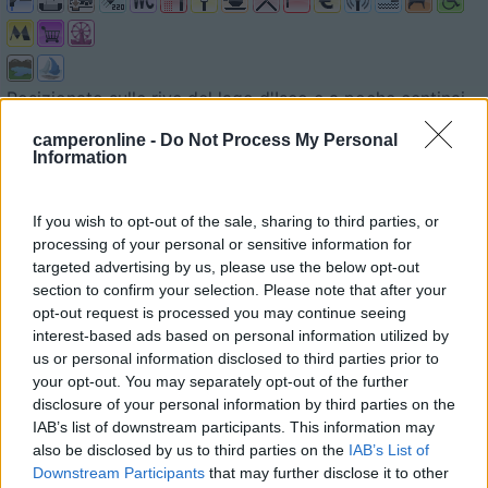
Posizionato sulle rive del lago d'Iseo e a poche centinai...
Iseo (BS) - 29.4km
camperonline -
Do Not Process My Personal
Via Colombera, 2
Information
Campeggio
1
If you wish to opt-out of the sale, sharing to third parties, or
Camping Village Piani di Clodia
processing of your personal or sensitive information for
8,9
8
targeted advertising by us, please use the below opt-out
section to confirm your selection. Please note that after your
Servizi / Posizione
opt-out request is processed you may continue seeing
interest-based ads based on personal information utilized by
us or personal information disclosed to third parties prior to
your opt-out. You may separately opt-out of the further
disclosure of your personal information by third parties on the
IAB’s list of downstream participants. This information may
Complesso turistico dotato di bungalow, maxicaravan,
also be disclosed by us to third parties on the
IAB’s List of
glam...
Downstream Participants
that may further disclose it to other
Lazise (VR) - 29.5km