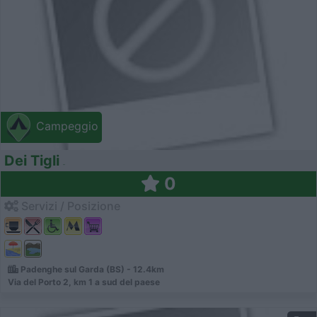
Campeggio
Dei Tigli
0
Servizi / Posizione
Padenghe sul Garda (BS) - 12.4km
Via del Porto 2, km 1 a sud del paese