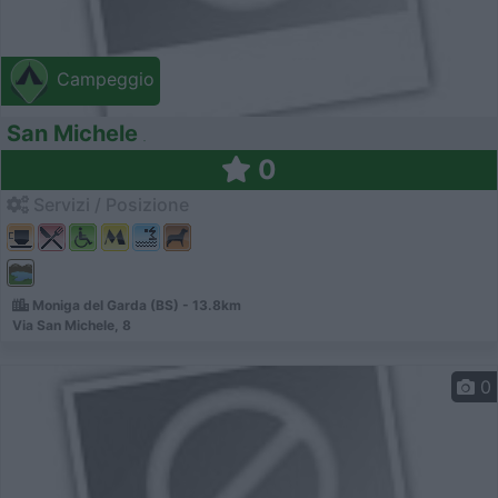
Campeggio
San Michele
0
Servizi / Posizione
Moniga del Garda (BS) - 13.8km
Via San Michele, 8
0