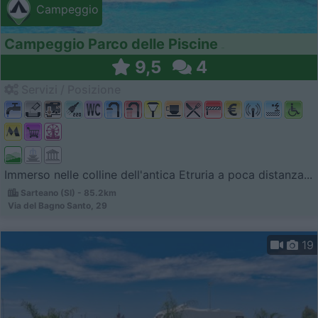
Campeggio
Campeggio Parco delle Piscine
9,5
4
Servizi / Posizione
Immerso nelle colline dell'antica Etruria a poca distanza...
Sarteano (SI) - 85.2km
Via del Bagno Santo, 29
19