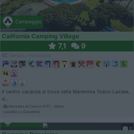
Campeggio
California Camping Village
7,1
9
Servizi / Posizione
Il centro vacanze si trova nella Maremma Tosco-Laziale,
d...
Montalto di Castro (VT) - 36km
Località Le Casalette
Campeggio
0