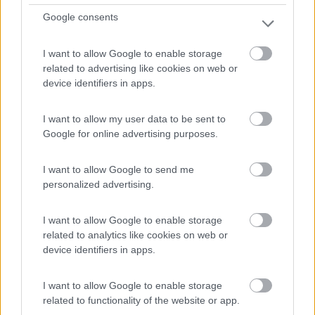
Google consents
Campeggio
Club del Sole Stella del Mare Family
I want to allow Google to enable storage
related to advertising like cookies on web or
Collection
device identifiers in apps.
5,7
7
Servizi / Posizione
I want to allow my user data to be sent to
Google for online advertising purposes.
I want to allow Google to send me
personalized advertising.
Situato nella Maremma Toscana, a circa 7 km dal centro
a ...
I want to allow Google to enable storage
related to analytics like cookies on web or
Castiglione della Pescaia (GR) - 53.9km
device identifiers in apps.
Strada Provinciale delle Rocchette
I want to allow Google to enable storage
related to functionality of the website or app.