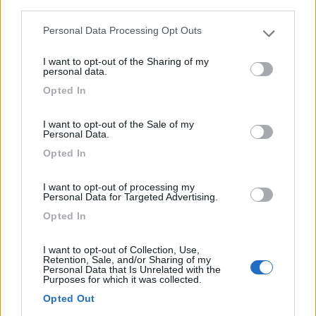
third parties.
Personal Data Processing Opt Outs
Please note that this website/app uses one or more Google
services and may gather and store information including but
I want to opt-out of the Sharing of my
not limited to your visit or usage behaviour. You may click to
personal data.
Immersa in una fitta e secolare pineta nella Maremma
grant or deny consent to Google and its third-party tags to
Opted In
Tosc...
use your data for below specified purposes in below Google
consent section.
Castiglione della Pescaia (GR) - 53.7km
I want to opt-out of the Sale of my
S.P. 62 delle Rocchette
Personal Data.
Opted In
1
I want to opt-out of processing my
Personal Data for Targeted Advertising.
Opted In
I want to opt-out of Collection, Use,
Retention, Sale, and/or Sharing of my
Personal Data that Is Unrelated with the
Purposes for which it was collected.
Opted Out