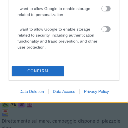
I want to allow Google to enable storage
related to personalization.
I want to allow Google to enable storage
related to security, including authentication
functionality and fraud prevention, and other
user protection.
Campeggio
1
Baia Azzurra Club Camping Village
CONFIRM
7,1
16
Servizi / Posizione
Data Deletion
Data Access
Privacy Policy
Direttamente sul mare, campeggio dispone di piazzole
albe...