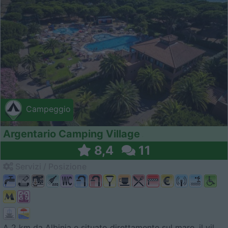
Campeggio
Argentario Camping Village
8,4
11
Servizi / Posizione
A 2 km da Albinia e situato direttamente sul mare, il vil...