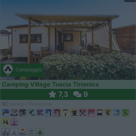
Campeggio
Camping Village Tuscia Tirrenica
7,3
9
Servizi / Posizione