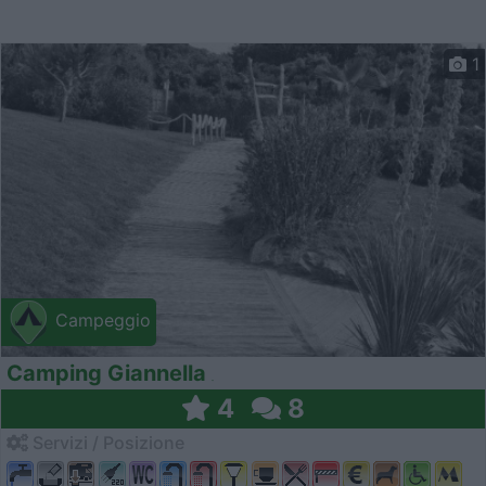
1
Campeggio
Camping Giannella
4
8
Servizi / Posizione