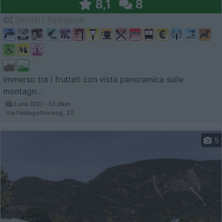
8,1
8
Servizi / Posizione
Immerso tra i frutteti con vista panoramica sulle
montagn...
Lana (BZ) - 51.8km
Via Feldagatterweg, 25
5