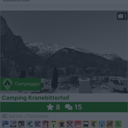
Bahnhofstrasse
1
Campeggio
Camping Kranebitterhof
8
15
Servizi / Posizione