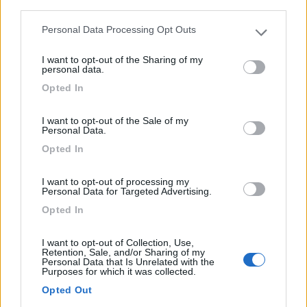
Servizi / Posizione
third parties.
Personal Data Processing Opt Outs
Please note that this website/app uses one or more Google
services and may gather and store information including but
I want to opt-out of the Sharing of my
not limited to your visit or usage behaviour. You may click to
personal data.
grant or deny consent to Google and its third-party tags to
Vicino al paese, immerso nella pineta, dispone di
Opted In
use your data for below specified purposes in below Google
cottage...
consent section.
I want to opt-out of the Sale of my
Bellamonte di Predazzo (TN) - 73.1km
Personal Data.
Via Cece 16
Opted In
1
I want to opt-out of processing my
Personal Data for Targeted Advertising.
Opted In
I want to opt-out of Collection, Use,
Retention, Sale, and/or Sharing of my
Personal Data that Is Unrelated with the
Purposes for which it was collected.
Opted Out