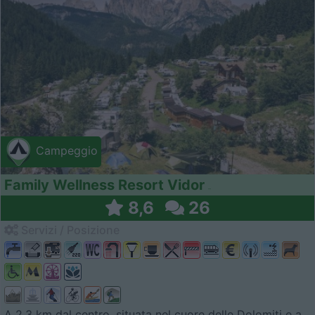
Campeggio
Family Wellness Resort Vidor
8,6
26
Servizi / Posizione
A 2,3 km dal centro, situata nel cuore delle Dolomiti e a...