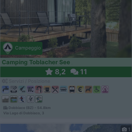
Campeggio
Camping Toblacher See
8,2
11
Servizi / Posizione
Dobbiaco (BZ) - 54.8km
Via Lago di Dobbiaco, 3
1