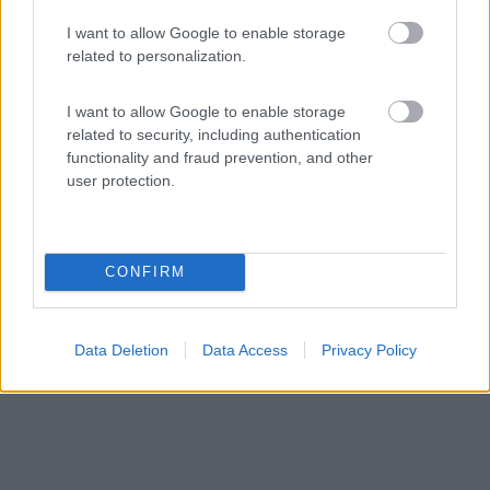
I want to allow Google to enable storage
related to personalization.
I want to allow Google to enable storage
related to security, including authentication
Campeggio
functionality and fraud prevention, and other
user protection.
Lago di Varna
2
1
Servizi / Posizione
CONFIRM
Varna (BZ) - 23.3km
SS. 12 Km 485
Data Deletion
Data Access
Privacy Policy