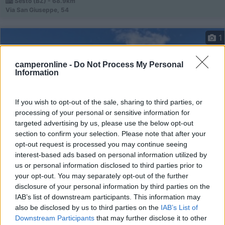
Sesto (BZ) - 68.9km
Via San Giuseppe, 54
1
camperonline -
Do Not Process My Personal
Information
If you wish to opt-out of the sale, sharing to third parties, or
processing of your personal or sensitive information for
targeted advertising by us, please use the below opt-out
section to confirm your selection. Please note that after your
opt-out request is processed you may continue seeing
interest-based ads based on personal information utilized by
Campeggio
us or personal information disclosed to third parties prior to
your opt-out. You may separately opt-out of the further
Club del Sole Val di Fiemme Easy Camping
disclosure of your personal information by third parties on the
Village
IAB’s list of downstream participants. This information may
also be disclosed by us to third parties on the
IAB’s List of
8
11
Downstream Participants
that may further disclose it to other