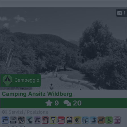
1
Campeggio
Camping Ansitz Wildberg
9
20
Servizi / Posizione