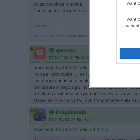
I want t
consapevoli della scelta.
Con le nostre esigenze noi troviamo più vantaggi ch
I want t
authenti
Vittorio
--------------------------------------
La vita è ciò che ti accade quando sei tutto intento a fare altri pia
18
qwertyz
03/11/2007
4048
Inserito il
08/09/2017
alle:
23:30:37
Non per provocare ... ma tutto ciò a che pro? Non vog
svantaggi anche se piccoli , che vantaggi perché d
per essere in regola poi non lo devo essere per pass
problema assicurazione perché rinuncia alla rivalsa 
stesso se nn sulla carta...boh francamente nella si
22
IlVagabondo
04/05/2004
1450
Inserito il
09/09/2017
alle:
04:42:53