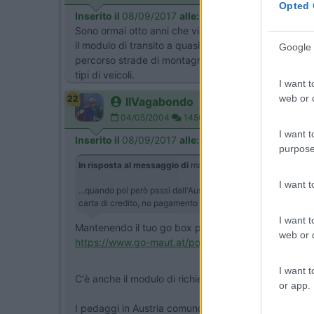
Opted 
Inserito il
08/09/2017
alle:
13:38:20
Sono ormai otto anni che viaggio in europa con un over
il modulo di transito a quasi un anno di distanza, co
Google 
percorso strade di montagna e non ho avuto necessit
tipi di veicoli.
I want t
web or d
22
IlVagabondo
04/05/2004
1450
I want t
Inserito il
08/09/2017
alle:
23:21:19
purpose
In risposta al messaggio di
maomig
del
08/09/2017
alle
10
I want 
...quando poi però passi dall'Austria tutto questo idillio fi
carta di credito, no pagamento via internet).
I want t
Mantenendo il tuo go box puoi richiedere il go direkt
web or d
https://www.go-maut.at/portal/p...
I want t
C'è anche il modulo di richiesta per camper.
or app.
I pedaggi in Austria comunque sono cari, ma alla fi