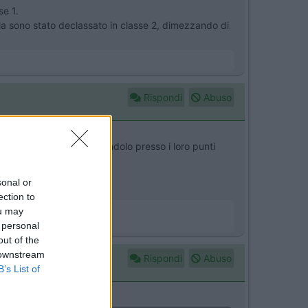
se 1.
ola sono stato declassato in classe 2, dimezzando di
Rispondi
Abuso
solamente pagare ricaricandolo presso i loro punti
sonal or
ection to
ou may
 personal
out of the
 downstream
Rispondi
Abuso
B’s List of