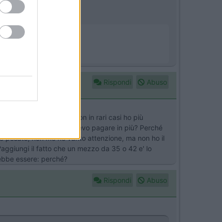
Rispondi
Abuso
rie e rispettate ma se non in rari casi ho più
sione ogni anno? Perché devo pagare in più? Perché
ato pesato, non me ne vanto attenzione, ma non ho il
?aggiungi il fatto che un mezzo da 35 o 42 e' lo
rebbe essere: perché?
Rispondi
Abuso