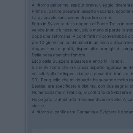
Al ritorno dal primo, seppur breve, viaggio itinerant
Prima di partire pesata in assetto vacanza, scooter 
La piacevole sensazione di partire sereni.
Entro in Svizzera dalla dogana di Ponte Tresa in prov
veloce (non c'è nessuno), più o meno si perde lo ste
dopo una settimana. A conti fatti mi converrebbe di
per 10 giorni non continuativi in un anno a decorrere 
doganali molto gentili, disponibili e prodighi di spieg
Della pesa neanche l'ombra.
Esco dalla Svizzera a Basilea e entro in Francia.
Sia in Svizzera che in Francia rispetto rigorosamente i 
veicoli. Nella fattispecie i mezzi pesanti in transito 
90). Per quello che mi riguarda ho superato molto rar
Basilea, era specificato e distinto, con due segnali s
Numerosissime in Francia, al contrario di Svizzera e It
Ho pagato l'autostrada francese diverse volte. Ai cas
classe.
Al ritorno al confine tra Germania e Svizzera il dog