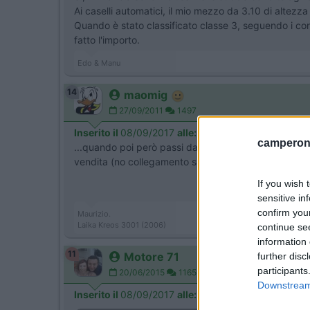
Ai caselli automatici, il mio mezzo da 3.10 di altezza
Quando è stato classificato classe 3, seguendo i con
fatto l'importo.
Edo & Manu
14
maomig
27/09/2011
1497
Inserito il
08/09/2017
alle:
10:46:28
camperonl
...quando poi però passi dall'Austria tutto questo id
vendita (no collegamento su carta di credito, no pag
If you wish 
sensitive in
confirm you
Maurizio.
Laika Kreos 3001 (2006)
continue se
information 
11
Motore 71
further disc
participants
20/06/2015
1165
Downstream 
Inserito il
08/09/2017
alle:
12:19:25