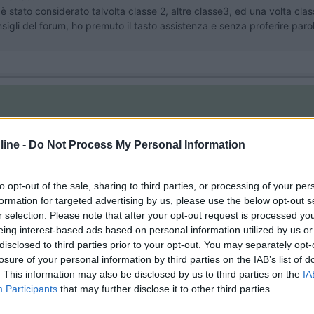
 è stato considerato talvolta classe 2, altre classe3, ed una volta clas
sigli del forum, ho premuto il tasto assistenza e senza proferire par
ine -
Do Not Process My Personal Information
illio finisce. 70 euro (circa) Tarvisio-Salisburgo con Go-box che puoi 
amento via internet).
to opt-out of the sale, sharing to third parties, or processing of your per
formation for targeted advertising by us, please use the below opt-out s
r selection. Please note that after your opt-out request is processed y
eing interest-based ads based on personal information utilized by us or
disclosed to third parties prior to your opt-out. You may separately opt-
losure of your personal information by third parties on the IAB’s list of
. This information may also be disclosed by us to third parties on the
IA
Participants
that may further disclose it to other third parties.