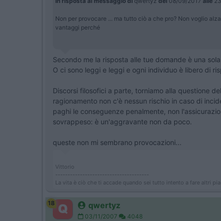
In risposta al messaggio di
qwertyz
del
08/09/2017
alle
23
Non per provocare ... ma tutto ciò a che pro? Non voglio alzar
vantaggi perché
Secondo me la risposta alle tue domande è una sola:
O ci sono leggi e leggi e ogni individuo è libero di ri
Discorsi filosofici a parte, torniamo alla questione d
ragionamento non c'è nessun rischio in caso di incide
paghi le conseguenze penalmente, non l'assicurazione
sovrappeso: è un'aggravante non da poco.
queste non mi sembrano provocazioni...
Vittorio
--------------------------------------
La vita è ciò che ti accade quando sei tutto intento a fare altri pia
18
qwertyz
03/11/2007
4048