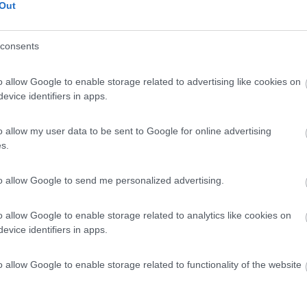
Out
 35 q.li (67 Q.li) e non ho mai avuto difficoltà, sia per la circolazio
sa che con la vignetta non sarebbe forse stato possibile ( se ricordo b
consents
à di fornirmi di go-box , mentre per Londra ho provveduto a registrar
o allow Google to enable storage related to advertising like cookies on
evice identifiers in apps.
o allow my user data to be sent to Google for online advertising
s.
:46:28
to allow Google to send me personalized advertising.
nisce. 70 euro (circa) Tarvisio-Salisburgo con Go-box che puoi solamente pagare ric
o allow Google to enable storage related to analytics like cookies on
evice identifiers in apps.
o allow Google to enable storage related to functionality of the website
ne non penso che i 50€ facciano davvero la differenza... con quello 