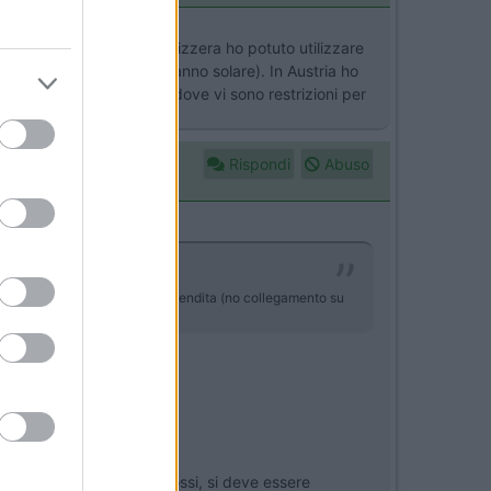
ne che per la sosta. In Svizzera ho potuto utilizzare
ene ha durata legata all'anno solare). In Austria ho
mi per poter circolare dove vi sono restrizioni per
Rispondi
Abuso
aricandolo presso i loro punti vendita (no collegamento su
che consumano i mezzi grossi, si deve essere