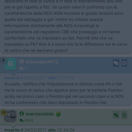
applicano in fase di carica e in fase di mantenimento (piu alte
per le gel rispetto a Pb). Se questi valori li confronto con le
caratteristiche della NDS AGM montata le giuste tensioni sono
quelle del settaggio a gel. Inoltre ho chiesto questa
informazione direttamente alla NDS inviandogli le
caratteristiche del regolatore CBE che posseggo e mi hanno
confermato che va impostato su Gel. Perchè dite che va
impostato su Pb? Non è il nome che fa la differenza ma le curve
di carico che ne derivano giusto?
9
GiuseppeM72
21
Inserito il
24/03/2017
alle:
15:07:16
Scusate, rettifico che l'impostazione è distinta come Pb o Gel
ma le curve di carico che applica sono per le batterie Piombo-
acido nel primo caso o Piombo-gel nel secondo caso e la NDS
mi ha confermato che devo impostarlo in Piombo-Gel.
18
marcucciolo
9053
Inserito il
24/03/2017
alle:
15:34:24