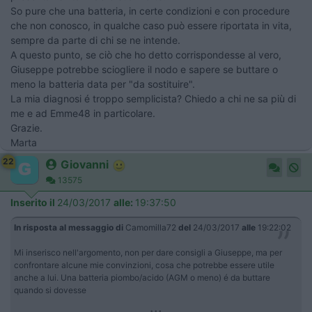
So pure che una batteria, in certe condizioni e con procedure
che non conosco, in qualche caso può essere riportata in vita,
sempre da parte di chi se ne intende.
A questo punto, se ciò che ho detto corrispondesse al vero,
Giuseppe potrebbe sciogliere il nodo e sapere se buttare o
meno la batteria data per "da sostituire".
La mia diagnosi é troppo semplicista? Chiedo a chi ne sa più di
me e ad Emme48 in particolare.
Grazie.
Marta
22
Giovanni
13575
Inserito il
24/03/2017
alle:
19:37:50
In risposta al messaggio di
Camomilla72
del
24/03/2017
alle
19:22:02
Mi inserisco nell'argomento, non per dare consigli a Giuseppe, ma per
confrontare alcune mie convinzioni, cosa che potrebbe essere utile
anche a lui. Una batteria piombo/acido (AGM o meno) é da buttare
quando si dovesse
...