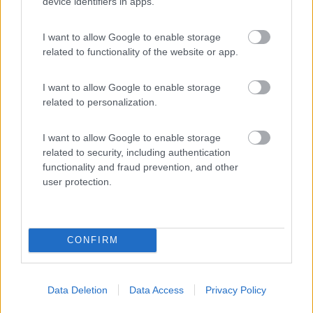
Topolone
device identifiers in apps.
12096
I want to allow Google to enable storage
Inserito il
24/03/2017
alle:
16:32:38
related to functionality of the website or app.
In risposta al messaggio di
marcucciolo
del
24/03/2017
alle
15:43:11
I want to allow Google to enable storage
Giovanni , se ci fosse una sola probabilità che figliassero , avrei già
related to personalization.
messo su un allevamento di litio Mar..cucciolo
I want to allow Google to enable storage
Io sono riuscito a farle figliare......ma solo sulla carta
related to security, including authentication
functionality and fraud prevention, and other
user protection.
CONFIRM
Data Deletion
Data Access
Privacy Policy