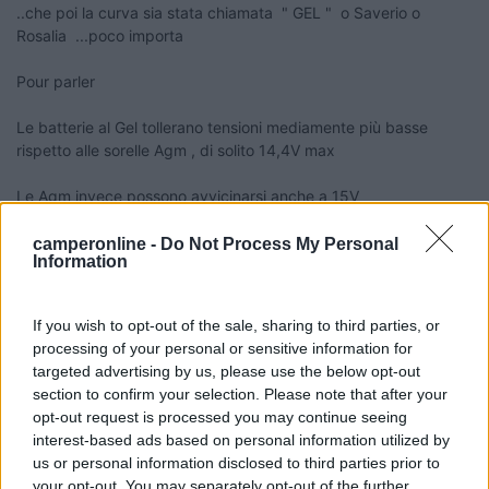
..che poi la curva sia stata chiamata " GEL " o Saverio o
Rosalia ...poco importa
Pour parler
Le batterie al Gel tollerano tensioni mediamente più basse
rispetto alle sorelle Agm , di solito 14,4V max
Le Agm invece possono avvicinarsi anche a 15V
Tutte le batterie al piombo si ricaricano comunque anche con
camperonline -
Do Not Process My Personal
Information
13,8V ....solo questione di tempo è
If you wish to opt-out of the sale, sharing to third parties, or
processing of your personal or sensitive information for
Mar..cucciolo
targeted advertising by us, please use the below opt-out
22
section to confirm your selection. Please note that after your
Giovanni
opt-out request is processed you may continue seeing
13575
interest-based ads based on personal information utilized by
Inserito il
24/03/2017
alle:
15:38:58
us or personal information disclosed to third parties prior to
Settaggio del regolatore di carica. Avevo il tuo stesso problema
your opt-out. You may separately opt-out of the further