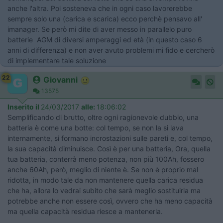
anche l'altra. Poi sosteneva che in ogni caso lavorerebbe
sempre solo una (carica e scarica) ecco perchè pensavo all'
imanager. Se però mi dite di aver messo in parallelo puro
batterie AGM di diversi amperaggi ed età (in questo caso 6
anni di differenza) e non aver avuto problemi mi fido e cercherò
di implementare tale soluzione
22
Giovanni
13575
Inserito il
24/03/2017
alle:
18:06:02
Semplificando di brutto, oltre ogni ragionevole dubbio, una
batteria è come una botte: col tempo, se non la si lava
internamente, si formano incrostazioni sulle pareti e, col tempo,
la sua capacità diminuisce. Così è per una batteria, Ora, quella
tua batteria, conterrà meno potenza, non più 100Ah, fossero
anche 60Ah, però, meglio di niente è. Se non è proprio mal
ridotta, in modo tale da non mantenere quella carica residua
che ha, allora lo vedrai subito che sarà meglio sostituirla ma
potrebbe anche non essere così, ovvero che ha meno capacità
ma quella capacità residua riesce a mantenerla.