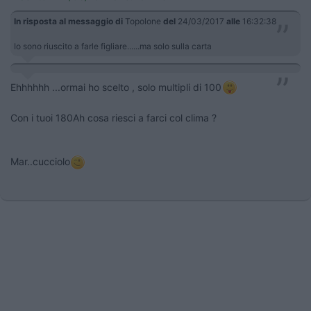
In risposta al messaggio di
Topolone
del
24/03/2017
alle
16:32:38
Io sono riuscito a farle figliare......ma solo sulla carta
Ehhhhhh ...ormai ho scelto , solo multipli di 100
Con i tuoi 180Ah cosa riesci a farci col clima ?
Mar..cucciolo