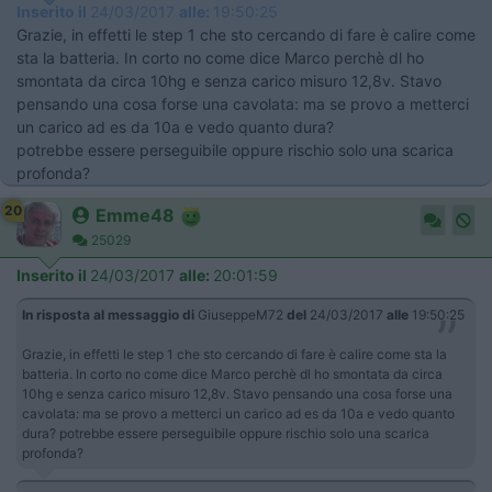
Inserito il
24/03/2017
alle:
19:50:25
Grazie, in effetti le step 1 che sto cercando di fare è calire come
sta la batteria. In corto no come dice Marco perchè dl ho
smontata da circa 10hg e senza carico misuro 12,8v. Stavo
pensando una cosa forse una cavolata: ma se provo a metterci
un carico ad es da 10a e vedo quanto dura?
potrebbe essere perseguibile oppure rischio solo una scarica
profonda?
20
Emme48
25029
Inserito il
24/03/2017
alle:
20:01:59
In risposta al messaggio di
GiuseppeM72
del
24/03/2017
alle
19:50:25
Grazie, in effetti le step 1 che sto cercando di fare è calire come sta la
batteria. In corto no come dice Marco perchè dl ho smontata da circa
10hg e senza carico misuro 12,8v. Stavo pensando una cosa forse una
cavolata: ma se provo a metterci un carico ad es da 10a e vedo quanto
dura? potrebbe essere perseguibile oppure rischio solo una scarica
profonda?