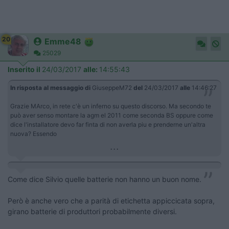
20
Emme48
25029
Inserito il
24/03/2017
alle:
14:55:43
In risposta al messaggio di
GiuseppeM72
del
24/03/2017
alle
14:46:27
Grazie MArco, in rete c'è un inferno su questo discorso. Ma secondo te
può aver senso montare la agm el 2011 come seconda BS oppure come
dice l'installatore devo far finta di non averla piu e prenderne un'altra
nuova? Essendo
...
Come dice Silvio quelle batterie non hanno un buon nome.
Però è anche vero che a parità di etichetta appiccicata sopra,
girano batterie di produttori probabilmente diversi.