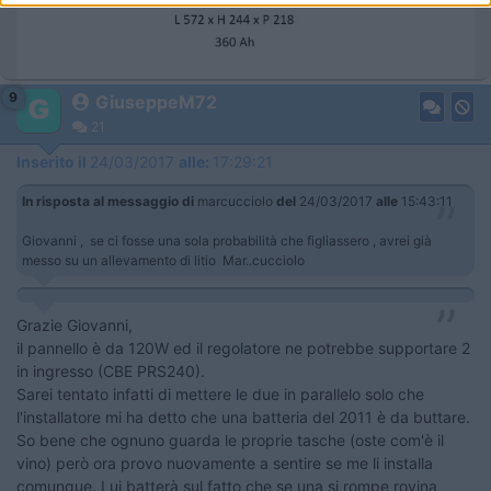
9
GiuseppeM72
21
Inserito il
24/03/2017
alle:
17:29:21
In risposta al messaggio di
marcucciolo
del
24/03/2017
alle
15:43:11
Giovanni , se ci fosse una sola probabilità che figliassero , avrei già
messo su un allevamento di litio Mar..cucciolo
Grazie Giovanni,
il pannello è da 120W ed il regolatore ne potrebbe supportare 2
in ingresso (CBE PRS240).
Sarei tentato infatti di mettere le due in parallelo solo che
l'installatore mi ha detto che una batteria del 2011 è da buttare.
So bene che ognuno guarda le proprie tasche (oste com'è il
vino) però ora provo nuovamente a sentire se me li installa
comunque. Lui batterà sul fatto che se una si rompe rovina