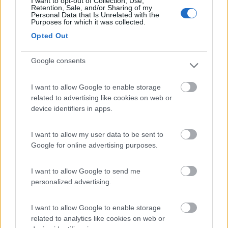
I want to opt-out of Collection, Use,
18
marcucciolo
Retention, Sale, and/or Sharing of my
Personal Data that Is Unrelated with the
9053
Purposes for which it was collected.
Inserito il
24/03/2017
alle:
15:43:11
Opted Out
In risposta al messaggio di
Giovanni
del
24/03/2017
alle
15:38:58
Google consents
Settaggio del regolatore di carica. Avevo il tuo stesso problema con il tuo
regolatore, ho risolto in un'estate dove ho settato l'accrocco affinché mi
I want to allow Google to enable storage
fornisse 14.4v massimi; batterie Agm, 2 in parallelo secco da 100Ah cad.
related to advertising like cookies on web or
...
device identifiers in apps.
I want to allow my user data to be sent to
Giovanni ,
Google for online advertising purposes.
se ci fosse una sola probabilità che figliassero , avrei già messo
I want to allow Google to send me
su un allevamento di litio
personalized advertising.
I want to allow Google to enable storage
Mar..cucciolo
related to analytics like cookies on web or
19