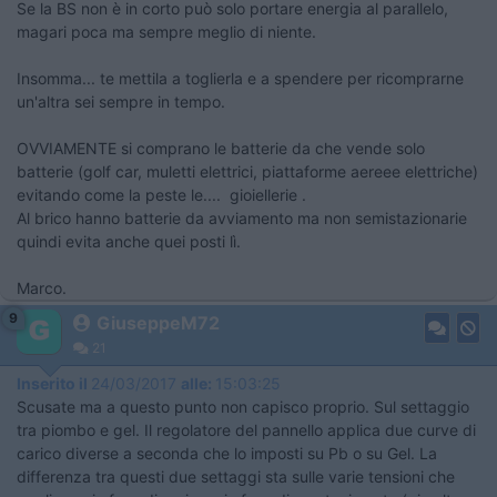
Se la BS non è in corto può solo portare energia al parallelo,
magari poca ma sempre meglio di niente.
Insomma... te mettila a toglierla e a spendere per ricomprarne
un'altra sei sempre in tempo.
OVVIAMENTE si comprano le batterie da che vende solo
batterie (golf car, muletti elettrici, piattaforme aereee elettriche)
evitando come la peste le.... gioiellerie .
Al brico hanno batterie da avviamento ma non semistazionarie
quindi evita anche quei posti lì.
Marco.
9
GiuseppeM72
21
Inserito il
24/03/2017
alle:
15:03:25
Scusate ma a questo punto non capisco proprio. Sul settaggio
tra piombo e gel. Il regolatore del pannello applica due curve di
carico diverse a seconda che lo imposti su Pb o su Gel. La
differenza tra questi due settaggi sta sulle varie tensioni che