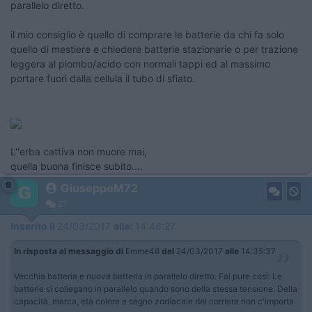
parallelo diretto.
il mio consiglio è quello di comprare le batterie da chi fa solo
quello di mestiere e chiedere batterie stazionarie o per trazione
leggera al piombo/acido con normali tappi ed al massimo
portare fuori dalla cellula il tubo di sfiato.
L''erba cattiva non muore mai,
quella buona finisce subito....
9
GiuseppeM72
21
Inserito il
24/03/2017
alle:
14:46:27
In risposta al messaggio di
Emme48
del
24/03/2017
alle
14:35:37
Vecchia batteria e nuova batteria in parallelo diretto. Fai pure così: Le
batterie si collegano in parallelo quando sono della stessa tensione. Della
capacità, marca, età colore e segno zodiacale del corriere non c'importa