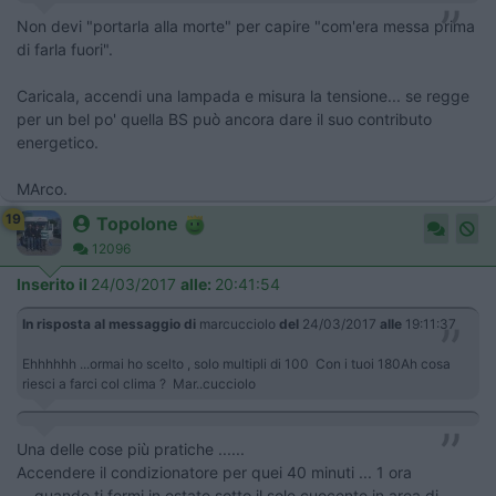
Non devi "portarla alla morte" per capire "com'era messa prima
di farla fuori".
Caricala, accendi una lampada e misura la tensione... se regge
per un bel po' quella BS può ancora dare il suo contributo
energetico.
MArco.
19
Topolone
12096
Inserito il
24/03/2017
alle:
20:41:54
In risposta al messaggio di
marcucciolo
del
24/03/2017
alle
19:11:37
Ehhhhhh ...ormai ho scelto , solo multipli di 100 Con i tuoi 180Ah cosa
riesci a farci col clima ? Mar..cucciolo
Una delle cose più pratiche ......
​Accendere il condizionatore per quei 40 minuti ... 1 ora
....quando ti fermi in estate sotto il sole cuocente in area di