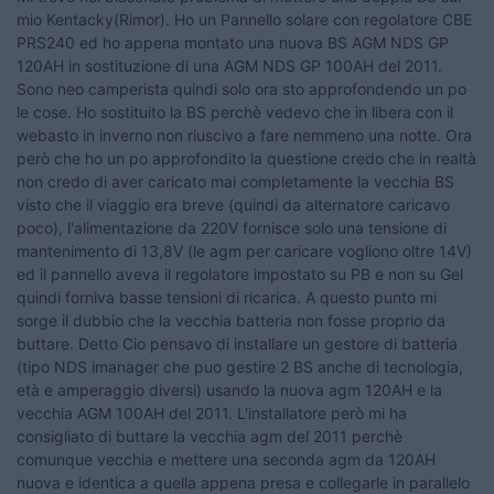
mio Kentacky(Rimor). Ho un Pannello solare con regolatore CBE
PRS240 ed ho appena montato una nuova BS AGM NDS GP
120AH in sostituzione di una AGM NDS GP 100AH del 2011.
Sono neo camperista quindi solo ora sto approfondendo un po
le cose. Ho sostituito la BS perchè vedevo che in libera con il
webasto in inverno non riuscivo a fare nemmeno una notte. Ora
però che ho un po approfondito la questione credo che in realtà
non credo di aver caricato mai completamente la vecchia BS
visto che il viaggio era breve (quindi da alternatore caricavo
poco), l'alimentazione da 220V fornisce solo una tensione di
mantenimento di 13,8V (le agm per caricare vogliono oltre 14V)
ed il pannello aveva il regolatore impostato su PB e non su Gel
quindi forniva basse tensioni di ricarica. A questo punto mi
sorge il dubbio che la vecchia batteria non fosse proprio da
buttare. Detto Cio pensavo di installare un gestore di batteria
(tipo NDS imanager che puo gestire 2 BS anche di tecnologia,
età e amperaggio diversi) usando la nuova agm 120AH e la
vecchia AGM 100AH del 2011. L'installatore però mi ha
consigliato di buttare la vecchia agm del 2011 perchè
comunque vecchia e mettere una seconda agm da 120AH
nuova e identica a quella appena presa e collegarle in parallelo