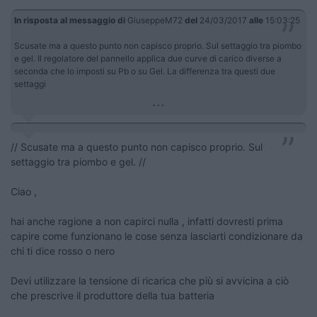
In risposta al messaggio di
GiuseppeM72
del
24/03/2017
alle
15:03:25
Scusate ma a questo punto non capisco proprio. Sul settaggio tra piombo
e gel. Il regolatore del pannello applica due curve di carico diverse a
seconda che lo imposti su Pb o su Gel. La differenza tra questi due
settaggi
...
// Scusate ma a questo punto non capisco proprio. Sul
settaggio tra piombo e gel. //
Ciao ,
hai anche ragione a non capirci nulla , infatti dovresti prima
capire come funzionano le cose senza lasciarti condizionare da
chi ti dice rosso o nero
Devi utilizzare la tensione di ricarica che più si avvicina a ciò
che prescrive il produttore della tua batteria