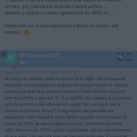
servizio per pranzare in serenità e senza soffrire....
​Quando si riparte ci pensa il generatore da 3000 cc.....
​Chiaro che non lo puoi usare tutto il giorno da fermo ( per
adesso )
9
GiuseppeM72
21
Inserito il
24/03/2017
alle:
22:36:38
Mi viene un dubbio: quando avevo la bs agm che ho appena
smontato e comunque da quando ho preso il mezzo a ottobre
avevo una delle due batterie motore ( il mio Ford ha due bm)
che era partita e stava a 7v. È possibile che questa si ciucciava
tutta la corrente dell alternatore quindi non caricavo mai a
dovere la batteria servizi? Il regolatore del pannello era
impostato nella modalità acido libero e quindi con tensione di
carica di 14,1v (le agm vogliono 14,5v), l alimentatore della
220v forniva solo 13,8v quindi sugficiente solo al mantenimento
di una agm, l ho testata solo nel periodo invernale. È possibile