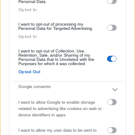
Personal Data.
Opted In
20
Paolol
I want to opt-out of processing my
Personal Data for Targeted Advertising.
4684
Opted In
Inserito il
06/07/2019
alle:
14:07:45
La ma esperienza al riguardo di importazione cinese di "roba"
webasto è attinente al riscaldatore,ma nel mio caso è arrivata
I want to opt-out of Collection, Use,
Retention, Sale, and/or Sharing of my
dopo 7/10 giorni consegnata dalla germania tramite ups senza
Personal Data that Is Unrelated with the
aggravi doganali.No ci sono omologazioni europee se non un ce
Purposes for which it was collected.
equivocabile.
Opted Out
Non so come riescano a vendere a quel prezzo,ma forse è
webasto che esagera coi ricarichi essendo monopolista...è un
Google consents
po' come la thetford per i frigoriferi.
Se ne era già parlato qualche tempo fa,ma come sempre,si
aspetta il primo che la compera...se va bene all'assalto se va
I want to allow Google to enable storage
male gli si da tutti del pirla.
related to advertising like cookies on web or
Ciao Paolo.
device identifiers in apps.
11
immortale1
I want to allow my user data to be sent to
3248