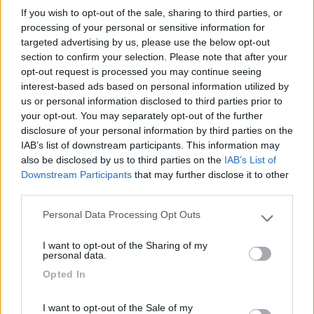
58914
If you wish to opt-out of the sale, sharing to third parties, or
processing of your personal or sensitive information for
Inserito il
06/07/2019
alle:
13:41:03
targeted advertising by us, please use the below opt-out
In risposta al messaggio di
immortale1
del
05/07/2019
alle
20:50:55
section to confirm your selection. Please note that after your
opt-out request is processed you may continue seeing
adesso per le spedizioni dalla cina va di moda che al venditore i corrieri
interest-based ads based on personal information utilized by
gli scontato il costo di spedizione e poi da riscossori dazi e iva quì in italia
us or personal information disclosed to third parties prior to
fanno gli stessi corrieri dhl ,tnt ecc.rivalendosi sull'acquirente
your opt-out. You may separately opt-out of the further
...
disclosure of your personal information by third parties on the
IAB’s list of downstream participants. This information may
Infatti piccoli pachettini scritti in cinese mi sono arrivati quando
also be disclosed by us to third parties on the
IAB’s List of
ormai non ricordavo neppure piu di averli ordinati
Downstream Participants
that may further disclose it to other
third parties.
Personal Data Processing Opt Outs
____________________________________
Please note that this website/app uses one or more Google
services and may gather and store information including but
Tommaso IZ4DJI
I want to opt-out of the Sharing of my
not limited to your visit or usage behaviour. You may click to
personal data.
grant or deny consent to Google and its third-party tags to
www.iz4dji.it
Opted In
use your data for below specified purposes in below Google
consent section.
I want to opt-out of the Sale of my