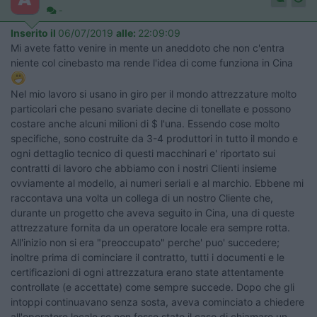
-
Inserito il
06/07/2019
alle:
22:09:09
Mi avete fatto venire in mente un aneddoto che non c'entra
niente col cinebasto ma rende l'idea di come funziona in Cina
Nel mio lavoro si usano in giro per il mondo attrezzature molto
particolari che pesano svariate decine di tonellate e possono
costare anche alcuni milioni di $ l'una. Essendo cose molto
specifiche, sono costruite da 3-4 produttori in tutto il mondo e
ogni dettaglio tecnico di questi macchinari e' riportato sui
contratti di lavoro che abbiamo con i nostri Clienti insieme
ovviamente al modello, ai numeri seriali e al marchio. Ebbene mi
raccontava una volta un collega di un nostro Cliente che,
durante un progetto che aveva seguito in Cina, una di queste
attrezzature fornita da un operatore locale era sempre rotta.
All'inizio non si era "preoccupato" perche' puo' succedere;
inoltre prima di cominciare il contratto, tutti i documenti e le
certificazioni di ogni attrezzatura erano state attentamente
controllate (e accettate) come sempre succede. Dopo che gli
intoppi continuavano senza sosta, aveva cominciato a chiedere
all'operatore locale se non fosse stato il caso di chiamare un