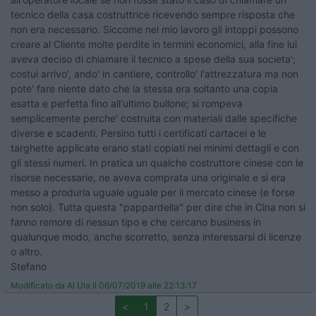
tecnico della casa costruttrice ricevendo sempre risposta che
non era necessario. Siccome nel mio lavoro gli intoppi possono
creare al Cliente molte perdite in termini economici, alla fine lui
aveva deciso di chiamare il tecnico a spese della sua societa';
costui arrivo', ando' in cantiere, controllo' l'attrezzatura ma non
pote' fare niente dato che la stessa era soltanto una copia
esatta e perfetta fino all'ultimo bullone; si rompeva
semplicemente perche' costruita con materiali dalle specifiche
diverse e scadenti. Persino tutti i certificati cartacei e le
targhette applicate erano stati copiati nei minimi dettagli e con
gli stessi numeri. In pratica un qualche costruttore cinese con le
risorse necessarie, ne aveva comprata una originale e si era
messo a produrla uguale uguale per il mercato cinese (e forse
non solo). Tutta questa "pappardella" per dire che in Cina non si
fanno remore di nessun tipo e che cercano business in
qualunque modo, anche scorretto, senza interessarsi di licenze
o altro.
Stefano
Modificato da Al Ula il 06/07/2019 alle 22:13:17
<
1
2
>