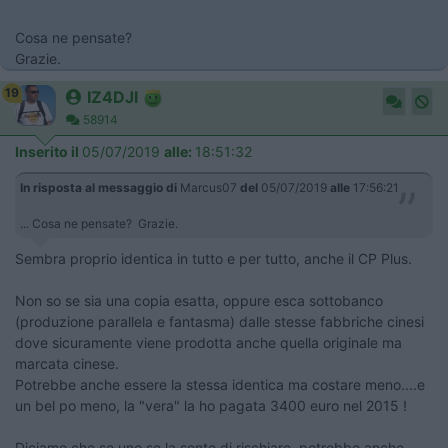
Cosa ne pensate?
Grazie.
19
IZ4DJI
58914
Inserito il
05/07/2019
alle:
18:51:32
In risposta al messaggio di
Marcus07
del
05/07/2019
alle
17:56:21
... Cosa ne pensate? Grazie.
Sembra proprio identica in tutto e per tutto, anche il CP Plus.
Non so se sia una copia esatta, oppure esca sottobanco
(produzione parallela e fantasma) dalle stesse fabbriche cinesi
dove sicuramente viene prodotta anche quella originale ma
marcata cinese.
Potrebbe anche essere la stessa identica ma costare meno....e
un bel po meno, la "vera" la ho pagata 3400 euro nel 2015 !
Diciamo che se uno se la sente di rischiare, potrebbe anche