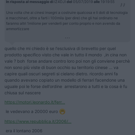
In risposta al messaggio di
IZ4DJI
del
05/07/2019
alle
19:19:55
Una volta che ai cinesi insegni a costruire qualcosa e li doti di tecnologia
e macchinari, oltre a farti i 100mila (per dire) che gli hai ordinato ne
faranno altri 1milione per venderli per conto proprio e non avendo da
ammortizzare
...
quello che mi chiedo è se l'esclusiva di brevetto per quel
prodotto specifico visto che vale in tutto il mondo ,in cina non
vale ? boh forse andare contro loro poi non gli conviene perchè
non sono più viste di buon occhio su territorio cinese ... va
capire quali oscuri segreti si cielano dietro. ricordo anni fa
quando avevano copiato un modello di ferrari facendone una
uguale poi le forse dell'ordine arrestarono a tutti e la cosa è fu
chiusa sul nascere
https://motori.leonardo.it/ferr...
le vedevano a 20000 euro
https://www.repubblica.it/2006/...
era il lontano 2006