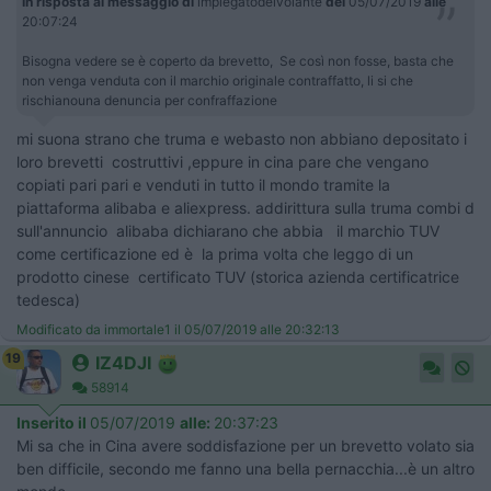
In risposta al messaggio di
impiegatodelvolante
del
05/07/2019
alle
20:07:24
Bisogna vedere se è coperto da brevetto, Se così non fosse, basta che
non venga venduta con il marchio originale contraffatto, li si che
rischianouna denuncia per confraffazione
mi suona strano che truma e webasto non abbiano depositato i
loro brevetti costruttivi ,eppure in cina pare che vengano
copiati pari pari e venduti in tutto il mondo tramite la
piattaforma alibaba e aliexpress. addirittura sulla truma combi d
sull'annuncio alibaba dichiarano che abbia il marchio TUV
come certificazione ed è la prima volta che leggo di un
prodotto cinese certificato TUV (storica azienda certificatrice
tedesca)
Modificato da immortale1 il 05/07/2019 alle 20:32:13
19
IZ4DJI
58914
Inserito il
05/07/2019
alle:
20:37:23
Mi sa che in Cina avere soddisfazione per un brevetto volato sia
ben difficile, secondo me fanno una bella pernacchia...è un altro