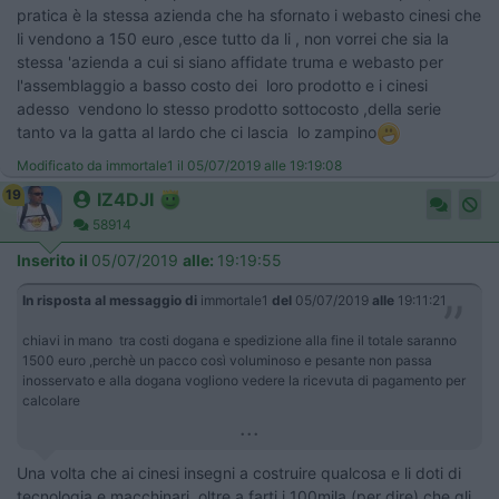
pratica è la stessa azienda che ha sfornato i webasto cinesi che
li vendono a 150 euro ,esce tutto da li , non vorrei che sia la
stessa 'azienda a cui si siano affidate truma e webasto per
l'assemblaggio a basso costo dei loro prodotto e i cinesi
adesso vendono lo stesso prodotto sottocosto ,della serie
tanto va la gatta al lardo che ci lascia lo zampino
Modificato da immortale1 il 05/07/2019 alle 19:19:08
19
IZ4DJI
58914
Inserito il
05/07/2019
alle:
19:19:55
In risposta al messaggio di
immortale1
del
05/07/2019
alle
19:11:21
chiavi in mano tra costi dogana e spedizione alla fine il totale saranno
1500 euro ,perchè un pacco così voluminoso e pesante non passa
inosservato e alla dogana vogliono vedere la ricevuta di pagamento per
calcolare
...
Una volta che ai cinesi insegni a costruire qualcosa e li doti di
tecnologia e macchinari, oltre a farti i 100mila (per dire) che gli