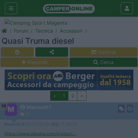
Forum
Tecnica
Accessori
Quasi Truma diesel
Galleria
Rispondi
Cerca
<
1
2
>
14
Marcus07
72
Inserito il
05/07/2019
alle:
17:56:21
https://www.alibaba.com/product...