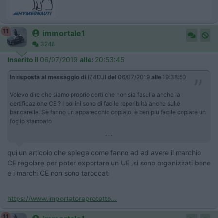
11
immortale1
3248
Inserito il
06/07/2019
alle:
20:53:45
In risposta al messaggio di
IZ4DJI
del
06/07/2019
alle
19:38:50
Volevo dire che siamo proprio certi che non sia fasulla anche la
certificazione CE ? I bollini sono di facile reperiblità anche sulle
bancarelle. Se fanno un apparecchio copiato, è ben piu facile copiare un
foglio stampato
...
quì un articolo che spiega come fanno ad ad avere il marchio
CE regolare per poter exportare un UE ,si sono organizzati bene
e i marchi CE non sono taroccati
https://www.importatoreprotetto...
11