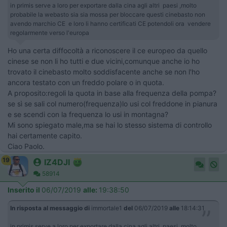
in primis serve a loro per exportare dalla cina agli altri paesi ,molto
probabile la webasto sia sia mossa per bloccare questi cinebasto non
avendo marchio CE e loro li hanno certificati CE potendoli ora vendere
regolarmente verso l'europa
Ho una certa diffocoltà a riconoscere il ce europeo da quello
cinese se non li ho tutti e due vicini,comunque anche io ho
trovato il cinebasto molto soddisfacente anche se non l'ho
ancora testato con un freddo polare o in quota.
A proposito:regoli la quota in base alla frequenza della pompa?
se sì se sali col numero(frequenza)lo usi col freddone in pianura
e se scendi con la frequenza lo usi in montagna?
Mi sono spiegato male,ma se hai lo stesso sistema di controllo
hai certamente capito.
Ciao Paolo.
19
IZ4DJI
58914
Inserito il
06/07/2019
alle:
19:38:50
In risposta al messaggio di
immortale1
del
06/07/2019
alle
18:14:31
in primis serve a loro per exportare dalla cina agli altri paesi ,molto