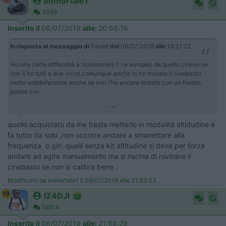
immortale1
3248
Inserito il
06/07/2019
alle:
20:56:16
In risposta al messaggio di
Paolol
del
06/07/2019
alle
19:31:22
Ho una certa diffocoltà a riconoscere il ce europeo da quello cinese se
non li ho tutti e due vicini,comunque anche io ho trovato il cinebasto
molto soddisfacente anche se non l'ho ancora testato con un freddo
polare o in
...
quello acquistato da me basta metterlo in modalità altidudine e
fa tutto da solo ,non occorre andare a smanettare alla
frequenza o giri. quelli senza kit altitudine si deve per forza
andare ad agire manualmente ma si rischia di rovinare il
cinebasto se non si calibra bene .
Modificato da immortale1 il 06/07/2019 alle 21:03:53
19
IZ4DJI
58914
Inserito il
06/07/2019
alle:
21:59:29