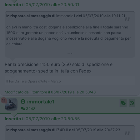
Inserito il
05/07/2019
alle:
20:50:01
In risposta al messaggio di
immortale1
del
05/07/2019
alle
19:11:21
chiavi in mano tra costi dogana e spedizione alla fine il totale saranno
1500 euro ,perchè un pacco così voluminoso e pesante non passa
inosservato e alla dogana vogliono vedere la ricevuta di pagamento per
calcolare
...
Per la precisione 1150 euro (250 solo di spedizione e
sdoganamento) spedita in Italia con Fedex
Il Fai Da Te a Opera d'Arte - Marco
Modificato da il tornitore il 05/07/2019 alle 20:53:48
11
immortale1
3248
Inserito il
05/07/2019
alle:
20:50:55
In risposta al messaggio di
IZ4DJI
del
05/07/2019
alle
20:37:23