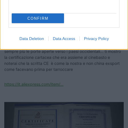
che in cina ci sono degli enti certificatori riconosciti in tutto il
mondo che quando un venditore lo ritiene conveniente perchè il
prodotto che si vende su larga scala va da questi enti che lo
CONFIRM
certificano effettuato prima dei dei test e se idoneo per quel
mercato lo certificano per la vendita in quel paese tipo per
l'europa CE ,per l'america FDA ecc... tra l'altro la cina ha messo
Data Deletion
Data Access
Privacy Policy
in piedi un accordo mondiale chiamato la via della seta che
grazie agli accordi che prevedono con altri paesi avranno
sempre più le porte aperte verso i paesi occidentali... ti mostro
la certificazione cartacea che era assieme al cinebasto e
noterai che la scritta CE è come la nostra e non china exsport
come facevano prima per tarroccare
https://it.aliexpress.com/item/...