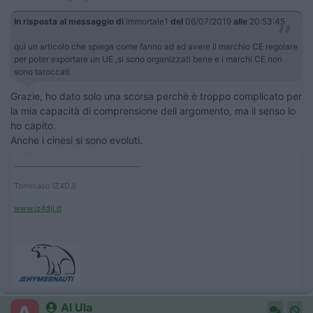
In risposta al messaggio di
immortale1
del
06/07/2019
alle
20:53:45
quì un articolo che spiega come fanno ad ad avere il marchio CE regolare
per poter exportare un UE ,si sono organizzati bene e i marchi CE non
sono taroccati
Grazie, ho dato solo una scorsa perchè è troppo complicato per
la mia capacità di comprensione dell argomento, ma il senso lo
ho capito.
Anche i cinesi si sono evoluti.
____________________________________
Tommaso IZ4DJI
www.iz4dji.it
Al Ula