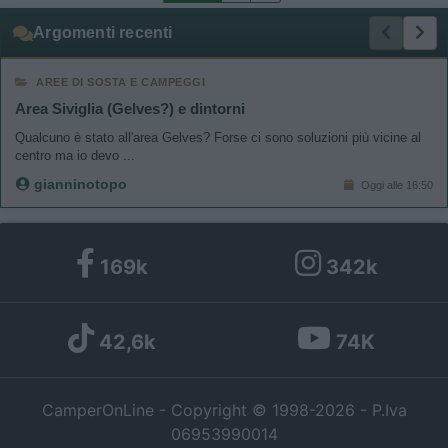
Argomenti recenti
AREE DI SOSTA E CAMPEGGI
Area Siviglia (Gelves?) e dintorni
Qualcuno è stato all'area Gelves? Forse ci sono soluzioni più vicine al
centro ma io devo ...
gianninotopo
Oggi alle 16:50
169k
342k
42,6k
74K
CamperOnLine - Copyright © 1998-2026 - P.Iva
06953990014