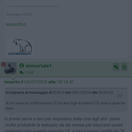
____________________________________
Tommaso IZ4DJI
www.iz4dji.it
11
immortale1
3248
Inserito il
06/07/2019
alle:
18:14:31
In risposta al messaggio di
IZ4DJI
del
06/07/2019
alle
16:24:33
A chi serve la certificazione CE ho due fogli di adesivi CE presi a qualche
fiera
in primis serve a loro per exportare dalla cina agli altri paesi
,molto probabile la webasto sia sia mossa per bloccare questi
cinebasto non avendo marchio CE e loro li hanno certificati CE