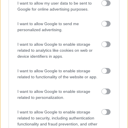
I want to allow my user data to be sent to
un alternatore da 180A che non ha problemi a dare alle batterie
Google for online advertising purposes.
tutto quello che chiedono.
Le condizioni della batteria sono molto importanti. 1 mese fa ho
I want to allow Google to send me
dovuto cambiarla perche' anche da scarica non assorbiva piu'
personalized advertising.
corrente e quindi aveva una capacita' molto bassa rispetto a
prima.
200W restano un buon compromesso anche di costo. Pero' io
I want to allow Google to enable storage
non ho il frigo a compressore quindi non ho idea di quanto
related to analytics like cookies on web or
incida sui consumi.
device identifiers in apps.
Andrea IW5CI
18
franco49tn
I want to allow Google to enable storage
10466
related to functionality of the website or app.
Inserito il
13/04/2017
alle:
16:41:37
I want to allow Google to enable storage
In risposta al messaggio di
yarighidone
del
13/04/2017
alle
15:42:24
related to personalization.
Grazie per le risposte. Non capisco se quello che dici te è un prodotto
simile a quello consigliato da Blessyou o sono due cose diverse... Hai
I want to allow Google to enable storage
messo su 3 pannelli da 100w? L'efoy deve è essere una figata ma costa
related to security, including authentication
un sacco,
functionality and fraud prevention, and other
...