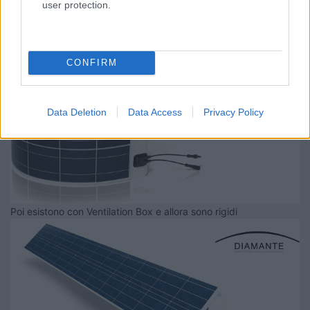
user protection.
No su mio ci sono 4 pannelli diamante 100+100+50+50
in acciaio inox senza vetro -calpestabili e flessibili
CONFIRM
Data Deletion
Data Access
Privacy Policy
Poi esistono con Ventilation Box e allora sono rigidi