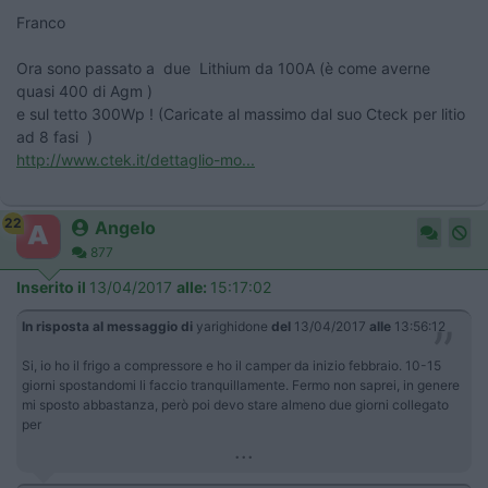
Franco
Ora sono passato a due Lithium da 100A (è come averne
quasi 400 di Agm )
e sul tetto 300Wp ! (Caricate al massimo dal suo Cteck per litio
ad 8 fasi )
http://www.ctek.it/dettaglio-mo...
22
Angelo
877
Inserito il
13/04/2017
alle:
15:17:02
In risposta al messaggio di
yarighidone
del
13/04/2017
alle
13:56:12
Si, io ho il frigo a compressore e ho il camper da inizio febbraio. 10-15
giorni spostandomi li faccio tranquillamente. Fermo non saprei, in genere
mi sposto abbastanza, però poi devo stare almeno due giorni collegato
per
...