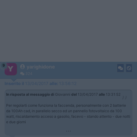
9
yarighidone
324
Inserito il
13/04/2017
alle:
13:56:12
In risposta al messaggio di
Giovanni
del
13/04/2017
alle
13:31:52
Per regolarti come funziona la faccenda, personalmente con 2 batterie
da 100Ah cad, in parallelo secco ed un pannello fotovoltaico da 100
watt, riscaldamento acceso a gasolio, facevo - stando attento - due notti
e due giorni
...