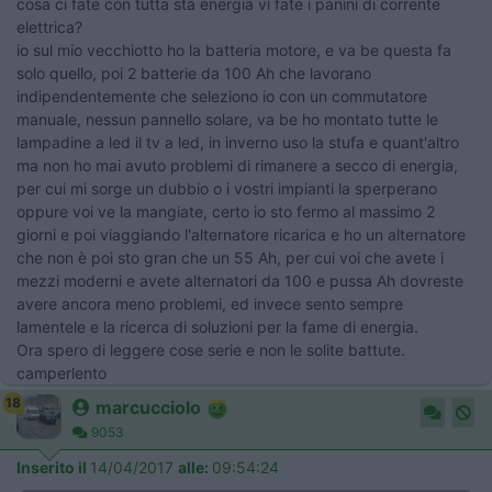
cosa ci fate con tutta sta energia vi fate i panini di corrente
elettrica?
io sul mio vecchiotto ho la batteria motore, e va be questa fa
solo quello, poi 2 batterie da 100 Ah che lavorano
indipendentemente che seleziono io con un commutatore
manuale, nessun pannello solare, va be ho montato tutte le
lampadine a led il tv a led, in inverno uso la stufa e quant'altro
ma non ho mai avuto problemi di rimanere a secco di energia,
per cui mi sorge un dubbio o i vostri impianti la sperperano
oppure voi ve la mangiate, certo io sto fermo al massimo 2
giorni e poi viaggiando l'alternatore ricarica e ho un alternatore
che non è poi sto gran che un 55 Ah, per cui voi che avete i
mezzi moderni e avete alternatori da 100 e pussa Ah dovreste
avere ancora meno problemi, ed invece sento sempre
lamentele e la ricerca di soluzioni per la fame di energia.
Ora spero di leggere cose serie e non le solite battute.
camperlento
18
marcucciolo
9053
Inserito il
14/04/2017
alle:
09:54:24