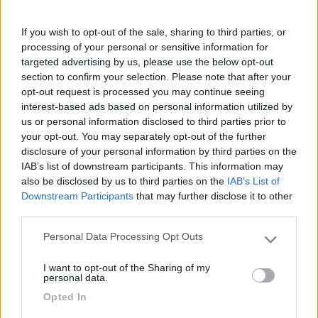
Franco
Modificato da franco49tn il 13/04/2017 alle 15:26:17
If you wish to opt-out of the sale, sharing to third parties, or
9
yarighidone
processing of your personal or sensitive information for
324
targeted advertising by us, please use the below opt-out
section to confirm your selection. Please note that after your
Inserito il
13/04/2017
alle:
15:42:24
opt-out request is processed you may continue seeing
interest-based ads based on personal information utilized by
In risposta al messaggio di
franco49tn
del
13/04/2017
alle
15:13:07
us or personal information disclosed to third parties prior to
L'errore è credere che il caricab/alimentatore del camper le CARICHI
your opt-out. You may separately opt-out of the further
completamente Non è vero ,se non in pochi casi Quando arrivano a 13,8
disclosure of your personal information by third parties on the
va in standBy e non le porta sicuramente al massimo Occorre un vero
IAB’s list of downstream participants. This information may
caricabatterie
also be disclosed by us to third parties on the
IAB’s List of
...
Downstream Participants
that may further disclose it to other
third parties.
Grazie per le risposte. Non capisco se quello che dici te è un
Personal Data Processing Opt Outs
Please note that this website/app uses one or more Google
prodotto simile a quello consigliato da Blessyou o sono due
services and may gather and store information including but
cose diverse...
I want to opt-out of the Sharing of my
not limited to your visit or usage behaviour. You may click to
personal data.
Hai messo su 3 pannelli da 100w?
grant or deny consent to Google and its third-party tags to
Opted In
use your data for below specified purposes in below Google
L'efoy deve è essere una figata ma costa un sacco, chissà in
consent section.