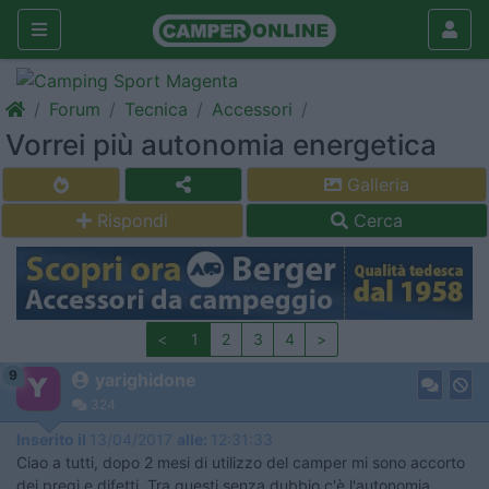
Forum
Tecnica
Accessori
Vorrei più autonomia energetica
Galleria
Rispondi
Cerca
<
1
2
3
4
>
9
yarighidone
324
Inserito il
13/04/2017
alle:
12:31:33
Ciao a tutti, dopo 2 mesi di utilizzo del camper mi sono accorto
dei pregi e difetti. Tra questi senza dubbio c'è l'autonomia