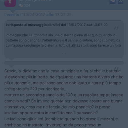
324
Inserito il
13/04/2017
alle:
13:23:25
In risposta al messaggio di
iw5ci
del
13/04/2017
alle
13:03:29
immagina che l'autonomia sia una cisterna piena di acqua (quando le
batterie sono cariche), l'alternatore e il pannello solare, sono rubinetti da
cui l'acqua raggiunge la cisterna, tutti gli utilizzatori, sono invece un foro
...
Grazie, si diciamo che la cosa principale è far si che le batterie
si carichino più in fretta. se aggiungo una batteria è vero che ho
più autonomia, ma poi sono anche obbligato a stare più tempo
collegato alla 220 per ricaricarle...
mettere un secondo pannello da 100 e un regolare mppt invece
come la vedi? Se invece questa non dovesse essere una buona
alternativa, cosa me ne faccio del mio pannello? lo posso
lasciare oppure entra in conflitto con il panasonic?
Le luci sono già a led (cambiate quando ho preso il mezzo) e
anche se ho montato l'inverter, ho da poco preso un