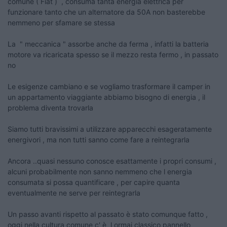
comune ( Fiat ) , consuma tanta energia elettrica per
funzionare tanto che un alternatore da 50A non basterebbe
nemmeno per sfamare se stessa
La " meccanica " assorbe anche da ferma , infatti la batteria
motore va ricaricata spesso se il mezzo resta fermo , in passato
no
Le esigenze cambiano e se vogliamo trasformare il camper in
un appartamento viaggiante abbiamo bisogno di energia , il
problema diventa trovarla
Siamo tutti bravissimi a utilizzare apparecchi esageratamente
energivori , ma non tutti sanno come fare a reintegrarla
Ancora ..quasi nessuno conosce esattamente i propri consumi ,
alcuni probabilmente non sanno nemmeno che l energia
consumata si possa quantificare , per capire quanta
eventualmente ne serve per reintegrarla
Un passo avanti rispetto al passato è stato comunque fatto ,
oggi nella cultura comune c' è l ormai classico pannello