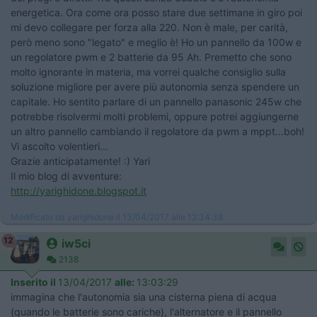
energetica. Ora come ora posso stare due settimane in giro poi
mi devo collegare per forza alla 220. Non è male, per carità,
però meno sono "legato" e meglio è! Ho un pannello da 100w e
un regolatore pwm e 2 batterie da 95 Ah. Premetto che sono
molto ignorante in materia, ma vorrei qualche consiglio sulla
soluzione migliore per avere più autonomia senza spendere un
capitale. Ho sentito parlare di un pannello panasonic 245w che
potrebbe risolvermi molti problemi, oppure potrei aggiungerne
un altro pannello cambiando il regolatore da pwm a mppt...boh!
Vi ascolto volentieri...
Grazie anticipatamente! :) Yari
Il mio blog di avventure:
http://yarighidone.blogspot.it
Modificato da yarighidone il 13/04/2017 alle 12:34:38
12
iw5ci
2138
Inserito il
13/04/2017
alle:
13:03:29
immagina che l'autonomia sia una cisterna piena di acqua
(quando le batterie sono cariche), l'alternatore e il pannello