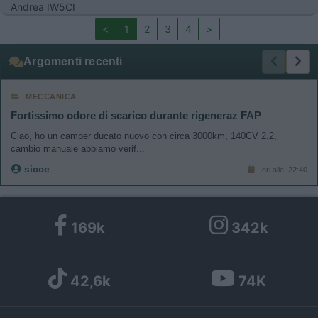
Andrea IW5CI
<
1
2
3
4
>
Argomenti recenti
MECCANICA
Fortissimo odore di scarico durante rigeneraz FAP
Ciao, ho un camper ducato nuovo con circa 3000km, 140CV 2.2,
cambio manuale abbiamo verif...
sicce
Ieri alle: 22:40
169k
342k
42,6k
74K