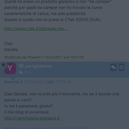
Quindi ho preso un prodotto generico e non "da camper"
perché per quelli da camper non ho trovato le curve
caratteristiche di carica, ma solo pubblicità.
Questo è quello che ho preso io CTek D250S DUAL:
http://www.ctek.it/dettaglio-mo...
Ciao
Davide
Modificato da Phaserit il 13/04/2017 alle 16:51:05
9
yarighidone
324
Inserito il
13/04/2017
alle:
17:19:29
Ciao Davide, non ricordo più il nickname, ma sei il davide che
penso io vero?
tu hai il panasonic giusto?
Il mio blog di avventure:
http://yarighidone.blogspot.it
Modificato da yarighidone il 13/04/2017 alle 17:19:59