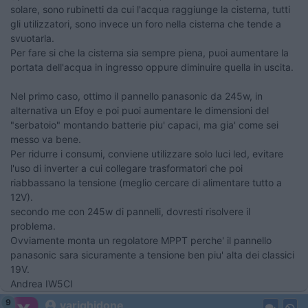
solare, sono rubinetti da cui l'acqua raggiunge la cisterna, tutti
gli utilizzatori, sono invece un foro nella cisterna che tende a
svuotarla.
Per fare si che la cisterna sia sempre piena, puoi aumentare la
portata dell'acqua in ingresso oppure diminuire quella in uscita.
Nel primo caso, ottimo il pannello panasonic da 245w, in
alternativa un Efoy e poi puoi aumentare le dimensioni del
"serbatoio" montando batterie piu' capaci, ma gia' come sei
messo va bene.
Per ridurre i consumi, conviene utilizzare solo luci led, evitare
l'uso di inverter a cui collegare trasformatori che poi
riabbassano la tensione (meglio cercare di alimentare tutto a
12V).
secondo me con 245w di pannelli, dovresti risolvere il
problema.
Ovviamente monta un regolatore MPPT perche' il pannello
panasonic sara sicuramente a tensione ben piu' alta dei classici
19V.
Andrea IW5CI
9
yarighidone