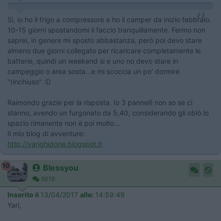
Si, io ho il frigo a compressore e ho il camper da inizio febbraio.
10-15 giorni spostandomi li faccio tranquillamente. Fermo non
saprei, in genere mi sposto abbastanza, però poi devo stare
almeno due giorni collegato per ricaricare completamente le
batterie, quindi un weekend si e uno no devo stare in
campeggio o area sosta...e mi scoccia un po' dormire
"rinchiuso" :D
Raimondo grazie per la risposta. Io 3 pannelli non so se ci
stanno, avendo un furgonato da 5,40, considerando gli oblò lo
spazio rimanente non è poi molto...
Il mio blog di avventure:
http://yarighidone.blogspot.it
10
Blessyou
5016
Inserito il
13/04/2017
alle:
14:59:49
Yari,