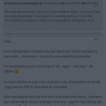
In risposta al messaggio di
camperlento
del
14/04/2017
alle
09:14:54
Ora so di attirarmi le ire, ma non fa nulla chiedo lo stesso, ma cosa ci fate
con tutta sta energia vi fate i panini di corrente elettrica? io sul mio
vecchiotto ho la batteria motore, e va be questa fa solo quello, poi 2
...
Ciao ,
che il camperista moderno sia più sprecone che in passato è
una realtà , ma anche i mezzi lo sono rispetto al passato
Ieri bastavano mezzi da 5 max 6 mt , oggi " servono " da
7/8mt
Le meccaniche di una volta avevano una cinquantina di cavalli
..oggi anche 200 è diventata la normalità
Una meccanica vecchia non aveva alcuna elettronica , pertanto
non consumava alcuna energia elettrica , oggi la meccanica più