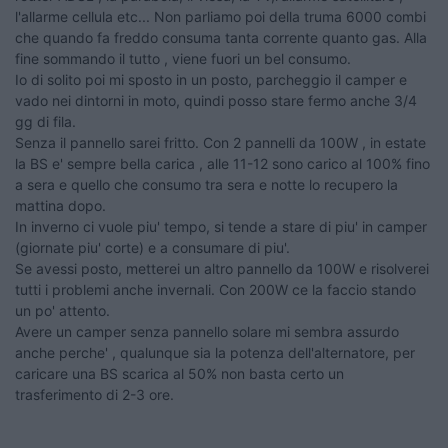
l'allarme cellula etc... Non parliamo poi della truma 6000 combi
che quando fa freddo consuma tanta corrente quanto gas. Alla
fine sommando il tutto , viene fuori un bel consumo.
Io di solito poi mi sposto in un posto, parcheggio il camper e
vado nei dintorni in moto, quindi posso stare fermo anche 3/4
gg di fila.
Senza il pannello sarei fritto. Con 2 pannelli da 100W , in estate
la BS e' sempre bella carica , alle 11-12 sono carico al 100% fino
a sera e quello che consumo tra sera e notte lo recupero la
mattina dopo.
In inverno ci vuole piu' tempo, si tende a stare di piu' in camper
(giornate piu' corte) e a consumare di piu'.
Se avessi posto, metterei un altro pannello da 100W e risolverei
tutti i problemi anche invernali. Con 200W ce la faccio stando
un po' attento.
Avere un camper senza pannello solare mi sembra assurdo
anche perche' , qualunque sia la potenza dell'alternatore, per
caricare una BS scarica al 50% non basta certo un
trasferimento di 2-3 ore.