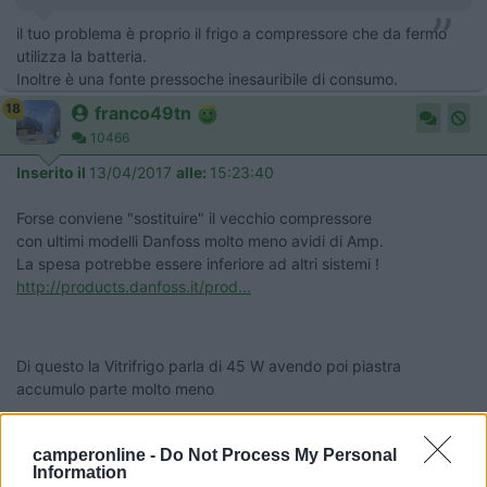
il tuo problema è proprio il frigo a compressore che da fermo
utilizza la batteria.
Inoltre è una fonte pressoche inesauribile di consumo.
18
franco49tn
10466
Inserito il
13/04/2017
alle:
15:23:40
Forse conviene "sostituire" il vecchio compressore
con ultimi modelli Danfoss molto meno avidi di Amp.
La spesa potrebbe essere inferiore ad altri sistemi !
http://products.danfoss.it/prod...
Di questo la Vitrifrigo parla di 45 W avendo poi piastra
accumulo parte molto meno
http://www.vitrifrigo.com/it/it...
camperonline -
Do Not Process My Personal
Information