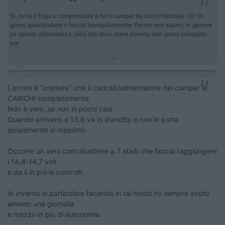
Si, io ho il frigo a compressore e ho il camper da inizio febbraio. 10-15
giorni spostandomi li faccio tranquillamente. Fermo non saprei, in genere
mi sposto abbastanza, però poi devo stare almeno due giorni collegato
per
...
L'errore è "credere" che il caricab/alimentatore del camper le
CARICHI completamente
Non è vero ,se non in pochi casi
Quando arrivano a 13,8 va in standBy e non le porta
sicuramente al massimo
Occorre un vero caricabatterie a 7 stadi che faccia raggiungere
i 14,4-14,7 volt
e da lì in poi le controlli.
In inverno in particolare facendo in tal modo ho sempre avuto
almeno una giornata
e mezzo in più di autonomia.