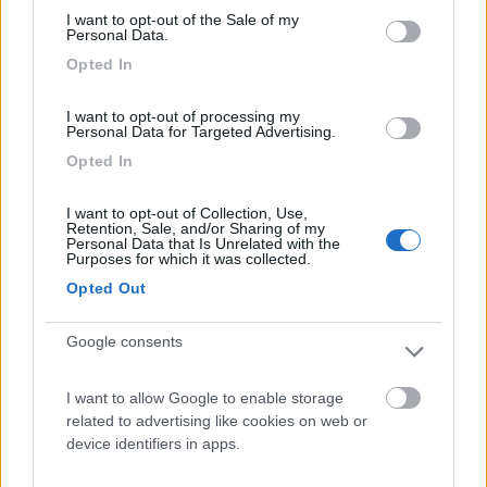
futuro...
I want to opt-out of the Sale of my
Personal Data.
Si, è vero il frigo ciuccia però penso di avere un po' di margine
Opted In
di miglioramento nell'autonomia...
Il mio blog di avventure:
I want to opt-out of processing my
http://yarighidone.blogspot.it
Personal Data for Targeted Advertising.
Opted In
12
iw5ci
2138
I want to opt-out of Collection, Use,
Retention, Sale, and/or Sharing of my
Inserito il
13/04/2017
alle:
15:54:08
Personal Data that Is Unrelated with the
Io vado con 2 pannelli da 100W e una batteria da 100AH.
Purposes for which it was collected.
Ho un camper piuttosto accessoriato con viesa, inverter 1KW ,
Opted Out
decoder sat, vari caricabatterie, e a complicare le cose sono
anche radioamatore quindi con apparato radio sempre acceso.
Google consents
In estate, anche se la sera ho esagerato un po' a consumi,
all'ora di pranzo i pannelli hanno gia' riportato la BS al massimo
(e a quel punto caricano anche la BM), in inverno ovviamente la
I want to allow Google to enable storage
stufa consuma parecchio, ma se la giornata e' soleggiata,
related to advertising like cookies on web or
riesco a recuperare la carica (ma la sera devo essere stato
device identifiers in apps.
attento ai consumi della TV.
Certamente se mi muovo le batterie si caricano molto prima. Ho