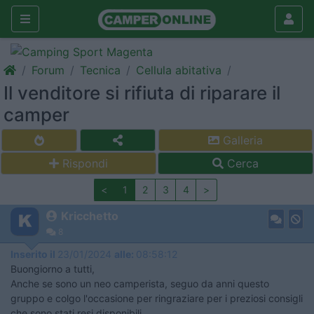
Forum
Tecnica
Cellula abitativa
Il venditore si rifiuta di riparare il
camper
Galleria
Rispondi
Cerca
<
1
2
3
4
>
Kricchetto
8
Inserito il
23/01/2024
alle:
08:58:12
Buongiorno a tutti,
Anche se sono un neo camperista, seguo da anni questo
gruppo e colgo l'occasione per ringraziare per i preziosi consigli
che sono stati resi disponibili.