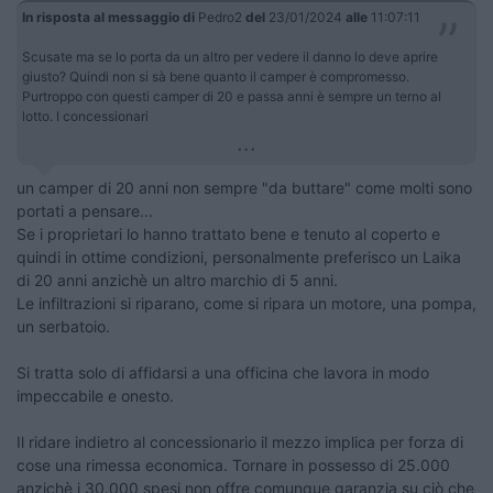
In risposta al messaggio di
Pedro2
del
23/01/2024
alle
11:07:11
Scusate ma se lo porta da un altro per vedere il danno lo deve aprire
giusto? Quindi non si sà bene quanto il camper è compromesso.
Purtroppo con questi camper di 20 e passa anni è sempre un terno al
lotto. I concessionari
...
un camper di 20 anni non sempre "da buttare" come molti sono
portati a pensare...
Se i proprietari lo hanno trattato bene e tenuto al coperto e
quindi in ottime condizioni, personalmente preferisco un Laika
di 20 anni anzichè un altro marchio di 5 anni.
Le infiltrazioni si riparano, come si ripara un motore, una pompa,
un serbatoio.
Si tratta solo di affidarsi a una officina che lavora in modo
impeccabile e onesto.
Il ridare indietro al concessionario il mezzo implica per forza di
cose una rimessa economica. Tornare in possesso di 25.000
anzichè i 30.000 spesi non offre comunque garanzia su ciò che