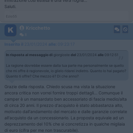
infiltrazione cosi estesa è una vera rogna...
Saluti.
Ezio55
Kricchetto
8
Inserito il
23/01/2024
alle:
09:23:17
In risposta al messaggio di
giorgioste
del
23/01/2024
alle
09:12:51
La ragione dovrebbe essere dalla tua parte ma personalmente se quello
che mi offre è ragionevole, io glielo ridarei indietro. Quanto lo hai pagato?
Quanto ti offre? Che mezzo è? Di che anno?
Grazie della risposta. Chiedo scusa ma vista la situazione
ancora critica non vorrei fornire troppi dettagli... Comunque il
camper è un mansardato ben accessoriato di fascia medio/alta
di circa 20 anni. Il prezzo d'acquisto è stato abbastanza alto,
motivato dall'andamento del mercato e dalle garanzie correlate
all'acquisto da un concessionario. La proposta equivale ad un
deprezzamento del 10% che si concretizza in qualche migliaia
di euro (cifra per me non trascurabile).