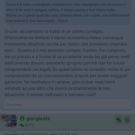
Come ti è stato consigliato, restituiscilo, non impegolarti con avvocati o
altro, ti fai solo il sangue cattivo, il tempo passa e non risolvi nulla...
Anche se ci perdi qualche cosa almeno rientri con i soldi, una infiltrazione
cosi estesa è una vera rogna... Saluti.
Grazie, sicuramente si tratta di un ottimo consiglio.
Effettivamente limiterei il danno economico.Resto comunque
fortemente dibattuto anche per motivi che possiamo chiamare
etici... Questo è il mio secondo camper. Il primo l'ho comprato
da un privato e a fronte di un problema simile ho già perso molti
soldi avendo dovuto svenderlo (proprio perchè non ho voluto
intraprendere vie legali).Su quest'ultimo ho investito molto di più
comprandolo da un concessionario proprio per avere maggiori
garanzie. Se restituisco il camper, giro di due mesi verrà
venduto ad una altro che rivivrà probabilmente la mia
situazione. Il mondo dell'usato è davvero così?
Cricchetto
10
giorgioste
5072
Inserito il
23/01/2024
alle:
09:56:29