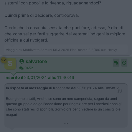
sistemi "con poco" e lo rivenda, riguadagnandoci?
Quindi prima di decidere, controprova.
Credo che la cosa più sensata che puoi fare, adesso, è dire di
che zona sei per farti suggerire dai veterani indigeni la migliore
officina a cui rivolgerti.
Viaggio su Mobilvetta Admiral K6.3 2025 Fiat Ducato 2.2/180 aut. Heavy
22
salvatore
9452
Inserito il
23/01/2024
alle:
11:40:46
In risposta al messaggio di
Kricchetto
del
23/01/2024
alle
08:58:12
Buongiorno a tutti, Anche se sono un neo camperista, seguo da anni
questo gruppo e colgo l'occasione per ringraziare per i preziosi consigli
che sono stati resi disponibili. Scrivo ora per chiedere io un consiglio e
magari
...