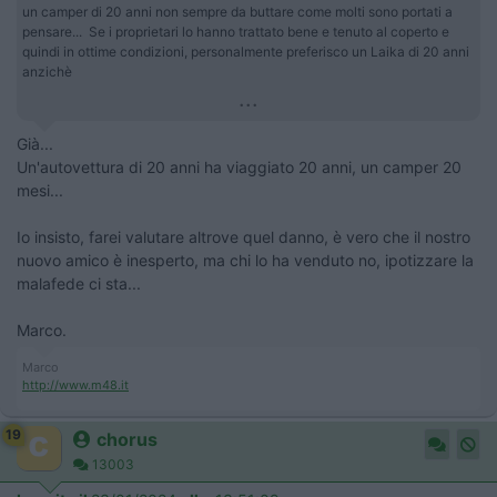
un camper di 20 anni non sempre da buttare come molti sono portati a
pensare... Se i proprietari lo hanno trattato bene e tenuto al coperto e
quindi in ottime condizioni, personalmente preferisco un Laika di 20 anni
anzichè
...
Già...
Un'autovettura di 20 anni ha viaggiato 20 anni, un camper 20
mesi...
Io insisto, farei valutare altrove quel danno, è vero che il nostro
nuovo amico è inesperto, ma chi lo ha venduto no, ipotizzare la
malafede ci sta...
Marco.
Marco
http://www.m48.it
19
chorus
13003