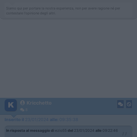
Siamo qui per portare la nostra esperienza, non per avere ragione né per
contestare l'opinione degli altri.
Kricchetto
8
Inserito il
23/01/2024
alle:
09:35:38
In risposta al messaggio di
ezio55
del
23/01/2024
alle
09:22:46