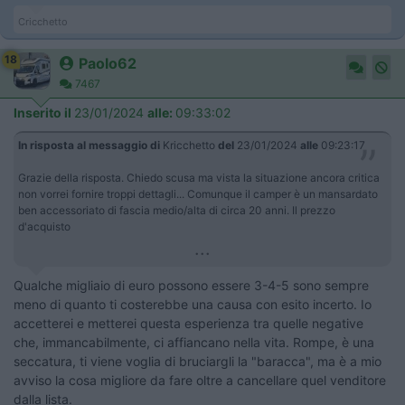
Cricchetto
18
Paolo62
7467
Inserito il
23/01/2024
alle:
09:33:02
In risposta al messaggio di
Kricchetto
del
23/01/2024
alle
09:23:17
Grazie della risposta. Chiedo scusa ma vista la situazione ancora critica
non vorrei fornire troppi dettagli... Comunque il camper è un mansardato
ben accessoriato di fascia medio/alta di circa 20 anni. Il prezzo
d'acquisto
...
Qualche migliaio di euro possono essere 3-4-5 sono sempre
meno di quanto ti costerebbe una causa con esito incerto. Io
accetterei e metterei questa esperienza tra quelle negative
che, immancabilmente, ci affiancano nella vita. Rompe, è una
seccatura, ti viene voglia di bruciargli la "baracca", ma è a mio
avviso la cosa migliore da fare oltre a cancellare quel venditore
dalla lista.