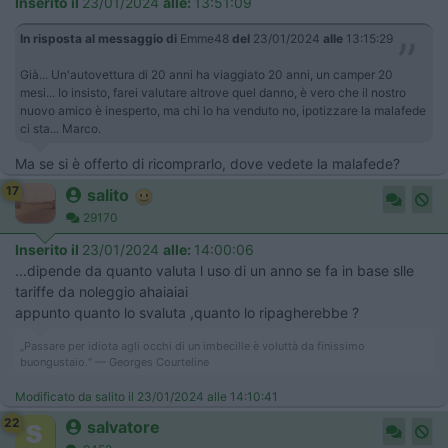
Inserito il
23/01/2024
alle:
13:51:09
In risposta al messaggio di
Emme48
del
23/01/2024
alle
13:15:29
Già... Un'autovettura di 20 anni ha viaggiato 20 anni, un camper 20
mesi... Io insisto, farei valutare altrove quel danno, è vero che il nostro
nuovo amico è inesperto, ma chi lo ha venduto no, ipotizzare la malafede
ci sta... Marco.
Ma se si è offerto di ricomprarlo, dove vedete la malafede?
17
salito
29170
Inserito il
23/01/2024
alle:
14:00:06
...dipende da quanto valuta l uso di un anno se fa in base slle
tariffe da noleggio ahaiaiai
appunto quanto lo svaluta ,quanto lo ripagherebbe ?
„Passare per idiota agli occhi di un imbecille è voluttà da finissimo
buongustaio.“ — Georges Courteline
Modificato da salito il 23/01/2024 alle 14:10:41
22
salvatore