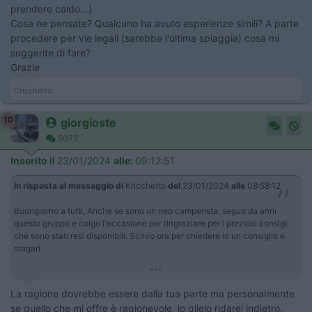
prendere caldo...)
Cosa ne pensate? Qualcuno ha avuto esperienze simili? A parte
procedere per vie legali (sarebbe l'ultima spiaggia) cosa mi
suggerite di fare?
Grazie
Cricchetto
10
giorgioste
5072
Inserito il
23/01/2024
alle:
09:12:51
In risposta al messaggio di
Kricchetto
del
23/01/2024
alle
08:58:12
Buongiorno a tutti, Anche se sono un neo camperista, seguo da anni
questo gruppo e colgo l'occasione per ringraziare per i preziosi consigli
che sono stati resi disponibili. Scrivo ora per chiedere io un consiglio e
magari
...
La ragione dovrebbe essere dalla tua parte ma personalmente
se quello che mi offre è ragionevole, io glielo ridarei indietro.