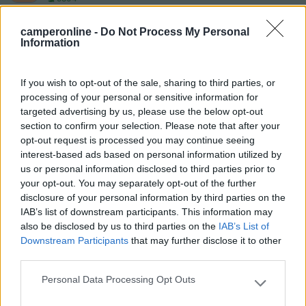
Inserito il
23/01/2024
alle:
10:25:42
camperonline -
Do Not Process My Personal
Per quanto riguarda le riparazioni fatte dal " venditore " per
Information
esperienza personale nutro sempre forti dubbi in quanto son
fatte, per la maggiora, in assoluta economia, quindi mal fatte.
Pertanto se decidi ti tenerlo e non avere noie sul riparato o il
If you wish to opt-out of the sale, sharing to third parties, or
venditore ti concede di fare la riparazione presso un tuo
processing of your personal or sensitive information for
riparatore di fiducia o sotto la tua supervisione, oppure lascia
targeted advertising by us, please use the below opt-out
perdere ridai il mezzo e riprendi i soldi. Considera in oltre che
section to confirm your selection. Please note that after your
se non si conosce l'entità del danno ( sembra grave ) la spesa
opt-out request is processed you may continue seeing
per la riparazione a tuo carico puo essere anche alta e non
interest-based ads based on personal information utilized by
viene poi compensata dal valore del mezzo.
us or personal information disclosed to third parties prior to
NB ottimo consiglio evita i mangia soldi degli avvocati
your opt-out. You may separately opt-out of the further
Modificato da Rascal il 23/01/2024 alle 10:34:09
disclosure of your personal information by third parties on the
IAB’s list of downstream participants. This information may
22
Laikone
also be disclosed by us to third parties on the
IAB’s List of
20539
Downstream Participants
that may further disclose it to other
Inserito il
23/01/2024
alle:
10:27:44
third parties.
la parola infiltrazione vuol dire tutto e niente...
Personal Data Processing Opt Outs
Cosa intendi?
Please note that this website/app uses one or more Google
services and may gather and store information including but