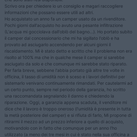
Scrivo ora per chiedere io un consiglio e magari raccogliere
informazioni che possano essere utili ad altri.
Ho acquistato un anno fa un camper usato da un rivenditore.
Pochi giorni dall'acquisto ho avuto una pesante infiltrazione
(L'acqua mi gocciolava dall'oblò del bagno...). Ho portato subito
il camper dal concessionario che mi ha sigillato l'oblò e ha
provato ad asciugarlo accendendo per alcuni giorni il
riscaldamento. Mi è stato detto e scritto che il problema non era
risolto al 100% ma che in qualche mese il camper si sarebbe
asciugato da solo e che comunque mi sarebbe stato riparato.
Per farla breve, sebbene l'abbia portato già altre tre volte in
officina, il tasso di umidità non è sceso e i lavori definitivi per
sistemarlo venivano continuamente rimandati. Per cautelarmi ad
un certo punto, sempre nel periodo della garanzia, ho scritto
una raccomandata segnalando il danno e chiedendo la
riparazione. Oggi, a garanzia appena scaduta, il venditore mi
dice che il lavoro è troppo oneroso (l'umidità è presente in tutta
la metà posteriore del camper) e si rifiuta di farlo, Mi propone di
ritirarmi il mezzo ad un prezzo inferiore a quello di acquisto,
motivandolo con in fatto che comunque per un anno l'ho
utilizzato (a meno dei tre mesi in cui è stato nella sua officina a