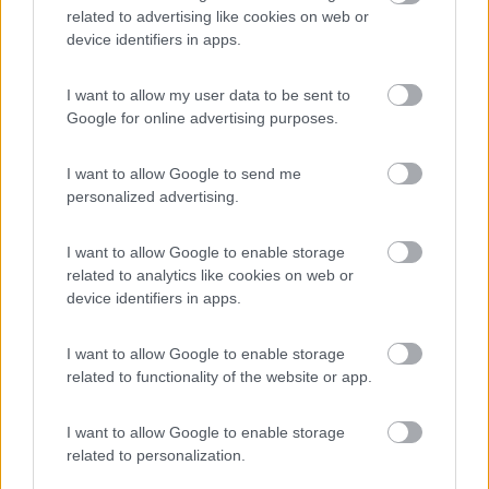
4000 euro sono tanti, se ne fanno di lavori dove il 90% è solo
related to advertising like cookies on web or
manodopera.
device identifiers in apps.
Se tu fossi di Bologna ti potrei consigliare Alessandro di
"Arcadia Garage"...
I want to allow my user data to be sent to
Google for online advertising purposes.
Marco.
I want to allow Google to send me
Marco
http://www.m48.it
personalized advertising.
Modificato da Emme48 il 23/01/2024 alle 10:51:20
I want to allow Google to enable storage
Pedro2
related to analytics like cookies on web or
device identifiers in apps.
3923
Inserito il
23/01/2024
alle:
11:07:11
I want to allow Google to enable storage
Scusate ma se lo porta da un altro per vedere il danno lo deve
related to functionality of the website or app.
aprire giusto? Quindi non si sà bene quanto il camper è
compromesso. Purtroppo con questi camper di 20 e passa anni
è sempre un terno al lotto. I concessionari se ne liberano
I want to allow Google to enable storage
mettendo un pò di sigillante in modo che x un anno se la
related to personalization.
cavano e poi sono cavoli tuoi. Io me ne libererei al più presto e