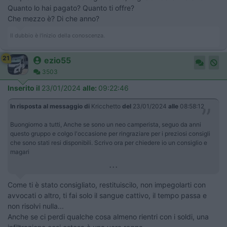
Quanto lo hai pagato? Quanto ti offre?
Che mezzo è? Di che anno?
Il dubbio è l'inizio della conoscenza.
21
ezio55
3503
Inserito il
23/01/2024
alle:
09:22:46
In risposta al messaggio di
Kricchetto
del
23/01/2024
alle
08:58:12
Buongiorno a tutti, Anche se sono un neo camperista, seguo da anni
questo gruppo e colgo l'occasione per ringraziare per i preziosi consigli
che sono stati resi disponibili. Scrivo ora per chiedere io un consiglio e
magari
...
Come ti è stato consigliato, restituiscilo, non impegolarti con
avvocati o altro, ti fai solo il sangue cattivo, il tempo passa e
non risolvi nulla...
Anche se ci perdi qualche cosa almeno rientri con i soldi, una