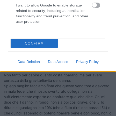
per il prossimo visto che già hai avuto questa esperienza 2
I want to allow Google to enable storage
volte prenderai maggiori precauzioni. Non sei ne il primo e ne
related to security, including authentication
l'ultimo a trovarti in questa situazione, lo so che non dà sollievo
functionality and fraud prevention, and other
all'amarezza.
user protection.
Modificato da Pedro2 il 23/01/2024 alle 11:13:51
16
mimmo69
5188
CONFIRM
Inserito il
23/01/2024
alle:
11:37:44
Premesso che i "dubbi" non mi sono mai piaciuti e quindi anche
io mi unisco al coro del "rendilo perdi e sorridi", non
Data Deletion
Data Access
Privacy Policy
sottovaluterei anche l'analisi (già suggerita) da parte di altra
officina, preferibilmente della "casa madre".
Non tanto per capire quanto costa ripararlo, ma per avere
certezza della gravità/lievità del danno.
Spiego meglio: facciamo finta che questo venditore è davvero
in mala fede, che il nostro sventurato collega non sia
sufficientemente esperto da confutare quel che dice. Chi mi
dice che il danno, in fondo, non sia poi così grave, che lui lo
ritira e ci guadagna 'sto 10% (che a fiuto direi che passa i 5k) e
che quindi, sapendo di poterlo riparare bene e con poco, non lo