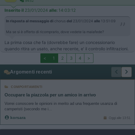
9452
Inserito il
23/01/2024
alle:
14:03:12
In risposta al messaggio di
chorus
del
23/01/2024
alle
13:51:09
Ma se si è offerto di ricomprarlo, dove vedete la malafede?
La prima cosa che fa (dovrebbe fare) un concessionario
quando ritira un usato, anche recente, e' il controllo infiltrazioni.
<
1
2
3
4
>
Argomenti recenti
COMPORTAMENTI
Occupare la piazzola per un amico in arrivo
Vorrei conoscere le opinioni in merito ad una frequente usanza di
camperisti (secondo me i...
korsara
Oggi alle 13:51