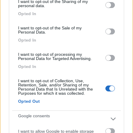
I want to opt-out of the Sharing of my
La parete è MARCIA o si è solo bagnata ed è in via di
not limited to your visit or usage behaviour. You may click to
personal data.
asciugatura?
grant or deny consent to Google and its third-party tags to
Opted In
use your data for below specified purposes in below Google
Se non sei in grado di giudicare il lavoro da fare, porta il mezzo
consent section.
da un altro conce e chiedi quanto ti chiede per la riparazione e
I want to opt-out of the Sale of my
Personal Data.
cosa ci sarebbe da fare, dopo tutto, se restituisci ci rimetti soldi
comunque, tantovale spenderli per una riparazione, ma di certo
Opted In
NON da chi te lo ha venduto.
I want to opt-out of processing my
PS: evita gli avvocati...
Personal Data for Targeted Advertising.
Opted In
L'iperlessia e l'analfabetismo funzionale sono una piaga sociale
20
Emme48
I want to opt-out of Collection, Use,
Retention, Sale, and/or Sharing of my
25035
Personal Data that Is Unrelated with the
Purposes for which it was collected.
Inserito il
23/01/2024
alle:
10:50:29
Opted Out
Se ci devi rimettere 4000 euro vai da un'altra parte e senti se
con 4000 euro te lo rimettono a posto con garanzia.
Magari offri al venditore attuale la possibilità di... "contribuire"
Google consents
alla cosa in qualche modo.
I want to allow Google to enable storage