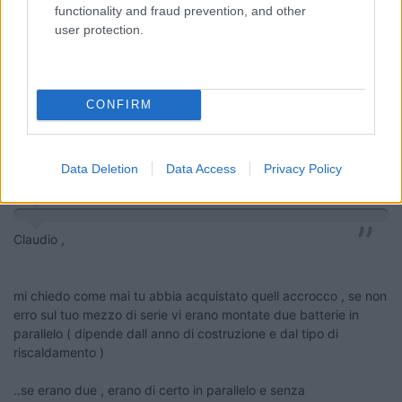
functionality and fraud prevention, and other
9053
user protection.
Inserito il
07/03/2017
alle:
17:51:32
In risposta al messaggio di
clacal
del
07/03/2017
alle
14:24:14
CONFIRM
Ottimo thread, molto esplicativo e chiarissimo. Possiedo il Deviatore
Batterie della MCR che utilizzo solo in parallelo secco, non lo tolgo
perché se dovessi rilevare un'anomalia alle batterie sono sempre nelle
condizioni
Data Deletion
Data Access
Privacy Policy
...
Claudio ,
mi chiedo come mai tu abbia acquistato quell accrocco , se non
erro sul tuo mezzo di serie vi erano montate due batterie in
parallelo ( dipende dall anno di costruzione e dal tipo di
riscaldamento )
..se erano due , erano di certo in parallelo e senza