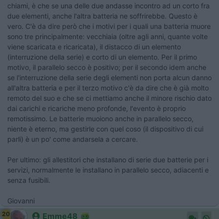
chiami, è che se una delle due andasse incontro ad un corto fra
due elementi, anche l'altra batteria ne soffrirebbe. Questo è
vero. C'è da dire però che i motivi per i quali una batteria muore
sono tre principalmente: vecchiaia (oltre agli anni, quante volte
viene scaricata e ricaricata), il distacco di un elemento
(interruzione della serie) e corto di un elemento. Per il primo
motivo, il parallelo secco è positivo; per il secondo idem anche
se l'interruzione della serie degli elementi non porta alcun danno
all'altra batteria e per il terzo motivo c'è da dire che è già molto
remoto del suo e che se ci mettiamo anche il minore rischio dato
dai carichi e ricariche meno profonde, l'evento è proprio
remotissimo. Le batterie muoiono anche in parallelo secco,
niente è eterno, ma gestirle con quel coso (il dispositivo di cui
parli) è un po' come andarsela a cercare.
Per ultimo: gli allestitori che installano di serie due batterie per i
servizi, normalmente le installano in parallelo secco, adiacenti e
senza fusibili.
Giovanni
20
Emme48