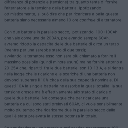
differenza di potenziale (tensione) tra quanto tenta di fornire
l'alternatore e la tensione della batteria. Ipotizzando
ottimisticamente, si può dire che per ricaricare a palla questa
batteria siano necessarie almeno 10 ore
continue
di alternatore.
Con due batterie in parallelo secco, ipotizzando 100+100Ah
che vale come una da 200Ah, prelevando sempre 60Ah,
avremo ridotto la capacità delle due batterie di circa un terzo
(mentre per una sarebbe stato di due terzi);
avviando l'alternatore esso non sarà più chiamato a fornire il
massimo possibile (quindi minore usura) ma ne fornirà attorno a
20-25A che, ripartiti fra le due batterie, son 10-13 A, e si rientra
nella legge che le ricariche e le scariche di una batteria non
devonoi superare il 10% circa della sua capacità nominale. Di
questi 10A la singola batteria ne assorbe la quasi totalità, la sua
tensione cresce ma è effettivamente allo stato di carica di
quelle due batterie. Ne consegue che per ricaricare una
batteria da cui sono stati prelevati 60Ah, ci vuole sensibilmente
molto più tempo che ricaricarne due in parallelo secco dalle
quali è stata prelevata la stessa potenza in totale.
Se per ricaricare una batteria quasi scarica occorressero 100