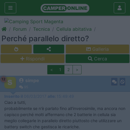
Forum
Tecnica
Cellula abitativa
Perché parallelo diretto?
Galleria
Rispondi
Cerca
<
1
2
>
12
simpe
95
Inserito il
06/03/2017
alle:
15:49:49
Ciao a tutti,
probabilmente se n'è parlato fino all'inverosimile, ma ancora non
capisco perché molti affermano che 2 batterie in cellula sia
meglio collegarle in parallelo diretto piuttosto che utilizzare un
battery switch che gestisca le ricariche.