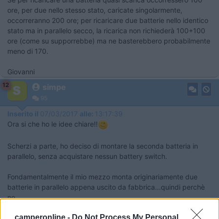
ore, per due nello stesso stato, caricate singolarmente,
occorreranno 200 ore; per ricaricare due batterie nello identico
stato ma in parallelo secco, la ricarica non richiederà 100+100
ore (come su supporrebbe) ma ne basterebbero probabilmente
meno di 170.
Giovanni
12
simpe
95
Inserito il
07/03/2017
alle:
13:17:39
Ora si che ho le idee chiare!!
Scherzi a parte, ho deciso di montare la seconda batteria in
parallelo, senza acquistare nessun battery switch.
Fondamentalmente il mio mezzo monta originariamente due
batterie in parallelo appena uscito da fabbrica...quindi perchè
no
17
clacal
camperonline -
Do Not Process My Personal