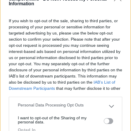
Information
666
Inserito il
07/03/2017
alle:
14:24:14
Ottimo thread, molto esplicativo e chiarissimo.
If you wish to opt-out of the sale, sharing to third parties, or
Possiedo il Deviatore Batterie della MCR che utilizzo solo in
processing of your personal or sensitive information for
parallelo secco, non lo tolgo perché se dovessi rilevare
targeted advertising by us, please use the below opt-out
un'anomalia alle batterie sono sempre nelle condizioni di poter
section to confirm your selection. Please note that after your
escludere l'eventuale batteria difettosa.
opt-out request is processed you may continue seeing
Chiaro che se vi avessi letto qualche anno prima avrei
interest-based ads based on personal information utilized by
risparmiato sull'acquisto, questo è certo.
us or personal information disclosed to third parties prior to
your opt-out. You may separately opt-out of the further
Claudio
disclosure of your personal information by third parties on the
IAB’s list of downstream participants. This information may
19
IZ4DJI
also be disclosed by us to third parties on the
IAB’s List of
58914
Downstream Participants
that may further disclose it to other
third parties.
Inserito il
07/03/2017
alle:
15:10:20
Personal Data Processing Opt Outs
In risposta al messaggio di
Giovanni
del
07/03/2017
alle
12:08:03
Please note that this website/app uses one or more Google
services and may gather and store information including but
Tanto per non mancare al mio presenzialismo... dunque, un alternatore
I want to opt-out of the Sharing of my
not limited to your visit or usage behaviour. You may click to
moderno seppur maggiorato, in condizioni di uso normale, è in grado di
personal data.
grant or deny consent to Google and its third-party tags to
rendere disponibili al complesso delle batterie (motore e servizi che,
Opted In