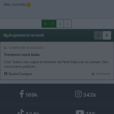
Mar..cucciolo
<
1
2
>
Argomenti recenti
COMPAGNI DI VIAGGIO
Trentenni nord Italia
Ciao! Siamo una coppia di trentenni del Nord Italia con un camper. Non
conosciamo praticam...
DueInCamper
18 minuti fa
169k
342k
42,6k
74K