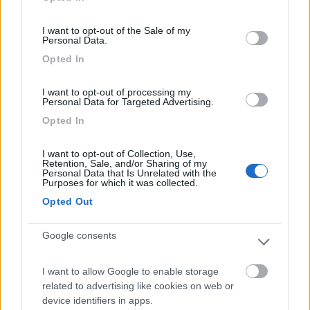
quando il
use your data for below specified purposes in below Google
...
consent section.
I want to opt-out of the Sale of my
Personal Data.
Opted In
Grazie, ottima spiegazione, molto utile
____________________________________
I want to opt-out of processing my
Personal Data for Targeted Advertising.
Tommaso IZ4DJI
Opted In
www.iz4dji.it
I want to opt-out of Collection, Use,
Retention, Sale, and/or Sharing of my
Personal Data that Is Unrelated with the
Purposes for which it was collected.
Opted Out
12
simpe
Google consents
95
Inserito il
07/03/2017
alle:
16:29:04
I want to allow Google to enable storage
Dalla spiegazione Giovanni posso capire che appoggia il
related to advertising like cookies on web or
parallelo secco. giusto?
device identifiers in apps.