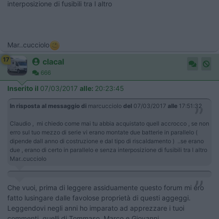
interposizione di fusibili tra l altro
Mar..cucciolo
17
clacal
666
Inserito il
07/03/2017
alle:
20:23:45
In risposta al messaggio di
marcucciolo
del
07/03/2017
alle
17:51:32
Claudio , mi chiedo come mai tu abbia acquistato quell accrocco , se non
erro sul tuo mezzo di serie vi erano montate due batterie in parallelo (
dipende dall anno di costruzione e dal tipo di riscaldamento ) ..se erano
due , erano di certo in parallelo e senza interposizione di fusibili tra l altro
Mar..cucciolo
Che vuoi, prima di leggere assiduamente questo forum mi ero
fatto lusingare dalle favolose proprietà di questi aggeggi.
Leggendovi negli anni ho imparato ad apprezzare i tuoi
commenti, quelli di Tommaso, Marco e Giovanni