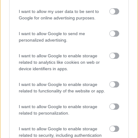
22
Giovanni
I want to allow my user data to be sent to
13575
Google for online advertising purposes.
Inserito il
07/03/2017
alle:
17:03:34
I want to allow Google to send me
In risposta al messaggio di
simpe
del
07/03/2017
alle
16:29:04
personalized advertising.
Dalla spiegazione Giovanni posso capire che appoggia il parallelo secco.
giusto?
I want to allow Google to enable storage
related to analytics like cookies on web or
device identifiers in apps.
Hai scritto:
Dalla spiegazione Giovanni posso capire che appoggia il
parallelo secco. giusto?
I want to allow Google to enable storage
related to functionality of the website or app.
Ragazzo perspicace... A parte le battute, ci sono ovviamente
due scuole di pensiero:
parallelo secco
e
parallelo diretto
. Poi ci
I want to allow Google to enable storage
sono gli extra-batterie che sono per gli
aggeggi automatici
...
related to personalization.
Giovanni
I want to allow Google to enable storage
related to security, including authentication
18
marcucciolo