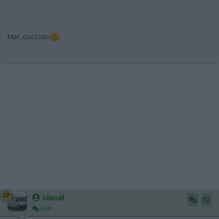
Mar..cucciolo
17
clacal
666