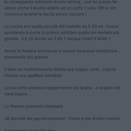
la conseguente adozione di una ventola , così ho potuto far
alzare anche il lavabo adatto ad un puffo ( sono 186 e non
riuscivo a lavarmi la faccia senza cozzare )
La cucina era quella piccola del modello da 5,50 mt. invece ,
spostando la porta si poteva adottare quella del modello più
grande , il 6,20 anche sul 5,80 ( nacque infatti il 404b )
Anche la finestra scorrevole in cucina ha potuto beneficiare ,
diventando più grande
Il letto da trasformazione dinette era troppo corto , così ho
chiesto una spalliera estraibile
Le cuccette posteriori leggermente più larghe , a scapito del
vano bagno
Le finestre posteriori disassate
Gli sportelli dei gavoni posteriori , fronte e pie di letto rivestiti
Il portamoto in acciaio inox