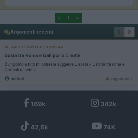
<
1
>
Argomenti recenti
AREE DI SOSTA E CAMPEGGI
Sosta tra Roma e Gallipoli x 1 notte
Buingiorno a tutti mi potreste suggerire 1 sosta x 1 notte tra roma e
Gallipoli a metà vi...
melsof
Oggi alle 08:56
169k
342k
42,6k
74K