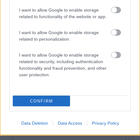
zingari che hanno tentato di narcotizzarci (fortunatamente
eravamo tre equipaggi con cani che ci hanno svegliato.
I want to allow Google to enable storage
Personalmente quando voglio andare al caldo in inverno
related to functionality of the website or app.
preferisco la nostra bella Sicilia.
Scusate l'intrusione ma (anche per esperienza diretta) la cosa
I want to allow Google to enable storage
peggiore che può vivere un camperista è la violazione del
related to personalization.
proprio mezzo.
Buoni Km.
I want to allow Google to enable storage
Walter
related to security, including authentication
14
anton48
functionality and fraud prevention, and other
24
user protection.
Inserito il
12/12/2016
alle:
21:57:21
In risposta al messaggio di
dinorosella
del
07/11/2016
alle
09:50:38
CONFIRM
siamo una copia di settantenni e dopo anni di feste di fine anno passate
sulla neve o alle terme, per quest'anno abbiamo deciso di trascorrere le
feste al caldo ed abbiamo optato per la SPagna DEL SUD. Chiediamo se
...
Data Deletion
Data Access
Privacy Policy