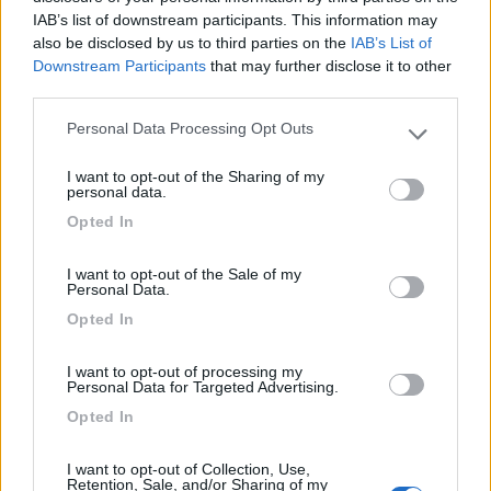
IAB’s list of downstream participants. This information may
In risposta al messaggio di
lylly1
del
24/11/2016
alle
16:59:16
also be disclosed by us to third parties on the
IAB’s List of
Downstream Participants
that may further disclose it to other
ciao Dino e Rossella noi siamo Paolo e Rita + Lylli e Tommi 2 animaletti
third parties.
in provincia di Varese pure noi siamo pensionati e stiamo pensando ad
un viaggio simile senza problemi di tempo ne di programmi precisi,
Personal Data Processing Opt Outs
perchè abbiamo sempre viaggiato all'estero senza percorsi vincolanti.
Please note that this website/app uses one or more Google
Aggiorniamoci buona serata. lylly1
services and may gather and store information including but
I want to opt-out of the Sharing of my
not limited to your visit or usage behaviour. You may click to
personal data.
grant or deny consent to Google and its third-party tags to
Salve noi siamo di Como, Pino e Lella, vorremmo andare in
Opted In
use your data for below specified purposes in below Google
Marocco passando per la Spagna, partiremmo verso fine
consent section.
dicembre, e tranquillamente" verso il Marocco,ci farebbe
I want to opt-out of the Sale of my
piacere fare qualche gg insieme.... conosciamoci"!? email
Personal Data.
gardon60@gmail.com
Opted In
SALUTI.
pino214
I want to opt-out of processing my
22
pelikan
Personal Data for Targeted Advertising.
63
Opted In
Inserito il
11/12/2016
alle:
10:28:48
I want to opt-out of Collection, Use,
Retention, Sale, and/or Sharing of my
In risposta al messaggio di
lylly1
del
24/11/2016
alle
16:59:16