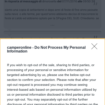
In risposta al messaggio di
dinorosella
del
07/11/2016
alle
09:50:38
siamo una copia di settantenni e dopo anni di feste di fine anno passate
sulla neve o alle terme, per quest'anno abbiamo deciso di trascorrere le
feste al caldo ed abbiamo optato per la SPagna DEL SUD. Chiediamo se
...
ciao Dino e Rossella noi siamo Paolo e Rita + Lylli e Tommi 2
animaletti in provincia di Varese pure noi siamo pensionati e
camperonline -
Do Not Process My Personal
stiamo pensando ad un viaggio simile senza problemi di tempo
Information
ne di programmi precisi, perchè abbiamo sempre viaggiato
all'estero senza percorsi vincolanti. Aggiorniamoci buona
serata.
If you wish to opt-out of the sale, sharing to third parties, or
processing of your personal or sensitive information for
targeted advertising by us, please use the below opt-out
section to confirm your selection. Please note that after your
lylly1
opt-out request is processed you may continue seeing
interest-based ads based on personal information utilized by
12
Pino214
us or personal information disclosed to third parties prior to
36
your opt-out. You may separately opt-out of the further
Inserito il
04/12/2016
alle:
09:26:42
disclosure of your personal information by third parties on the