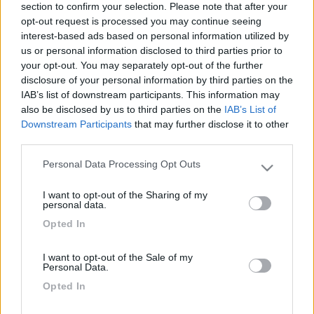
23
laki
section to confirm your selection. Please note that after your
1195
opt-out request is processed you may continue seeing
interest-based ads based on personal information utilized by
Inserito il
13/04/2006
alle:
18:07:32
us or personal information disclosed to third parties prior to
quote:
Originally posted by da-ma
your opt-out. You may separately opt-out of the further
salve a tutti, per questa estate abbiamo organizzato un tour in
disclosure of your personal information by third parties on the
grecia e non sappiamo se portarci le bici al seguito. Secondo la
IAB’s list of downstream participants. This information may
vostra esperienza possono risultare utili o sono solo un peso
also be disclosed by us to third parties on the
IAB’s List of
inutile. Grazie per i vostri consigli. Ciao luca >
Downstream Participants
that may further disclose it to other
third parties.
> ciao luca, dove andiamo, andiamo sempre con le bici.
specialmente per la grecia. ciao ciao laki la tedesca
Personal Data Processing Opt Outs
Please note that this website/app uses one or more Google
20
Grinza
services and may gather and store information including but
64787
I want to opt-out of the Sharing of my
not limited to your visit or usage behaviour. You may click to
personal data.
grant or deny consent to Google and its third-party tags to
Inserito il
14/04/2006
alle:
11:02:38
Opted In
use your data for below specified purposes in below Google
quote:
Originally posted by da-ma
consent section.
salve a tutti, per questa estate abbiamo organizzato un tour in
I want to opt-out of the Sale of my
grecia e non sappiamo se portarci le bici al seguito. Secondo la
Personal Data.
vostra esperienza possono risultare utili o sono solo un peso
Opted In
inutile. Grazie per i vostri consigli. Ciao luca >