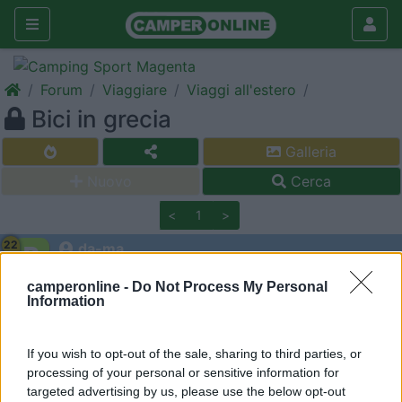
Forum
Viaggiare
Viaggi all'estero
Bici in grecia
Galleria
Nuovo
Cerca
<
1
>
22
da-ma
7
camperonline -
Do Not Process My Personal
Inserito il
13/04/2006
alle:
18:02:18
Information
salve a tutti, per questa estate abbiamo organizzato un tour in
grecia e non sappiamo se portarci le bici al seguito. Secondo la
vostra esperienza possono risultare utili o sono solo un peso
If you wish to opt-out of the sale, sharing to third parties, or
inutile. Grazie per i vostri consigli. Ciao luca
processing of your personal or sensitive information for
targeted advertising by us, please use the below opt-out