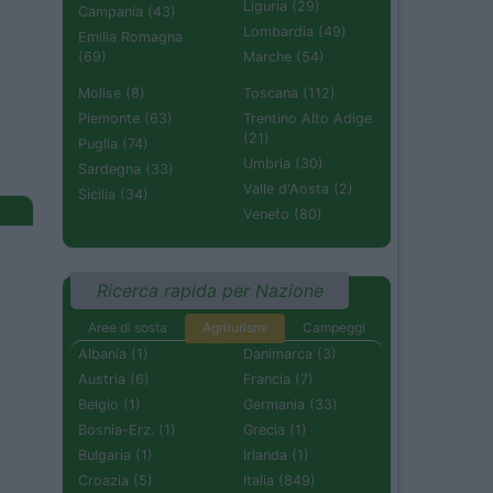
Liguria (29)
Campania (43)
Lombardia (49)
Emilia Romagna
(69)
Marche (54)
Molise (8)
Toscana (112)
Piemonte (63)
Trentino Alto Adige
(21)
Puglia (74)
Umbria (30)
Sardegna (33)
Valle d'Aosta (2)
Sicilia (34)
Veneto (80)
Ricerca rapida per Nazione
Aree di sosta
Agriturismi
Campeggi
Albania (1)
Danimarca (3)
Austria (6)
Francia (7)
Belgio (1)
Germania (33)
Bosnia-Erz. (1)
Grecia (1)
Bulgaria (1)
Irlanda (1)
Croazia (5)
Italia (849)