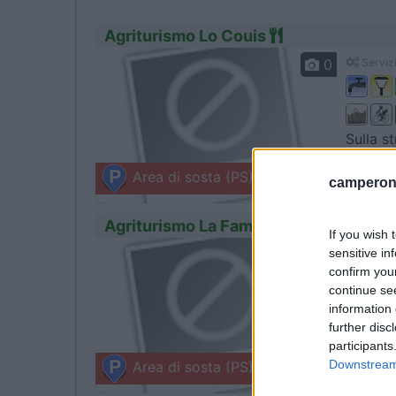
Agriturismo Lo Couis
0
Servizi
Sulla st
Gignod
Area di sosta (PS)
camperonl
Frazione 
Agriturismo La Famille
If you wish 
sensitive in
0
Servizi
confirm you
continue se
information 
further disc
Azienda
participants
Brisso
Downstream 
Area di sosta (PS)
Frazione 