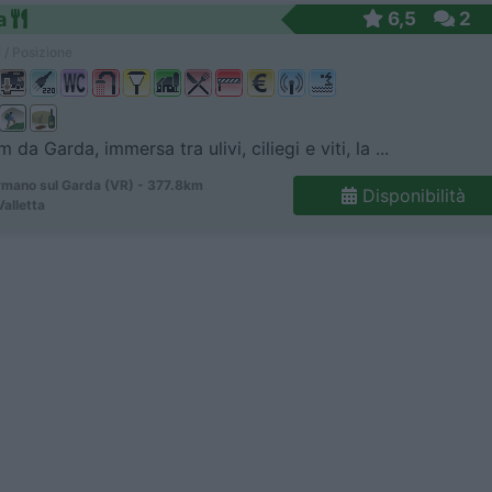
a
6,5
2
 / Posizione
 da Garda, immersa tra ulivi, ciliegi e viti, la ...
mano sul Garda (VR) - 377.8km
Disponibilità
Valletta