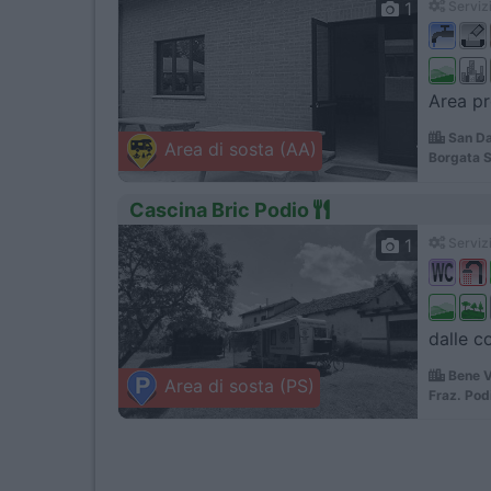
1
Servizi
Area pr
San Da
Area di sosta (AA)
Borgata S
Cascina Bric Podio
1
Servizi
dalle c
Bene V
Area di sosta (PS)
Fraz. Pod