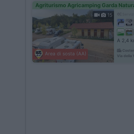
Agriturismo Agricamping Garda Natur
15
Servizi
A 2,4 km
Coster
Area di sosta (AA)
Via della 