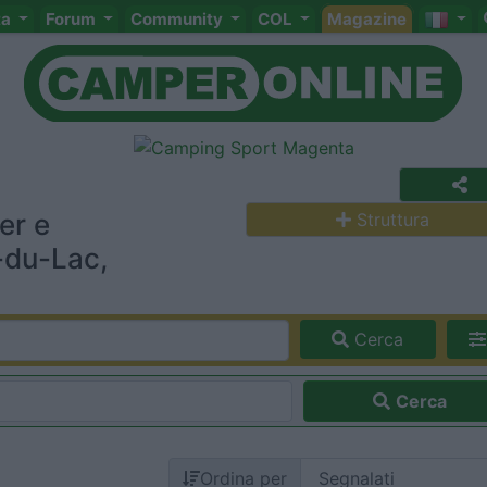
ta
Forum
Community
COL
Magazine
er e
Struttura
-du-Lac,
Cerca
Cerca
Ordina per