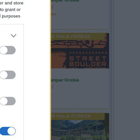
er and store
Ardesio
(BG)
to grant or
Incontri con il teatro
ed purposes
PROMO
Fino al 29/08/26
Lombardia
Area Sosta Camper Orobie
Ardesio
(BG)
Ardesio si blocca
PROMO
Fino al 07/08/26