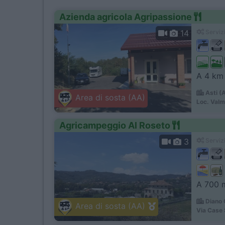
Azienda agricola Agripassione
14
Servizi
A 4 km 
Asti (
Area di sosta (AA)
Loc. Val
Agricampeggio Al Roseto
3
Servizi
A 700 m
Diano 
Area di sosta (AA)
Via Case 