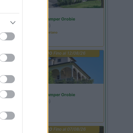
Lombardia
Area Sosta Camper Orobie
Ardesio
(BG)
Tributo a Rino Gaetano
PROMO
Fino al 12/08/26
Lombardia
Area Sosta Camper Orobie
Ardesio
(BG)
Riscopri Ardesio
PROMO
Fino al 07/08/26