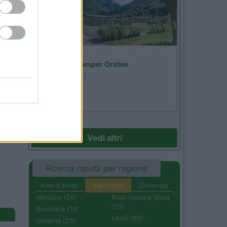
Lombardia
Area Sosta Camper Orobie
Ardesio
(BG)
jazz in quota
Vedi altri
Ricerca rapida per regione
Aree di sosta
Agriturismi
Campeggi
Abruzzo (26)
Friuli Venezia Giulia
(13)
Basilicata (19)
Lazio (65)
Calabria (25)