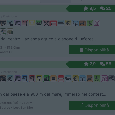
9,5
25
 / Posizione
dal centro, l'azienda agricola dispone di un'area ...
AT) - 199.6km
Disponibilità
manera 63
7,9
55
 / Posizione
 dal paese e a 900 m dal mare, immerso nel contest...
Castello (IM) - 260km
Disponibilità
Sparse - Loc. San Siro