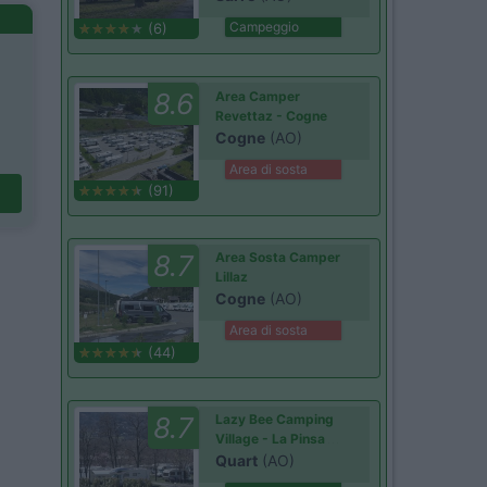
Campeggio
(6)
8.6
Area Camper
Revettaz - Cogne
Cogne
(AO)
Area di sosta
(91)
8.7
Area Sosta Camper
Lillaz
Cogne
(AO)
Area di sosta
(44)
8.7
Lazy Bee Camping
Village - La Pinsa
Quart
(AO)