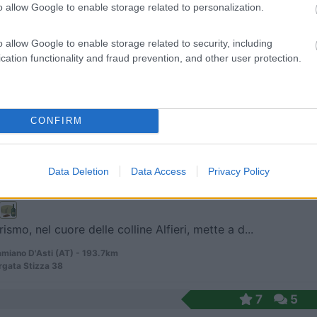
o allow Google to enable storage related to personalization.
 / Posizione
o allow Google to enable storage related to security, including
cation functionality and fraud prevention, and other user protection.
 nelle colline del Monferrato e circondata da frut...
iera d'Asti (AT) - 179.4km
ndino 8/10
CONFIRM
8,4
5
 / Posizione
Data Deletion
Data Access
Privacy Policy
rismo, nel cuore delle colline Alfieri, mette a d...
miano D'Asti (AT) - 193.7km
rgata Stizza 38
7
5