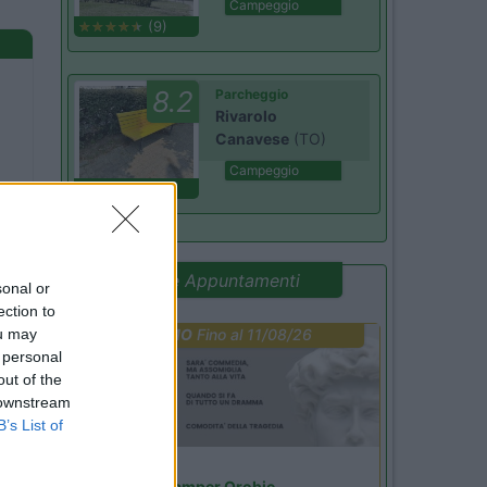
Campeggio
(9)
8.2
Parcheggio
Rivarolo
Canavese
(TO)
Campeggio
(4)
Promo e Appuntamenti
sonal or
ection to
ou may
PROMO
Fino al 11/08/26
 personal
out of the
 downstream
B’s List of
Lombardia
Area Sosta Camper Orobie