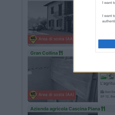
I want t
1
Servizi
I want t
authenti
Immersa
Buttigl
Area di sosta (AA)
Via Berga
Gran Collina
1
Servizi
L'agritu
San Da
Area di sosta (AA)
SP 12, Bo
Azienda agricola Cascina Piana