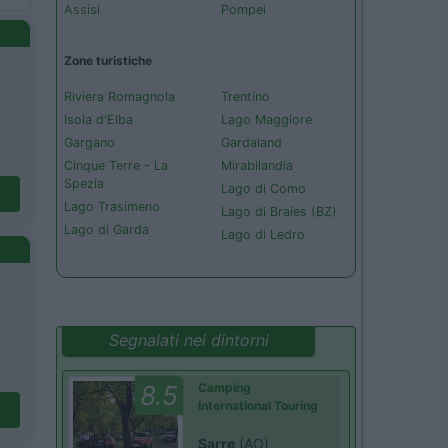
Assisi
Pompei
Zone turistiche
Riviera Romagnola
Trentino
Isola d'Elba
Lago Maggiore
Gargano
Gardaland
Cinque Terre - La
Mirabilandia
Spezia
Lago di Como
Lago Trasimeno
Lago di Braies (BZ)
Lago di Garda
Lago di Ledro
Segnalati nei dintorni
8.5
Camping
International Touring
Sarre
(AO)