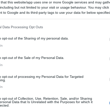
 that this website/app uses one or more Google services and may gath
 Bianca
7,5
8
including but not limited to your visit or usage behaviour. You may click 
 to Google and its third-party tags to use your data for below specifi
 / Posizione
ogle consent section.
l Data Processing Opt Outs
de del Parco Naturale del Gran Paradiso, agricampe...
o opt-out of the Sharing of my personal data.
to Soana (TO) - 133.9km
In
ione Pianprato
o opt-out of the Sale of my Personal Data.
9,5
2
In
 / Posizione
to opt-out of processing my Personal Data for Targeted
ing.
In
iturismo Cascina Mombello, ampi spazi per i bimbi,...
 (TO) - 151.4km
o opt-out of Collection, Use, Retention, Sale, and/or Sharing
ersonal Data that Is Unrelated with the Purposes for which it
lected.