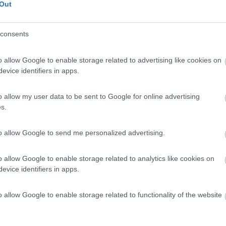
7
1
Out
 / Posizione
consents
o allow Google to enable storage related to advertising like cookies on
er 6 veicoli, cani accettati solo su preavviso
evice identifiers in apps.
o (CN) - 163.2km
Po 70,
o allow my user data to be sent to Google for online advertising
s.
8
1
 / Posizione
to allow Google to send me personalized advertising.
o allow Google to enable storage related to analytics like cookies on
evice identifiers in apps.
ra agrituristica con area sosta camper in zona tra...
o (TO) - 176.4km
o allow Google to enable storage related to functionality of the website
Appendini, 13
8,5
2