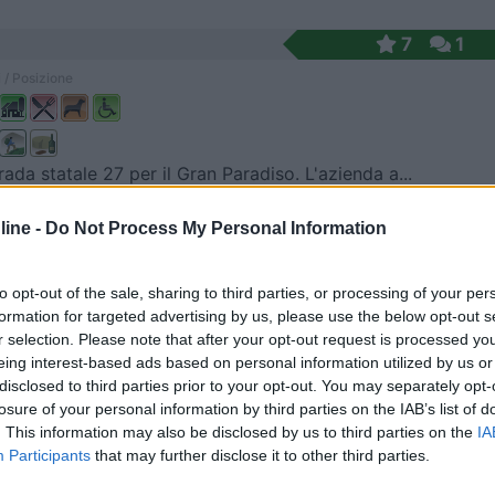
7
1
 / Posizione
rada statale 27 per il Gran Paradiso. L'azienda a...
 (AO) - 110.9km
ine -
Do Not Process My Personal Information
Buthier-Morï¿½, 5
7
1
to opt-out of the sale, sharing to third parties, or processing of your per
formation for targeted advertising by us, please use the below opt-out s
 / Posizione
r selection. Please note that after your opt-out request is processed y
eing interest-based ads based on personal information utilized by us or
disclosed to third parties prior to your opt-out. You may separately opt-
losure of your personal information by third parties on the IAB’s list of
 prevalentemente zootecnica dove vengono allevati ...
. This information may also be disclosed by us to third parties on the
IA
gne (AO) - 119.8km
Participants
that may further disclose it to other third parties.
Chez-Les-Volget 4