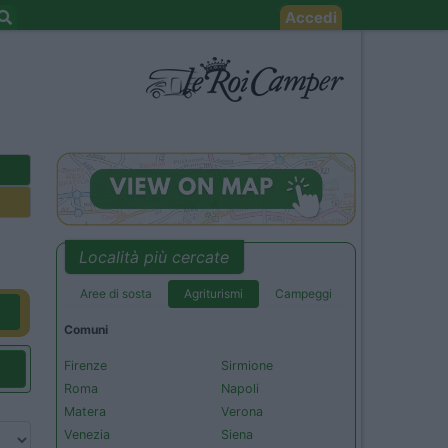
Accedi
Località più cercate
Aree di sosta
Agriturismi
Campeggi
Comuni
Firenze
Sirmione
Roma
Napoli
Matera
Verona
Venezia
Siena