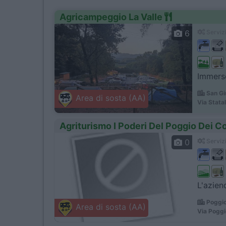
Agricampeggio La Valle
6
Servizi
Immerso
San Gi
Area di sosta (AA)
Via Stata
Agriturismo I Poderi Del Poggio Dei Co
0
Servizi
L'azien
Poggio 
Area di sosta (AA)
Via Poggio