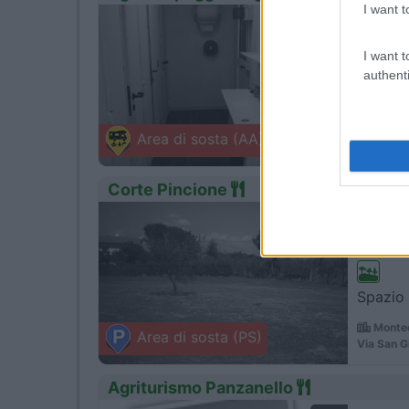
I want t
1
Servizi
I want t
authenti
A circa
Certald
Area di sosta (AA)
Sp 50 di 
Corte Pincione
1
Servizi
Spazio 
Montec
Area di sosta (PS)
Via San G
Agriturismo Panzanello