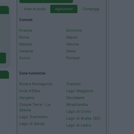
Aree di sosta
Agriturismi
Campeggi
Comuni
Firenze
Sirmione
Roma
Napoli
Matera
Verona
Venezia
Siena
Assisi
Pompei
Zone turistiche
Riviera Romagnola
Trentino
Isola d'Elba
Lago Maggiore
Gargano
Gardaland
Cinque Terre - La
Mirabilandia
Spezia
Lago di Como
Lago Trasimeno
Lago di Braies (BZ)
Lago di Garda
Lago di Ledro