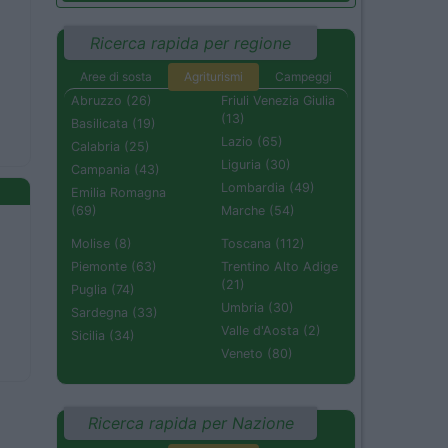
Ricerca rapida per regione
Aree di sosta
Agriturismi
Campeggi
Abruzzo (26)
Friuli Venezia Giulia
(13)
Basilicata (19)
Lazio (65)
Calabria (25)
Liguria (30)
Campania (43)
Lombardia (49)
Emilia Romagna
(69)
Marche (54)
Molise (8)
Toscana (112)
Piemonte (63)
Trentino Alto Adige
(21)
Puglia (74)
Umbria (30)
Sardegna (33)
Valle d'Aosta (2)
Sicilia (34)
Veneto (80)
Ricerca rapida per Nazione