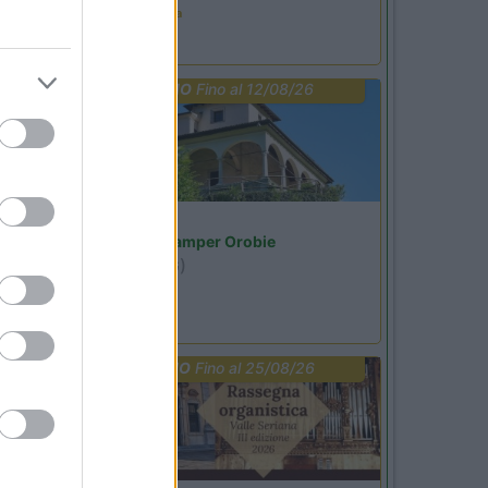
Estate in cineteca
PROMO
Fino al 12/08/26
Lombardia
Area Sosta Camper Orobie
Ardesio
(BG)
Riscopri Ardesio
PROMO
Fino al 25/08/26