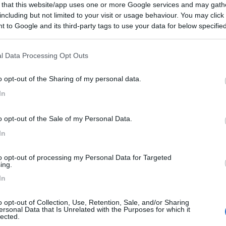
 that this website/app uses one or more Google services and may gath
9
5
including but not limited to your visit or usage behaviour. You may click 
 to Google and its third-party tags to use your data for below specifi
 / Posizione
ogle consent section.
l Data Processing Opt Outs
m dal paese di Montagnana, agricampeggio con vista...
o opt-out of the Sharing of my personal data.
pertoli (FI) - 15.6km
In
incenzo, 2
o opt-out of the Sale of my Personal Data.
10
1
In
 / Posizione
to opt-out of processing my Personal Data for Targeted
ing.
In
i, ristorazione anche per gruppi su prenotazione, ...
iato (PI) - 19.9km
o opt-out of Collection, Use, Retention, Sale, and/or Sharing
o a Pino 16
ersonal Data that Is Unrelated with the Purposes for which it
lected.