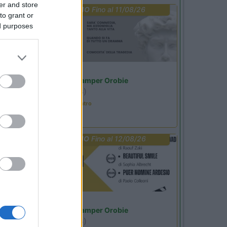
er and store
PROMO
Fino al 11/08/26
to grant or
ed purposes
Lombardia
Area Sosta Camper Orobie
Ardesio
(BG)
Incontri con il teatro
PROMO
Fino al 12/08/26
Lombardia
Area Sosta Camper Orobie
Ardesio
(BG)