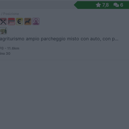
7,8
6
 / Posizione
agriturismo ampio parcheggio misto con auto, con p...
FI) - 11.6km
rino 30