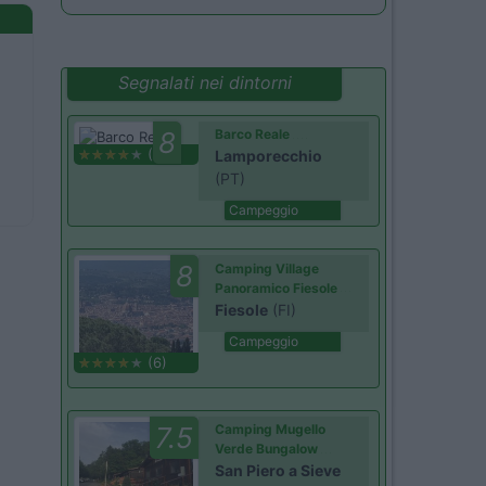
Segnalati nei dintorni
8
Barco Reale
(1)
Lamporecchio
(PT)
Campeggio
8
Camping Village
Panoramico Fiesole
Fiesole
(FI)
Campeggio
(6)
7.5
Camping Mugello
Verde Bungalow
San Piero a Sieve