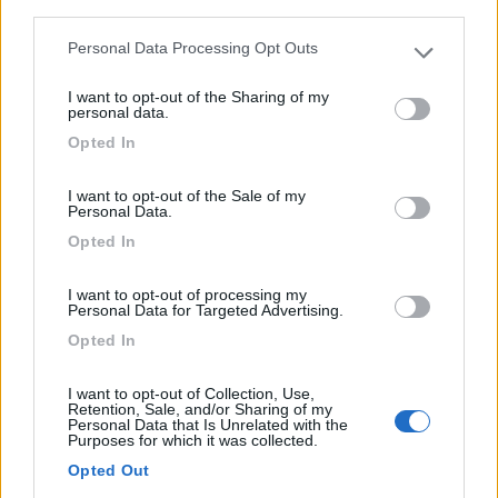
third parties.
Area in campagna a 1 km dal centro, pianeggiante,
Personal Data Processing Opt Outs
Please note that this website/app uses one or more Google
alberat...
services and may gather and store information including but
I want to opt-out of the Sharing of my
Peveragno (CN) - 478.1km
not limited to your visit or usage behaviour. You may click to
personal data.
Via Vecchia di Santa Margherita n° 5
grant or deny consent to Google and its third-party tags to
Opted In
use your data for below specified purposes in below Google
consent section.
1
I want to opt-out of the Sale of my
Personal Data.
Opted In
I want to opt-out of processing my
Personal Data for Targeted Advertising.
Opted In
I want to opt-out of Collection, Use,
Retention, Sale, and/or Sharing of my
Personal Data that Is Unrelated with the
Purposes for which it was collected.
Area di sosta (PS)
Opted Out