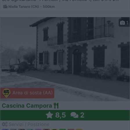
Niella Tanaro (CN) - 500km
1
Area di sosta (AA)
Cascina Campora
8,5
2
Servizi / Posizione