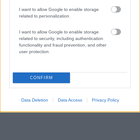
I want to allow Google to enable storage
related to personalization.
Area di sosta (AA)
I want to allow Google to enable storage
Agriturismo La Ca 'd Majin
related to security, including authentication
8
1
functionality and fraud prevention, and other
user protection.
Servizi / Posizione
CONFIRM
Struttura agrituristica con area sosta camper in zona
tra...
Poirino (TO) - 490.3km
Data Deletion
Data Access
Privacy Policy
Frazione Appendini, 13