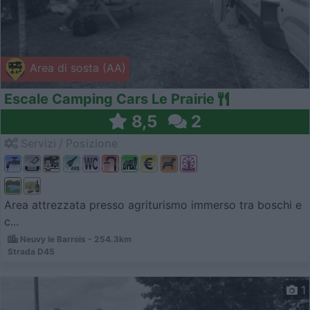
Area di sosta (AA)
Escale Camping Cars Le Prairie
8,5
2
Servizi / Posizione
Area attrezzata presso agriturismo immerso tra boschi e
c...
Neuvy le Barrois - 254.3km
Strada D45
1