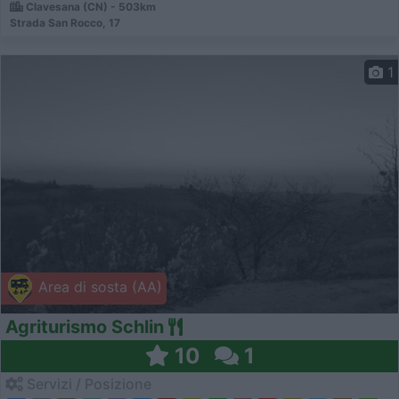
Clavesana (CN) - 503km
Strada San Rocco, 17
1
Area di sosta (AA)
Agriturismo Schlin
10
1
Servizi / Posizione