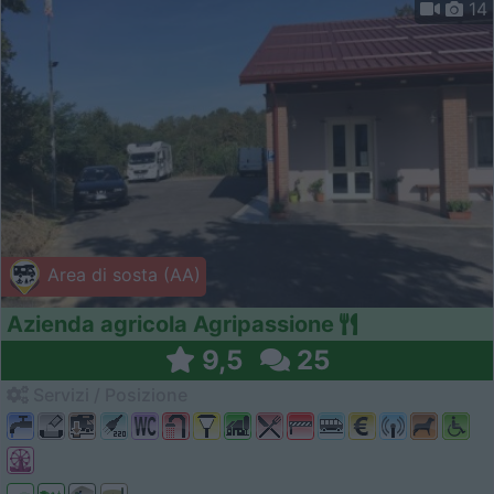
14
Area di sosta (AA)
Azienda agricola Agripassione
9,5
25
Servizi / Posizione