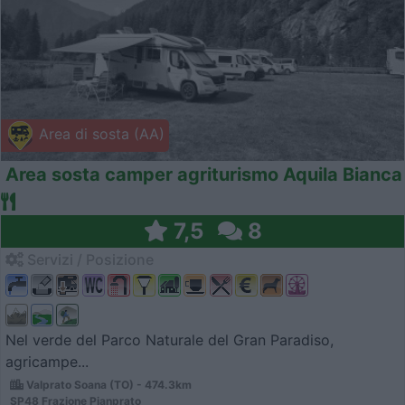
Area di sosta (AA)
Area sosta camper agriturismo Aquila Bianca
7,5
8
Servizi / Posizione
Nel verde del Parco Naturale del Gran Paradiso,
agricampe...
Valprato Soana (TO) - 474.3km
SP48 Frazione Pianprato