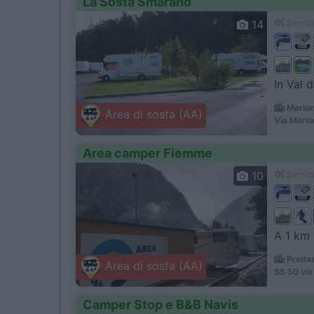
La Sosta Smarano
14
Servizi
In Val d
Merlon
Area di sosta (AA)
Via Merlo
Area camper Fiemme
10
Servizi
A 1 km 
Predaz
Area di sosta (AA)
SS 50 via
Camper Stop e B&B Navis