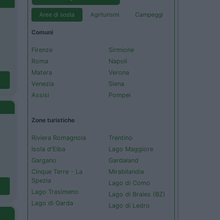
Aree di sosta
Agriturismi
Campeggi
Comuni
Firenze
Sirmione
Roma
Napoli
Matera
Verona
Venezia
Siena
Assisi
Pompei
Zone turistiche
Riviera Romagnola
Trentino
Isola d'Elba
Lago Maggiore
Gargano
Gardaland
Cinque Terre - La
Mirabilandia
Spezia
Lago di Como
Lago Trasimeno
Lago di Braies (BZ)
Lago di Garda
Lago di Ledro