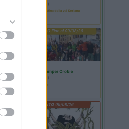
Ardesio
(BG)
Rassegna organistica della val Seriana
PROMO
Fino al 09/08/26
Lombardia
Area Sosta Camper Orobie
Ardesio
(BG)
Ardesio in scatola
EVENTO
09/08/26