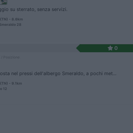
gio su sterrato, senza servizi.
(TN) - 8.6km
 Smeraldo 28
0
 / Posizione
osta nel pressi dell'albergo Smeraldo, a pochi met...
(TN) - 9.1km
go 12