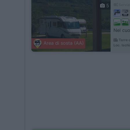
5
Servizi
Nel cuor
Terre 
Area di sosta (AA)
Loc. Isch