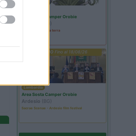
Lombardia
Area Sosta Camper Orobie
Ardesio
(BG)
A levar l'ombra da terra
PROMO
Fino al 18/08/26
Lombardia
Area Sosta Camper Orobie
Ardesio
(BG)
Sacrae Scenae - Ardesio film festival