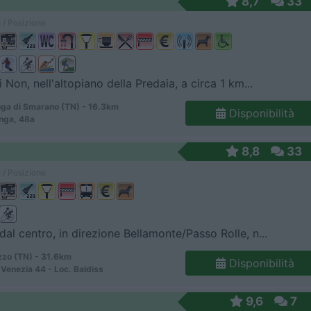
8,7
33
 / Posizione
i Non, nell'altopiano della Predaia, a circa 1 km...
ga di Smarano (TN) - 16.3km
Disponibilità
nga, 48a
8,8
33
 / Posizione
dal centro, in direzione Bellamonte/Passo Rolle, n...
zo (TN) - 31.6km
Disponibilità
 Venezia 44 - Loc. Baldiss
9,6
7