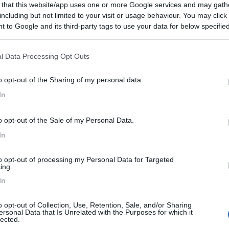
 that this website/app uses one or more Google services and may gath
 / Posizione
including but not limited to your visit or usage behaviour. You may click 
 to Google and its third-party tags to use your data for below specifi
ogle consent section.
l centro, di fronte al cimitero e di fianco di un...
l Data Processing Opt Outs
o (BZ) - 6.3km
o opt-out of the Sharing of my personal data.
della Pieve, 12
In
9
2
o opt-out of the Sale of my Personal Data.
 / Posizione
In
to opt-out of processing my Personal Data for Targeted
 ai piedi del passo Mendola e a 10 minuti dal paes...
ing.
In
 (TN) - 7.2km
Coflari
o opt-out of Collection, Use, Retention, Sale, and/or Sharing
ersonal Data that Is Unrelated with the Purposes for which it
9,8
10
lected.