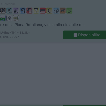
 / Posizione
e della Piana Rotaliana, vicina alla ciclabile de...
d'Adige (TN) - 33.3km
Disponibilità
ia, 8/H, 38097