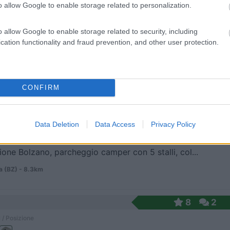
o allow Google to enable storage related to personalization.
o allow Google to enable storage related to security, including
osta lungo l'autostrada del Brennero, 5 piazzole c...
cation functionality and fraud prevention, and other user protection.
o (BZ) - 8.2km
trada del Brennero - Castelvarco
CONFIRM
10
1
 / Posizione
Data Deletion
Data Access
Privacy Policy
zione Bolzano, parcheggio camper con 5 stalli, col...
 (BZ) - 8.3km
8
2
 / Posizione