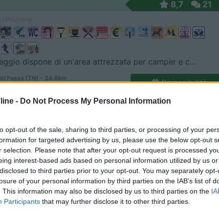
8,7
21
 / Posizione
eggio dispone di un'area attrezzata per camper e c...
di Fassa (TN) - 34.6km
Disponibilità
 Ruf de Ruacia 15
ine -
Do Not Process My Personal Information
7
7
 / Posizione
to opt-out of the sale, sharing to third parties, or processing of your per
formation for targeted advertising by us, please use the below opt-out s
r selection. Please note that after your opt-out request is processed y
eing interest-based ads based on personal information utilized by us or
gio, senza servizi, a pagamento. A 6 minuti a pied...
disclosed to third parties prior to your opt-out. You may separately opt-
losure of your personal information by third parties on the IAB’s list of
o (BZ) - 5.2km
. This information may also be disclosed by us to third parties on the
IA
Strasse 1
Participants
that may further disclose it to other third parties.
6,4
40