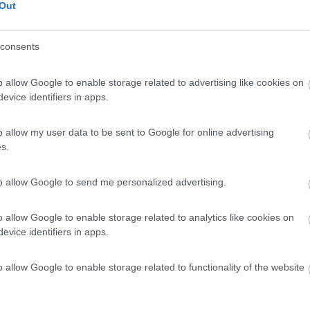
Out
 / Posizione
consents
 dal paese, area sosta camper e caravan con access...
o allow Google to enable storage related to advertising like cookies on
o (BZ) - 7.8km
evice identifiers in apps.
rstrasse 8
o allow my user data to be sent to Google for online advertising
6,6
15
s.
 / Posizione
to allow Google to send me personalized advertising.
trada dei vini', vicino al lago di Caldaro area s...
o allow Google to enable storage related to analytics like cookies on
evice identifiers in apps.
o (BZ) - 8km
eg
o allow Google to enable storage related to functionality of the website
8,6
11
 / Posizione