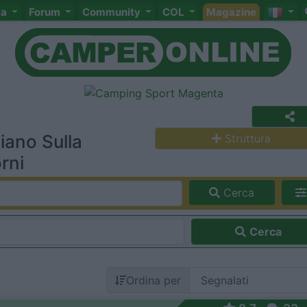
ta
Forum
Community
COL
Magazine
iano Sulla
Struttura
rni
Cerca
Cerca
Ordina per