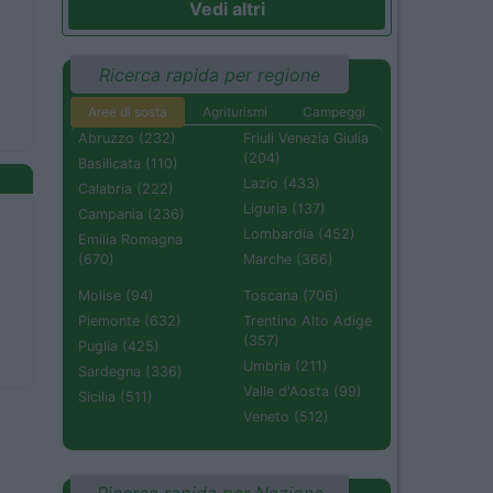
Vedi altri
Ricerca rapida per regione
Aree di sosta
Agriturismi
Campeggi
Abruzzo (232)
Friuli Venezia Giulia
(204)
Basilicata (110)
Lazio (433)
Calabria (222)
Liguria (137)
Campania (236)
Lombardia (452)
Emilia Romagna
(670)
Marche (366)
Molise (94)
Toscana (706)
Piemonte (632)
Trentino Alto Adige
(357)
Puglia (425)
Umbria (211)
Sardegna (336)
Valle d'Aosta (99)
Sicilia (511)
Veneto (512)