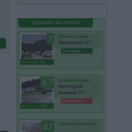
Segnalati nei dintorni
7
Komodo Camping
Gargazzone
(BZ)
Campeggio
(1)
8.7
La Sosta Smarano
Merlonga di
Smarano
(TN)
Area di sosta
(33)
8.1
Camping Arquin Lana