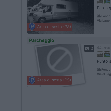
Parcheg
Fondo 
Via Lago
Area di sosta (PS)
Parcheggio
0
Servizi
Punto s
Fondo 
Via el La
Area di sosta (PS)