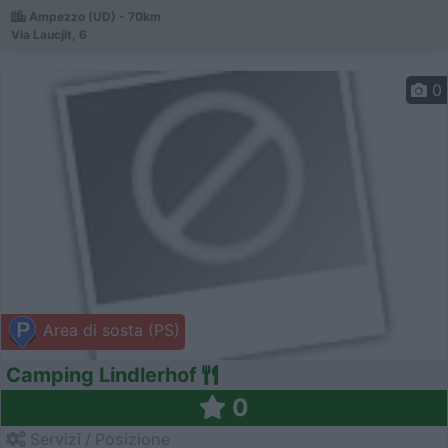
Ampezzo (UD) - 70km
Via Laucjit, 6
0
Area di sosta (PS)
Camping Lindlerhof
0
Servizi / Posizione