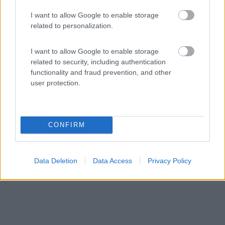
0
1
I want to allow Google to enable storage
Servizi / Posizione
related to personalization.
I want to allow Google to enable storage
L'azienda biologica è dedita prevalentemente
related to security, including authentication
functionality and fraud prevention, and other
all'allevam...
user protection.
Dellach - 46.6km
Leifling 31
CONFIRM
Data Deletion
Data Access
Privacy Policy