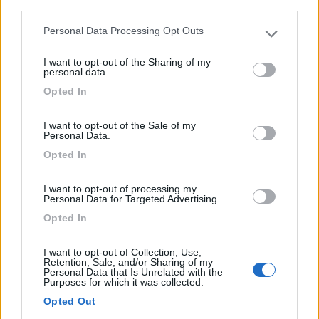
third parties.
1
Personal Data Processing Opt Outs
Please note that this website/app uses one or more Google
services and may gather and store information including but
I want to opt-out of the Sharing of my
not limited to your visit or usage behaviour. You may click to
personal data.
grant or deny consent to Google and its third-party tags to
Opted In
use your data for below specified purposes in below Google
consent section.
I want to opt-out of the Sale of my
Personal Data.
Opted In
Area di sosta (AA)
I want to opt-out of processing my
Personal Data for Targeted Advertising.
Stellplatz am Steinernen Meer
Opted In
10
2
I want to opt-out of Collection, Use,
Retention, Sale, and/or Sharing of my
Servizi / Posizione
Personal Data that Is Unrelated with the
Purposes for which it was collected.
Opted Out