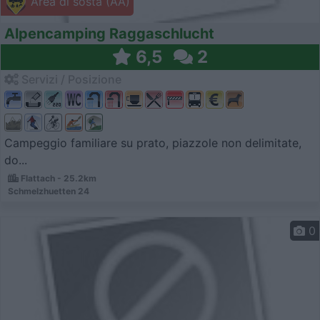
Area di sosta (AA)
Alpencamping Raggaschlucht
6,5
2
Servizi / Posizione
Campeggio familiare su prato, piazzole non delimitate,
do...
Flattach - 25.2km
Schmelzhuetten 24
0