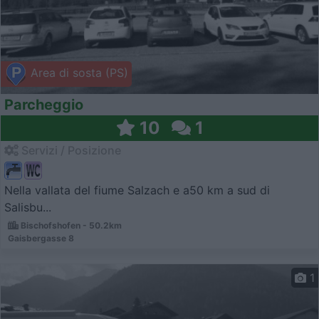
Area di sosta (PS)
Parcheggio
10
1
Servizi / Posizione
Nella vallata del fiume Salzach e a50 km a sud di
Salisbu...
Bischofshofen - 50.2km
Gaisbergasse 8
1