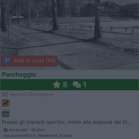
Area di sosta (PS)
Parcheggio
8
1
Servizi / Posizione
Presso gli impianti sportivi, vicino alla stazione dei Vi...
Norderdill - 30.6km
SalzachstraÃŸe 8, Niedernsill, Austria