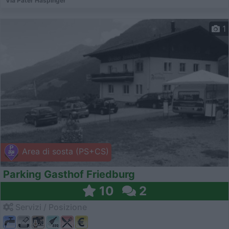
Via Pater Haspinger
1
Area di sosta (PS+CS)
Parking Gasthof Friedburg
10
2
Servizi / Posizione