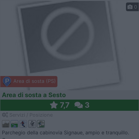
0
Area di sosta (PS)
Area di sosta a Sesto
7,7
3
Servizi / Posizione
Parchegio della cabinovia Signaue, ampio e tranquillo.