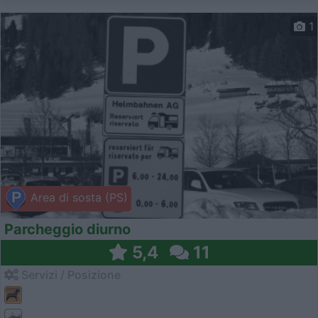
1
Area di sosta (PS)
Parcheggio diurno
5,4
11
Servizi / Posizione