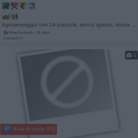
Agricampeggio con 24 piazzole, servizi igienici, docce. ...
Moertschach - 15.4km
Lassach 11
0
Area di sosta (PS)