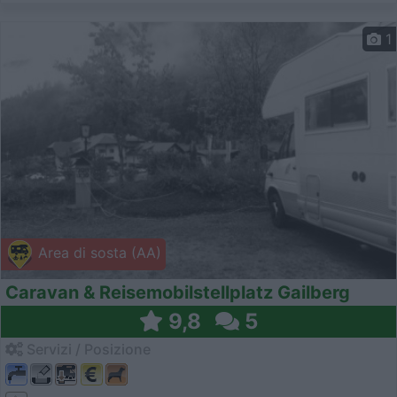
1
Area di sosta (AA)
Caravan & Reisemobilstellplatz Gailberg
9,8
5
Servizi / Posizione