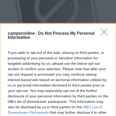
camperonline -
Do Not Process My Personal
Information
Area di sosta (PS)
If you wish to opt-out of the sale, sharing to third parties, or
Parking Loacker
processing of your personal or sensitive information for
targeted advertising by us, please use the below opt-out
7
1
section to confirm your selection. Please note that after your
Servizi / Posizione
opt-out request is processed you may continue seeing
interest-based ads based on personal information utilized by
us or personal information disclosed to third parties prior to
Parcheggio del famoso marchio di biscotti wafer
your opt-out. You may separately opt-out of the further
Loacker, ...
disclosure of your personal information by third parties on the
IAB’s list of downstream participants. This information may
Strassen - 44km
also be disclosed by us to third parties on the
IAB’s List of
Panzendorf 196
Downstream Participants
that may further disclose it to other