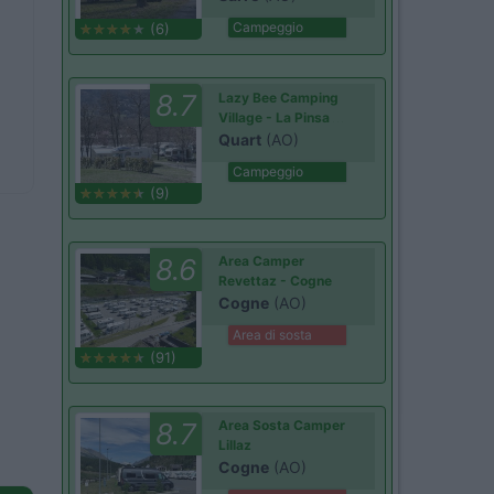
Campeggio
(6)
8.7
Lazy Bee Camping
Village - La Pinsa
Quart
(AO)
Campeggio
(9)
8.6
Area Camper
Revettaz - Cogne
Cogne
(AO)
Area di sosta
(91)
8.7
Area Sosta Camper
Lillaz
Cogne
(AO)