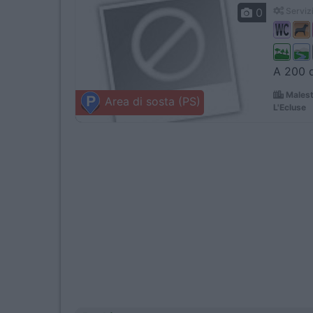
0
Servizi
A 200 d
Malest
Area di sosta (PS)
L'Ecluse