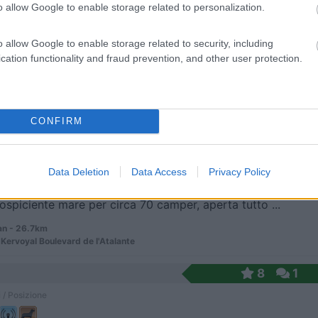
o allow Google to enable storage related to personalization.
o allow Google to enable storage related to security, including
dal centro, punto di carico e scarico.
cation functionality and fraud prevention, and other user protection.
Ã©ac - 25km
ttais
7,5
2
CONFIRM
 / Posizione
Data Deletion
Data Access
Privacy Policy
ospiciente mare per circa 70 camper, aperta tutto ...
n - 26.7km
 Kervoyal Boulevard de l'Atalante
8
1
 / Posizione