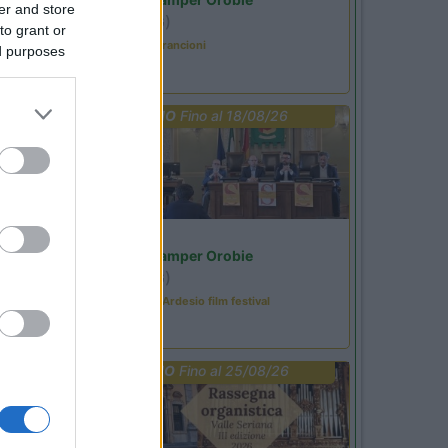
er and store
Ardesio
(BG)
to grant or
Caccia ai tesori arancioni
ed purposes
PROMO
Fino al 18/08/26
Lombardia
Area Sosta Camper Orobie
Ardesio
(BG)
Sacrae Scenae - Ardesio film festival
PROMO
Fino al 25/08/26