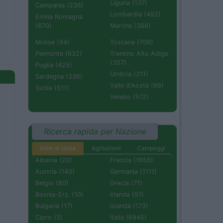
Liguria (137)
Campania (236)
Lombardia (452)
Emilia Romagna
(670)
Marche (366)
Molise (94)
Toscana (706)
Piemonte (632)
Trentino Alto Adige
(357)
Puglia (425)
Umbria (211)
Sardegna (336)
Valle d'Aosta (99)
Sicilia (511)
Veneto (512)
Ricerca rapida per Nazione
Aree di sosta
Agriturismi
Campeggi
Albania (20)
Francia (1656)
Austria (140)
Germania (1111)
Belgio (80)
Grecia (71)
Bosnia-Erz. (10)
Irlanda (51)
Bulgaria (17)
Islanda (173)
Cipro (3)
Italia (6945)