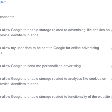
 / Posizione
Out
consents
si del porticciolo sul fiume Vilaine e del piccol...
o allow Google to enable storage related to advertising like cookies on
he-Bernard - 20.4km
evice identifiers in apps.
int-Antoine
7,5
2
o allow my user data to be sent to Google for online advertising
s.
 / Posizione
to allow Google to send me personalized advertising.
commerciale vicino, servizi molto funzionali, la p...
o allow Google to enable storage related to analytics like cookies on
evice identifiers in apps.
olff - 24.1km
detta Bellevue
o allow Google to enable storage related to functionality of the website
7
1
 / Posizione