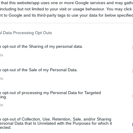
 that this website/app uses one or more Google services and may gath
 / Posizione
including but not limited to your visit or usage behaviour. You may click 
 to Google and its third-party tags to use your data for below specifi
ogle consent section.
parking non lontano dal centro, parco giochi
l Data Processing Opt Outs
c - 17.4km
o opt-out of the Sharing of my personal data.
 la salle des fêtes
In
6
1
o opt-out of the Sale of my Personal Data.
 / Posizione
In
to opt-out of processing my Personal Data for Targeted
ai commerci e al centro, una decina di posti su as...
ing.
In
- 19.4km
uff (sul porto fluviale)
o opt-out of Collection, Use, Retention, Sale, and/or Sharing
ersonal Data that Is Unrelated with the Purposes for which it
6
1
lected.