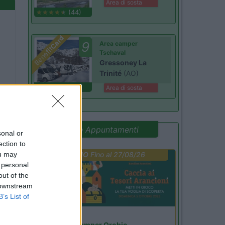
Area di sosta
(44)
Card
9
Area camper
Benefit
Tschaval
Gressoney La
Trinité
(AO)
(54)
Area di sosta
Promo e Appuntamenti
sonal or
ection to
ou may
PROMO
Fino al 27/08/26
 personal
out of the
 downstream
B’s List of
Lombardia
Area Sosta Camper Orobie