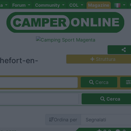
ta
Forum
Community
COL
Magazine
hefort-en-
Struttura
Cerca
Cerca
Ordina per