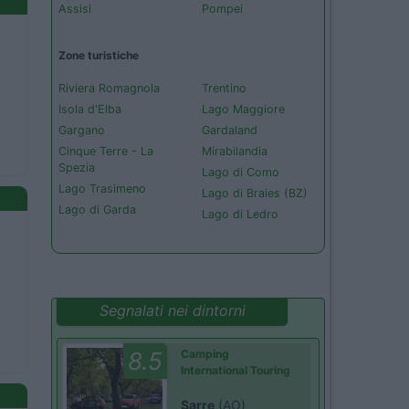
Assisi
Pompei
Zone turistiche
Riviera Romagnola
Trentino
Isola d'Elba
Lago Maggiore
Gargano
Gardaland
Cinque Terre - La
Mirabilandia
Spezia
Lago di Como
Lago Trasimeno
Lago di Braies (BZ)
Lago di Garda
Lago di Ledro
Segnalati nei dintorni
8.5
Camping
International Touring
Sarre
(AO)