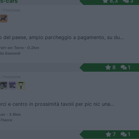
gs-cars
8,3
3
 / Posizione
zio del paese, ampio parcheggio a pagamento, su du...
ort-en-Terre - 0.2km
du Souvenir
8
1
 / Posizione
i e centro in prossimità tavoli per pic nic una...
ac - 3.6km
-Fiacre
7
1