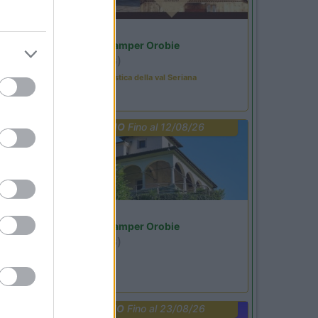
Lombardia
Area Sosta Camper Orobie
Ardesio
(BG)
Rassegna organistica della val Seriana
PROMO
Fino al 12/08/26
Lombardia
Area Sosta Camper Orobie
Ardesio
(BG)
Riscopri Ardesio
PROMO
Fino al 23/08/26