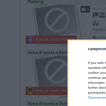
Parking
0
Servizi
Vicino 
La Vrai
Area di sosta (PS+CS)
La Gerbe 
camperonl
Area di sosta a Berric
0
Servizi
If you wish 
sensitive in
confirm you
continue se
Villagg
information 
further disc
Berric
Area di sosta (AA)
participants
Rue du G
Downstream 
Area di sosta a Sulniac