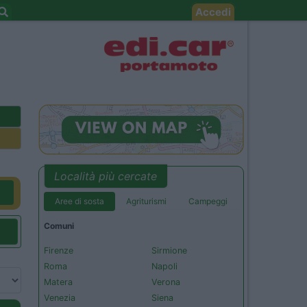
Accedi
Località più cercate
Aree di sosta
Agriturismi
Campeggi
Comuni
Firenze
Sirmione
Roma
Napoli
Matera
Verona
Venezia
Siena