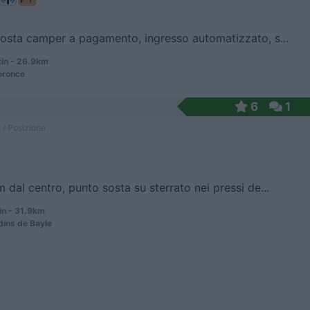
osta camper a pagamento, ingresso automatizzato, s...
in - 26.9km
oronce
6
1
 / Posizione
 dal centro, punto sosta su sterrato nei pressi de...
in - 31.9km
dins de Bayle