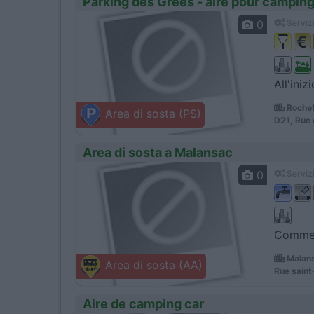
Parking des Grées - aire pour campin
0
Servizi
All'ini
Rochef
Area di sosta (PS)
D21, Rue 
Area di sosta a Malansac
0
Servizi
Commerc
Malans
Area di sosta (AA)
Rue saint
Aire de camping car