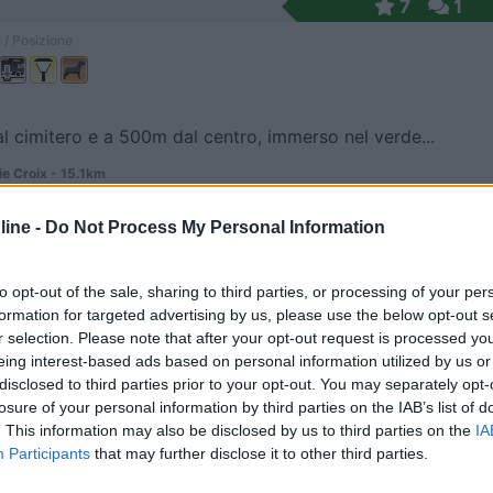
7
1
 / Posizione
al cimitero e a 500m dal centro, immerso nel verde...
e Croix - 15.1km
de Blé
ine -
Do Not Process My Personal Information
7
1
 / Posizione
to opt-out of the sale, sharing to third parties, or processing of your per
formation for targeted advertising by us, please use the below opt-out s
r selection. Please note that after your opt-out request is processed y
eing interest-based ads based on personal information utilized by us or
io a 400 mt 6 piazzole
disclosed to third parties prior to your opt-out. You may separately opt-
losure of your personal information by third parties on the IAB’s list of
 - 16.2km
. This information may also be disclosed by us to third parties on the
IA
rand Pont
Participants
that may further disclose it to other third parties.
7
1