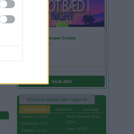
Lombardia
Area Sosta Camper Orobie
Ardesio
(BG)
Not baed night
Vedi altri
Ricerca rapida per regione
Aree di sosta
Agriturismi
Campeggi
Abruzzo (232)
Friuli Venezia Giulia
(204)
Basilicata (110)
Lazio (433)
Calabria (222)