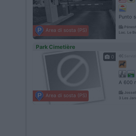
Punto s
Pénest
Area di sosta (PS)
Loc. Le B
Park Cimetière
0
Servizi
A 600 m
Jossel
Area di sosta (PS)
3 Les Jar