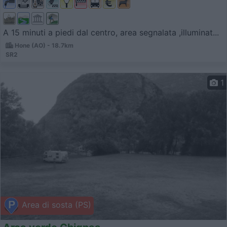
A 15 minuti a piedi dal centro, area segnalata ,illuminat...
Hone (AO) - 18.7km
SR2
1
Area di sosta (PS)