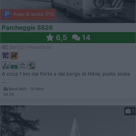
Area di sosta (PS)
Parcheggio SS26
6,5
14
Servizi / Posizione
A circa 1 km dal Forte e dal borgo di Hône, punto sosta
...
Bard (AO) - 19.6km
SS 26
1