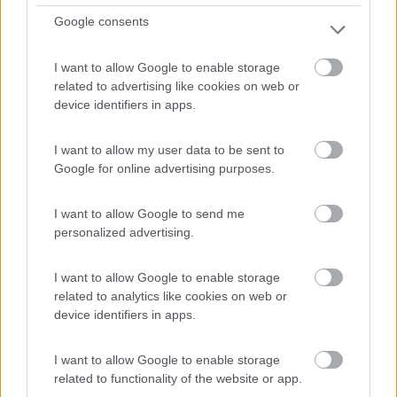
8 Via Fornello Ex Chioso
Google consents
0
I want to allow Google to enable storage
related to advertising like cookies on web or
device identifiers in apps.
I want to allow my user data to be sent to
Google for online advertising purposes.
I want to allow Google to send me
personalized advertising.
Area di sosta (AA)
I want to allow Google to enable storage
related to analytics like cookies on web or
Parcheggio camper
device identifiers in apps.
5
2
I want to allow Google to enable storage
Servizi / Posizione
related to functionality of the website or app.