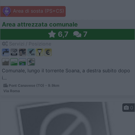
Area di sosta (PS+CS)
Area attrezzata comunale
6,7
7
Servizi / Posizione
Comunale, lungo il torrente Soana, a destra subito dopo
i...
Pont Canavese (TO) - 9.9km
Via Roma
0