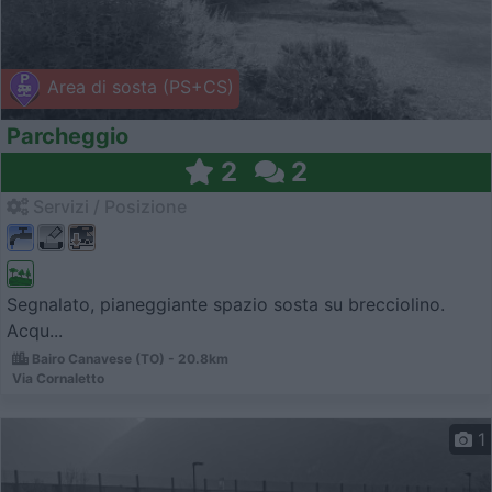
Area di sosta (PS+CS)
Parcheggio
2
2
Servizi / Posizione
Segnalato, pianeggiante spazio sosta su brecciolino.
Acqu...
Bairo Canavese (TO) - 20.8km
Via Cornaletto
1