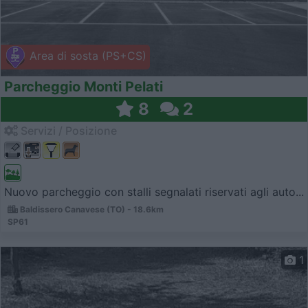
Area di sosta (PS+CS)
Parcheggio Monti Pelati
8
2
Servizi / Posizione
Nuovo parcheggio con stalli segnalati riservati agli auto...
Baldissero Canavese (TO) - 18.6km
SP61
1