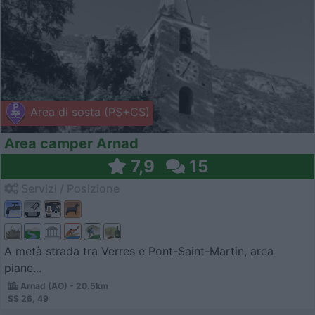
Area di sosta (PS+CS)
Area camper Arnad
7,9
15
Servizi / Posizione
A metà strada tra Verres e Pont-Saint-Martin, area
piane...
Arnad (AO) - 20.5km
SS 26, 49