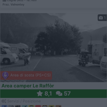
Cogne (AO) - 18.7km
Fraz. Valnontey
1
Area di sosta (PS+CS)
Area camper Le Raffòr
8,1
57
Servizi / Posizione