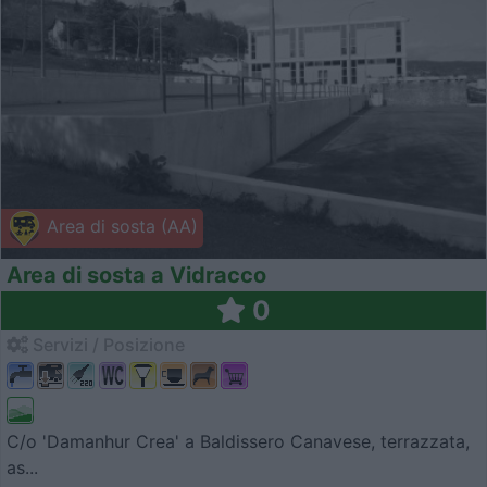
Area di sosta (AA)
Area di sosta a Vidracco
0
Servizi / Posizione
C/o 'Damanhur Crea' a Baldissero Canavese, terrazzata,
as...