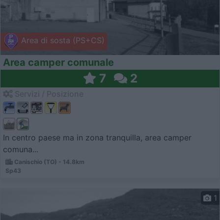
Area di sosta (PS+CS)
Area camper comunale
7
2
Servizi / Posizione
In centro paese ma in zona tranquilla, area camper
comuna...
Canischio (TO) - 14.8km
Sp43
1