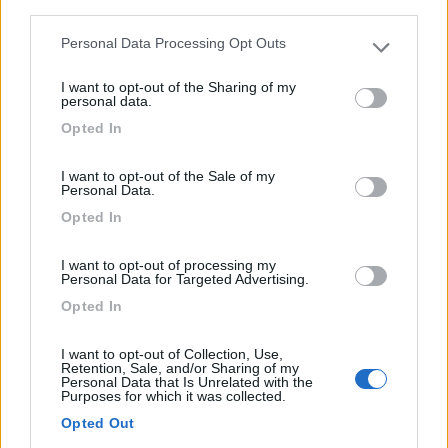
third parties.
Personal Data Processing Opt Outs
Please note that this website/app uses one or more Google
services and may gather and store information including but
I want to opt-out of the Sharing of my
not limited to your visit or usage behaviour. You may click to
personal data.
grant or deny consent to Google and its third-party tags to
Opted In
use your data for below specified purposes in below Google
consent section.
I want to opt-out of the Sale of my
Personal Data.
Area di sosta (PS)
Opted In
Parcheggio
I want to opt-out of processing my
7
1
Personal Data for Targeted Advertising.
Opted In
Servizi / Posizione
I want to opt-out of Collection, Use,
Retention, Sale, and/or Sharing of my
Personal Data that Is Unrelated with the
Purposes for which it was collected.
Sulla strada che conduce al museo minerario, slargo con
c...
Opted Out
Traversella (TO) - 16.1km