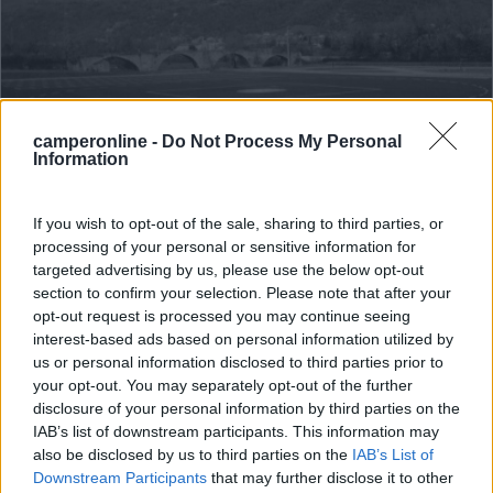
camperonline -
Do Not Process My Personal
Information
Area di sosta (PS)
If you wish to opt-out of the sale, sharing to third parties, or
processing of your personal or sensitive information for
Area di sosta a Cuorgnè
targeted advertising by us, please use the below opt-out
section to confirm your selection. Please note that after your
0
opt-out request is processed you may continue seeing
Da Torino verso Ceresole Reale, a circa 40 Km, in bella
interest-based ads based on personal information utilized by
c...
us or personal information disclosed to third parties prior to
your opt-out. You may separately opt-out of the further
Cuorgnè (TO) - 14.8km
disclosure of your personal information by third parties on the
IAB’s list of downstream participants. This information may
0
also be disclosed by us to third parties on the
IAB’s List of
Downstream Participants
that may further disclose it to other