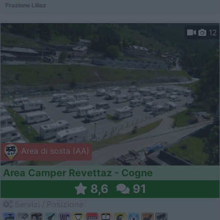
Frazione Lillaz
12
Area di sosta (AA)
Area Camper Revettaz - Cogne
8,6
91
Servizi / Posizione