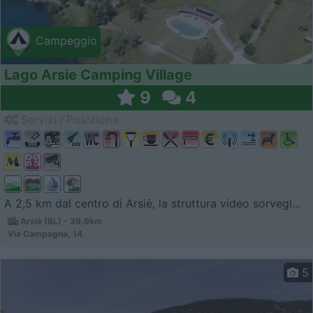
Campeggio
Lago Arsie Camping Village
9
4
Servizi / Posizione
A 2,5 km dal centro di Arsiè, la struttura video sorvegl...
Arsiè (BL) - 39.9km
Via Campagna, 14
5