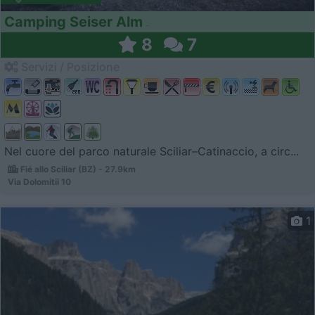
Camping Seiser Alm
8
7
Servizi / Posizione
Nel cuore del parco naturale Sciliar–Catinaccio, a circ...
Fié allo Sciliar (BZ) - 27.9km
Via Dolomitii 10
1