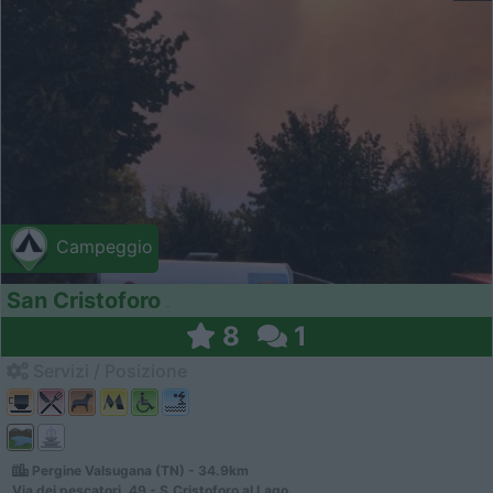
Campeggio
San Cristoforo
8
1
Servizi / Posizione
Pergine Valsugana (TN) - 34.9km
Via dei pescatori, 49 - S.Cristoforo al Lago