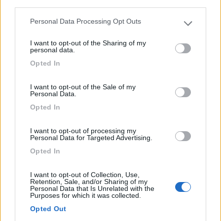
third parties.
Personal Data Processing Opt Outs
Please note that this website/app uses one or more Google
Immerso tra i frutteti con vista panoramica sulle
services and may gather and store information including but
montagn...
I want to opt-out of the Sharing of my
not limited to your visit or usage behaviour. You may click to
personal data.
Lana (BZ) - 45.1km
grant or deny consent to Google and its third-party tags to
Via Feldagatterweg, 25
Opted In
use your data for below specified purposes in below Google
consent section.
1
I want to opt-out of the Sale of my
Personal Data.
Opted In
I want to opt-out of processing my
Personal Data for Targeted Advertising.
Opted In
I want to opt-out of Collection, Use,
Retention, Sale, and/or Sharing of my
Personal Data that Is Unrelated with the
Purposes for which it was collected.
Campeggio
Opted Out