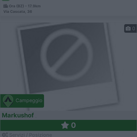
Ora (BZ) - 17.9km
Via Cascata, 36
0
Campeggio
Markushof
0
Servizi / Posizione