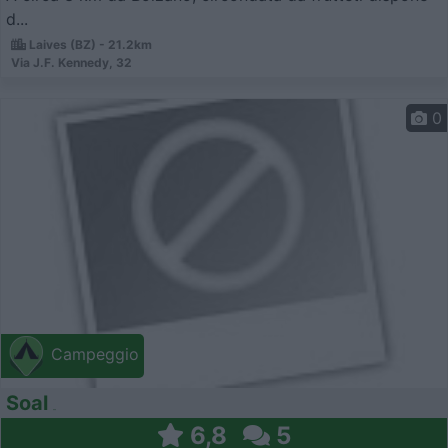
d...
Laives (BZ) - 21.2km
Via J.F. Kennedy, 32
0
Campeggio
Soal
6,8
5