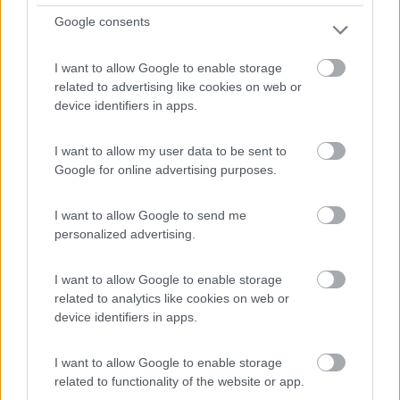
Camping Hotel Loewenhof
Google consents
7,8
13
I want to allow Google to enable storage
Servizi / Posizione
related to advertising like cookies on web or
device identifiers in apps.
A 1,5 km dal centro, piccolo campeggio annesso all'hotel
I want to allow my user data to be sent to
...
Google for online advertising purposes.
Varna (BZ) - 51.2km
Via Brennero 60
I want to allow Google to send me
personalized advertising.
1
I want to allow Google to enable storage
related to analytics like cookies on web or
device identifiers in apps.
I want to allow Google to enable storage
related to functionality of the website or app.