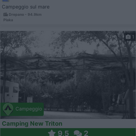
Campeggio sul mare
Drepano - 94.9km
Plaka
1
Campeggio
Camping New Triton
9,5
2