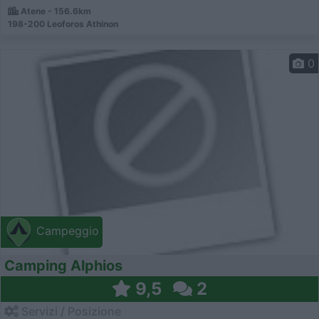
Atene - 156.6km
198-200 Leoforos Athinon
0
Campeggio
Camping Alphios
9,5
2
Servizi / Posizione