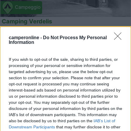
Campeggio
Camping Verdelis
7
1
camperonline -
Do Not Process My Personal
Servizi / Posizione
Information
If you wish to opt-out of the sale, sharing to third parties, or
processing of your personal or sensitive information for
Campeggio spartano sul mare, a conduzione famigliare,
targeted advertising by us, please use the below opt-out
pia...
section to confirm your selection. Please note that after your
Archaia Epidauros - 103.9km
opt-out request is processed you may continue seeing
Nik Pitidi
interest-based ads based on personal information utilized by
us or personal information disclosed to third parties prior to
1
your opt-out. You may separately opt-out of the further
disclosure of your personal information by third parties on the
IAB’s list of downstream participants. This information may
also be disclosed by us to third parties on the
IAB’s List of
Downstream Participants
that may further disclose it to other