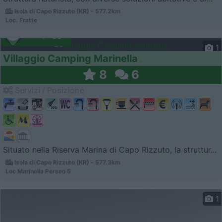
Isola di Capo Rizzuto (KR) - 577.2km
Loc. Fratte
Campeggio
1
Villaggio Camping Marinella
8
6
Servizi / Posizione
Situato nella Riserva Marina di Capo Rizzuto, la struttur...
Isola di Capo Rizzuto (KR) - 577.3km
Loc Marinella Perseo 5
1