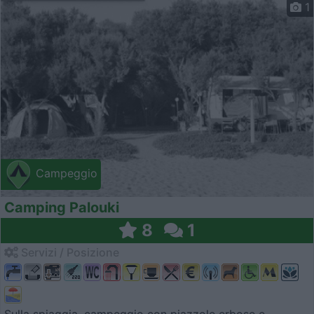
1
Campeggio
Camping Palouki
8
1
Servizi / Posizione