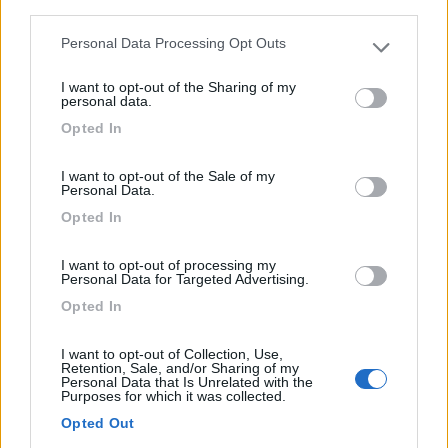
third parties.
Personal Data Processing Opt Outs
Please note that this website/app uses one or more Google
services and may gather and store information including but
I want to opt-out of the Sharing of my
not limited to your visit or usage behaviour. You may click to
personal data.
grant or deny consent to Google and its third-party tags to
Opted In
use your data for below specified purposes in below Google
Campeggio
consent section.
I want to opt-out of the Sale of my
Camping Bekas Beach
Personal Data.
7
1
Opted In
Servizi / Posizione
I want to opt-out of processing my
Personal Data for Targeted Advertising.
Opted In
A 2,5 km dal centro, il campeggio affacciato sulla
I want to opt-out of Collection, Use,
spiagg...
Retention, Sale, and/or Sharing of my
Personal Data that Is Unrelated with the
Archaia Epidauros - 103.9km
Purposes for which it was collected.
Nik. Pitidi
Opted Out