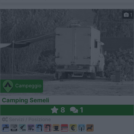
1
Campeggio
Camping Semeli
8
1
Servizi / Posizione