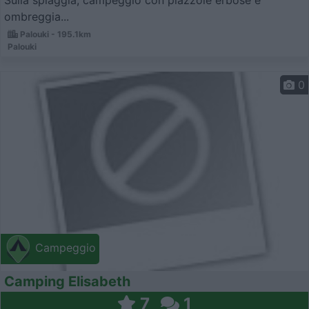
Sulla spiaggia, campeggio con piazzole erbose e
ombreggia...
Palouki - 195.1km
Palouki
0
Campeggio
Camping Elisabeth
7
1