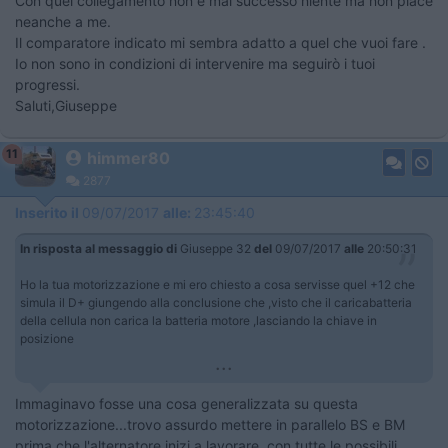
Con quel collegamento non è mai successo niente ma non piace
neanche a me.
Il comparatore indicato mi sembra adatto a quel che vuoi fare .
Io non sono in condizioni di intervenire ma seguirò i tuoi
progressi.
Saluti,Giuseppe
11
himmer80
2877
Inserito il
09/07/2017
alle:
23:45:40
In risposta al messaggio di
Giuseppe 32
del
09/07/2017
alle
20:50:31
Ho la tua motorizzazione e mi ero chiesto a cosa servisse quel +12 che
simula il D+ giungendo alla conclusione che ,visto che il caricabatteria
della cellula non carica la batteria motore ,lasciando la chiave in
posizione
...
Immaginavo fosse una cosa generalizzata su questa
motorizzazione...trovo assurdo mettere in parallelo BS e BM
prima che l'alternatore inizi a lavorare con tutte le possibili