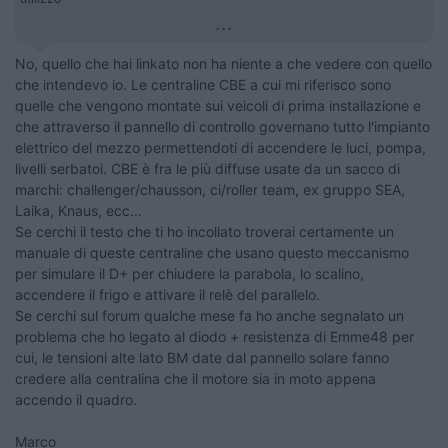
...
No, quello che hai linkato non ha niente a che vedere con quello
che intendevo io. Le centraline CBE a cui mi riferisco sono
quelle che vengono montate sui veicoli di prima installazione e
che attraverso il pannello di controllo governano tutto l'impianto
elettrico del mezzo permettendoti di accendere le luci, pompa,
livelli serbatoi. CBE è fra le più diffuse usate da un sacco di
marchi: challenger/chausson, ci/roller team, ex gruppo SEA,
Laika, Knaus, ecc...
Se cerchi il testo che ti ho incollato troverai certamente un
manuale di queste centraline che usano questo meccanismo
per simulare il D+ per chiudere la parabola, lo scalino,
accendere il frigo e attivare il relè del parallelo.
Se cerchi sul forum qualche mese fa ho anche segnalato un
problema che ho legato al diodo + resistenza di Emme48 per
cui, le tensioni alte lato BM date dal pannello solare fanno
credere alla centralina che il motore sia in moto appena
accendo il quadro.
Marco