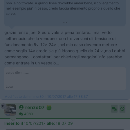
non le ho trovate. A grandi linee dovrebbe andar bene, il collegamento
nell'esempio piu' in basso, credo faccia riferimento proprio a quello che
serve,
...
grazie renzo ,per 8 euro vale la pena tentare... ma vedo
nell'annucio che lo vendono con tre versioni di tensione di
funzionamento 5v-12v-24v ,nel mio caso dovendo mettere
come soglia 14v credo sia più idoneo quello da 24 v ,ma i dubbi
permangono ...contattarli per chiedergli maggiori info sarebbe
come entrare in un vespaio...
carpe diem ......
Luca
Modificato da himmer80 il 10/07/2017 alle 17:38:37
15
renzo07
4080
Inserito il
10/07/2017
alle:
18:07:09