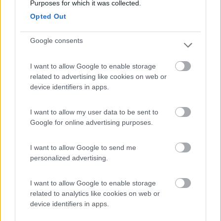
spia sul quadro, ma credo che occorra anche li' utilizzare
Purposes for which it was collected.
almeno un transistor che pilota un rele.
Opted Out
Renzo.
Google consents
I want to allow Google to enable storage
𝓡𝓮𝓷𝔃𝓸
related to advertising like cookies on web or
device identifiers in apps.
22
B747
3297
I want to allow my user data to be sent to
Inserito il
10/07/2017
alle:
14:28:44
Google for online advertising purposes.
anche io ho un master del 2011, ed anche a me l'allestitore mi
aveva detto che non c'era il D+, ma che l'aveva ricavato
I want to allow Google to send me
aggiungendo un relè ad un D- che invece era presente. Non ho
personalized advertising.
fatto ulteriori approfondimenti però. Potresti chiedere a
Nemesis direttamente ;-)
I want to allow Google to enable storage
Ciao! Gianluca
related to analytics like cookies on web or
Hymer Ayers Rock su Ducato 540 140cv
device identifiers in apps.
11
himmer80