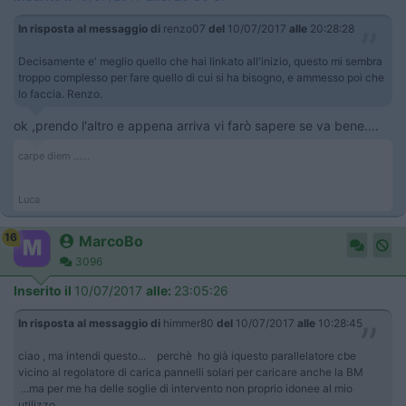
In risposta al messaggio di
renzo07
del
10/07/2017
alle
20:28:28
Decisamente e' meglio quello che hai linkato all'inizio, questo mi sembra
troppo complesso per fare quello di cui si ha bisogno, e ammesso poi che
lo faccia. Renzo.
ok ,prendo l'altro e appena arriva vi farò sapere se va bene....
carpe diem ......
Luca
16
MarcoBo
3096
Inserito il
10/07/2017
alle:
23:05:26
In risposta al messaggio di
himmer80
del
10/07/2017
alle
10:28:45
ciao , ma intendi questo... perchè ho già iquesto parallelatore cbe
vicino al regolatore di carica pannelli solari per caricare anche la BM
...ma per me ha delle soglie di intervento non proprio idonee al mio
utilizzo