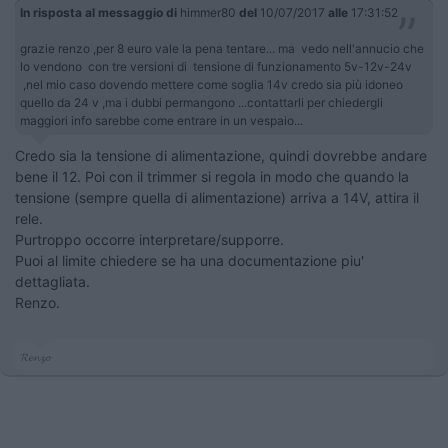
In risposta al messaggio di
himmer80
del
10/07/2017
alle
17:31:52
grazie renzo ,per 8 euro vale la pena tentare... ma vedo nell'annucio che
lo vendono con tre versioni di tensione di funzionamento 5v-12v-24v
,nel mio caso dovendo mettere come soglia 14v credo sia più idoneo
quello da 24 v ,ma i dubbi permangono ...contattarli per chiedergli
maggiori info sarebbe come entrare in un vespaio...
Credo sia la tensione di alimentazione, quindi dovrebbe andare
bene il 12. Poi con il trimmer si regola in modo che quando la
tensione (sempre quella di alimentazione) arriva a 14V, attira il
rele.
Purtroppo occorre interpretare/supporre.
Puoi al limite chiedere se ha una documentazione piu'
dettagliata.
Renzo.
𝓡𝓮𝓷𝔃𝓸