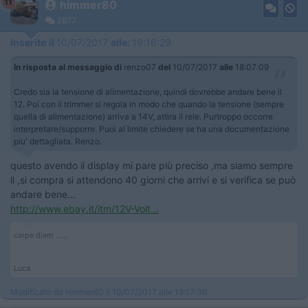
11
himmer80
2877
Inserito il
10/07/2017
alle:
19:16:29
In risposta al messaggio di
renzo07
del
10/07/2017
alle
18:07:09
Credo sia la tensione di alimentazione, quindi dovrebbe andare bene il
12. Poi con il trimmer si regola in modo che quando la tensione (sempre
quella di alimentazione) arriva a 14V, attira il rele. Purtroppo occorre
interpretare/supporre. Puoi al limite chiedere se ha una documentazione
piu' dettagliata. Renzo.
questo avendo il display mi pare più preciso ,ma siamo sempre
li ,si compra si attendono 40 giorni che arrivi e si verifica se può
andare bene...
http://www.ebay.it/itm/12V-Volt...
carpe diem ......
Luca
Modificato da himmer80 il 10/07/2017 alle 19:17:36