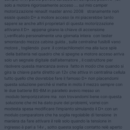
solo a motore rigorosamente acceso ... sul mio camper
motorizzazione renault master anno 2008 stranamente non
esiste questo D+ a motore acceso (e mi piacerebbe tanto
sapere se anche altri proprietari di questa motorizzazione
attivano il D+ appena girano la chiave di accensione
),verificato personalmente una giornata intera con tester
smontando mezza cabina guida , sulla centralina fusibili vano
motore , togliendo pure il contachilometri ma alla luce spie
della batteria nel quadro che si spegne a motore acceso arriva
solo un segnale digitale dall'alternatore , il costruttore per
risolvere questa mancanza aveva fatto in modo che quando si
gira la chiave parte diretto un 12v che attiva in centralina cellula
tutto quello che dovrebbe fare il famoso D+ non piacendomi
questa soluzione perchè si mette in moto il mezzo sempre con
le due batterie BS-BM in parallelo avevo messo un
modulo temporizzatore ma non trovandomi bene con questa
soluzione che mi ha dato pure dei problemi, vorrei con
modesta spesa modificare l'impianto simulando il D+ con un
modulo comparatore che ha soglia regolabile di tensione in
maniera da fare attivare il relè solo quando la tensione in
ingresso è pari a 14v , sotto questa soglia contatto relè aperto