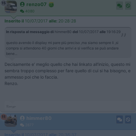
15
renzo07
4080
Inserito il
10/07/2017
alle:
20:28:28
In risposta al messaggio di
himmer80
del
10/07/2017
alle
19:16:29
questo avendo il display mi pare più preciso ,ma siamo sempre li ,si
compra si attendono 40 giorni che arrivi e si verifica se può andare
bene...
Decisamente e' meglio quello che hai linkato all'inizio, questo mi
sembra troppo complesso per fare quello di cui si ha bisogno, e
ammesso poi che lo faccia.
Renzo.
𝓡𝓮𝓷𝔃𝓸
11
himmer80
2877
Inserito il
10/07/2017
alle:
20:36:37