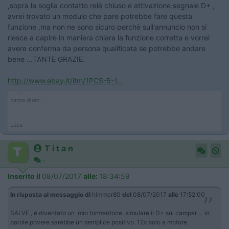
,sopra la soglia contatto relè chiuso e attivazione segnale D+ ,
avrei trovato un modulo che pare potrebbe fare questa
funzione ,ma non ne sono sicuro perchè sull'annuncio non si
riesce a capire in maniera chiara la funzione corretta e vorrei
avere conferma da persona qualificata se potrebbe andare
bene ...TANTE GRAZIE.
http://www.ebay.it/itm/1PCS-5-1...
carpe diem ......
Luca
T i t a n
-
Inserito il
08/07/2017
alle:
18:34:59
In risposta al messaggio di
himmer80
del
08/07/2017
alle
17:52:00
SALVE , è diventato un mio tormentone simulare il D+ sul camper ... in
parole povere sarebbe un semplice positivo 12v solo a motore