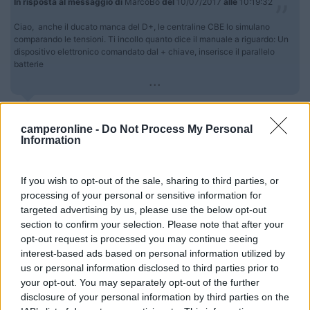
In risposta al messaggio di
MarcoBo
del
10/07/2017
alle
10:19:32
Ciao, anche il ducato manca del D+, le centraline CBE lo simulano
comparando le tensioni. Ti incollo quanto dice il manuale a riguardo: Un
dispositivo elettronico comandato dal + chiave, inserisce il parallelo
batterie
...
ciao , ma intendi questo...
https://www.ipersolar.it/index....
camperonline -
Do Not Process My Personal
Information
perchè ho già iquesto parallelatore cbe vicino al regolatore di
carica pannelli solari per caricare anche la BM ...ma per me ha
delle soglie di intervento non proprio idonee al mio utilizzo , io
If you wish to opt-out of the sale, sharing to third parties, or
vorrei fare partire il D+ solo a tensione sopra 14v e staccarlo
processing of your personal or sensitive information for
appena sotto i 14v, in maniera da essere certo che il D+ sia
targeted advertising by us, please use the below opt-out
attivo solo quando carica l'alternatore a motore acceso perchè
section to confirm your selection. Please note that after your
nel mio caso il D+ risulta essere molto importante per muoversi
opt-out request is processed you may continue seeing
in sicurezza ,oltre le altre cose mi attiva lo scalino e la parabola
interest-based ads based on personal information utilized by
...
us or personal information disclosed to third parties prior to
your opt-out. You may separately opt-out of the further
carpe diem ......
disclosure of your personal information by third parties on the