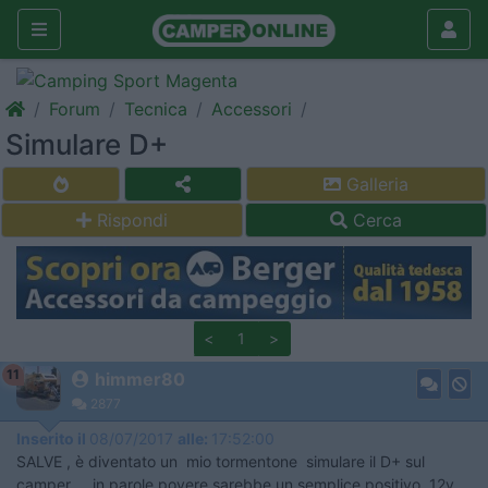
Forum
Tecnica
Accessori
Simulare D+
Galleria
Rispondi
Cerca
<
1
>
11
himmer80
2877
Inserito il
08/07/2017
alle:
17:52:00
SALVE , è diventato un mio tormentone simulare il D+ sul
camper ... in parole povere sarebbe un semplice positivo 12v