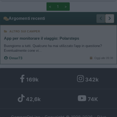
<
1
>
Argomenti recenti
ALTRO SUI CAMPER
App per monitorare il viaggio: Polarsteps
Buongiorno a tutti. Qualcuno ha mai utilizzato l'app in questione?
Eventualmente cone vi...
Omar73
Oggi alle 09:38
169k
342k
42,6k
74K
CamperOnLine - Copyright © 1998-2026 - P.Iva