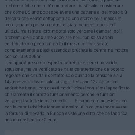
problematiche che può' comportare...basti solo considerare
che come BS uno potrebbe avere una batteria al gel molto più'
delicata che verrà" sottoposta ad uno sforzo nella messa in
moto ,quando per sua natura e' stata concepita per altri
utilizzi...ma tanto a loro importa solo vendere i camper ,poi i
problemi c'è li dobbiamo accollare noi...non so se abbia
contribuito ma poco tempo fa il mezzo mi ha lasciato
completamente a piedi essendosi bruciata la centralina motore
con soli 35000km ..
il comparatore sopra esposto potrebbe essere una valida
soluzione ,ma va verificato se ha le caratteristiche da poterlo
regolare che chiuda il contatto solo quando la tensione sia a
14v,non vorrei lavori solo su soglia tensione 12v il che non
andrebbe bene...con questi moduli cinesi non e' mai specificato
chiaramente il corretto funzionamento perche le funzioni
vengono tradotte in malo modo ... Sicuramente ne esiste uno
con le caratteristiche idonee al nostro utilizzo ,ma tocca avere
la fortuna di trovarlo.in Europa esiste una ditta che ne fabbrica
uno ma costicchia 70 euro.