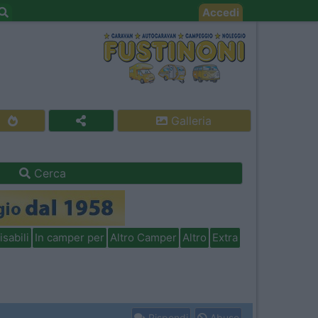
Accedi
Galleria
Cerca
isabili
In camper per
Altro Camper
Altro
Extra
Rispondi
Abuso