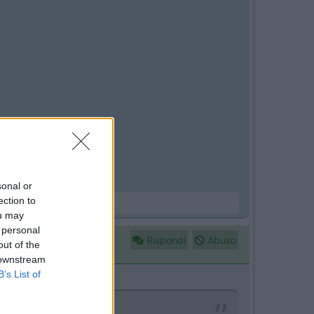
sonal or
ection to
ou may
 personal
Rispondi
Abuso
out of the
 downstream
B’s List of