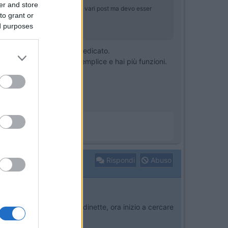
er and store
rambi sulle 100 euro... Ho letto vari post ma devo esser
to grant or
ed purposes
ci un vaso di espansione dedicato.
vimento a T", viene più semplice e hai più funzioni.
Rispondi
Abuso
elli posteriori o in una dinette, ora inizio a cercare