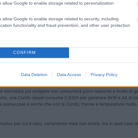
o allow Google to enable storage related to personalization.
o allow Google to enable storage related to security, including
cation functionality and fraud prevention, and other user protection.
0:28:43
scaldare il vecchietto... Ducato 1 serie 1.9td. ho trovato questi due termotop, ent
CONFIRM
...
ula avrei qualche dubbio per via dell'impianto che dovresti poi andare
Data Deletion
Data Access
Privacy Policy
amento.
lizzato e non ben distribuito su tutto il mezzo, e nel complesso qu
he dovrebbe poi svolgere non consumerà poco neanche a livello di gaso
rimento, una Combi diesel consuma 0.63l/h per generare 6kW e 4A di c
a sostanziale è anche che con la Combi, tranne a temperature molto ri
..
, motivo per cui è nato, certamente male non andrà, ma in quel caso do