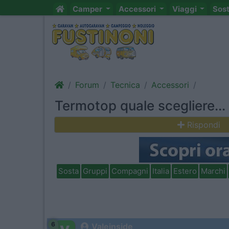
Camper
Accessori
Viaggi
Sos
Forum
Tecnica
Accessori
Termotop quale scegliere...
Rispondi
Sosta
Gruppi
Compagni
Italia
Estero
Marchi
6
Valeinside