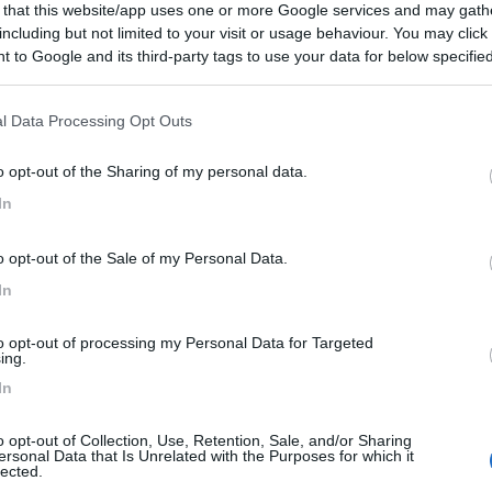
 that this website/app uses one or more Google services and may gath
scaldare il vecchietto... Ducato 1 serie 1.9td. ho trovato questi due termotop, ent
including but not limited to your visit or usage behaviour. You may click 
 to Google and its third-party tags to use your data for below specifi
...
ogle consent section.
ivamente per scaldare la cellula, devi riempirlo di antigelo e metter
l Data Processing Opt Outs
nca tramite un semplice rubinetto a sfera a 3 vie, 3 posizioni con "mo
o opt-out of the Sharing of my personal data.
li.
In
o opt-out of the Sale of my Personal Data.
In
to opt-out of processing my Personal Data for Targeted
ing.
In
glio...
o opt-out of Collection, Use, Retention, Sale, and/or Sharing
ualmente aggiungere un radiatorino da mettere o nel Govone sotto i cast
ersonal Data that Is Unrelated with the Purposes for which it
lected.