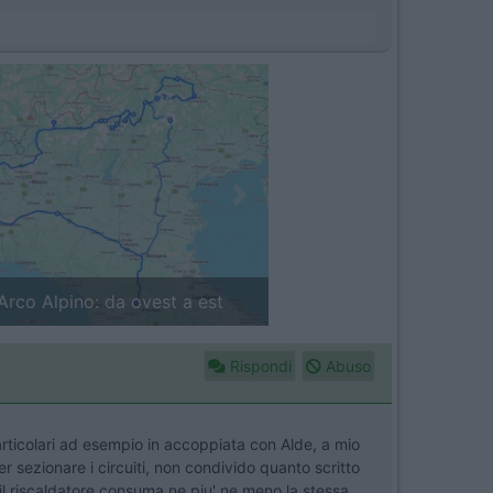
Next
in camper: il piccolo sentiero
Rispondi
Abuso
articolari ad esempio in accoppiata con Alde, a mio
er sezionare i circuiti, non condivido quanto scritto
il riscaldatore consuma ne piu' ne meno la stessa