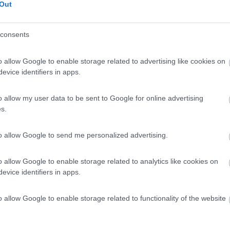
n un ducato 1 serie?
Out
consents
o allow Google to enable storage related to advertising like cookies on
evice identifiers in apps.
erna, (va messo solo un relè e a 40 C le/la fa partire) e la pompa di ri
o allow my user data to be sent to Google for online advertising
s.
è è fatto per essere inserito in impianti che gia lo hanno, oppure in
i ricircolo con le giuste temporizzazioni (si deve accendere subito e
to allow Google to send me personalized advertising.
varie funzioni che desideravo
o allow Google to enable storage related to analytics like cookies on
evice identifiers in apps.
o allow Google to enable storage related to functionality of the website
 Il digitale è solo un modo per rappresentare l'analogico, la natura, è analogica