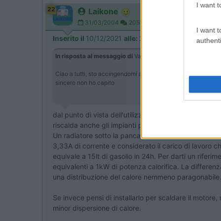
I want t
22
Laikone
31/03/2004
20537
I want t
Inserito il
10/12/2021
alle:
22:22:15
authenti
In risposta al messaggio di
Valeinside
del
09/12/2021
alle
2
Ciao a tutti, sto accingendomi ad installare un webasto per ri
sincero non ho capito
dal punto di vista dell'utilizzo per scaldare la cell
riscalda anche gli impianti per prevenirne il congel
Un radiatore sotto la panca è un riscaldamento loca
3,33A di corrente e considerato il carico di lavoro c
equivale a 15lt di gasolio in 24h. Per darti un rife
equivalenti a 1kW di potenza calorifica. La differenz
una distribuzione del calore nemmeno paragonabile.
Se invece pensi di installarlo per scaldare il motore
minor dispersione di calore.