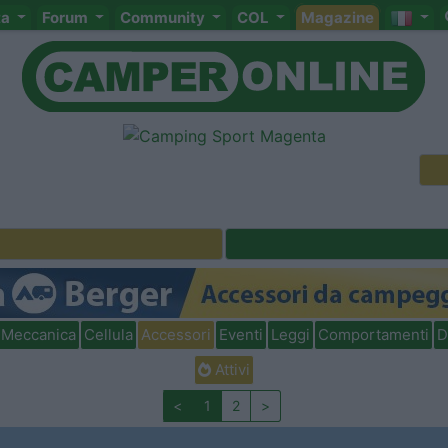
ta
Forum
Community
COL
Magazine
Meccanica
Cellula
Accessori
Eventi
Leggi
Comportamenti
D
Attivi
<
1
2
>