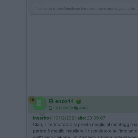
L'iperlessia e l'analfabetismo funzionale sono una piaga sociale
16
enzo44
13/12/2009
4462
Inserito il
10/12/2021
alle:
23:39:07
Ciao, il Termo top C si presta meglio al montaggio s
parere è meglio installare il riscaldatore sull'impiant
dall'amico Laikone, un Webasto a piena potenza per 2