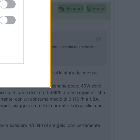
Rispondi
Abuso
rambi sulle 100 euro... Ho letto vari post ma devo esser
 a creare, perchè come ben sai la stufa del mezzo
ell'accessorio non consuma neanche poco, 40W sono
lio. Si parla di circa 0.63lt/h a pieno regime il che
orrente, con un consumo medio di 0.110l/h e 1.8A,
gide viaggi con un fil di corrente e di gasolio, con
vrà scaldare 4/6 litri di antigelo, con certamente