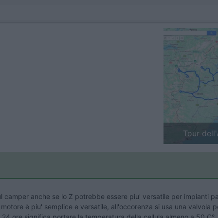
Previous
Finlandia 
ul camper anche se lo Z potrebbe essere piu' versatile per impianti p
o motore è piu' semplice e versatile, all'occorenza si usa una valvola p
4 ore significa portare la temperatura della cellula almeno a 50 C°, 