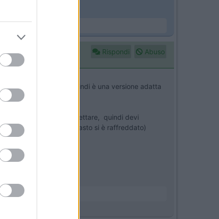
Rispondi
Abuso
circolo è gia collegata, quindi è una versione adatta
 un impianto tutto da progettare, quindi devi
 spegnersi quando il webasto si è raffreddato)