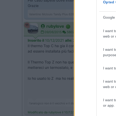
Per caso sapete dove intercettare acqua e gasolio i
Opted 
Grazie
Valentino Mclouis Tandy Plus 620 '05 2.8 147cv
Google 
11
rubylove
I want t
09/06/2015
5802
web or d
Inserito il
10/12/2021
alle:
21:39:13
Il thermo Top C ha gia il controllo per la ventola est
I want t
ad essere installata più facilmente
purpose
Il Thermo Top Z non ha questa parte di circuito perch
mettereci un termostato, e devi collegare la pompa d
I want 
Io ho usato lo Z ma ho realizzato il controllo per le 
I want t
web or d
I want t
l'analogico non è il vecchio e il digitale il nuovo, no, non è così!
or app.
Modificato da rubylove il 10/12/2021 alle 21:40:09