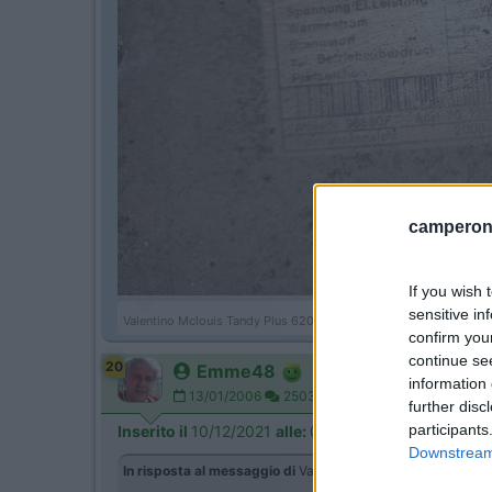
camperonl
If you wish 
sensitive in
Valentino Mclouis Tandy Plus 620 '05 2.8 147cv
confirm you
continue se
20
Emme48
information 
13/01/2006
25031
further disc
participants
Inserito il
10/12/2021
alle:
05:00:37
Downstream 
In risposta al messaggio di
Valeinside
del
09/12/2021
alle
2