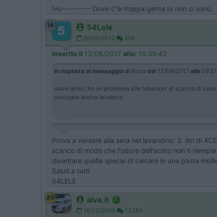
Ivo---------- Dove c''è troppa gente Io non ci sono.
14
54Lele
26/06/2012
226
Inserito il
13/06/2017
alle:
16:39:42
In risposta al messaggio di
Roca
del
13/06/2017
alle
09:27
salve amici, ho un problema alle tubazioni di scarico di casa.
raccoglie anche lavatrice
Prova a versare alla sera nel lavandino 2 litri di AC
scarico di modo che l'odore dell'aceto non ti riempia l
diventare quella specie di calcare in una pasta molli
Saluti a tutti
54LELE
20
alva.it
16/02/2006
13384