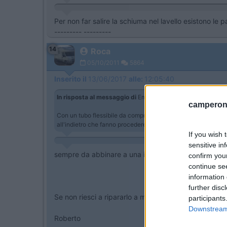
Per non far salire la schiuma nel lavello esistono le p
--------- ---------
14
Roca
05/10/2011
5864
Inserito il
13/06/2017
alle:
12:05:40
In risposta al messaggio di
Emme48
del
13/06/2017
alle
10
camperonl
Con un tubo flessibile da compressore per l'aria comprato dal
all'indietro che fanno procedere la sonda e puliscono il tubo
If you wish 
sensitive in
sempre da abbinare a una idropulitrice ? reggerà 120
confirm you
continue se
information 
further disc
Se non riesci a ripararlo a martellate deve trattarsi d
participants
Downstream 
Roberto