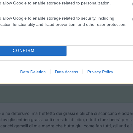
o allow Google to enable storage related to personalization.
o allow Google to enable storage related to security, including
cation functionality and fraud prevention, and other user protection.
:40
essione ? specie nelle giunzioni. Se non riesci a ripararlo a martellate deve tratt
CONFIRM
'acqua potabile.
Data Deletion
Data Access
Privacy Policy
 ne detersivo, ma l' effetto dei grassi e olii che si scaricano e adden
astoviglie entrino grassi, unti e residui di cibo, e tutto funzionerà pe
arichi gemelli di mia madre che butta giù, come fan tutti, gli unti e i g