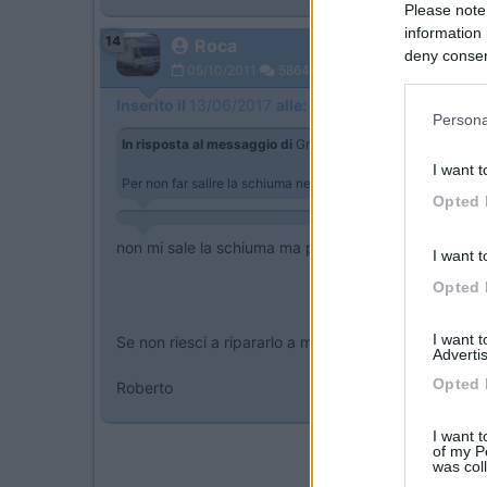
Please note
information 
14
Roca
deny consent
05/10/2011
5864
in below Go
Inserito il
13/06/2017
alle:
12:07:48
Persona
In risposta al messaggio di
Grinza
del
13/06/2017
alle
10:3
I want t
Per non far salire la schiuma nel lavello esistono le palline c
Opted 
non mi sale la schiuma ma propio l'acqua ! fino a q
I want t
Opted 
I want 
Se non riesci a ripararlo a martellate deve trattarsi d
Advertis
Opted 
Roberto
I want t
of my P
was col