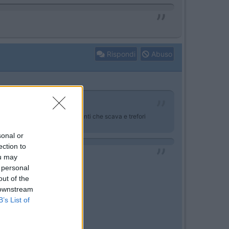
Rispondi
Abuso
la fai da te. C'è un foro davanti che scava e trefori
sonal or
ection to
ou may
 personal
out of the
 downstream
B’s List of