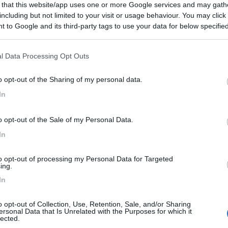
 that this website/app uses one or more Google services and may gath
including but not limited to your visit or usage behaviour. You may click 
 to Google and its third-party tags to use your data for below specifi
ogle consent section.
l Data Processing Opt Outs
2:39
o opt-out of the Sharing of my personal data.
he stanno dentro il sifone
In
uasi metà vasca
o opt-out of the Sale of my Personal Data.
In
to opt-out of processing my Personal Data for Targeted
i un guasto elettrico.
ing.
In
o opt-out of Collection, Use, Retention, Sale, and/or Sharing
ersonal Data that Is Unrelated with the Purposes for which it
lected.