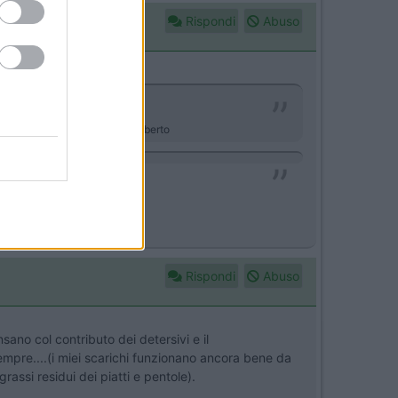
Rispondi
Abuso
arsi di un guasto elettrico. Roberto
Rispondi
Abuso
sano col contributo dei detersivi e il
r sempre....(i miei scarichi funzionano ancora bene da
rassi residui dei piatti e pentole).