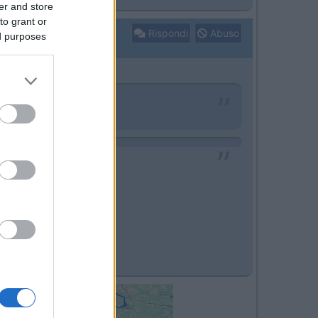
er and store
to grant or
Rispondi
Abuso
ed purposes