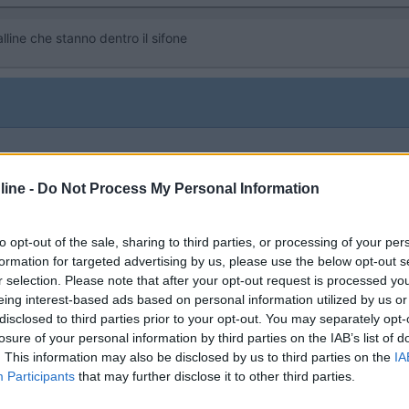
alline che stanno dentro il sifone
:23:19
ine -
Do Not Process My Personal Information
 ferramenta, un raccordo 3/4 per lavatrici e un pezzo di ottone da sforacchiare te 
. Marco
to opt-out of the sale, sharing to third parties, or processing of your per
formation for targeted advertising by us, please use the below opt-out s
 bar di pressione ? specie nelle giunzioni.
r selection. Please note that after your opt-out request is processed y
eing interest-based ads based on personal information utilized by us or
disclosed to third parties prior to your opt-out. You may separately opt-
losure of your personal information by third parties on the IAB’s list of
i un guasto elettrico.
. This information may also be disclosed by us to third parties on the
IA
Participants
that may further disclose it to other third parties.