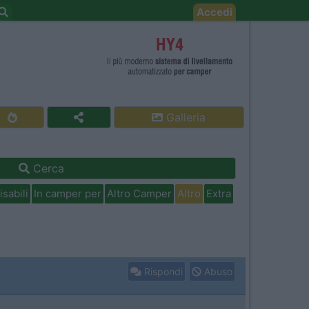
Accedi
Galleria
Cerca
isabili
In camper per
Altro Camper
Altro
Extra
Rispondi
Abuso