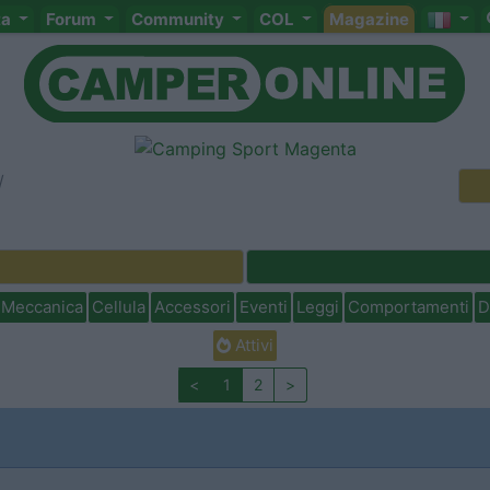
ta
Forum
Community
COL
Magazine
Meccanica
Cellula
Accessori
Eventi
Leggi
Comportamenti
D
Attivi
<
1
2
>