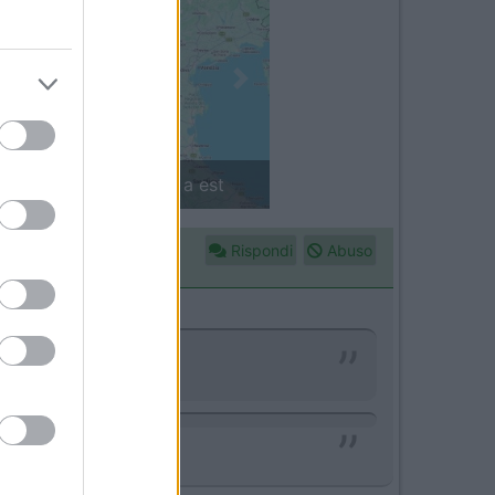
Next
in camper: il piccolo sentiero
Rispondi
Abuso
 Roberto