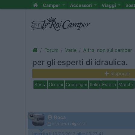
Camper
Accessori
Viaggi
Sos
Forum
Varie
Altro, non sui camper
per gli esperti di idraulica.
Rispondi
Sosta
Gruppi
Compagni
Italia
Estero
Marchi
14
Roca
05/10/2011
5864
Inserito il
13/06/2017
alle:
09:27:41