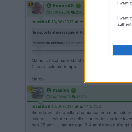
I want t
20
Emme48
13/01/2006
25034
I want t
Inserito il
13/06/2017
alle:
13:30:42
authenti
In risposta al messaggio di
Roca
del
13/06/2017
alle
12:05
sempre da abbinare a una idropulitrice ? reggerà 120 bar di pr
Ma no.... mica hai le stalattiti, basta il rubinetto dell
Ci vorrà solo più tempo.
Marco.
17
masivo
24/08/2008
15686
Inserito il
13/06/2017
alle:
14:32:32
Ricordatevi che quella roba bianca, non è ne calcare e
calcare,....evitate che nello scarico del lavello e lav
ben 35 anni.....mentre ogni 3-4 anni devo pulire gli sc