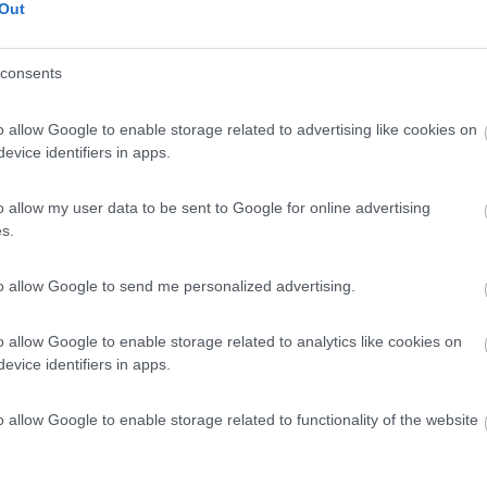
Out
consents
Previous
o allow Google to enable storage related to advertising like cookies on
evice identifiers in apps.
Finlandia 
o allow my user data to be sent to Google for online advertising
s.
to allow Google to send me personalized advertising.
:48
o allow Google to enable storage related to analytics like cookies on
evice identifiers in apps.
vasca Se non riesci a ripararlo a martellate deve trattarsi di un guasto elettrico.
o allow Google to enable storage related to functionality of the website
iudendo la parte alta del lavandino