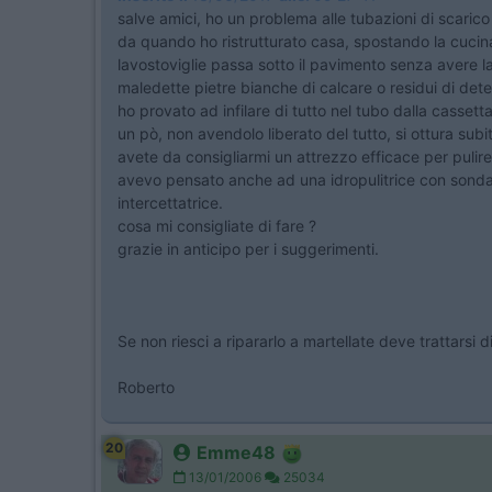
salve amici, ho un problema alle tubazioni di scarico
da quando ho ristrutturato casa, spostando la cucina 
lavostoviglie passa sotto il pavimento senza avere la
maledette pietre bianche di calcare o residui di deter
ho provato ad infilare di tutto nel tubo dalla cassetta
un pò, non avendolo liberato del tutto, si ottura subito
avete da consigliarmi un attrezzo efficace per pulire
avevo pensato anche ad una idropulitrice con sonda s
intercettatrice.
cosa mi consigliate di fare ?
grazie in anticipo per i suggerimenti.
Se non riesci a ripararlo a martellate deve trattarsi d
Roberto
20
Emme48
13/01/2006
25034