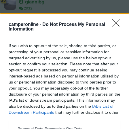
20
giannibg
2932
Inserito il
21/07/2006
alle:
11:24:52
entrambi, dipende poi dalla direzione che vuoi
camperonline -
Do Not Process My Personal
Information
successivamente prendere per il paesaggio ritengo sia migliore
il Moncenisio (parcheggio per sosta notturna vicino alla
chiesetta e sopra il lago)
If you wish to opt-out of the sale, sharing to third parties, or
20
Sheherazade
processing of your personal or sensitive information for
25
targeted advertising by us, please use the below opt-out
section to confirm your selection. Please note that after your
Inserito il
21/07/2006
alle:
11:55:29
opt-out request is processed you may continue seeing
Fai attenzione al tunnel autostradale presso Chambery: per
interest-based ads based on personal information utilized by
lavori ci sono code chilometriche ( dato del 14-07 ).
us or personal information disclosed to third parties prior to
22
nanou
your opt-out. You may separately opt-out of the further
disclosure of your personal information by third parties on the
94
IAB’s list of downstream participants. This information may
Inserito il
21/07/2006
alle:
13:22:31
also be disclosed by us to third parties on the
IAB’s List of
Ciao , se vuoi passare per Grenoble , direi ..passare per
Downstream Participants
that may further disclose it to other
Monginevro. Briançon , puoi sostare la sera di fronte del Fort
third parties.
Vauban , sul gran parcheggio . Troverà dicena di camper . Da
Briançon al Lautaret , bellissima strada poi strada di montagna
Personal Data Processing Opt Outs