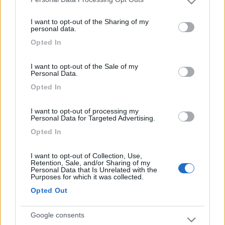
Please note that this website/app uses one or more Google
pero facile da parcorrire. Buon viaggio in Francia .Cordiali saluti.
services and may gather and store information including but
Annette
I want to opt-out of the Sharing of my
not limited to your visit or usage behaviour. You may click to
personal data.
20
Marione
grant or deny consent to Google and its third-party tags to
Opted In
53
use your data for below specified purposes in below Google
consent section.
Inserito il
21/07/2006
alle:
14:22:50
I want to opt-out of the Sale of my
Grazie a tutti per i consigli, da quello che ho capito vale la pena
Personal Data.
fare sia l'uno che l'altro: vuol dire che uno lo farò all'andata e
Opted In
l'altro al ritorno.
I want to opt-out of processing my
Personal Data for Targeted Advertising.
Opted In
I want to opt-out of Collection, Use,
Retention, Sale, and/or Sharing of my
Personal Data that Is Unrelated with the
Purposes for which it was collected.
Opted Out
Google consents