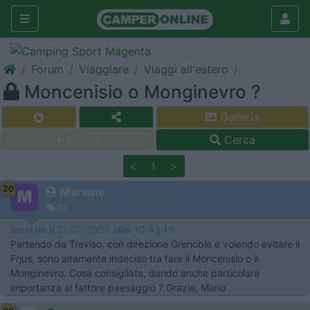
Forum
Viaggiare
Viaggi all'estero
Moncenisio o Monginevro ?
Galleria
Nuovo
Cerca
<
1
>
20
Marione
53
Inserito il
21/07/2006
alle:
10:43:19
Partendo da Treviso, con direzione Grenoble e volendo evitare il
Frjus, sono altamente indeciso tra fare il Moncenisio o il
Monginevro. Cosa consigliate, dando anche particolare
importanza al fattore paesaggio ? Grazie, Mario