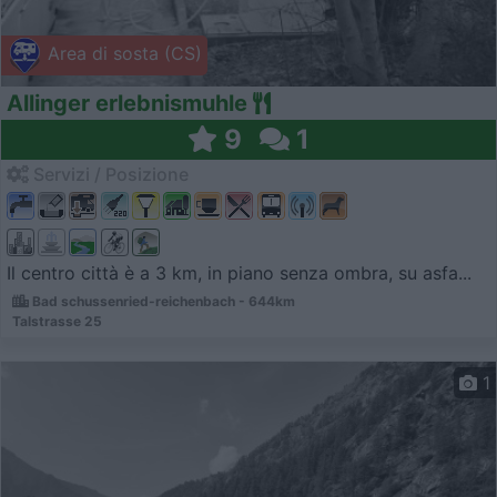
Area di sosta (CS)
Allinger erlebnismuhle
9
1
Servizi / Posizione
Il centro città è a 3 km, in piano senza ombra, su asfa...
Bad schussenried-reichenbach - 644km
Talstrasse 25
1