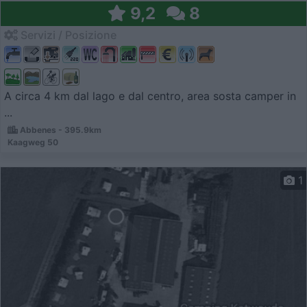
9,2
8
Servizi / Posizione
A circa 4 km dal lago e dal centro, area sosta camper in
...
Abbenes - 395.9km
Kaagweg 50
1