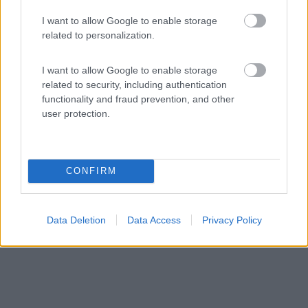
I want to allow Google to enable storage
related to personalization.
Area di sosta (AA)
I want to allow Google to enable storage
Weingut Helmut Schreieck
related to security, including authentication
9
1
functionality and fraud prevention, and other
user protection.
Servizi / Posizione
CONFIRM
Area presso cantina del vino, 17 posti senza
delimitazion...
Sankt Martin - 507.3km
Data Deletion
Data Access
Privacy Policy
Friedhofstrasse 8