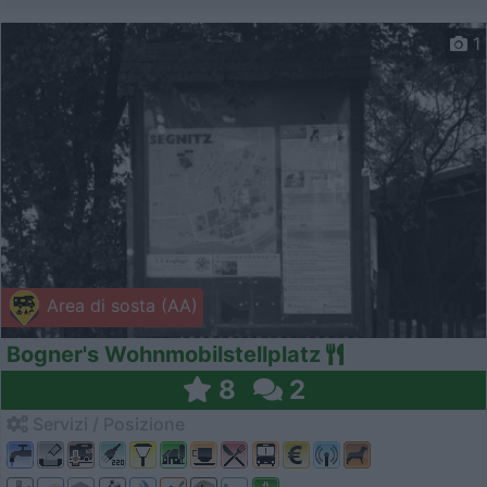
1
Area di sosta (AA)
Bogner's Wohnmobilstellplatz
8
2
Servizi / Posizione