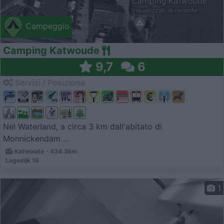
Campeggio
Camping Katwoude
9,7
6
Servizi / Posizione
Nel Waterland, a circa 3 km dall'abitato di
Monnickendam ...
Katwoude - 434.3km
Lagedijk 16
1