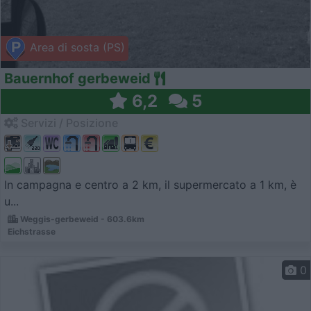
Area di sosta (PS)
Bauernhof gerbeweid
6,2
5
Servizi / Posizione
In campagna e centro a 2 km, il supermercato a 1 km, è
u...
Weggis-gerbeweid - 603.6km
Eichstrasse
0