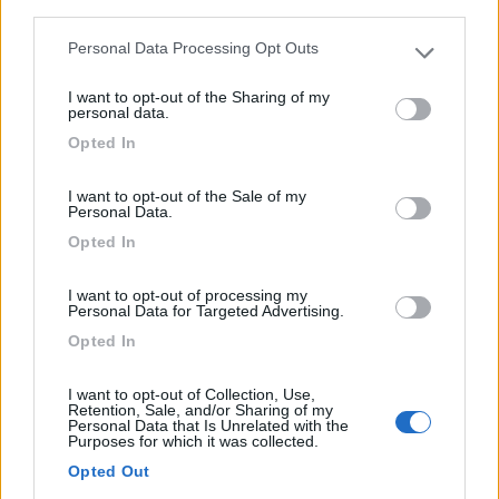
third parties.
In comune con le auto ed i pullman (che hanno stalli
Personal Data Processing Opt Outs
Please note that this website/app uses one or more Google
rise...
services and may gather and store information including but
Chester - 499.9km
I want to opt-out of the Sharing of my
not limited to your visit or usage behaviour. You may click to
personal data.
Castle Drive
grant or deny consent to Google and its third-party tags to
Opted In
use your data for below specified purposes in below Google
0
consent section.
I want to opt-out of the Sale of my
Personal Data.
Opted In
I want to opt-out of processing my
Personal Data for Targeted Advertising.
Opted In
I want to opt-out of Collection, Use,
Retention, Sale, and/or Sharing of my
Personal Data that Is Unrelated with the
Area di sosta (AA)
Purposes for which it was collected.
Opted Out
Weingut Wolfgang Born