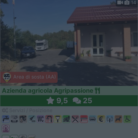
14
Area di sosta (AA)
Azienda agricola Agripassione
9,5
25
Servizi / Posizione