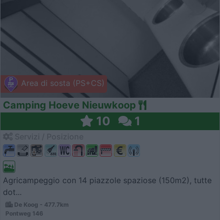
Area di sosta (PS+CS)
Camping Hoeve Nieuwkoop
10
1
Servizi / Posizione
Agricampeggio con 14 piazzole spaziose (150m2), tutte
dot...
De Koog - 477.7km
Pontweg 146