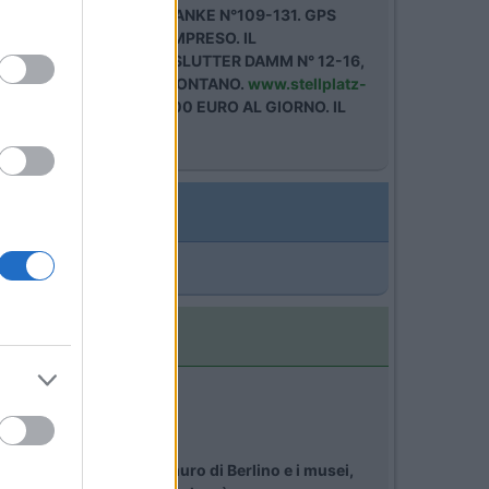
 BERLIN IN SCHARFE LANKE N°109-131. GPS
 15,00 EURO TUTTO COMPRESO. IL
BERLIN IN WAIDMANNSLUTTER DAMM N° 12-16,
RI-IL CENTRO NON E' LONTANO.
www.stellplatz-
TI SENZA SERVIZI. 5,00 EURO AL GIORNO. IL
però, a parte il famoso muro di Berlino e i musei,