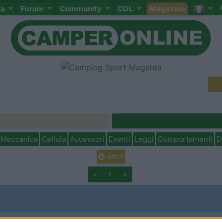
ta
Forum
Community
COL
Magazine
Meccanica
Cellula
Accessori
Eventi
Leggi
Comportamenti
D
Attivi
<
1
>