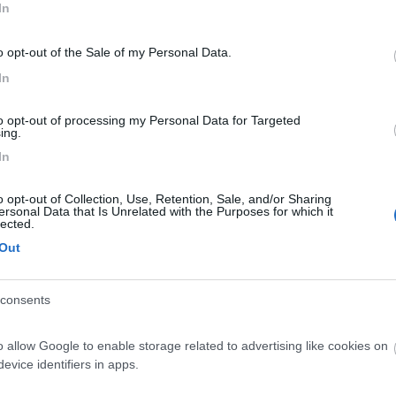
In
E' LONTANO.
www.womotreff.de
BERLINO SPANDAU MARINA LANKE
RICO-SCARICO-ELETTRICITA'-WC-BARBECUE-GIOCHI PER BAMBINI.
ONTANO.
www.marina-lanke.de
BERLINO-TEGEL WOHNMOBILPARK 
o opt-out of the Sale of my Personal Data.
C 16,00 EURO TUTTO INCLUSO. IL SUPERMERCATO E' A 400 MET
In
 ERNSTRASSE GPS 52°-34-57-N. - 13°-17-23-E. CI SONO 15 POS
 LONTANO.
www.freizeit-wittke.de
id="navy">id="size4">
to opt-out of processing my Personal Data for Targeted
ing.
In
o opt-out of Collection, Use, Retention, Sale, and/or Sharing
ersonal Data that Is Unrelated with the Purposes for which it
lected.
resti 3 chicche imperdibili su Berlino. Mi fido di te. Mau22
Out
consents
o allow Google to enable storage related to advertising like cookies on
resti 3 chicche imperdibili su Berlino. Mi fido di te. Mau22 >
evice identifiers in apps.
usivamente per far vedere il famoso orsetto a mia figlia. (allo zoo) 