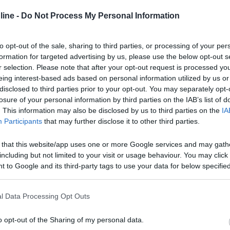
a a Berlino. Conoscete qualche Camping nella zona di Berlino ben col
ine -
Do Not Process My Personal Information
to opt-out of the sale, sharing to third parties, or processing of your per
formation for targeted advertising by us, please use the below opt-out s
r selection. Please note that after your opt-out request is processed y
eing interest-based ads based on personal information utilized by us or
a a Berlino. Conoscete qualche Camping nella zona di Berlino ben col
disclosed to third parties prior to your opt-out. You may separately opt-
losure of your personal information by third parties on the IAB’s list of
. This information may also be disclosed by us to third parties on the
IA
i, se ti fanno comodo eccole.... inviati - 26/06/2008 : 14:49:38 --
Participants
that may further disclose it to other third parties.
O- BERLIN KOPENICK - BWSG "MARINA WENDENSCLOSSSTRASSE 350
CITA'. 13,00 EURO AL GIORNO + 50 CENT. PER LA DOCCIA.SUP
 that this website/app uses one or more Google services and may gath
NO-KOPENIK HISTORISCHES FAHRHAUS YACHTHAFEN WENDENSCH
including but not limited to your visit or usage behaviour. You may click 
CO-ELETTRICITA'-WC- 15,00 EURO AL GIORNO + 3,00 PER PERSO
 to Google and its third-party tags to use your data for below specifi
 CITTA' NON E' LONTANA.
www.yachthafen-pension-berlin.de
BER
ogle consent section.
ETTRICITA'. 16,00 EURO TUTTO COMPRESO. IL SUPERMERCATO E'
RALE E LA METRO E' A 200 METRI.... BERLINO-MITTE INTERNATI
l Data Processing Opt Outs
3°-22-21-E. CI SONO 45 POSTI CON CARICO-SCARICO-ELETTRICI
I RAGGIUNGE FACILMENTE CON LA METRO....
www.reisemobilstati
o opt-out of the Sharing of my personal data.
 - 13-12-23-E. 150 POSTI CON CARICO-SCARICO-ELETTRICITA'-W