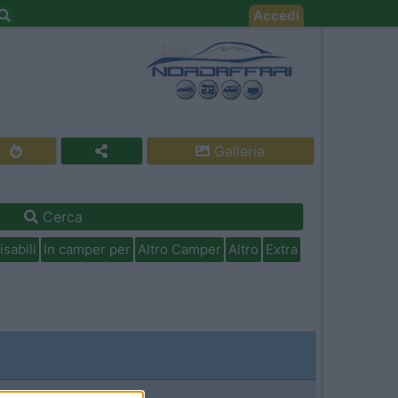
Accedi
Galleria
Cerca
isabili
In camper per
Altro Camper
Altro
Extra