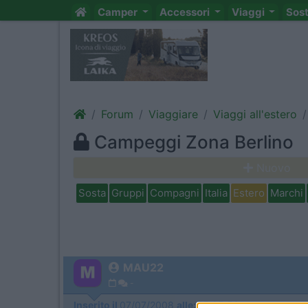
Camper
Accessori
Viaggi
Sos
Forum
Viaggiare
Viaggi all'estero
Campeggi Zona Berlino
Nuovo
Sosta
Gruppi
Compagni
Italia
Estero
Marchi
MAU22
-
Inserito il
07/07/2008
alle:
15:05:53