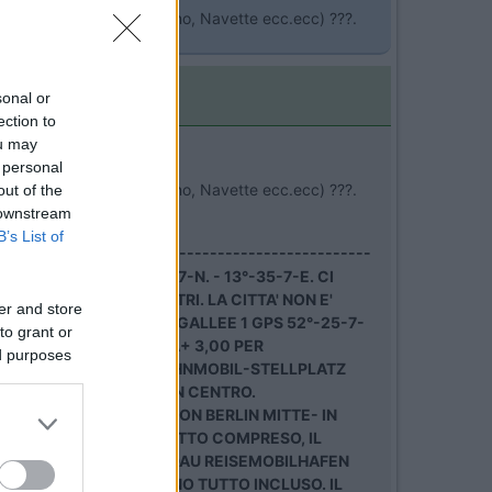
legato con il centro (Treno, Navette ecc.ecc) ???.
sonal or
ection to
ou may
 personal
legato con il centro (Treno, Navette ecc.ecc) ???.
out of the
 downstream
B’s List of
---------------------------------------------------
-354- GPS 52°-25-37-N. - 13°-35-7-E. CI
ERMERCATO A 500 METRI. LA CITTA' NON E'
er and store
LOSS IN MUGGELBERGALLEE 1 GPS 52°-25-7-
to grant or
NA+0,50 PER LA DOCCIA+ 3,00 PER
ed purposes
LINO-KREUZBERG WOHNMOBIL-STELLPLATZ
 A 500 METRI L'AREA IN CENTRO.
ONALE REISEMOBILSTATION BERLIN MITTE- IN
TA'-WC- 15,00 EURO TUTTO COMPRESO, IL
on.com
BERLINO-SPANDAU REISEMOBILHAFEN
C. 12,00 EURO AL GIORNO TUTTO INCLUSO. IL